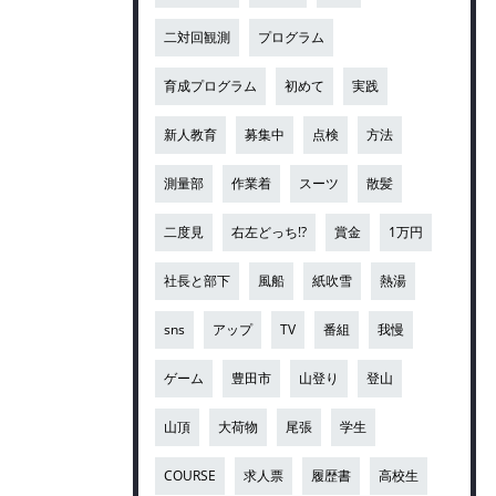
二対回観測
プログラム
育成プログラム
初めて
実践
新人教育
募集中
点検
方法
測量部
作業着
スーツ
散髪
二度見
右左どっち!?
賞金
1万円
社長と部下
風船
紙吹雪
熱湯
sns
アップ
TV
番組
我慢
ゲーム
豊田市
山登り
登山
山頂
大荷物
尾張
学生
COURSE
求人票
履歴書
高校生