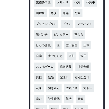
業務終了後
メリハリ
休憩
休憩中
喫煙所
ネタ
降臨
写真
プッチンプリン
プリン
ノーハンド
喉パンチ
ピンミラー
草むら
ひっつき虫
原
施工管理
土木
会議
腹ごしらえ
四川
餃子
スマホゲーム
感謝感激
社長夫婦
奥様
結婚
記念日
結婚記念日
花束
胸きゅん
空気イス
筋トレ
辛い
学生時代
部活
青春