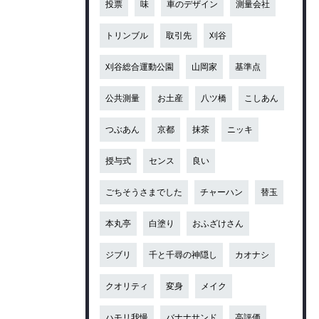
投票
味
車のデザイン
測量会社
トリンブル
取引先
刈谷
刈谷総合運動公園
山岡家
基準点
公共測量
お土産
八ツ橋
こしあん
つぶあん
京都
抹茶
ニッキ
授与式
センス
良い
ごちそうさまでした
チャーハン
替玉
本丸亭
白塗り
おふざけさん
ジブリ
千と千尋の神隠し
カオナシ
クオリティ
変身
メイク
ハモリ我慢
バナナサンド
高評価