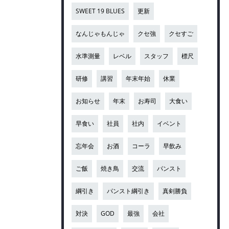
SWEET 19 BLUES
更新
なんじゃもんじゃ
クセ強
クセすご
水準測量
レベル
スタッフ
標尺
研修
講習
年末年始
休業
お知らせ
年末
お寿司
大食い
早食い
社員
社内
イベント
忘年会
お酒
コーラ
早飲み
ご飯
焼き鳥
交流
パンスト
綱引き
パンスト綱引き
真剣勝負
対決
GOD
最強
会社