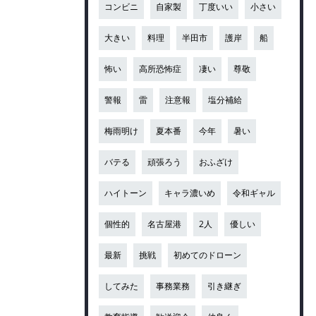
コンビニ
自家製
丁度いい
小さい
大きい
料理
半田市
護岸
船
怖い
高所恐怖症
凄い
尊敬
警報
雷
注意報
塩分補給
梅雨明け
夏本番
今年
暑い
バテる
頑張ろう
おふざけ
ハイトーン
キャラ濃いめ
令和ギャル
個性的
名古屋港
2人
優しい
最新
挑戦
初めてのドローン
してみた
事務業務
引き継ぎ