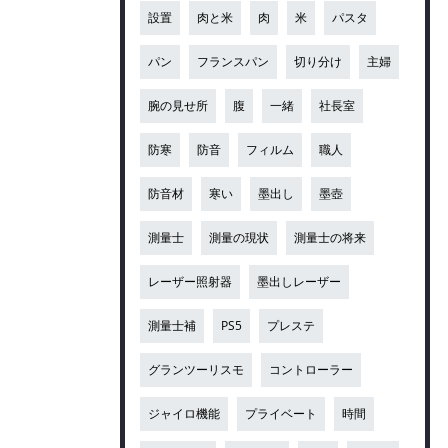
設置
肉と米
肉
米
パスタ
パン
フランスパン
切り分け
主婦
腕の見せ所
腹
一緒
社長室
防寒
防音
フィルム
職人
防音材
寒い
墨出し
墨壺
測量士
測量の現状
測量士の将来
レーザー照射器
墨出しレーザー
測量士補
PS5
プレステ
グランツーリスモ
コントローラー
ジャイロ機能
プライベート
時間