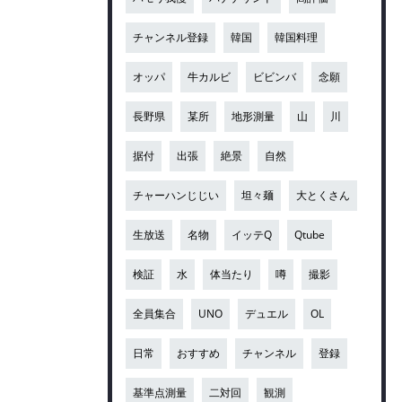
チャンネル登録
韓国
韓国料理
オッパ
牛カルビ
ビビンバ
念願
長野県
某所
地形測量
山
川
据付
出張
絶景
自然
チャーハンじじい
坦々麺
大とくさん
生放送
名物
イッテQ
Qtube
検証
水
体当たり
噂
撮影
全員集合
UNO
デュエル
OL
日常
おすすめ
チャンネル
登録
基準点測量
二対回
観測