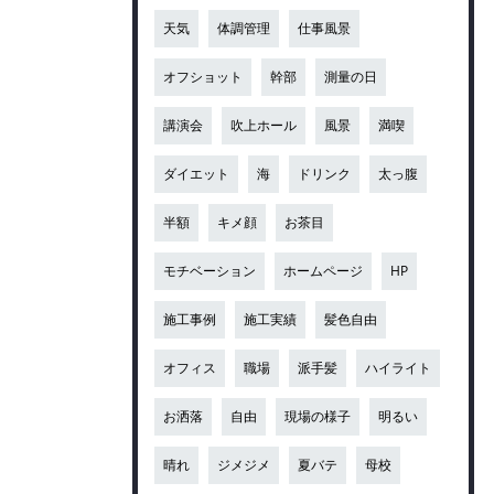
天気
体調管理
仕事風景
オフショット
幹部
測量の日
講演会
吹上ホール
風景
満喫
ダイエット
海
ドリンク
太っ腹
半額
キメ顔
お茶目
モチベーション
ホームページ
HP
施工事例
施工実績
髪色自由
オフィス
職場
派手髪
ハイライト
お洒落
自由
現場の様子
明るい
晴れ
ジメジメ
夏バテ
母校