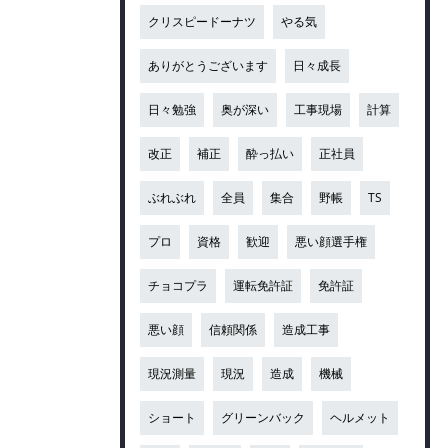
クリスピードーナツ
やる気
ありがとうございます
日々成長
日々勉強
奥が深い
工事現場
計算
改正
補正
酔っ払い
正社員
ぶれぶれ
全員
集合
野帳
TS
プロ
資格
歓迎
悪い顔選手権
チョコプラ
運転免許証
免許証
悪い顔
信頼関係
造成工事
現況測量
現況
造成
機械
ショート
グリーンバック
ヘルメット