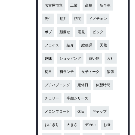
名古屋市立
工業
高校
新卒生
先生
魅力
訪問
イメチェン
ボブ
顔痩せ
意見
ビック
フェイス
紹介
総務課
天然
趣味
ショッピング
買い物
入社
初日
初ランチ
女子トーク
緊張
プチハプニング
定休日
休憩時間
チェリー
半顔シリーズ
メロンフロート
休日
ギャップ
おにぎり
大きさ
デカい
お昼