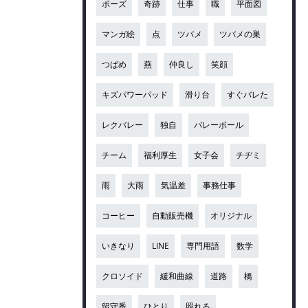
ポーズ
奇跡
仕事
職
平面図
マンガ絵
点
ツバメ
ツバメの巣
つばめ
燕
仲良し
笑顔
キズパワーパッド
滑り台
すぐバレた
レクバレー
独自
バレーボール
チーム
福利厚生
女子会
チヂミ
雨
大雨
気温差
事務仕事
コーヒー
自動販売機
オリジナル
いきなり
LINE
専門用語
数学
クロソイド
緩和曲線
道路
橋
留守番
ひとり
照れる