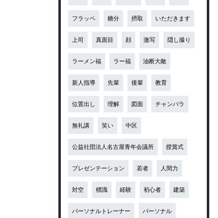
フラッペ
糖分
摂取
いただきます
上司
真面目
顔
激写
隠し撮り
ラーメン福
ラー福
油断大敵
新人指導
先輩
後輩
教育
位置出し
理解
図面
チャンバラ
無礼講
笑い
中区
公益社団法人名古屋青年会議所
授賞式
プレゼンテーション
若者
人間力
対空
標識
経験
初心者
建築
パーソナルトレーナー
パーソナル