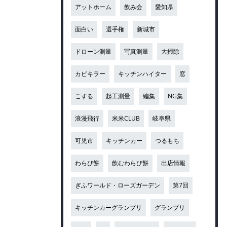
アットホーム
飲み会
愛知県
面白い
選手権
新城市
ドローン測量
写真測量
大掃除
カビキラー
キッチンハイター
窓
こする
起工測量
編集
NG集
浪漫飛行
米米CLUB
岐阜県
可児市
キッチンカー
つるもち
わらび餅
飲むわらび餅
出店情報
ぎふワールド・ローズガーデン
第7回
キッチンカーグランプリ
グランプリ