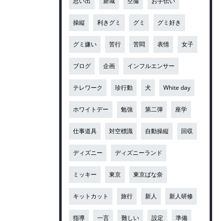
思い出
新城
空撮
お手伝い
操縦
利きグミ
グミ
グミ好き
グミ嫌い
苦行
苦悶
表情
女子
ブログ
企画
インフルエンサー
テレワーク
珍行動
犬
White day
ホワイトデー
勉強
第二弾
座学
仕事道具
対空標識
自動操縦
回収
ディズニー
ディズニーランド
ミッキー
東京
東京ばな奈
キットカット
旅行
新人
新人研修
指導
一言
難しい
設定
準備