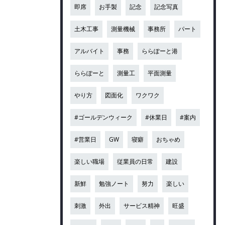
即席
お手製
記念
記念写真
土木工事
測量機械
事務所
パート
アルバイト
事務
ららぽーと港
ららぽーと
測量工
平面測量
やり方
図面化
ワクワク
#ゴールデンウィーク
#休業日
#案内
#営業日
GW
寝癖
おちゃめ
楽しい職場
従業員の日常
建設
新鮮
勉強ノート
努力
楽しい
刺激
外出
サービス精神
旺盛