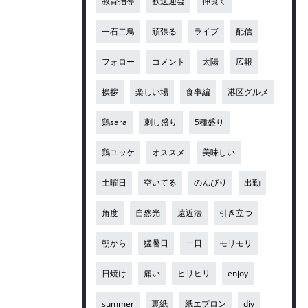
教育指導
歓送迎会
仲良く
一石二鳥
頑張る
ライブ
配信
フォロー
コメント
太陽
広報
挨拶
楽しい場
食事編
港区グルメ
鶏sara
刺し盛り
5種盛り
鶏ユッケ
オススメ
美味しい
土曜日
空いてる
のんびり
出勤
角度
自然光
遠近法
引き立つ
朝から
猛暑日
一日
モリモリ
日焼け
痛い
ヒリヒリ
enjoy
summer
裏紙
紙エプロン
diy