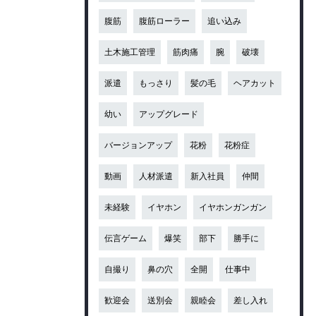
腹筋
腹筋ローラー
追い込み
土木施工管理
筋肉痛
腕
破壊
派遣
もっさり
髪の毛
ヘアカット
幼い
アップグレード
バージョンアップ
花粉
花粉症
動画
人材派遣
新入社員
仲間
未経験
イヤホン
イヤホンガンガン
伝言ゲーム
爆笑
部下
勝手に
自撮り
鼻の穴
全開
仕事中
歓迎会
送別会
親睦会
差し入れ