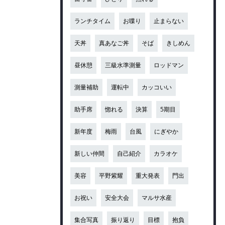
ランチタイム
お喋り
止まらない
天丼
真あなご丼
そば
きしめん
昼休憩
三級水準測量
ロッドマン
測量補助
運転中
カッコいい
助手席
惚れる
決算
5期目
新年度
梅雨
台風
にぎやか
新しい仲間
自己紹介
カラオケ
美容
平野紫耀
重大発表
門出
お祝い
安全大会
マルサ水産
集合写真
振り返り
目標
抱負