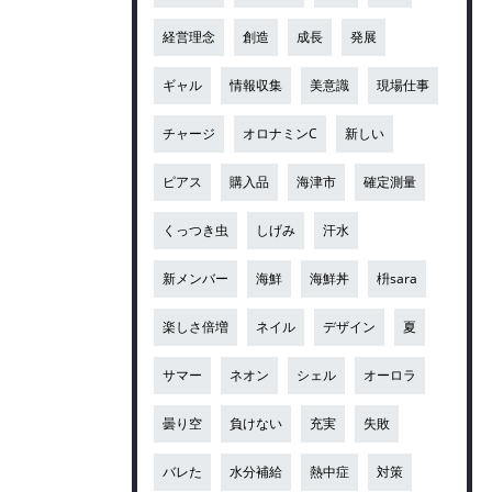
経営理念
創造
成長
発展
ギャル
情報収集
美意識
現場仕事
チャージ
オロナミンC
新しい
ピアス
購入品
海津市
確定測量
くっつき虫
しげみ
汗水
新メンバー
海鮮
海鮮丼
枡sara
楽しさ倍増
ネイル
デザイン
夏
サマー
ネオン
シェル
オーロラ
曇り空
負けない
充実
失敗
バレた
水分補給
熱中症
対策