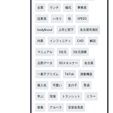
企業
ランチ
儀式
事務員
従業員
ハモリ
歌
SPEED
body&soul
上司と部下
名古屋市港区
内業
インフィニティ
CAD
解説
マニュアル
3次元
3次元測量
点郡データ
3Dスキャナー
名古屋
一素子プリズム
TikTok
測量機器
擬人化
可愛い
女の子
育成
学ぶ
現場
トランシット
ミラー
密着
アカペラ
安室奈美恵