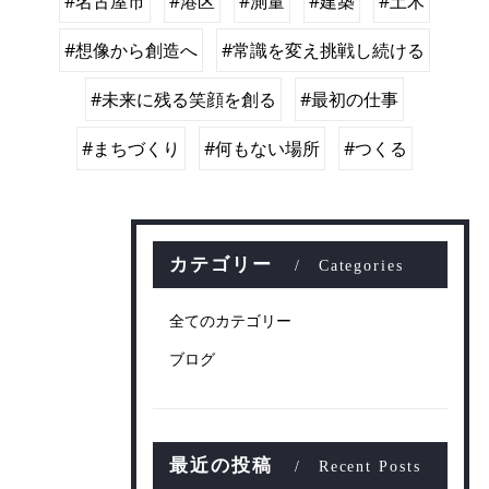
#名古屋市
#港区
#測量
#建築
#土木
#想像から創造へ
#常識を変え挑戦し続ける
#未来に残る笑顔を創る
#最初の仕事
#まちづくり
#何もない場所
#つくる
カテゴリー
Categories
全てのカテゴリー
ブログ
最近の投稿
Recent Posts