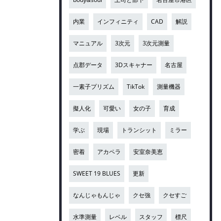
内業
インフィニティ
CAD
解説
マニュアル
3次元
3次元測量
点郡データ
3Dスキャナー
名古屋
一素子プリズム
TikTok
測量機器
擬人化
可愛い
女の子
育成
学ぶ
現場
トランシット
ミラー
密着
アカペラ
安室奈美恵
SWEET 19 BLUES
更新
なんじゃもんじゃ
クセ強
クセすご
水準測量
レベル
スタッフ
標尺