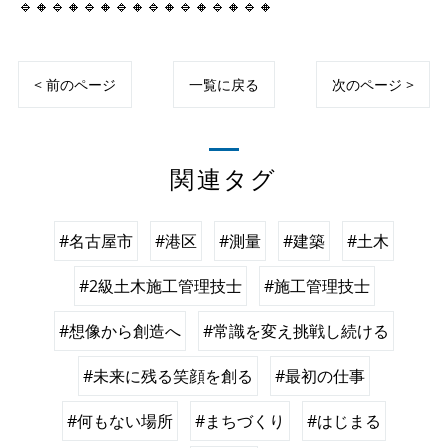
🔹🔸🔹🔸🔹🔸🔹🔸🔹🔸🔹🔸🔹🔸🔹🔸
< 前のページ
一覧に戻る
次のページ >
関連タグ
#名古屋市
#港区
#測量
#建築
#土木
#2級土木施工管理技士
#施工管理技士
#想像から創造へ
#常識を変え挑戦し続ける
#未来に残る笑顔を創る
#最初の仕事
#何もない場所
#まちづくり
#はじまる