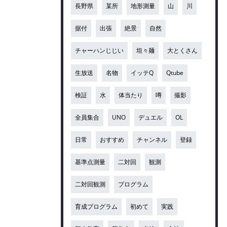
長野県
某所
地形測量
山
川
据付
出張
絶景
自然
チャーハンじじい
坦々麺
大とくさん
生放送
名物
イッテQ
Qtube
検証
水
体当たり
噂
撮影
全員集合
UNO
デュエル
OL
日常
おすすめ
チャンネル
登録
基準点測量
二対回
観測
二対回観測
プログラム
育成プログラム
初めて
実践