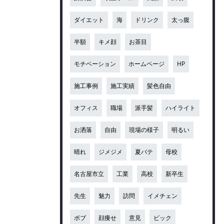
ダイエット
海
ドリンク
太っ腹
半額
キメ顔
お茶目
モチベーション
ホームページ
HP
施工事例
施工実績
髪色自由
オフィス
職場
派手髪
ハイライト
お洒落
自由
現場の様子
明るい
晴れ
ジメジメ
夏バテ
母校
名古屋市立
工業
高校
新卒生
先生
魅力
訪問
イメチェン
ボブ
顔痩せ
意見
ビック