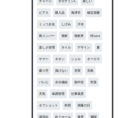
チャージ
オロナミンC
新しい
ピアス
購入品
海津市
確定測量
くっつき虫
しげみ
汗水
新メンバー
海鮮
海鮮丼
枡sara
楽しさ倍増
ネイル
デザイン
夏
サマー
ネオン
シェル
オーロラ
曇り空
負けない
充実
失敗
バレた
水分補給
熱中症
対策
天気
体調管理
仕事風景
オフショット
幹部
測量の日
講演会
吹上ホール
風景
満喫