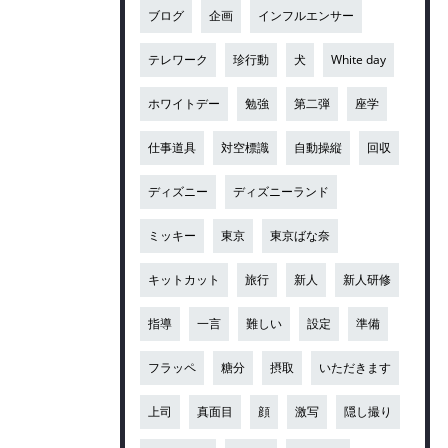
ブログ
企画
インフルエンサー
テレワーク
珍行動
犬
White day
ホワイトデー
勉強
第二弾
座学
仕事道具
対空標識
自動操縦
回収
ディズニー
ディズニーランド
ミッキー
東京
東京ばな奈
キットカット
旅行
新人
新人研修
指導
一言
難しい
設定
準備
フラッペ
糖分
摂取
いただきます
上司
真面目
顔
激写
隠し撮り