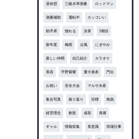
昼休憩
三級水準測量
ロッドマン
測量補助
運転中
カッコいい
助手席
惚れる
決算
5期目
新年度
梅雨
台風
にぎやか
新しい仲間
自己紹介
カラオケ
美容
平野紫耀
重大発表
門出
お祝い
安全大会
マルサ水産
集合写真
振り返り
目標
抱負
経営理念
創造
成長
発展
ギャル
情報収集
美意識
現場仕事