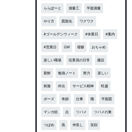
ららぽーと
測量工
平面測量
やり方
図面化
ワクワク
#ゴールデンウィーク
#休業日
#案内
#営業日
GW
寝癖
おちゃめ
楽しい職場
従業員の日常
建設
新鮮
勉強ノート
努力
楽しい
刺激
外出
サービス精神
旺盛
ポーズ
奇跡
仕事
職
平面図
マンガ絵
点
ツバメ
ツバメの巣
つばめ
燕
仲良し
笑顔