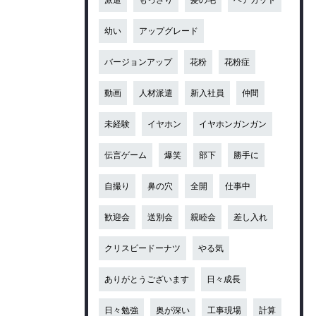
幼い
アップグレード
バージョンアップ
花粉
花粉症
動画
人材派遣
新入社員
仲間
未経験
イヤホン
イヤホンガンガン
伝言ゲーム
爆笑
部下
勝手に
自撮り
鼻の穴
全開
仕事中
歓迎会
送別会
親睦会
差し入れ
クリスピードーナツ
やる気
ありがとうございます
日々成長
日々勉強
奥が深い
工事現場
計算