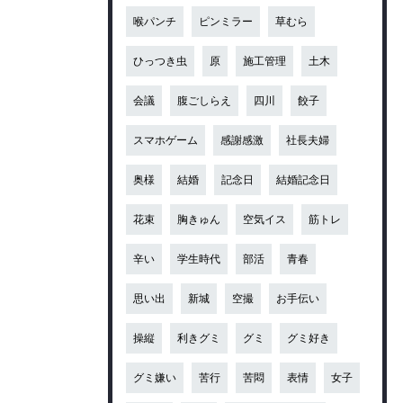
喉パンチ
ピンミラー
草むら
ひっつき虫
原
施工管理
土木
会議
腹ごしらえ
四川
餃子
スマホゲーム
感謝感激
社長夫婦
奥様
結婚
記念日
結婚記念日
花束
胸きゅん
空気イス
筋トレ
辛い
学生時代
部活
青春
思い出
新城
空撮
お手伝い
操縦
利きグミ
グミ
グミ好き
グミ嫌い
苦行
苦悶
表情
女子