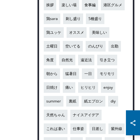
挨拶
楽しい場
食事編
港区グルメ
鶏sara
刺し盛り
5種盛り
鶏ユッケ
オススメ
美味しい
土曜日
空いてる
のんびり
出勤
角度
自然光
遠近法
引き立つ
朝から
猛暑日
一日
モリモリ
日焼け
痛い
ヒリヒリ
enjoy
summer
裏紙
紙エプロン
diy
天然ちゃん
ナイスアイデア
これは凄い
仕事姿
日差し
紫外線