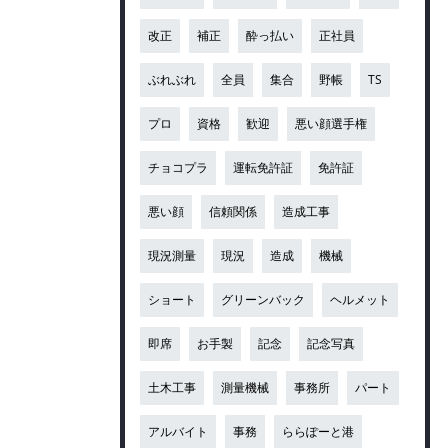
改正
補正
酔っ払い
正社員
ぶれぶれ
全員
集合
野帳
TS
プロ
資格
歓迎
悪い顔選手権
チョコプラ
運転免許証
免許証
悪い顔
信頼関係
造成工事
現況測量
現況
造成
機械
ショート
グリーンバック
ヘルメット
即席
お手製
記念
記念写真
土木工事
測量機械
事務所
パート
アルバイト
事務
ららぽーと港