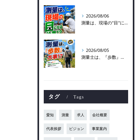
2026/08/06
測量は、現場の''目''になる仕事！？
2026/08/05
測量士は、『歩数』も大事！？
タグ
Tags
愛知
測量
求人
会社概要
代表挨拶
ビジョン
事業案内