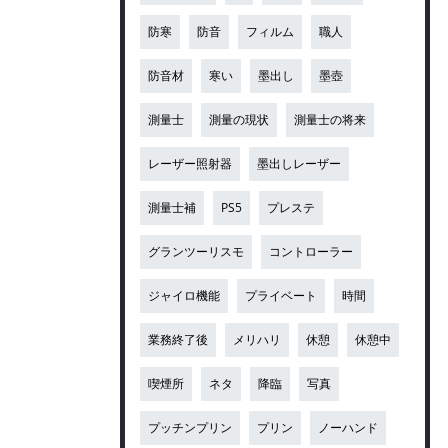
防寒
防音
フィルム
職人
防音材
寒い
墨出し
墨壺
測量士
測量の現状
測量士の将来
レーザー照射器
墨出しレーザー
測量士補
PS5
プレステ
グランツーリスモ
コントローラー
ジャイロ機能
プライベート
時間
業務終了後
メリハリ
休憩
休憩中
喫煙所
ネタ
降臨
写真
プッチンプリン
プリン
ノーハンド