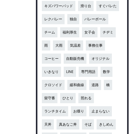
キズパワーパッド
滑り台
すぐバレた
レクバレー
独自
バレーボール
チーム
福利厚生
女子会
チヂミ
雨
大雨
気温差
事務仕事
コーヒー
自動販売機
オリジナル
いきなり
LINE
専門用語
数学
クロソイド
緩和曲線
道路
橋
留守番
ひとり
照れる
ランチタイム
お喋り
止まらない
天丼
真あなご丼
そば
きしめん