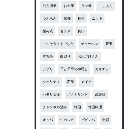
公共測量
お土産
八ツ橋
こしあん
つぶあん
京都
抹茶
ニッキ
授与式
センス
良い
ごちそうさまでした
チャーハン
替玉
本丸亭
白塗り
おふざけさん
ジブリ
千と千尋の神隠し
カオナシ
クオリティ
変身
メイク
ハモリ我慢
バナナサンド
高評価
チャンネル登録
韓国
韓国料理
オッパ
牛カルビ
ビビンバ
念願