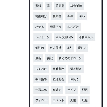
警報
雷
注意報
塩分補給
梅雨明け
夏本番
今年
暑い
バテる
頑張ろう
おふざけ
ハイトーン
キャラ濃いめ
令和ギャル
個性的
名古屋港
2人
優しい
最新
挑戦
初めてのドローン
してみた
事務業務
引き継ぎ
教育指導
歓送迎会
仲良く
一石二鳥
頑張る
ライブ
配信
フォロー
コメント
太陽
広報