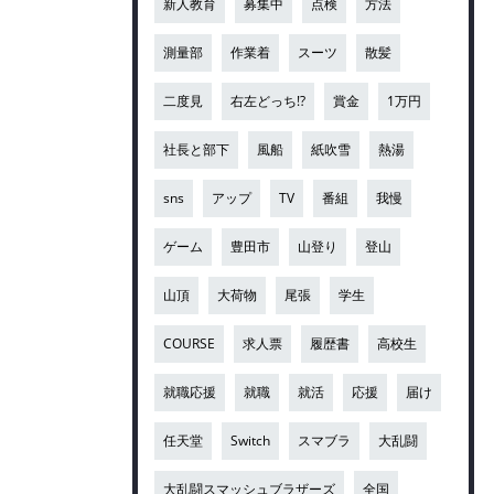
新人教育
募集中
点検
方法
測量部
作業着
スーツ
散髪
二度見
右左どっち!?
賞金
1万円
社長と部下
風船
紙吹雪
熱湯
sns
アップ
TV
番組
我慢
ゲーム
豊田市
山登り
登山
山頂
大荷物
尾張
学生
COURSE
求人票
履歴書
高校生
就職応援
就職
就活
応援
届け
任天堂
Switch
スマブラ
大乱闘
大乱闘スマッシュブラザーズ
全国