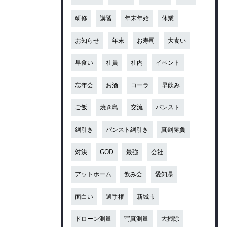
研修
講習
年末年始
休業
お知らせ
年末
お寿司
大食い
早食い
社員
社内
イベント
忘年会
お酒
コーラ
早飲み
ご飯
焼き鳥
交流
パンスト
綱引き
パンスト綱引き
真剣勝負
対決
GOD
最強
会社
アットホーム
飲み会
愛知県
面白い
選手権
新城市
ドローン測量
写真測量
大掃除