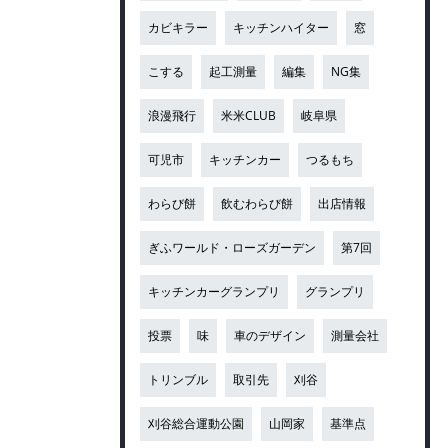
カビキラー
キッチンハイター
窓
こする
起工測量
編集
NG集
浪漫飛行
米米CLUB
岐阜県
可児市
キッチンカー
つるもち
わらび餅
飲むわらび餅
出店情報
ぎふワールド・ローズガーデン
第7回
キッチンカーグランプリ
グランプリ
投票
味
車のデザイン
測量会社
トリンブル
取引先
刈谷
刈谷総合運動公園
山岡家
基準点