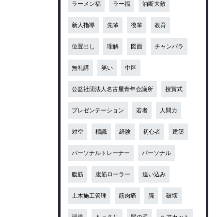
ラーメン福
ラー福
油断大敵
新人指導
先輩
後輩
教育
位置出し
理解
図面
チャンバラ
無礼講
笑い
中区
公益社団法人名古屋青年会議所
授賞式
プレゼンテーション
若者
人間力
対空
標識
経験
初心者
建築
パーソナルトレーナー
パーソナル
腹筋
腹筋ローラー
追い込み
土木施工管理
筋肉痛
腕
破壊
派遣
もっさり
髪の毛
ヘアカット