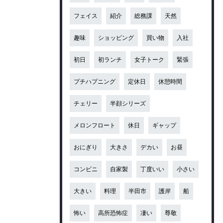
フェイス
紹介
総務課
天然
趣味
ショッピング
買い物
入社
初日
初ランチ
女子トーク
緊張
プチハプニング
定休日
休憩時間
チェリー
半顔シリーズ
メロンフロート
休日
ギャップ
おにぎり
大きさ
デカい
お昼
コンビニ
自家製
丁度いい
小さい
大きい
料理
半田市
護岸
船
怖い
高所恐怖症
凄い
尊敬