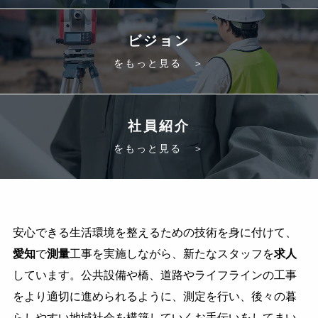
ビジョン
をもっと見る ＞
社員紹介
をもっと見る ＞
安心できる生活環境を整えるための技術を身に付けて、
愛知
で
測量
工事を実施しながら、新たなスタッフを
求人
しています。公共設備や橋、道路やライフラインの工事
をより適切に進められるように、測定を行い、後々の暮
らしやすい地域社会を構築していくお手伝いをしてまい