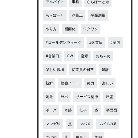
アルバイト
事務
ららぽーと港
ららぽーと
測量工
平面測量
やり方
図面化
ワクワク
#ゴールデンウィーク
#休業日
#案内
#営業日
GW
寝癖
おちゃめ
楽しい職場
従業員の日常
建設
新鮮
勉強ノート
努力
楽しい
刺激
外出
サービス精神
旺盛
ポーズ
奇跡
仕事
職
平面図
マンガ絵
点
ツバメ
ツバメの巣
つばめ
燕
仲良し
笑顔