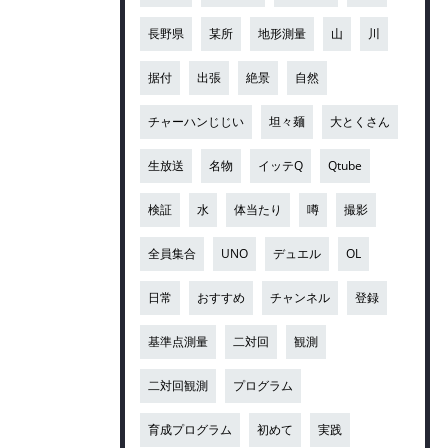
長野県
某所
地形測量
山
川
据付
出張
絶景
自然
チャーハンじじい
坦々麺
大とくさん
生放送
名物
イッテQ
Qtube
検証
水
体当たり
噂
撮影
全員集合
UNO
デュエル
OL
日常
おすすめ
チャンネル
登録
基準点測量
二対回
観測
二対回観測
プログラム
育成プログラム
初めて
実践