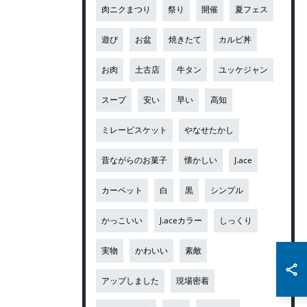
肉ニクまつり
祭り
開催
夏フェス
遊び
お盆
焼きたて
カルビ丼
お肉
土古店
牛タン
ユッケジャン
スープ
安い
早い
高知
ミレービスケット
やなせたかし
昔ながらのお菓子
懐かしい
J.ace
カーペット
白
黒
シンプル
かっこいい
J.aceカラー
しっくり
実物
かわいい
素敵
アップしました
現場密着