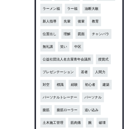
ラーメン福
ラー福
油断大敵
新人指導
先輩
後輩
教育
位置出し
理解
図面
チャンバラ
無礼講
笑い
中区
公益社団法人名古屋青年会議所
授賞式
プレゼンテーション
若者
人間力
対空
標識
経験
初心者
建築
パーソナルトレーナー
パーソナル
腹筋
腹筋ローラー
追い込み
土木施工管理
筋肉痛
腕
破壊