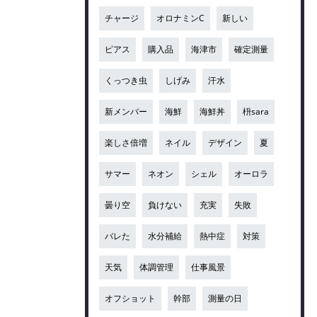
チャージ
オロナミンC
新しい
ピアス
購入品
海津市
確定測量
くっつき虫
しげみ
汗水
新メンバー
海鮮
海鮮丼
枡sara
楽しさ倍増
ネイル
デザイン
夏
サマー
ネオン
シェル
オーロラ
曇り空
負けない
充実
失敗
バレた
水分補給
熱中症
対策
天気
体調管理
仕事風景
オフショット
幹部
測量の日