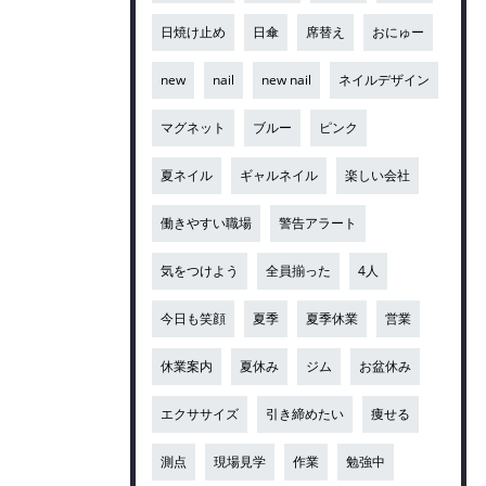
日焼け止め
日傘
席替え
おにゅー
new
nail
new nail
ネイルデザイン
マグネット
ブルー
ピンク
夏ネイル
ギャルネイル
楽しい会社
働きやすい職場
警告アラート
気をつけよう
全員揃った
4人
今日も笑顔
夏季
夏季休業
営業
休業案内
夏休み
ジム
お盆休み
エクササイズ
引き締めたい
痩せる
測点
現場見学
作業
勉強中