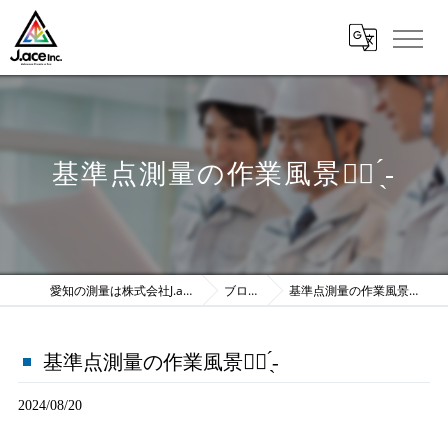
基準点測量の作業風景✊🏻‪ ̖́-‬
愛知の測量は株式会社J.ace
ブログ
基準点測量の作業風景✊🏻‪ ̖́-‬
基準点測量の作業風景✊🏻‪ ̖́-‬
2024/08/20