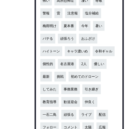
怖い
高所恐怖症
凄い
尊敬
警報
雷
注意報
塩分補給
梅雨明け
夏本番
今年
暑い
バテる
頑張ろう
おふざけ
ハイトーン
キャラ濃いめ
令和ギャル
個性的
名古屋港
2人
優しい
最新
挑戦
初めてのドローン
してみた
事務業務
引き継ぎ
教育指導
歓送迎会
仲良く
一石二鳥
頑張る
ライブ
配信
フォロー
コメント
太陽
広報