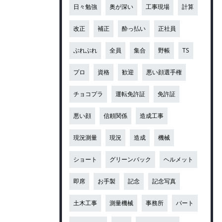
日々勉強
奥が深い
工事現場
計算
改正
補正
酔っ払い
正社員
ぶれぶれ
全員
集合
野帳
TS
プロ
資格
歓迎
悪い顔選手権
チョコプラ
運転免許証
免許証
悪い顔
信頼関係
造成工事
現況測量
現況
造成
機械
ショート
グリーンバック
ヘルメット
即席
お手製
記念
記念写真
土木工事
測量機械
事務所
パート