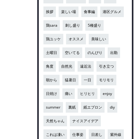
挨拶
楽しい場
食事編
港区グルメ
鶏sara
刺し盛り
5種盛り
鶏ユッケ
オススメ
美味しい
土曜日
空いてる
のんびり
出勤
角度
自然光
遠近法
引き立つ
朝から
猛暑日
一日
モリモリ
日焼け
痛い
ヒリヒリ
enjoy
summer
裏紙
紙エプロン
diy
天然ちゃん
ナイスアイデア
これは凄い
仕事姿
日差し
紫外線