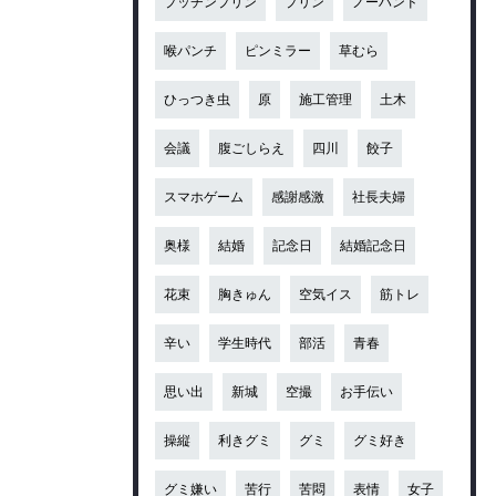
プッチンプリン
プリン
ノーハンド
喉パンチ
ピンミラー
草むら
ひっつき虫
原
施工管理
土木
会議
腹ごしらえ
四川
餃子
スマホゲーム
感謝感激
社長夫婦
奥様
結婚
記念日
結婚記念日
花束
胸きゅん
空気イス
筋トレ
辛い
学生時代
部活
青春
思い出
新城
空撮
お手伝い
操縦
利きグミ
グミ
グミ好き
グミ嫌い
苦行
苦悶
表情
女子