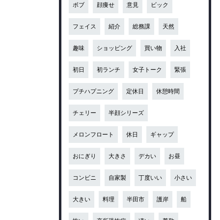
ボブ
顔痩せ
意見
ビック
フェイス
紹介
総務課
天然
趣味
ショッピング
買い物
入社
初日
初ランチ
女子トーク
緊張
プチハプニング
定休日
休憩時間
チェリー
半顔シリーズ
メロンフロート
休日
ギャップ
おにぎり
大きさ
デカい
お昼
コンビニ
自家製
丁度いい
小さい
大きい
料理
半田市
護岸
船