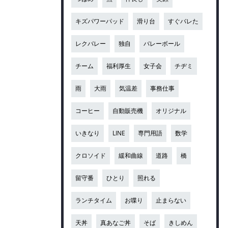
キズパワーパッド
滑り台
すぐバレた
レクバレー
独自
バレーボール
チーム
福利厚生
女子会
チヂミ
雨
大雨
気温差
事務仕事
コーヒー
自動販売機
オリジナル
いきなり
LINE
専門用語
数学
クロソイド
緩和曲線
道路
橋
留守番
ひとり
照れる
ランチタイム
お喋り
止まらない
天丼
真あなご丼
そば
きしめん