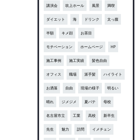
講演会
吹上ホール
風景
満喫
ダイエット
海
ドリンク
太っ腹
半額
キメ顔
お茶目
モチベーション
ホームページ
HP
施工事例
施工実績
髪色自由
オフィス
職場
派手髪
ハイライト
お洒落
自由
現場の様子
明るい
晴れ
ジメジメ
夏バテ
母校
名古屋市立
工業
高校
新卒生
先生
魅力
訪問
イメチェン