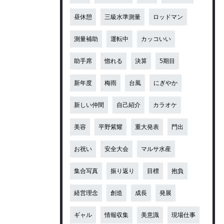
昼休憩
三級水準測量
ロッドマン
測量補助
運転中
カッコいい
助手席
惚れる
決算
5期目
新年度
梅雨
台風
にぎやか
新しい仲間
自己紹介
カラオケ
美容
平野紫耀
重大発表
門出
お祝い
安全大会
マルサ水産
集合写真
振り返り
目標
抱負
経営理念
創造
成長
発展
ギャル
情報収集
美意識
現場仕事