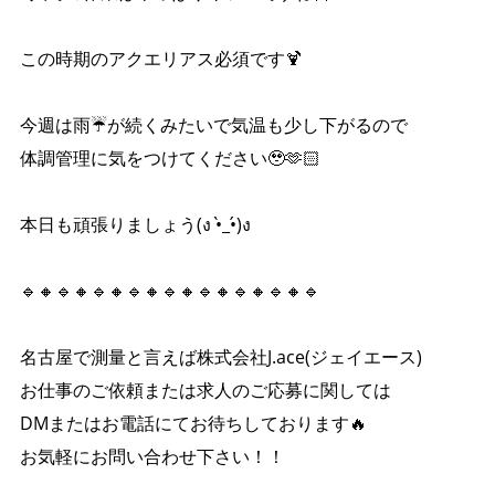
この時期のアクエリアス必須です🍹
今週は雨☔️が続くみたいで気温も少し下がるので
体調管理に気をつけてください🥹‎🫶🏻️
本日も頑張りましょう(ง •̀_•́)ง
🔹🔸🔹🔸🔹🔸🔹🔸🔹🔸🔹🔸🔹🔸🔹🔸🔹
名古屋で測量と言えば株式会社J.ace(ジェイエース)
お仕事のご依頼または求人のご応募に関しては
DMまたはお電話にてお待ちしております🔥
お気軽にお問い合わせ下さい！！