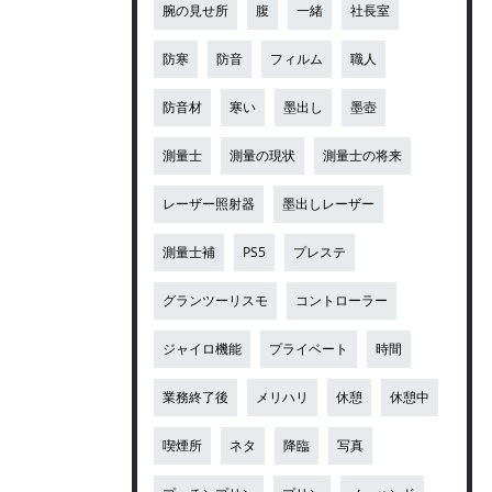
腕の見せ所
腹
一緒
社長室
防寒
防音
フィルム
職人
防音材
寒い
墨出し
墨壺
測量士
測量の現状
測量士の将来
レーザー照射器
墨出しレーザー
測量士補
PS5
プレステ
グランツーリスモ
コントローラー
ジャイロ機能
プライベート
時間
業務終了後
メリハリ
休憩
休憩中
喫煙所
ネタ
降臨
写真