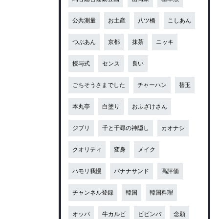
公共測量
お土産
八ツ橋
こしあん
つぶあん
京都
抹茶
ニッキ
授与式
センス
良い
ごちそうさまでした
チャーハン
替玉
本丸亭
白塗り
おふざけさん
ジブリ
千と千尋の神隠し
カオナシ
クオリティ
変身
メイク
ハモリ我慢
バナナサンド
高評価
チャンネル登録
韓国
韓国料理
オッパ
牛カルビ
ビビンバ
念願