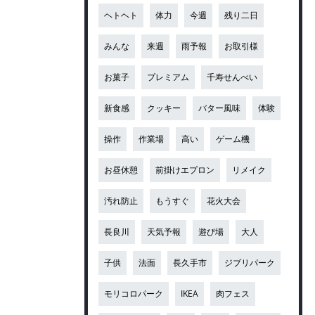
ヘトヘト
体力
今週
残り二日
みんな
来週
雨予報
お取引様
お菓子
プレミアム
千寿せんべい
新食感
クッキー
バター風味
体験
操作
作業場
高い
ゲーム機
お昼休憩
前掛けエプロン
リメイク
汚れ防止
もうすぐ
花火大会
長良川
天気予報
遊び場
大人
子供
法面
長久手市
ジブリパーク
モリコロパーク
IKEA
肉フェス