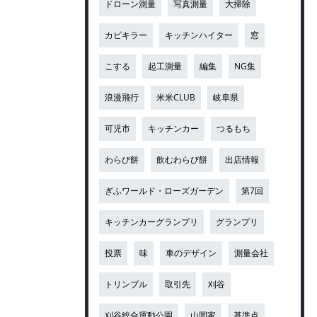
ドローン測量
写真測量
大掃除
カビキラー
キッチンハイター
窓
こする
起工測量
編集
NG集
浪漫飛行
米米CLUB
岐阜県
可児市
キッチンカー
つるもち
わらび餅
飲むわらび餅
出店情報
ぎふワールド・ローズガーデン
第7回
キッチンカーグランプリ
グランプリ
投票
味
車のデザイン
測量会社
トリンブル
取引先
刈谷
刈谷総合運動公園
山岡家
基準点