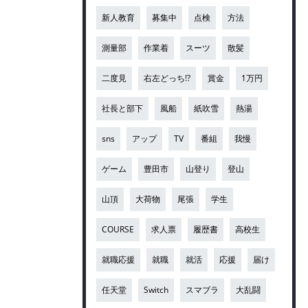
新人教育
募集中
点検
方法
測量部
作業着
スーツ
散髪
二度見
右左どっち!?
賞金
1万円
社長と部下
風船
紙吹雪
熱湯
sns
アップ
TV
番組
我慢
ゲーム
豊田市
山登り
登山
山頂
大荷物
尾張
学生
COURSE
求人票
履歴書
高校生
就職応援
就職
就活
応援
届け
任天堂
Switch
スマブラ
大乱闘