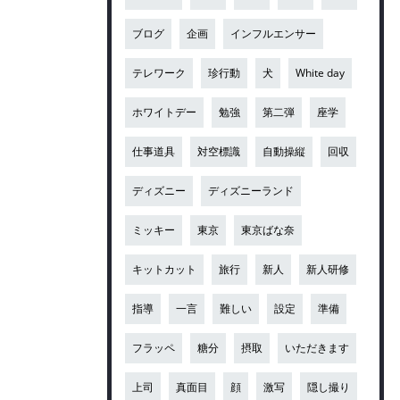
ブログ
企画
インフルエンサー
テレワーク
珍行動
犬
White day
ホワイトデー
勉強
第二弾
座学
仕事道具
対空標識
自動操縦
回収
ディズニー
ディズニーランド
ミッキー
東京
東京ばな奈
キットカット
旅行
新人
新人研修
指導
一言
難しい
設定
準備
フラッペ
糖分
摂取
いただきます
上司
真面目
顔
激写
隠し撮り