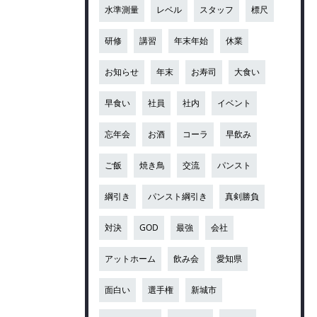
水準測量
レベル
スタッフ
標尺
研修
講習
年末年始
休業
お知らせ
年末
お寿司
大食い
早食い
社員
社内
イベント
忘年会
お酒
コーラ
早飲み
ご飯
焼き鳥
交流
パンスト
綱引き
パンスト綱引き
真剣勝負
対決
GOD
最強
会社
アットホーム
飲み会
愛知県
面白い
選手権
新城市