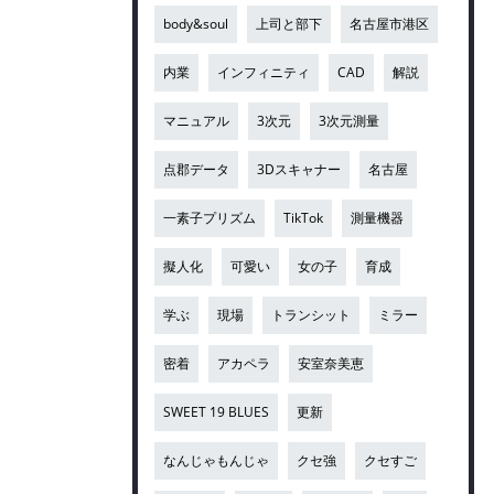
body&soul
上司と部下
名古屋市港区
内業
インフィニティ
CAD
解説
マニュアル
3次元
3次元測量
点郡データ
3Dスキャナー
名古屋
一素子プリズム
TikTok
測量機器
擬人化
可愛い
女の子
育成
学ぶ
現場
トランシット
ミラー
密着
アカペラ
安室奈美恵
SWEET 19 BLUES
更新
なんじゃもんじゃ
クセ強
クセすご