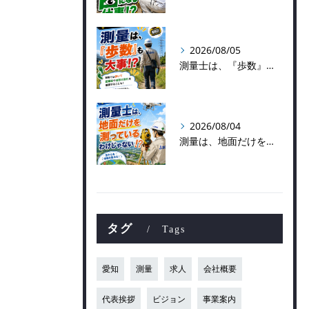
2026/08/05
測量士は、『歩数』も大事！？
2026/08/04
測量は、地面だけを測っているわけじゃない！？👷📡
タグ
Tags
愛知
測量
求人
会社概要
代表挨拶
ビジョン
事業案内