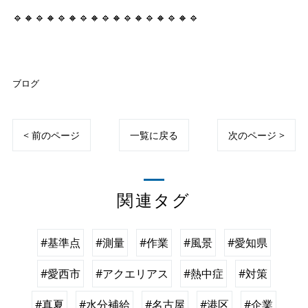
🔹🔸🔹🔸🔹🔸🔹🔸🔹🔸🔹🔸🔹🔸🔹🔸🔹
ブログ
< 前のページ
一覧に戻る
次のページ >
関連タグ
#基準点
#測量
#作業
#風景
#愛知県
#愛西市
#アクエリアス
#熱中症
#対策
#真夏
#水分補給
#名古屋
#港区
#企業