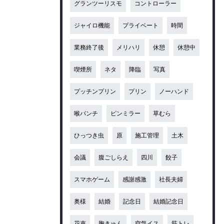
グランツーリスモ
コントローラー
ジャイロ機能
プライベート
時間
業務終了後
メリハリ
休憩
休憩中
喫煙所
ネタ
降臨
写真
プッチンプリン
プリン
ノーハンド
喉パンチ
ピンミラー
草むら
ひっつき虫
原
施工管理
土木
会議
腹ごしらえ
四川
餃子
スマホゲーム
感謝感激
社長夫婦
奥様
結婚
記念日
結婚記念日
花束
胸きゅん
空気イス
筋トレ