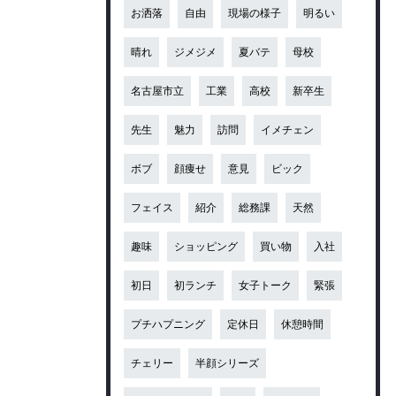
お洒落
自由
現場の様子
明るい
晴れ
ジメジメ
夏バテ
母校
名古屋市立
工業
高校
新卒生
先生
魅力
訪問
イメチェン
ボブ
顔痩せ
意見
ビック
フェイス
紹介
総務課
天然
趣味
ショッピング
買い物
入社
初日
初ランチ
女子トーク
緊張
プチハプニング
定休日
休憩時間
チェリー
半顔シリーズ