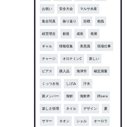
お祝い
安全大会
マルサ水産
集合写真
振り返り
目標
抱負
経営理念
創造
成長
発展
ギャル
情報収集
美意識
現場仕事
チャージ
オロナミンC
新しい
ピアス
購入品
海津市
確定測量
くっつき虫
しげみ
汗水
新メンバー
海鮮
海鮮丼
枡sara
楽しさ倍増
ネイル
デザイン
夏
サマー
ネオン
シェル
オーロラ