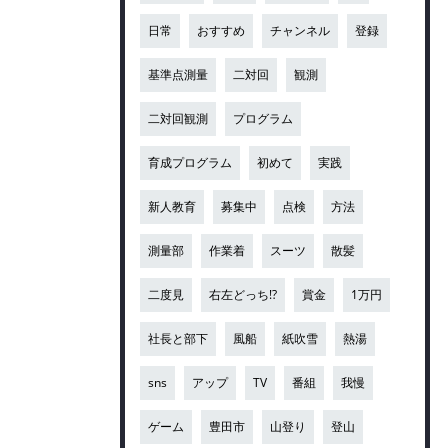
日常
おすすめ
チャンネル
登録
基準点測量
二対回
観測
二対回観測
プログラム
育成プログラム
初めて
実践
新人教育
募集中
点検
方法
測量部
作業着
スーツ
散髪
二度見
右左どっち!?
賞金
1万円
社長と部下
風船
紙吹雪
熱湯
sns
アップ
TV
番組
我慢
ゲーム
豊田市
山登り
登山