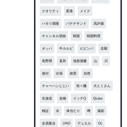
クオリティ
変身
メイク
ハモリ我慢
バナナサンド
高評価
チャンネル登録
韓国
韓国料理
オッパ
牛カルビ
ビビンバ
念願
長野県
某所
地形測量
山
川
据付
出張
絶景
自然
チャーハンじじい
坦々麺
大とくさん
生放送
名物
イッテQ
Qtube
検証
水
体当たり
噂
撮影
全員集合
UNO
デュエル
OL