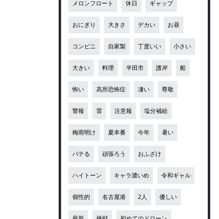
メロンフロート
休日
ギャップ
おにぎり
大きさ
デカい
お昼
コンビニ
自家製
丁度いい
小さい
大きい
料理
半田市
護岸
船
怖い
高所恐怖症
凄い
尊敬
警報
雷
注意報
塩分補給
梅雨明け
夏本番
今年
暑い
バテる
頑張ろう
おふざけ
ハイトーン
キャラ濃いめ
令和ギャル
個性的
名古屋港
2人
優しい
最新
挑戦
初めてのドローン