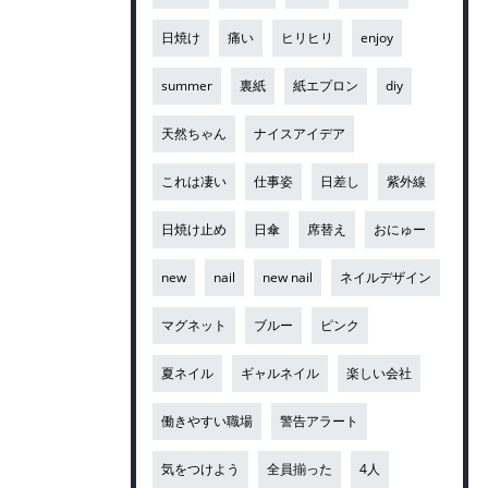
日焼け
痛い
ヒリヒリ
enjoy
summer
裏紙
紙エプロン
diy
天然ちゃん
ナイスアイデア
これは凄い
仕事姿
日差し
紫外線
日焼け止め
日傘
席替え
おにゅー
new
nail
new nail
ネイルデザイン
マグネット
ブルー
ピンク
夏ネイル
ギャルネイル
楽しい会社
働きやすい職場
警告アラート
気をつけよう
全員揃った
4人