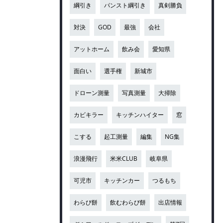
綱引き
パンスト綱引き
真剣勝負
対決
GOD
最強
会社
アットホーム
飲み会
愛知県
面白い
選手権
新城市
ドローン測量
写真測量
大掃除
カビキラー
キッチンハイター
窓
こする
起工測量
編集
NG集
浪漫飛行
米米CLUB
岐阜県
可児市
キッチンカー
つるもち
わらび餅
飲むわらび餅
出店情報