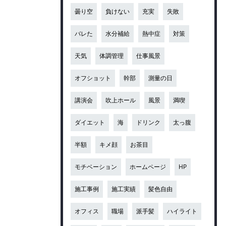
曇り空
負けない
充実
失敗
バレた
水分補給
熱中症
対策
天気
体調管理
仕事風景
オフショット
幹部
測量の日
講演会
吹上ホール
風景
満喫
ダイエット
海
ドリンク
太っ腹
半額
キメ顔
お茶目
モチベーション
ホームページ
HP
施工事例
施工実績
髪色自由
オフィス
職場
派手髪
ハイライト