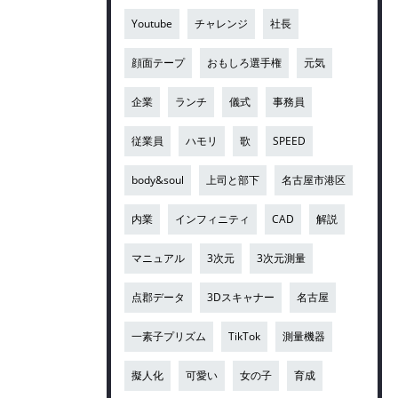
Youtube
チャレンジ
社長
顔面テープ
おもしろ選手権
元気
企業
ランチ
儀式
事務員
従業員
ハモリ
歌
SPEED
body&soul
上司と部下
名古屋市港区
内業
インフィニティ
CAD
解説
マニュアル
3次元
3次元測量
点郡データ
3Dスキャナー
名古屋
一素子プリズム
TikTok
測量機器
擬人化
可愛い
女の子
育成