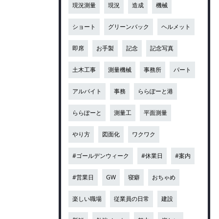
現況測量
現況
造成
機械
ショート
グリーンバック
ヘルメット
即席
お手製
記念
記念写真
土木工事
測量機械
事務所
パート
アルバイト
事務
ららぽーと港
ららぽーと
測量工
平面測量
やり方
図面化
ワクワク
#ゴールデンウィーク
#休業日
#案内
#営業日
GW
寝癖
おちゃめ
楽しい職場
従業員の日常
建設