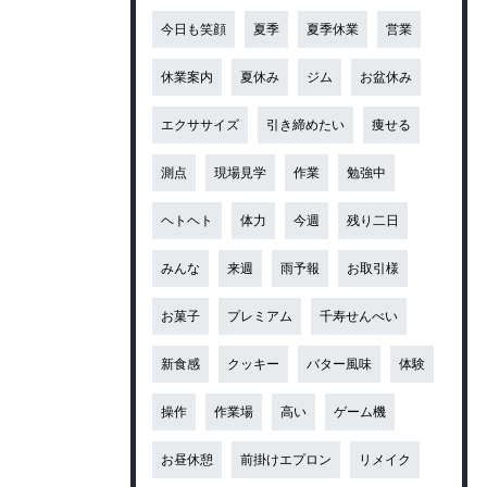
今日も笑顔
夏季
夏季休業
営業
休業案内
夏休み
ジム
お盆休み
エクササイズ
引き締めたい
痩せる
測点
現場見学
作業
勉強中
ヘトヘト
体力
今週
残り二日
みんな
来週
雨予報
お取引様
お菓子
プレミアム
千寿せんべい
新食感
クッキー
バター風味
体験
操作
作業場
高い
ゲーム機
お昼休憩
前掛けエプロン
リメイク