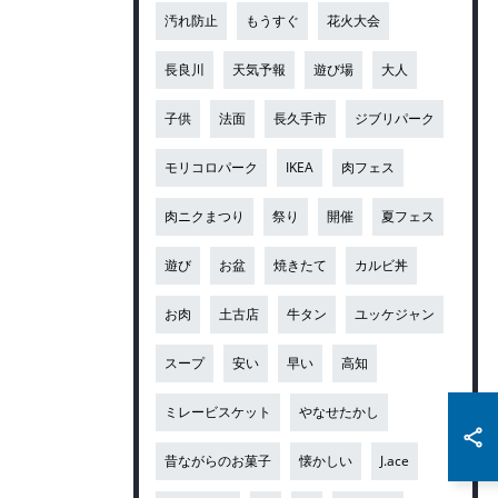
汚れ防止
もうすぐ
花火大会
長良川
天気予報
遊び場
大人
子供
法面
長久手市
ジブリパーク
モリコロパーク
IKEA
肉フェス
肉ニクまつり
祭り
開催
夏フェス
遊び
お盆
焼きたて
カルビ丼
お肉
土古店
牛タン
ユッケジャン
スープ
安い
早い
高知
ミレービスケット
やなせたかし
昔ながらのお菓子
懐かしい
J.ace