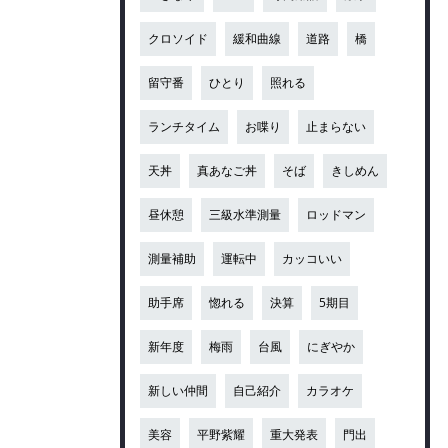
クロソイド
緩和曲線
道路
橋
留守番
ひとり
照れる
ランチタイム
お喋り
止まらない
天丼
真あなご丼
そば
きしめん
昼休憩
三級水準測量
ロッドマン
測量補助
運転中
カッコいい
助手席
惚れる
決算
5期目
新年度
梅雨
台風
にぎやか
新しい仲間
自己紹介
カラオケ
美容
平野紫耀
重大発表
門出