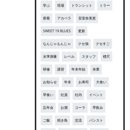
学ぶ
現場
トランシット
ミラー
密着
アカペラ
安室奈美恵
SWEET 19 BLUES
更新
なんじゃもんじゃ
クセ強
クセすご
水準測量
レベル
スタッフ
標尺
研修
講習
年末年始
休業
お知らせ
年末
お寿司
大食い
早食い
社員
社内
イベント
忘年会
お酒
コーラ
早飲み
ご飯
焼き鳥
交流
パンスト