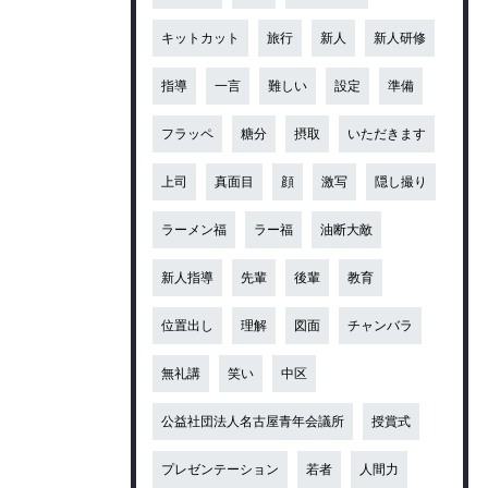
キットカット
旅行
新人
新人研修
指導
一言
難しい
設定
準備
フラッペ
糖分
摂取
いただきます
上司
真面目
顔
激写
隠し撮り
ラーメン福
ラー福
油断大敵
新人指導
先輩
後輩
教育
位置出し
理解
図面
チャンバラ
無礼講
笑い
中区
公益社団法人名古屋青年会議所
授賞式
プレゼンテーション
若者
人間力