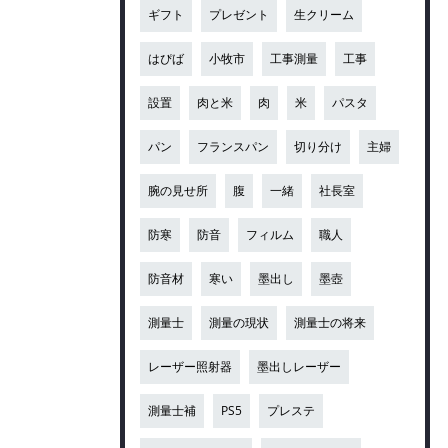
ギフト
プレゼント
生クリーム
はぴば
小牧市
工事測量
工事
設置
肉と米
肉
米
パスタ
パン
フランスパン
切り分け
主婦
腕の見せ所
腹
一緒
社長室
防寒
防音
フィルム
職人
防音材
寒い
墨出し
墨壺
測量士
測量の現状
測量士の将来
レーザー照射器
墨出しレーザー
測量士補
PS5
プレステ