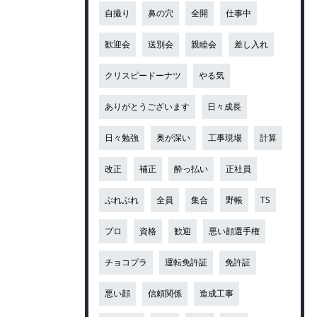
自撮り
鼻の穴
全開
仕事中
歓迎会
送別会
親睦会
差し入れ
クリスピードーナツ
やる気
ありがとうございます
日々成長
日々勉強
奥が深い
工事現場
計算
改正
補正
酔っ払い
正社員
ぶれぶれ
全員
集合
野帳
TS
プロ
資格
歓迎
悪い顔選手権
チョコプラ
運転免許証
免許証
悪い顔
信頼関係
造成工事