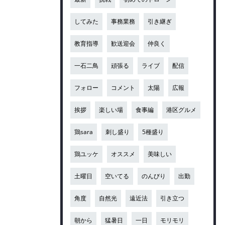
してみた
事務業務
引き継ぎ
教育指導
歓送迎会
仲良く
一石二鳥
頑張る
ライブ
配信
フォロー
コメント
太陽
広報
挨拶
楽しい場
食事編
港区グルメ
鶏sara
刺し盛り
5種盛り
鶏ユッケ
オススメ
美味しい
土曜日
空いてる
のんびり
出勤
角度
自然光
遠近法
引き立つ
朝から
猛暑日
一日
モリモリ