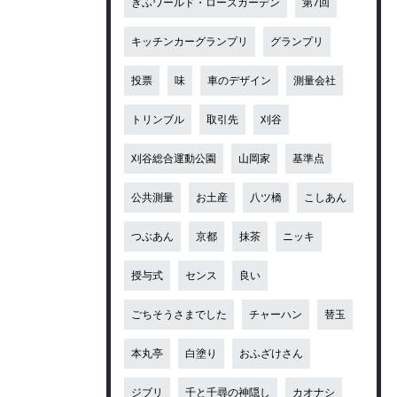
ぎふワールド・ローズガーデン
第7回
キッチンカーグランプリ
グランプリ
投票
味
車のデザイン
測量会社
トリンブル
取引先
刈谷
刈谷総合運動公園
山岡家
基準点
公共測量
お土産
八ツ橋
こしあん
つぶあん
京都
抹茶
ニッキ
授与式
センス
良い
ごちそうさまでした
チャーハン
替玉
本丸亭
白塗り
おふざけさん
ジブリ
千と千尋の神隠し
カオナシ