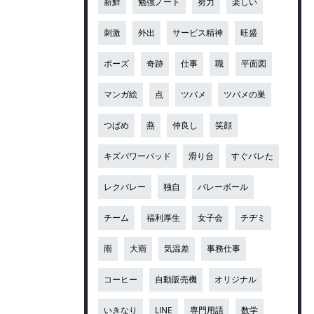
新鮮
勉強ノート
努力
楽しい
刺激
外出
サービス精神
旺盛
ポーズ
奇跡
仕事
職
平面図
マンガ絵
点
ツバメ
ツバメの巣
つばめ
燕
仲良し
笑顔
キズパワーパッド
滑り台
すぐバレた
レクバレー
独自
バレーボール
チーム
福利厚生
女子会
チヂミ
雨
大雨
気温差
事務仕事
コーヒー
自動販売機
オリジナル
いきなり
LINE
専門用語
数学