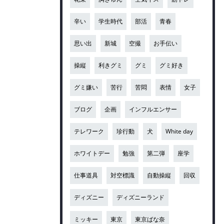
辛い
学生時代
部活
青春
思い出
新城
空撮
お手伝い
操縦
利きグミ
グミ
グミ好き
グミ嫌い
苦行
苦悶
表情
女子
ブログ
企画
インフルエンサー
テレワーク
珍行動
犬
White day
ホワイトデー
勉強
第二弾
座学
仕事道具
対空標識
自動操縦
回収
ディズニー
ディズニーランド
ミッキー
東京
東京ばな奈