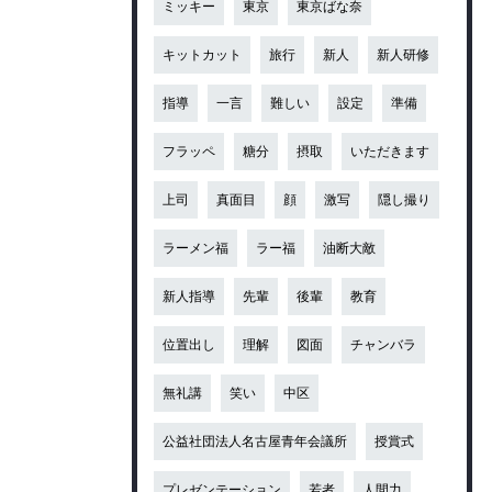
ミッキー
東京
東京ばな奈
キットカット
旅行
新人
新人研修
指導
一言
難しい
設定
準備
フラッペ
糖分
摂取
いただきます
上司
真面目
顔
激写
隠し撮り
ラーメン福
ラー福
油断大敵
新人指導
先輩
後輩
教育
位置出し
理解
図面
チャンバラ
無礼講
笑い
中区
公益社団法人名古屋青年会議所
授賞式
プレゼンテーション
若者
人間力