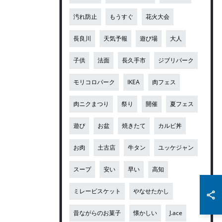
汚れ防止
もうすぐ
花火大会
長良川
天気予報
遊び場
大人
子供
法面
長久手市
ジブリパーク
モリコロパーク
IKEA
肉フェス
肉ニクまつり
祭り
開催
夏フェス
遊び
お盆
焼きたて
カルビ丼
お肉
土古店
牛タン
ユッケジャン
スープ
安い
早い
高知
ミレービスケット
やなせたかし
昔ながらのお菓子
懐かしい
J.ace