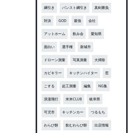
綱引き
パンスト綱引き
真剣勝負
対決
GOD
最強
会社
アットホーム
飲み会
愛知県
面白い
選手権
新城市
ドローン測量
写真測量
大掃除
カビキラー
キッチンハイター
窓
こする
起工測量
編集
NG集
浪漫飛行
米米CLUB
岐阜県
可児市
キッチンカー
つるもち
わらび餅
飲むわらび餅
出店情報