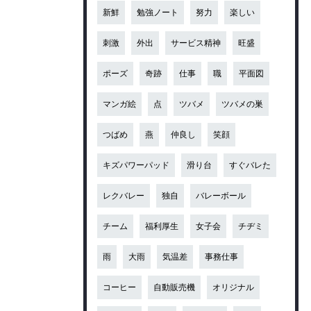
新鮮
勉強ノート
努力
楽しい
刺激
外出
サービス精神
旺盛
ポーズ
奇跡
仕事
職
平面図
マンガ絵
点
ツバメ
ツバメの巣
つばめ
燕
仲良し
笑顔
キズパワーパッド
滑り台
すぐバレた
レクバレー
独自
バレーボール
チーム
福利厚生
女子会
チヂミ
雨
大雨
気温差
事務仕事
コーヒー
自動販売機
オリジナル