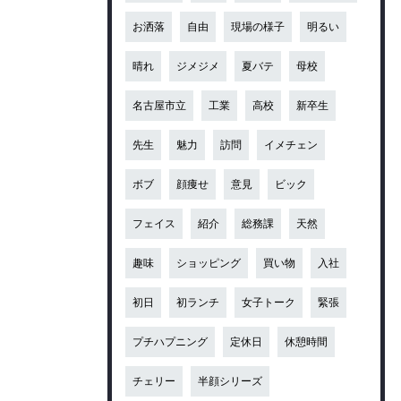
お洒落
自由
現場の様子
明るい
晴れ
ジメジメ
夏バテ
母校
名古屋市立
工業
高校
新卒生
先生
魅力
訪問
イメチェン
ボブ
顔痩せ
意見
ビック
フェイス
紹介
総務課
天然
趣味
ショッピング
買い物
入社
初日
初ランチ
女子トーク
緊張
プチハプニング
定休日
休憩時間
チェリー
半顔シリーズ