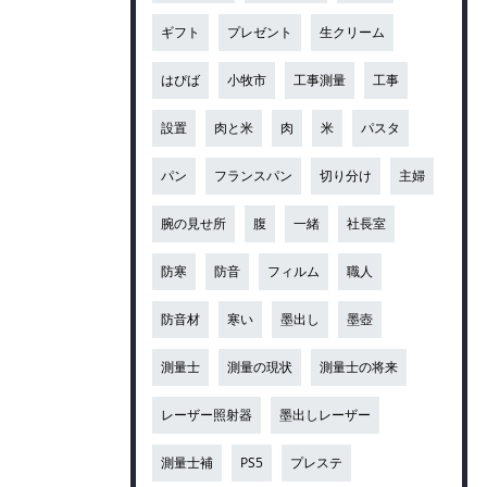
ギフト
プレゼント
生クリーム
はぴば
小牧市
工事測量
工事
設置
肉と米
肉
米
パスタ
パン
フランスパン
切り分け
主婦
腕の見せ所
腹
一緒
社長室
防寒
防音
フィルム
職人
防音材
寒い
墨出し
墨壺
測量士
測量の現状
測量士の将来
レーザー照射器
墨出しレーザー
測量士補
PS5
プレステ