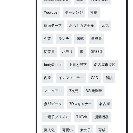
Youtube
チャレンジ
社長
顔面テープ
おもしろ選手権
元気
企業
ランチ
儀式
事務員
従業員
ハモリ
歌
SPEED
body&soul
上司と部下
名古屋市港区
内業
インフィニティ
CAD
解説
マニュアル
3次元
3次元測量
点郡データ
3Dスキャナー
名古屋
一素子プリズム
TikTok
測量機器
擬人化
可愛い
女の子
育成