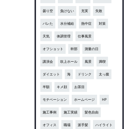
曇り空
負けない
充実
失敗
バレた
水分補給
熱中症
対策
天気
体調管理
仕事風景
オフショット
幹部
測量の日
講演会
吹上ホール
風景
満喫
ダイエット
海
ドリンク
太っ腹
半額
キメ顔
お茶目
モチベーション
ホームページ
HP
施工事例
施工実績
髪色自由
オフィス
職場
派手髪
ハイライト