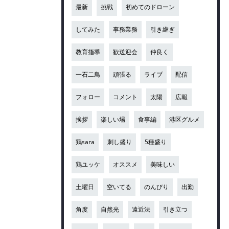
最新
挑戦
初めてのドローン
してみた
事務業務
引き継ぎ
教育指導
歓送迎会
仲良く
一石二鳥
頑張る
ライブ
配信
フォロー
コメント
太陽
広報
挨拶
楽しい場
食事編
港区グルメ
鶏sara
刺し盛り
5種盛り
鶏ユッケ
オススメ
美味しい
土曜日
空いてる
のんびり
出勤
角度
自然光
遠近法
引き立つ