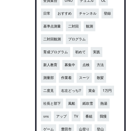
全員集合
UNO
デュエル
OL
日常
おすすめ
チャンネル
登録
基準点測量
二対回
観測
二対回観測
プログラム
育成プログラム
初めて
実践
新人教育
募集中
点検
方法
測量部
作業着
スーツ
散髪
二度見
右左どっち!?
賞金
1万円
社長と部下
風船
紙吹雪
熱湯
sns
アップ
TV
番組
我慢
ゲーム
豊田市
山登り
登山