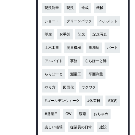
現況測量
現況
造成
機械
ショート
グリーンバック
ヘルメット
即席
お手製
記念
記念写真
土木工事
測量機械
事務所
パート
アルバイト
事務
ららぽーと港
ららぽーと
測量工
平面測量
やり方
図面化
ワクワク
#ゴールデンウィーク
#休業日
#案内
#営業日
GW
寝癖
おちゃめ
楽しい職場
従業員の日常
建設