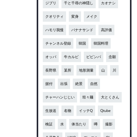
ジブリ
千と千尋の神隠し
カオナシ
クオリティ
変身
メイク
ハモリ我慢
バナナサンド
高評価
チャンネル登録
韓国
韓国料理
オッパ
牛カルビ
ビビンバ
念願
長野県
某所
地形測量
山
川
据付
出張
絶景
自然
チャーハンじじい
坦々麺
大とくさん
生放送
名物
イッテQ
Qtube
検証
水
体当たり
噂
撮影