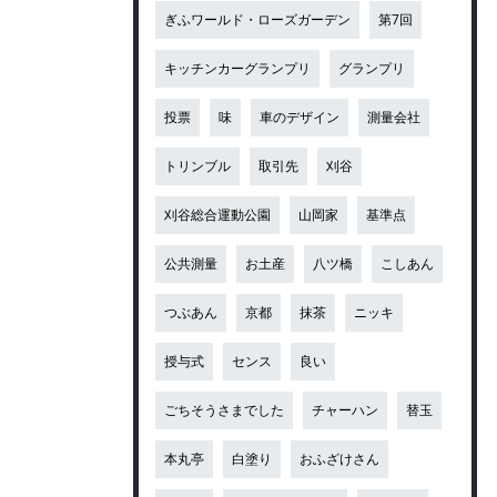
ぎふワールド・ローズガーデン
第7回
キッチンカーグランプリ
グランプリ
投票
味
車のデザイン
測量会社
トリンブル
取引先
刈谷
刈谷総合運動公園
山岡家
基準点
公共測量
お土産
八ツ橋
こしあん
つぶあん
京都
抹茶
ニッキ
授与式
センス
良い
ごちそうさまでした
チャーハン
替玉
本丸亭
白塗り
おふざけさん