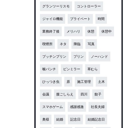
グランツーリスモ
コントローラー
ジャイロ機能
プライベート
時間
業務終了後
メリハリ
休憩
休憩中
喫煙所
ネタ
降臨
写真
プッチンプリン
プリン
ノーハンド
喉パンチ
ピンミラー
草むら
ひっつき虫
原
施工管理
土木
会議
腹ごしらえ
四川
餃子
スマホゲーム
感謝感激
社長夫婦
奥様
結婚
記念日
結婚記念日