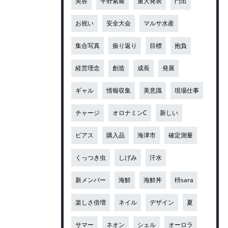
美容
平野紫耀
重大発表
門出
お祝い
安全大会
マルサ水産
集合写真
振り返り
目標
抱負
経営理念
創造
成長
発展
ギャル
情報収集
美意識
現場仕事
チャージ
オロナミンC
新しい
ピアス
購入品
海津市
確定測量
くっつき虫
しげみ
汗水
新メンバー
海鮮
海鮮丼
枡sara
楽しさ倍増
ネイル
デザイン
夏
サマー
ネオン
シェル
オーロラ