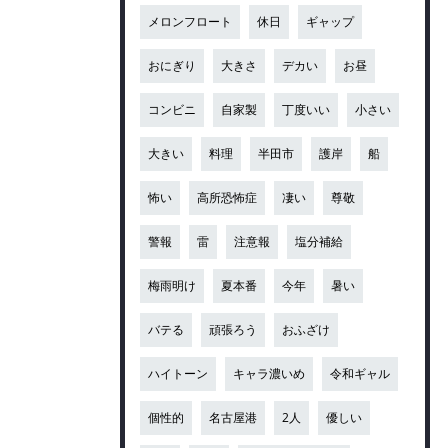
メロンフロート
休日
ギャップ
おにぎり
大きさ
デカい
お昼
コンビニ
自家製
丁度いい
小さい
大きい
料理
半田市
護岸
船
怖い
高所恐怖症
凄い
尊敬
警報
雷
注意報
塩分補給
梅雨明け
夏本番
今年
暑い
バテる
頑張ろう
おふざけ
ハイトーン
キャラ濃いめ
令和ギャル
個性的
名古屋港
2人
優しい