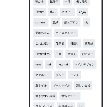
朝から
猛暑日
一日
モリモリ
日焼け
痛い
ヒリヒリ
enjoy
summer
裏紙
紙エプロン
diy
天然ちゃん
ナイスアイデア
これは凄い
仕事姿
日差し
紫外線
日焼け止め
日傘
席替え
おにゅー
new
nail
new nail
ネイルデザイン
マグネット
ブルー
ピンク
夏ネイル
ギャルネイル
楽しい会社
働きやすい職場
警告アラート
気をつけよう
全員揃った
4人