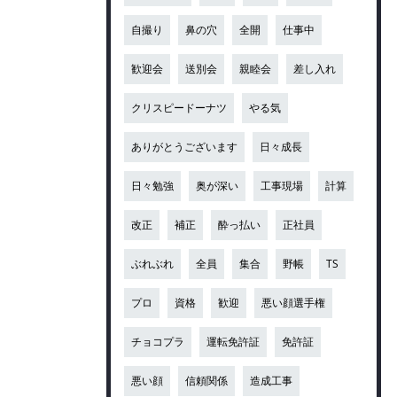
自撮り
鼻の穴
全開
仕事中
歓迎会
送別会
親睦会
差し入れ
クリスピードーナツ
やる気
ありがとうございます
日々成長
日々勉強
奥が深い
工事現場
計算
改正
補正
酔っ払い
正社員
ぶれぶれ
全員
集合
野帳
TS
プロ
資格
歓迎
悪い顔選手権
チョコプラ
運転免許証
免許証
悪い顔
信頼関係
造成工事