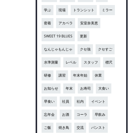
学ぶ
現場
トランシット
ミラー
密着
アカペラ
安室奈美恵
SWEET 19 BLUES
更新
なんじゃもんじゃ
クセ強
クセすご
水準測量
レベル
スタッフ
標尺
研修
講習
年末年始
休業
お知らせ
年末
お寿司
大食い
早食い
社員
社内
イベント
忘年会
お酒
コーラ
早飲み
ご飯
焼き鳥
交流
パンスト