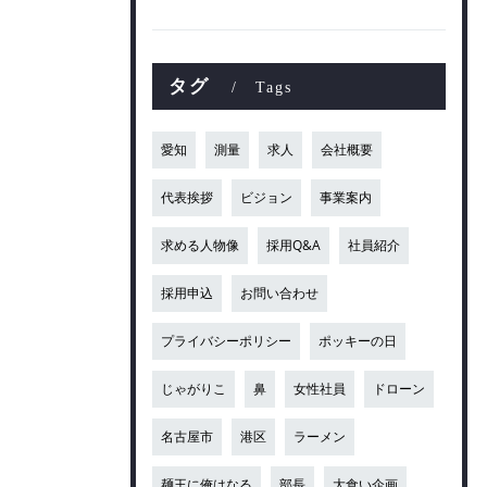
タグ
Tags
愛知
測量
求人
会社概要
代表挨拶
ビジョン
事業案内
求める人物像
採用Q&A
社員紹介
採用申込
お問い合わせ
プライバシーポリシー
ポッキーの日
じゃがりこ
鼻
女性社員
ドローン
名古屋市
港区
ラーメン
麺王に俺はなる
部長
大食い企画