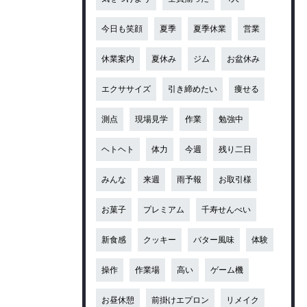
今日も笑顔
夏季
夏季休業
営業
休業案内
夏休み
ジム
お盆休み
エクササイズ
引き締めたい
痩せる
測点
現場見学
作業
勉強中
ヘトヘト
体力
今週
残り二日
みんな
来週
雨予報
お取引様
お菓子
プレミアム
千寿せんべい
新食感
クッキー
バター風味
体験
操作
作業場
高い
ゲーム機
お昼休憩
前掛けエプロン
リメイク