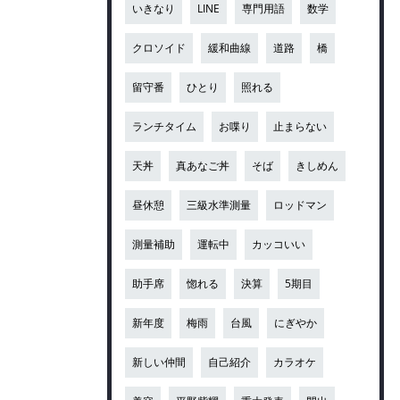
いきなり
LINE
専門用語
数学
クロソイド
緩和曲線
道路
橋
留守番
ひとり
照れる
ランチタイム
お喋り
止まらない
天丼
真あなご丼
そば
きしめん
昼休憩
三級水準測量
ロッドマン
測量補助
運転中
カッコいい
助手席
惚れる
決算
5期目
新年度
梅雨
台風
にぎやか
新しい仲間
自己紹介
カラオケ