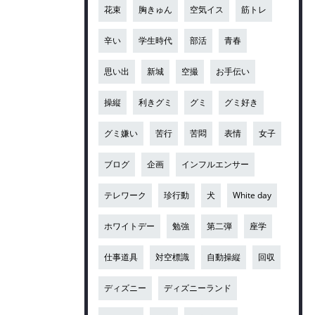
花束
胸きゅん
空気イス
筋トレ
辛い
学生時代
部活
青春
思い出
新城
空撮
お手伝い
操縦
利きグミ
グミ
グミ好き
グミ嫌い
苦行
苦悶
表情
女子
ブログ
企画
インフルエンサー
テレワーク
珍行動
犬
White day
ホワイトデー
勉強
第二弾
座学
仕事道具
対空標識
自動操縦
回収
ディズニー
ディズニーランド