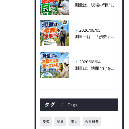
測量は、現場の''目''になる仕事！？
2026/08/05
測量士は、『歩数』も大事！？
2026/08/04
測量は、地面だけを測っているわけじゃない！？👷📡
タグ
Tags
愛知
測量
求人
会社概要