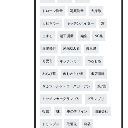
ドローン測量
写真測量
大掃除
カビキラー
キッチンハイター
窓
こする
起工測量
編集
NG集
浪漫飛行
米米CLUB
岐阜県
可児市
キッチンカー
つるもち
わらび餅
飲むわらび餅
出店情報
ぎふワールド・ローズガーデン
第7回
キッチンカーグランプリ
グランプリ
投票
味
車のデザイン
測量会社
トリンブル
取引先
刈谷