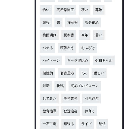
怖い
高所恐怖症
凄い
尊敬
警報
雷
注意報
塩分補給
梅雨明け
夏本番
今年
暑い
バテる
頑張ろう
おふざけ
ハイトーン
キャラ濃いめ
令和ギャル
個性的
名古屋港
2人
優しい
最新
挑戦
初めてのドローン
してみた
事務業務
引き継ぎ
教育指導
歓送迎会
仲良く
一石二鳥
頑張る
ライブ
配信