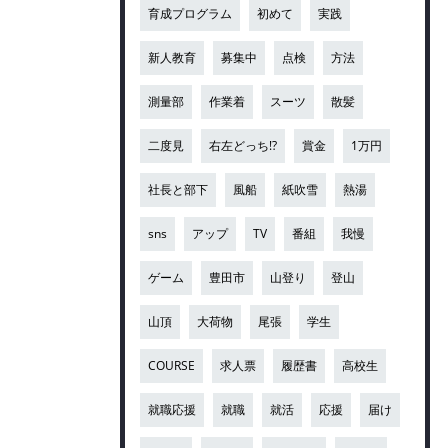
育成プログラム
初めて
実践
新人教育
募集中
点検
方法
測量部
作業着
スーツ
散髪
二度見
右左どっち!?
賞金
1万円
社長と部下
風船
紙吹雪
熱湯
sns
アップ
TV
番組
我慢
ゲーム
豊田市
山登り
登山
山頂
大荷物
尾張
学生
COURSE
求人票
履歴書
高校生
就職応援
就職
就活
応援
届け