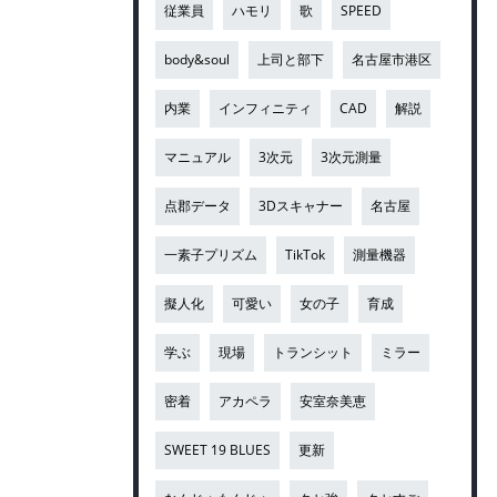
従業員
ハモリ
歌
SPEED
body&soul
上司と部下
名古屋市港区
内業
インフィニティ
CAD
解説
マニュアル
3次元
3次元測量
点郡データ
3Dスキャナー
名古屋
一素子プリズム
TikTok
測量機器
擬人化
可愛い
女の子
育成
学ぶ
現場
トランシット
ミラー
密着
アカペラ
安室奈美恵
SWEET 19 BLUES
更新