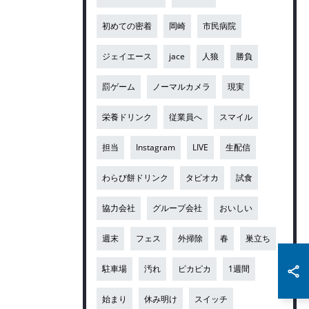
初めての密着
岡崎
市民病院
ジェイエース
jace
人狼
勝負
罰ゲーム
ノーマルカメラ
現実
栄養ドリンク
従業員へ
スマイル
担当
Instagram
LIVE
生配信
わらび餅ドリンク
タピオカ
試食
協力会社
グループ会社
おいしい
週末
フェス
外掃除
春
巣立ち
駐車場
汚れ
ピカピカ
1週間
始まり
休み明け
スイッチ