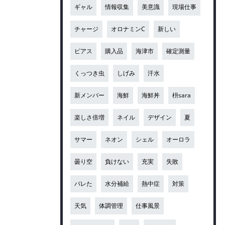
ギャル
情報収集
美意識
現場仕事
チャージ
オロナミンC
新しい
ピアス
購入品
海津市
確定測量
くっつき虫
しげみ
汗水
新メンバー
海鮮
海鮮丼
枡sara
楽しさ倍増
ネイル
デザイン
夏
サマー
ネオン
シェル
オーロラ
曇り空
負けない
充実
失敗
バレた
水分補給
熱中症
対策
天気
体調管理
仕事風景