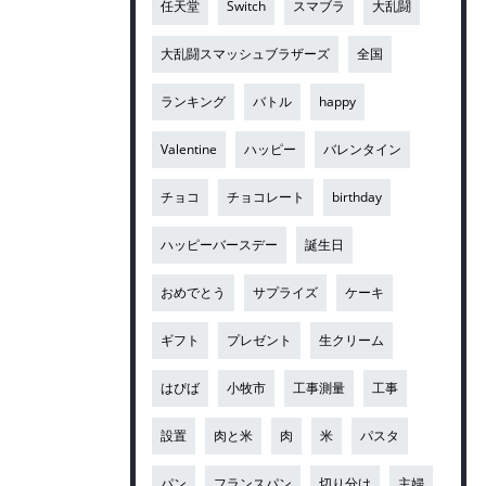
任天堂
Switch
スマブラ
大乱闘
大乱闘スマッシュブラザーズ
全国
ランキング
バトル
happy
Valentine
ハッピー
バレンタイン
チョコ
チョコレート
birthday
ハッピーバースデー
誕生日
おめでとう
サプライズ
ケーキ
ギフト
プレゼント
生クリーム
はぴば
小牧市
工事測量
工事
設置
肉と米
肉
米
パスタ
パン
フランスパン
切り分け
主婦