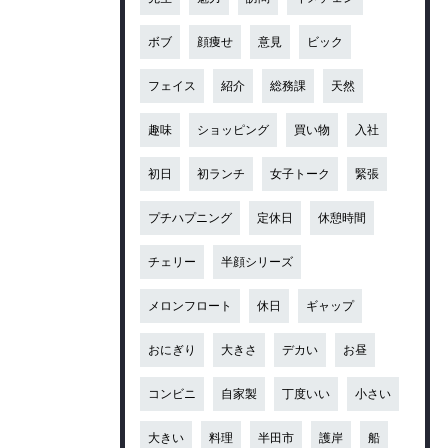
ボブ
顔痩せ
意見
ビック
フェイス
紹介
総務課
天然
趣味
ショッピング
買い物
入社
初日
初ランチ
女子トーク
緊張
プチハプニング
定休日
休憩時間
チェリー
半顔シリーズ
メロンフロート
休日
ギャップ
おにぎり
大きさ
デカい
お昼
コンビニ
自家製
丁度いい
小さい
大きい
料理
半田市
護岸
船