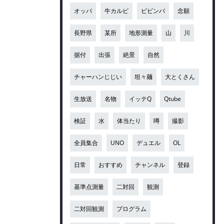
オッパ
牛カルビ
ビビンバ
念願
長野県
某所
地形測量
山
川
据付
出張
絶景
自然
チャーハンじじい
坦々麺
大とくさん
生放送
名物
イッテQ
Qtube
検証
水
体当たり
噂
撮影
全員集合
UNO
デュエル
OL
日常
おすすめ
チャンネル
登録
基準点測量
二対回
観測
二対回観測
プログラム