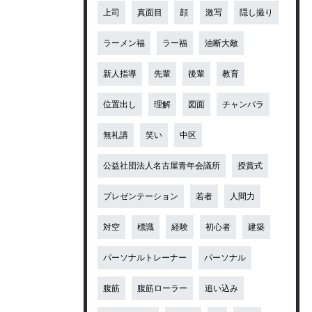
上司
真面目
顔
激写
隠し撮り
ラーメン福
ラー福
油断大敵
新人指導
先輩
後輩
教育
位置出し
理解
図面
チャンバラ
無礼講
笑い
中区
公益社団法人名古屋青年会議所
授賞式
プレゼンテーション
若者
人間力
対空
標識
経験
初心者
建築
パーソナルトレーナー
パーソナル
腹筋
腹筋ローラー
追い込み