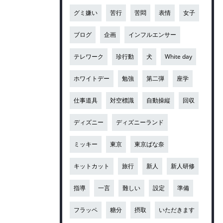
グミ嫌い
苦行
苦悶
表情
女子
ブログ
企画
インフルエンサー
テレワーク
珍行動
犬
White day
ホワイトデー
勉強
第二弾
座学
仕事道具
対空標識
自動操縦
回収
ディズニー
ディズニーランド
ミッキー
東京
東京ばな奈
キットカット
旅行
新人
新人研修
指導
一言
難しい
設定
準備
フラッペ
糖分
摂取
いただきます