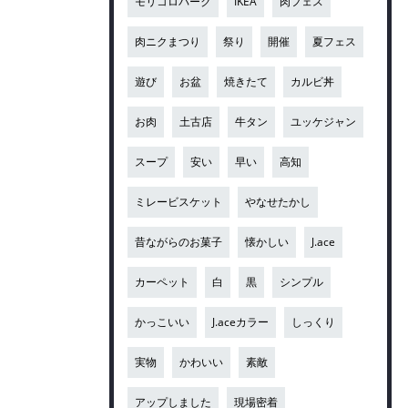
モリコロパーク
IKEA
肉フェス
肉ニクまつり
祭り
開催
夏フェス
遊び
お盆
焼きたて
カルビ丼
お肉
土古店
牛タン
ユッケジャン
スープ
安い
早い
高知
ミレービスケット
やなせたかし
昔ながらのお菓子
懐かしい
J.ace
カーペット
白
黒
シンプル
かっこいい
J.aceカラー
しっくり
実物
かわいい
素敵
アップしました
現場密着