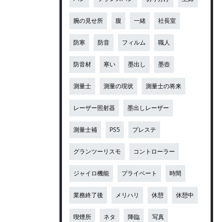
腕の見せ所
腹
一緒
社長室
防寒
防音
フィルム
職人
防音材
寒い
墨出し
墨壺
測量士
測量の現状
測量士の将来
レーザー照射器
墨出しレーザー
測量士補
PS5
プレステ
グランツーリスモ
コントローラー
ジャイロ機能
プライベート
時間
業務終了後
メリハリ
休憩
休憩中
喫煙所
ネタ
降臨
写真