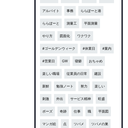
アルバイト
事務
ららぽーと港
ららぽーと
測量工
平面測量
やり方
図面化
ワクワク
#ゴールデンウィーク
#休業日
#案内
#営業日
GW
寝癖
おちゃめ
楽しい職場
従業員の日常
建設
新鮮
勉強ノート
努力
楽しい
刺激
外出
サービス精神
旺盛
ポーズ
奇跡
仕事
職
平面図
マンガ絵
点
ツバメ
ツバメの巣