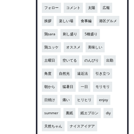
フォロー
コメント
太陽
広報
挨拶
楽しい場
食事編
港区グルメ
鶏sara
刺し盛り
5種盛り
鶏ユッケ
オススメ
美味しい
土曜日
空いてる
のんびり
出勤
角度
自然光
遠近法
引き立つ
朝から
猛暑日
一日
モリモリ
日焼け
痛い
ヒリヒリ
enjoy
summer
裏紙
紙エプロン
diy
天然ちゃん
ナイスアイデア