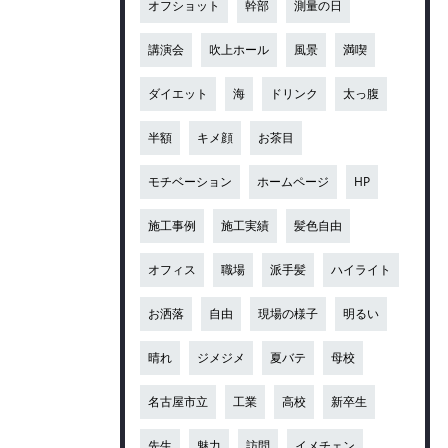
オフショット
幹部
測量の日
講演会
吹上ホール
風景
満喫
ダイエット
海
ドリンク
太っ腹
半額
キメ顔
お茶目
モチベーション
ホームページ
HP
施工事例
施工実績
髪色自由
オフィス
職場
派手髪
ハイライト
お洒落
自由
現場の様子
明るい
晴れ
ジメジメ
夏バテ
母校
名古屋市立
工業
高校
新卒生
先生
魅力
訪問
イメチェン