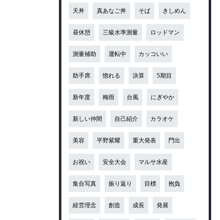
天丼
真あなご丼
そば
きしめん
昼休憩
三級水準測量
ロッドマン
測量補助
運転中
カッコいい
助手席
惚れる
決算
5期目
新年度
梅雨
台風
にぎやか
新しい仲間
自己紹介
カラオケ
美容
平野紫耀
重大発表
門出
お祝い
安全大会
マルサ水産
集合写真
振り返り
目標
抱負
経営理念
創造
成長
発展