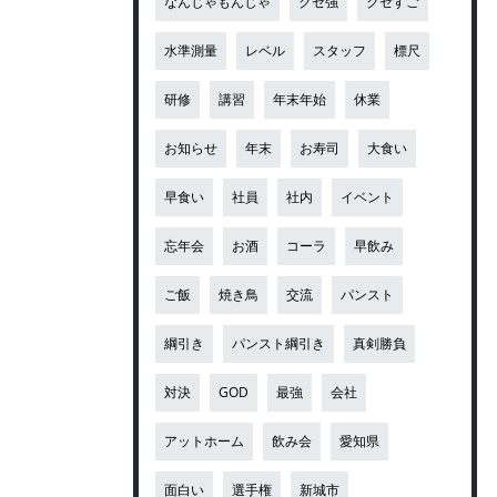
なんじゃもんじゃ
クセ強
クセすご
水準測量
レベル
スタッフ
標尺
研修
講習
年末年始
休業
お知らせ
年末
お寿司
大食い
早食い
社員
社内
イベント
忘年会
お酒
コーラ
早飲み
ご飯
焼き鳥
交流
パンスト
綱引き
パンスト綱引き
真剣勝負
対決
GOD
最強
会社
アットホーム
飲み会
愛知県
面白い
選手権
新城市