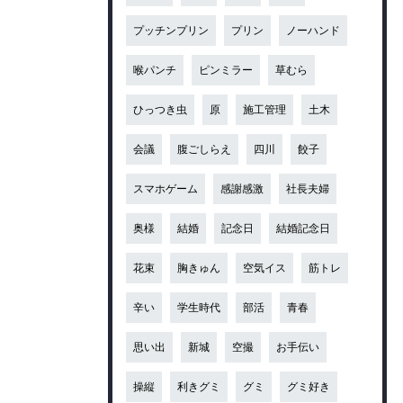
プッチンプリン
プリン
ノーハンド
喉パンチ
ピンミラー
草むら
ひっつき虫
原
施工管理
土木
会議
腹ごしらえ
四川
餃子
スマホゲーム
感謝感激
社長夫婦
奥様
結婚
記念日
結婚記念日
花束
胸きゅん
空気イス
筋トレ
辛い
学生時代
部活
青春
思い出
新城
空撮
お手伝い
操縦
利きグミ
グミ
グミ好き