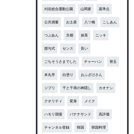
刈谷総合運動公園
山岡家
基準点
公共測量
お土産
八ツ橋
こしあん
つぶあん
京都
抹茶
ニッキ
授与式
センス
良い
ごちそうさまでした
チャーハン
替玉
本丸亭
白塗り
おふざけさん
ジブリ
千と千尋の神隠し
カオナシ
クオリティ
変身
メイク
ハモリ我慢
バナナサンド
高評価
チャンネル登録
韓国
韓国料理