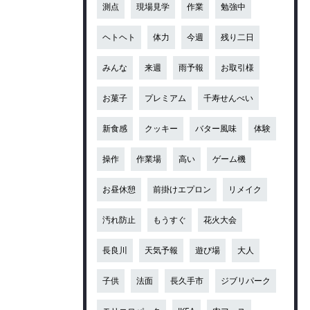
測点
現場見学
作業
勉強中
ヘトヘト
体力
今週
残り二日
みんな
来週
雨予報
お取引様
お菓子
プレミアム
千寿せんべい
新食感
クッキー
バター風味
体験
操作
作業場
高い
ゲーム機
お昼休憩
前掛けエプロン
リメイク
汚れ防止
もうすぐ
花火大会
長良川
天気予報
遊び場
大人
子供
法面
長久手市
ジブリパーク