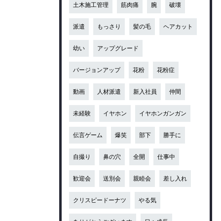
土木施工管理
筋肉痛
腕
破壊
派遣
もっさり
髪の毛
ヘアカット
幼い
アップグレード
バージョンアップ
花粉
花粉症
動画
人材派遣
新入社員
仲間
未経験
イヤホン
イヤホンガンガン
伝言ゲーム
爆笑
部下
勝手に
自撮り
鼻の穴
全開
仕事中
歓迎会
送別会
親睦会
差し入れ
クリスピードーナツ
やる気