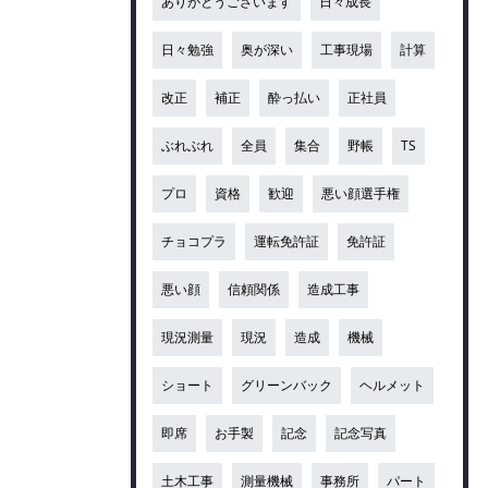
ありがとうございます
日々成長
日々勉強
奥が深い
工事現場
計算
改正
補正
酔っ払い
正社員
ぶれぶれ
全員
集合
野帳
TS
プロ
資格
歓迎
悪い顔選手権
チョコプラ
運転免許証
免許証
悪い顔
信頼関係
造成工事
現況測量
現況
造成
機械
ショート
グリーンバック
ヘルメット
即席
お手製
記念
記念写真
土木工事
測量機械
事務所
パート