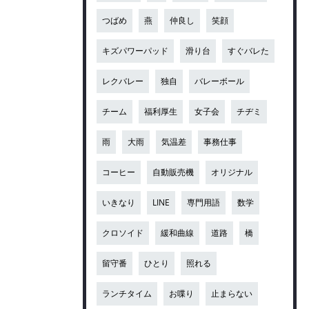
つばめ
燕
仲良し
笑顔
キズパワーパッド
滑り台
すぐバレた
レクバレー
独自
バレーボール
チーム
福利厚生
女子会
チヂミ
雨
大雨
気温差
事務仕事
コーヒー
自動販売機
オリジナル
いきなり
LINE
専門用語
数学
クロソイド
緩和曲線
道路
橋
留守番
ひとり
照れる
ランチタイム
お喋り
止まらない