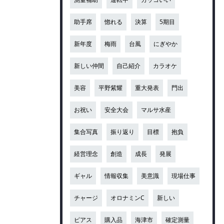
助手席
惚れる
決算
5期目
新年度
梅雨
台風
にぎやか
新しい仲間
自己紹介
カラオケ
美容
平野紫耀
重大発表
門出
お祝い
安全大会
マルサ水産
集合写真
振り返り
目標
抱負
経営理念
創造
成長
発展
ギャル
情報収集
美意識
現場仕事
チャージ
オロナミンC
新しい
ピアス
購入品
海津市
確定測量