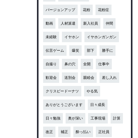
バージョンアップ
花粉
花粉症
動画
人材派遣
新入社員
仲間
未経験
イヤホン
イヤホンガンガン
伝言ゲーム
爆笑
部下
勝手に
自撮り
鼻の穴
全開
仕事中
歓迎会
送別会
親睦会
差し入れ
クリスピードーナツ
やる気
ありがとうございます
日々成長
日々勉強
奥が深い
工事現場
計算
改正
補正
酔っ払い
正社員