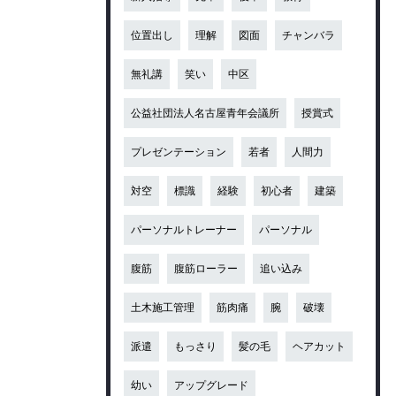
位置出し
理解
図面
チャンバラ
無礼講
笑い
中区
公益社団法人名古屋青年会議所
授賞式
プレゼンテーション
若者
人間力
対空
標識
経験
初心者
建築
パーソナルトレーナー
パーソナル
腹筋
腹筋ローラー
追い込み
土木施工管理
筋肉痛
腕
破壊
派遣
もっさり
髪の毛
ヘアカット
幼い
アップグレード