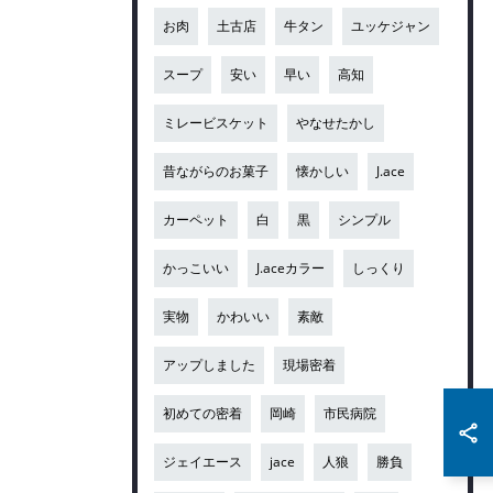
お肉
土古店
牛タン
ユッケジャン
スープ
安い
早い
高知
ミレービスケット
やなせたかし
昔ながらのお菓子
懐かしい
J.ace
カーペット
白
黒
シンプル
かっこいい
J.aceカラー
しっくり
実物
かわいい
素敵
アップしました
現場密着
初めての密着
岡崎
市民病院
ジェイエース
jace
人狼
勝負