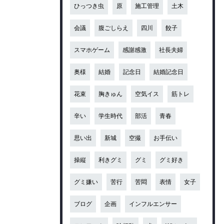
ひっつき虫
原
施工管理
土木
会議
腹ごしらえ
四川
餃子
スマホゲーム
感謝感激
社長夫婦
奥様
結婚
記念日
結婚記念日
花束
胸きゅん
空気イス
筋トレ
辛い
学生時代
部活
青春
思い出
新城
空撮
お手伝い
操縦
利きグミ
グミ
グミ好き
グミ嫌い
苦行
苦悶
表情
女子
ブログ
企画
インフルエンサー