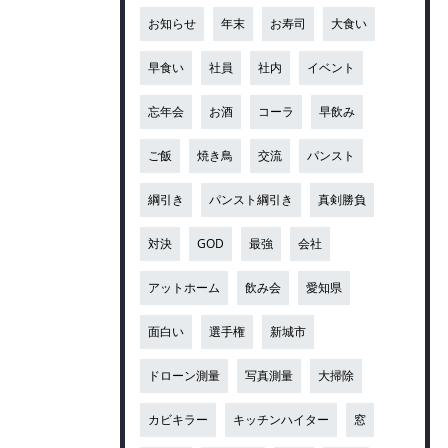
お知らせ
年末
お寿司
大食い
早食い
社員
社内
イベント
忘年会
お酒
コーラ
早飲み
ご飯
焼き鳥
交流
パンスト
綱引き
パンスト綱引き
真剣勝負
対決
GOD
最強
会社
アットホーム
飲み会
愛知県
面白い
選手権
新城市
ドローン測量
写真測量
大掃除
カビキラー
キッチンハイター
窓