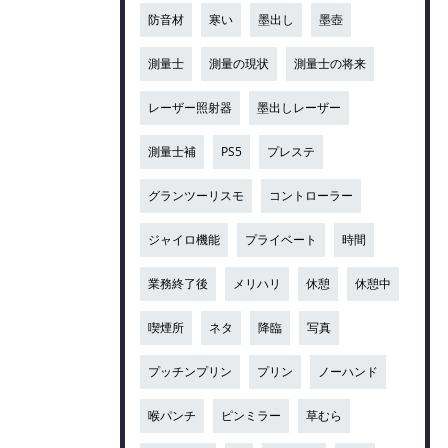
防音材
寒い
墨出し
墨壺
測量士
測量の現状
測量士の将来
レーザー照射器
墨出しレーザー
測量士補
PS5
プレステ
グランツーリスモ
コントローラー
ジャイロ機能
プライベート
時間
業務終了後
メリハリ
休憩
休憩中
喫煙所
ネタ
降臨
写真
プッチンプリン
プリン
ノーハンド
喉パンチ
ピンミラー
草むら