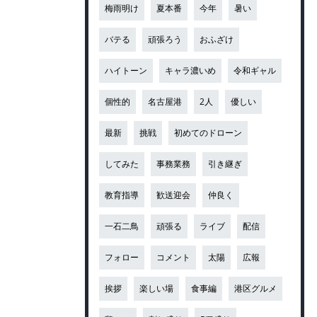
梅雨明け
夏本番
今年
暑い
バテる
頑張ろう
おふざけ
ハイトーン
キャラ濃いめ
令和ギャル
個性的
名古屋港
2人
優しい
最新
挑戦
初めてのドローン
してみた
事務業務
引き継ぎ
教育指導
歓送迎会
仲良く
一石二鳥
頑張る
ライブ
配信
フォロー
コメント
太陽
広報
挨拶
楽しい場
食事編
港区グルメ