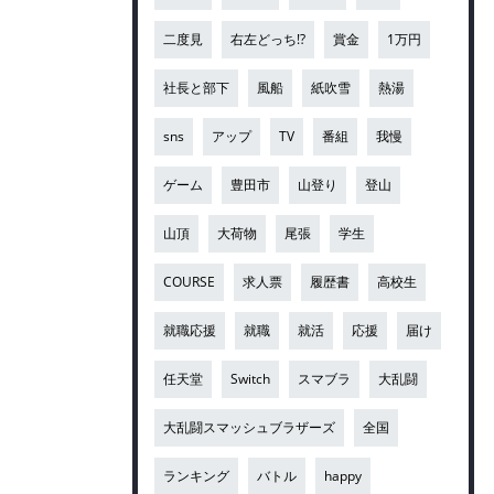
二度見
右左どっち!?
賞金
1万円
社長と部下
風船
紙吹雪
熱湯
sns
アップ
TV
番組
我慢
ゲーム
豊田市
山登り
登山
山頂
大荷物
尾張
学生
COURSE
求人票
履歴書
高校生
就職応援
就職
就活
応援
届け
任天堂
Switch
スマブラ
大乱闘
大乱闘スマッシュブラザーズ
全国
ランキング
バトル
happy