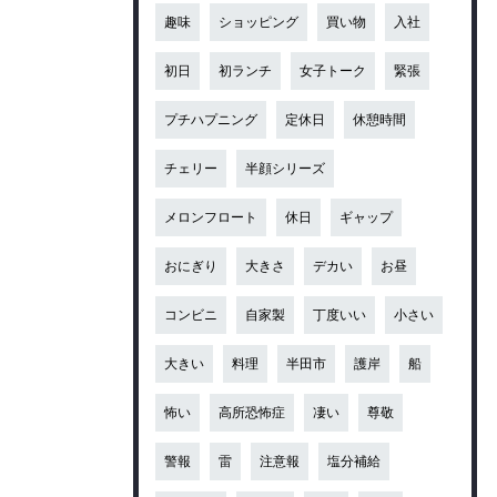
趣味
ショッピング
買い物
入社
初日
初ランチ
女子トーク
緊張
プチハプニング
定休日
休憩時間
チェリー
半顔シリーズ
メロンフロート
休日
ギャップ
おにぎり
大きさ
デカい
お昼
コンビニ
自家製
丁度いい
小さい
大きい
料理
半田市
護岸
船
怖い
高所恐怖症
凄い
尊敬
警報
雷
注意報
塩分補給