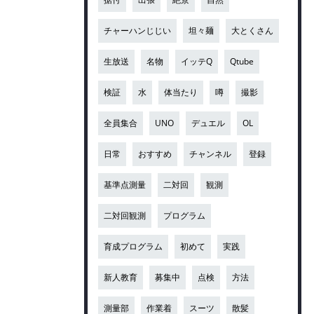
チャーハンじじい
坦々麺
大とくさん
生放送
名物
イッテQ
Qtube
検証
水
体当たり
噂
撮影
全員集合
UNO
デュエル
OL
日常
おすすめ
チャンネル
登録
基準点測量
二対回
観測
二対回観測
プログラム
育成プログラム
初めて
実践
新人教育
募集中
点検
方法
測量部
作業着
スーツ
散髪