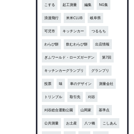
こする
起工測量
編集
NG集
浪漫飛行
米米CLUB
岐阜県
可児市
キッチンカー
つるもち
わらび餅
飲むわらび餅
出店情報
ぎふワールド・ローズガーデン
第7回
キッチンカーグランプリ
グランプリ
投票
味
車のデザイン
測量会社
トリンブル
取引先
刈谷
刈谷総合運動公園
山岡家
基準点
公共測量
お土産
八ツ橋
こしあん