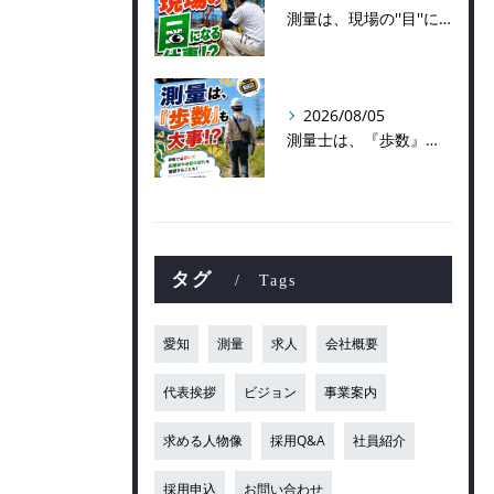
測量は、現場の''目''になる仕事！？
2026/08/05
測量士は、『歩数』も大事！？
タグ
Tags
愛知
測量
求人
会社概要
代表挨拶
ビジョン
事業案内
求める人物像
採用Q&A
社員紹介
採用申込
お問い合わせ