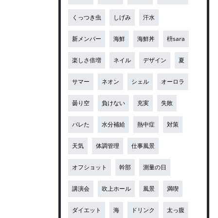
くっつき虫
しげみ
汗水
新メンバー
海鮮
海鮮丼
枡sara
楽しさ倍増
ネイル
デザイン
夏
サマー
ネオン
シェル
オーロラ
曇り空
負けない
充実
失敗
バレた
水分補給
熱中症
対策
天気
体調管理
仕事風景
オフショット
幹部
測量の日
講演会
吹上ホール
風景
満喫
ダイエット
海
ドリンク
太っ腹