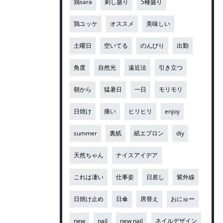
鶏sara
刺し盛り
5種盛り
鶏ユッケ
オススメ
美味しい
土曜日
空いてる
のんびり
出勤
角度
自然光
遠近法
引き立つ
朝から
猛暑日
一日
モリモリ
日焼け
痛い
ヒリヒリ
enjoy
summer
裏紙
紙エプロン
diy
天然ちゃん
ナイスアイデア
これは凄い
仕事姿
日差し
紫外線
日焼け止め
日傘
席替え
おにゅー
new
nail
new nail
ネイルデザイン