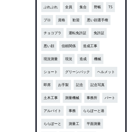
ぶれぶれ
全員
集合
野帳
TS
プロ
資格
歓迎
悪い顔選手権
チョコプラ
運転免許証
免許証
悪い顔
信頼関係
造成工事
現況測量
現況
造成
機械
ショート
グリーンバック
ヘルメット
即席
お手製
記念
記念写真
土木工事
測量機械
事務所
パート
アルバイト
事務
ららぽーと港
ららぽーと
測量工
平面測量