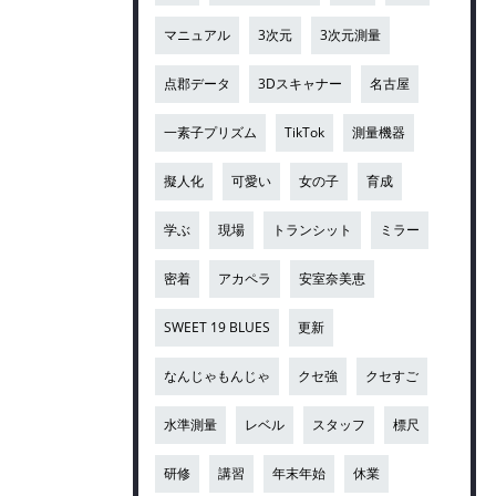
マニュアル
3次元
3次元測量
点郡データ
3Dスキャナー
名古屋
一素子プリズム
TikTok
測量機器
擬人化
可愛い
女の子
育成
学ぶ
現場
トランシット
ミラー
密着
アカペラ
安室奈美恵
SWEET 19 BLUES
更新
なんじゃもんじゃ
クセ強
クセすご
水準測量
レベル
スタッフ
標尺
研修
講習
年末年始
休業