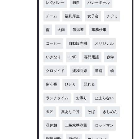
レクバレー
独自
バレーボール
チーム
福利厚生
女子会
チヂミ
雨
大雨
気温差
事務仕事
コーヒー
自動販売機
オリジナル
いきなり
LINE
専門用語
数学
クロソイド
緩和曲線
道路
橋
留守番
ひとり
照れる
ランチタイム
お喋り
止まらない
天丼
真あなご丼
そば
きしめん
昼休憩
三級水準測量
ロッドマン
測量補助
運転中
カッコいい