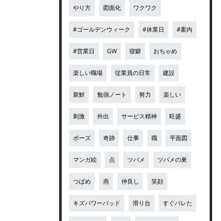
やり方
図面化
ワクワク
#ゴールデンウィーク
#休業日
#案内
#営業日
GW
寝癖
おちゃめ
楽しい職場
従業員の日常
建設
新鮮
勉強ノート
努力
楽しい
刺激
外出
サービス精神
旺盛
ポーズ
奇跡
仕事
職
平面図
マンガ絵
点
ツバメ
ツバメの巣
つばめ
燕
仲良し
笑顔
キズパワーパッド
滑り台
すぐバレた