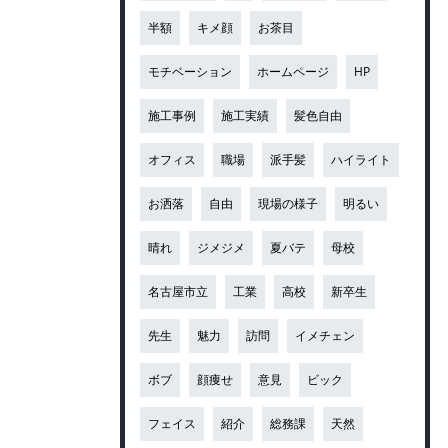
半額
キメ顔
お茶目
モチベーション
ホームページ
HP
施工事例
施工実績
髪色自由
オフィス
職場
派手髪
ハイライト
お洒落
自由
現場の様子
明るい
晴れ
ジメジメ
夏バテ
母校
名古屋市立
工業
高校
新卒生
先生
魅力
訪問
イメチェン
ボブ
顔痩せ
意見
ビック
フェイス
紹介
総務課
天然