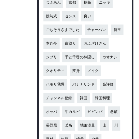
つぶあん
京都
抹茶
ニッキ
授与式
センス
良い
ごちそうさまでした
チャーハン
替玉
本丸亭
白塗り
おふざけさん
ジブリ
千と千尋の神隠し
カオナシ
クオリティ
変身
メイク
ハモリ我慢
バナナサンド
高評価
チャンネル登録
韓国
韓国料理
オッパ
牛カルビ
ビビンバ
念願
長野県
某所
地形測量
山
川
据付
出張
絶景
自然