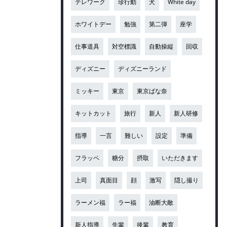
テレワーク
珍行動
犬
White day
ホワイトデー
勉強
第二弾
座学
仕事道具
対空標識
自動操縦
回収
ディズニー
ディズニーランド
ミッキー
東京
東京ばな奈
キットカット
旅行
新人
新人研修
指導
一言
難しい
設定
準備
フラッペ
糖分
摂取
いただきます
上司
真面目
顔
激写
隠し撮り
ラーメン福
ラー福
油断大敵
新人指導
先輩
後輩
教育