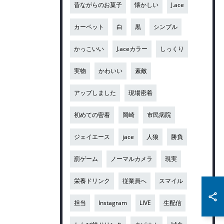
昔ながらのお菓子
懐かしい
J.ace
カーペット
白
黒
シンプル
かっこいい
J.aceカラー
しっくり
実物
かわいい
素敵
アップしました
現場密着
初めての密着
岡崎
市民病院
ジェイエース
jace
人狼
勝負
罰ゲーム
ノーマルカメラ
現実
栄養ドリンク
従業員へ
スマイル
担当
Instagram
LIVE
生配信