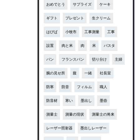
おめでとう
サプライズ
ケーキ
ギフト
プレゼント
生クリーム
はぴば
小牧市
工事測量
工事
設置
肉と米
肉
米
パスタ
パン
フランスパン
切り分け
主婦
腕の見せ所
腹
一緒
社長室
防寒
防音
フィルム
職人
防音材
寒い
墨出し
墨壺
測量士
測量の現状
測量士の将来
レーザー照射器
墨出しレーザー