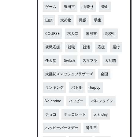
ゲーム
豊田市
山登り
登山
山頂
大荷物
尾張
学生
COURSE
求人票
履歴書
高校生
就職応援
就職
就活
応援
届け
任天堂
Switch
スマブラ
大乱闘
大乱闘スマッシュブラザーズ
全国
ランキング
バトル
happy
Valentine
ハッピー
バレンタイン
チョコ
チョコレート
birthday
ハッピーバースデー
誕生日