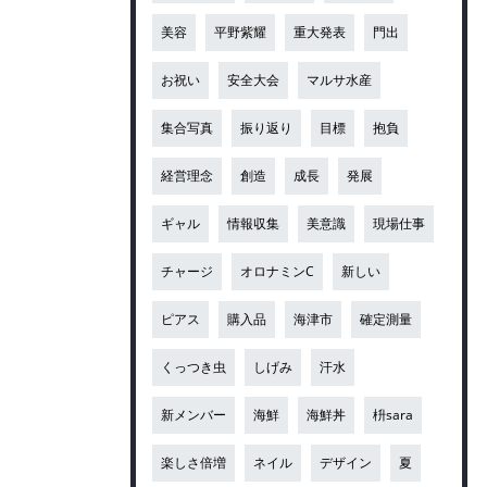
美容
平野紫耀
重大発表
門出
お祝い
安全大会
マルサ水産
集合写真
振り返り
目標
抱負
経営理念
創造
成長
発展
ギャル
情報収集
美意識
現場仕事
チャージ
オロナミンC
新しい
ピアス
購入品
海津市
確定測量
くっつき虫
しげみ
汗水
新メンバー
海鮮
海鮮丼
枡sara
楽しさ倍増
ネイル
デザイン
夏