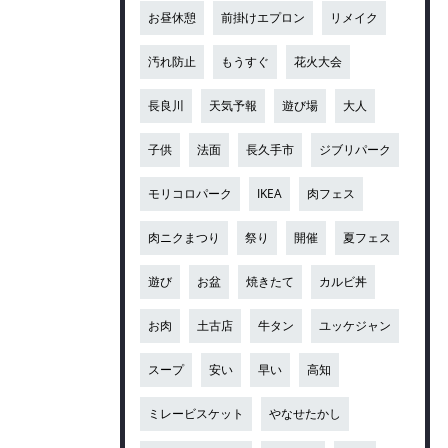
お昼休憩
前掛けエプロン
リメイク
汚れ防止
もうすぐ
花火大会
長良川
天気予報
遊び場
大人
子供
法面
長久手市
ジブリパーク
モリコロパーク
IKEA
肉フェス
肉ニクまつり
祭り
開催
夏フェス
遊び
お盆
焼きたて
カルビ丼
お肉
土古店
牛タン
ユッケジャン
スープ
安い
早い
高知
ミレービスケット
やなせたかし