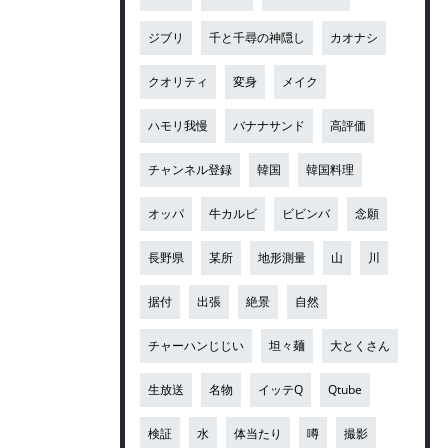
ジブリ
千と千尋の神隠し
カオナシ
クオリティ
変身
メイク
ハモリ我慢
バナナサンド
高評価
チャンネル登録
韓国
韓国料理
オッパ
牛カルビ
ビビンバ
念願
長野県
某所
地形測量
山
川
据付
出張
絶景
自然
チャーハンじじい
坦々麺
大とくさん
生放送
名物
イッテQ
Qtube
検証
水
体当たり
噂
撮影