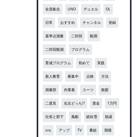
全員集合
UNO
デュエル
OL
日常
おすすめ
チャンネル
登録
基準点測量
二対回
観測
二対回観測
プログラム
育成プログラム
初めて
実践
新人教育
募集中
点検
方法
測量部
作業着
スーツ
散髪
二度見
右左どっち!?
賞金
1万円
社長と部下
風船
紙吹雪
熱湯
sns
アップ
TV
番組
我慢