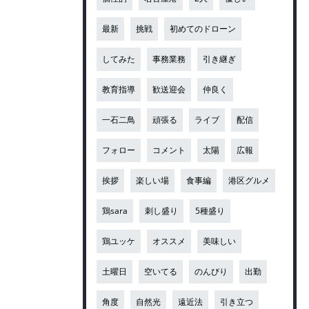
最新
挑戦
初めてのドローン
してみた
事務業務
引き継ぎ
教育指導
歓送迎会
仲良く
一石二鳥
頑張る
ライブ
配信
フォロー
コメント
太陽
広報
挨拶
楽しい場
食事編
港区グルメ
鶏sara
刺し盛り
5種盛り
鶏ユッケ
オススメ
美味しい
土曜日
空いてる
のんびり
出勤
角度
自然光
遠近法
引き立つ