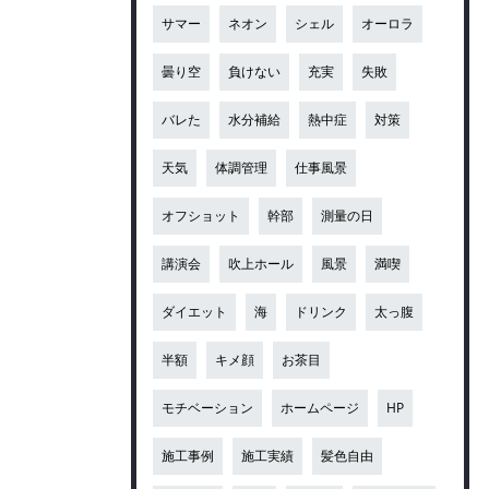
サマー
ネオン
シェル
オーロラ
曇り空
負けない
充実
失敗
バレた
水分補給
熱中症
対策
天気
体調管理
仕事風景
オフショット
幹部
測量の日
講演会
吹上ホール
風景
満喫
ダイエット
海
ドリンク
太っ腹
半額
キメ顔
お茶目
モチベーション
ホームページ
HP
施工事例
施工実績
髪色自由