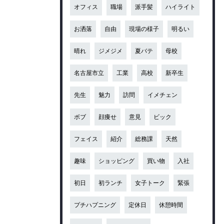
オフィス
職場
派手髪
ハイライト
お洒落
自由
現場の様子
明るい
晴れ
ジメジメ
夏バテ
母校
名古屋市立
工業
高校
新卒生
先生
魅力
訪問
イメチェン
ボブ
顔痩せ
意見
ビック
フェイス
紹介
総務課
天然
趣味
ショッピング
買い物
入社
初日
初ランチ
女子トーク
緊張
プチハプニング
定休日
休憩時間