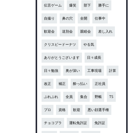
伝言ゲーム
爆笑
部下
勝手に
自撮り
鼻の穴
全開
仕事中
歓迎会
送別会
親睦会
差し入れ
クリスピードーナツ
やる気
ありがとうございます
日々成長
日々勉強
奥が深い
工事現場
計算
改正
補正
酔っ払い
正社員
ぶれぶれ
全員
集合
野帳
TS
プロ
資格
歓迎
悪い顔選手権
チョコプラ
運転免許証
免許証