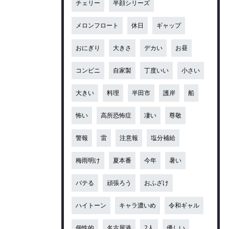
チェリー
半顔シリーズ
メロンフロート
休日
ギャップ
おにぎり
大きさ
デカい
お昼
コンビニ
自家製
丁度いい
小さい
大きい
料理
半田市
護岸
船
怖い
高所恐怖症
凄い
尊敬
警報
雷
注意報
塩分補給
梅雨明け
夏本番
今年
暑い
バテる
頑張ろう
おふざけ
ハイトーン
キャラ濃いめ
令和ギャル
個性的
名古屋港
2人
優しい