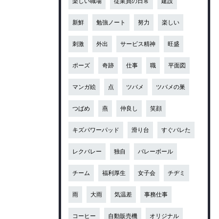
楽しい職場
従業員の日常
建設
新鮮
勉強ノート
努力
楽しい
刺激
外出
サービス精神
旺盛
ポーズ
奇跡
仕事
職
平面図
マンガ絵
点
ツバメ
ツバメの巣
つばめ
燕
仲良し
笑顔
キズパワーパッド
滑り台
すぐバレた
レクバレー
独自
バレーボール
チーム
福利厚生
女子会
チヂミ
雨
大雨
気温差
事務仕事
コーヒー
自動販売機
オリジナル