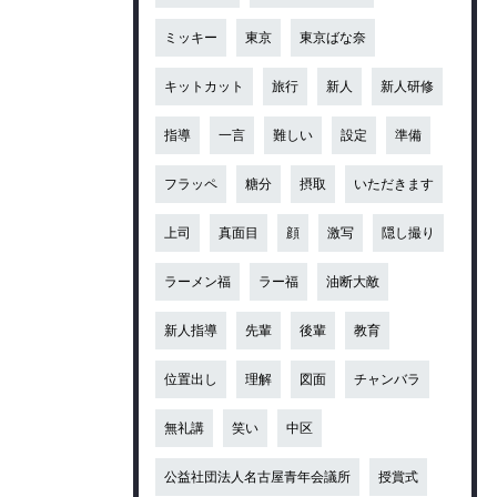
ミッキー
東京
東京ばな奈
キットカット
旅行
新人
新人研修
指導
一言
難しい
設定
準備
フラッペ
糖分
摂取
いただきます
上司
真面目
顔
激写
隠し撮り
ラーメン福
ラー福
油断大敵
新人指導
先輩
後輩
教育
位置出し
理解
図面
チャンバラ
無礼講
笑い
中区
公益社団法人名古屋青年会議所
授賞式