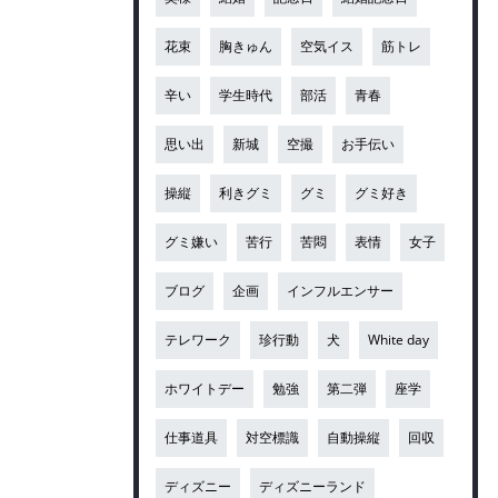
花束
胸きゅん
空気イス
筋トレ
辛い
学生時代
部活
青春
思い出
新城
空撮
お手伝い
操縦
利きグミ
グミ
グミ好き
グミ嫌い
苦行
苦悶
表情
女子
ブログ
企画
インフルエンサー
テレワーク
珍行動
犬
White day
ホワイトデー
勉強
第二弾
座学
仕事道具
対空標識
自動操縦
回収
ディズニー
ディズニーランド