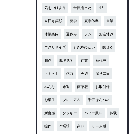
気をつけよう
全員揃った
4人
今日も笑顔
夏季
夏季休業
営業
休業案内
夏休み
ジム
お盆休み
エクササイズ
引き締めたい
痩せる
測点
現場見学
作業
勉強中
ヘトヘト
体力
今週
残り二日
みんな
来週
雨予報
お取引様
お菓子
プレミアム
千寿せんべい
新食感
クッキー
バター風味
体験
操作
作業場
高い
ゲーム機