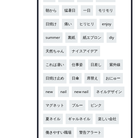
朝から
猛暑日
一日
モリモリ
日焼け
痛い
ヒリヒリ
enjoy
summer
裏紙
紙エプロン
diy
天然ちゃん
ナイスアイデア
これは凄い
仕事姿
日差し
紫外線
日焼け止め
日傘
席替え
おにゅー
new
nail
new nail
ネイルデザイン
マグネット
ブルー
ピンク
夏ネイル
ギャルネイル
楽しい会社
働きやすい職場
警告アラート