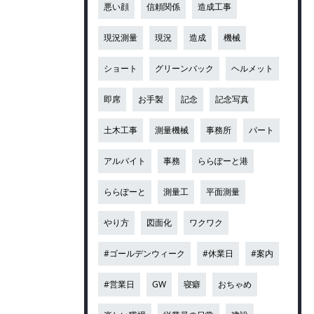
悪い顔
信頼関係
造成工事
現況測量
現況
造成
機械
ショート
グリーンバック
ヘルメット
即席
お手製
記念
記念写真
土木工事
測量機械
事務所
パート
アルバイト
事務
ららぽーと港
ららぽーと
測量工
平面測量
やり方
図面化
ワクワク
#ゴールデンウィーク
#休業日
#案内
#営業日
GW
寝癖
おちゃめ