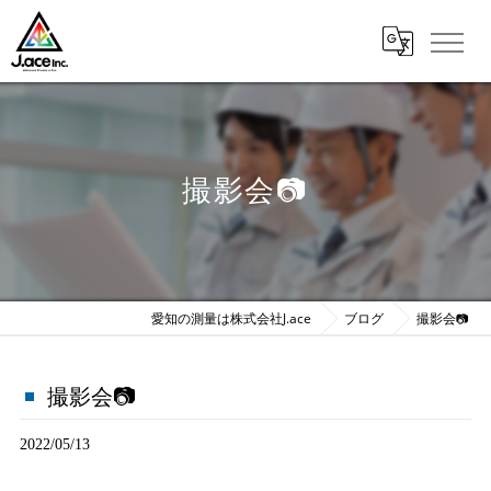
撮影会📷
愛知の測量は株式会社J.ace
ブログ
撮影会📷
撮影会📷
2022/05/13