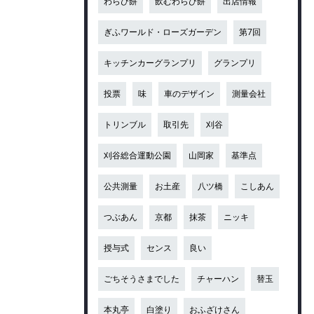
わらび餅
飲むわらび餅
出店情報
ぎふワールド・ローズガーデン
第7回
キッチンカーグランプリ
グランプリ
投票
味
車のデザイン
測量会社
トリンブル
取引先
刈谷
刈谷総合運動公園
山岡家
基準点
公共測量
お土産
八ツ橋
こしあん
つぶあん
京都
抹茶
ニッキ
授与式
センス
良い
ごちそうさまでした
チャーハン
替玉
本丸亭
白塗り
おふざけさん