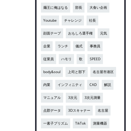
麺王に俺はなる
部長
大食い企画
Youtube
チャレンジ
社長
顔面テープ
おもしろ選手権
元気
企業
ランチ
儀式
事務員
従業員
ハモリ
歌
SPEED
body&soul
上司と部下
名古屋市港区
内業
インフィニティ
CAD
解説
マニュアル
3次元
3次元測量
点郡データ
3Dスキャナー
名古屋
一素子プリズム
TikTok
測量機器