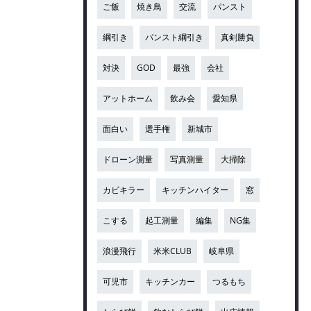
ご飯
焼き鳥
交流
パンスト
綱引き
パンスト綱引き
真剣勝負
対決
GOD
最強
会社
アットホーム
飲み会
愛知県
面白い
選手権
新城市
ドローン測量
写真測量
大掃除
カビキラー
キッチンハイター
窓
こする
起工測量
編集
NG集
浪漫飛行
米米CLUB
岐阜県
可児市
キッチンカー
つるもち