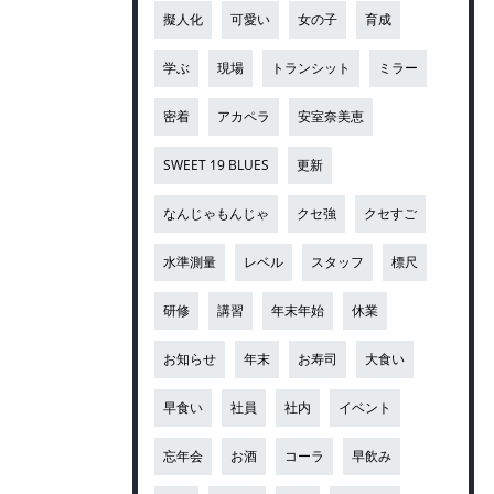
擬人化
可愛い
女の子
育成
学ぶ
現場
トランシット
ミラー
密着
アカペラ
安室奈美恵
SWEET 19 BLUES
更新
なんじゃもんじゃ
クセ強
クセすご
水準測量
レベル
スタッフ
標尺
研修
講習
年末年始
休業
お知らせ
年末
お寿司
大食い
早食い
社員
社内
イベント
忘年会
お酒
コーラ
早飲み