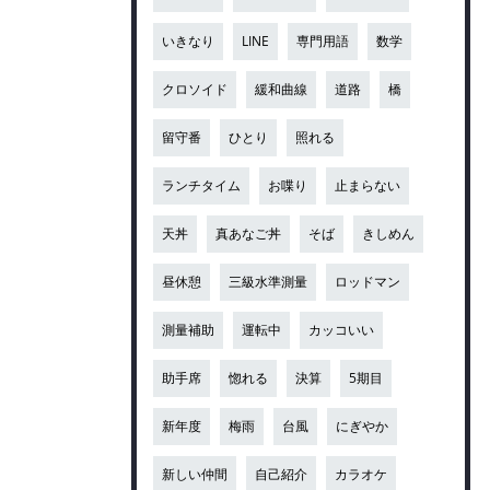
いきなり
LINE
専門用語
数学
クロソイド
緩和曲線
道路
橋
留守番
ひとり
照れる
ランチタイム
お喋り
止まらない
天丼
真あなご丼
そば
きしめん
昼休憩
三級水準測量
ロッドマン
測量補助
運転中
カッコいい
助手席
惚れる
決算
5期目
新年度
梅雨
台風
にぎやか
新しい仲間
自己紹介
カラオケ