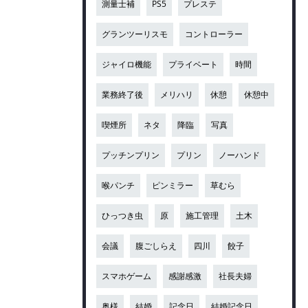
測量士補
PS5
プレステ
グランツーリスモ
コントローラー
ジャイロ機能
プライベート
時間
業務終了後
メリハリ
休憩
休憩中
喫煙所
ネタ
降臨
写真
プッチンプリン
プリン
ノーハンド
喉パンチ
ピンミラー
草むら
ひっつき虫
原
施工管理
土木
会議
腹ごしらえ
四川
餃子
スマホゲーム
感謝感激
社長夫婦
奥様
結婚
記念日
結婚記念日