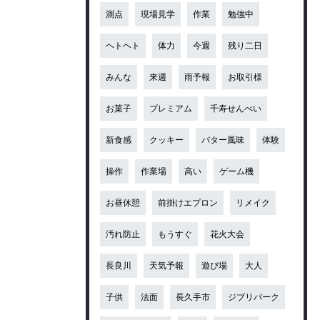
測点
現場見学
作業
勉強中
ヘトヘト
体力
今週
残り二日
みんな
来週
雨予報
お取引様
お菓子
プレミアム
千寿せんべい
新食感
クッキー
バター風味
体験
操作
作業場
高い
ゲーム機
お昼休憩
前掛けエプロン
リメイク
汚れ防止
もうすぐ
花火大会
長良川
天気予報
遊び場
大人
子供
法面
長久手市
ジブリパーク