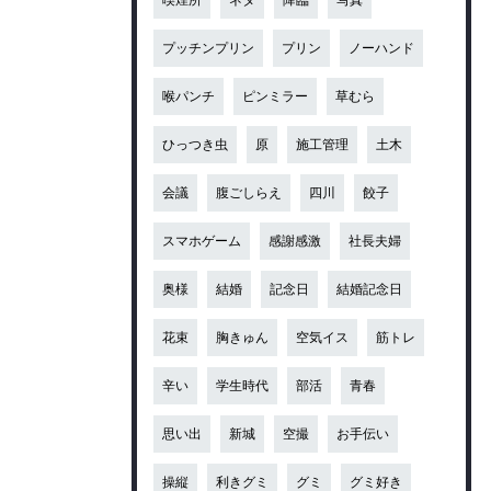
プッチンプリン
プリン
ノーハンド
喉パンチ
ピンミラー
草むら
ひっつき虫
原
施工管理
土木
会議
腹ごしらえ
四川
餃子
スマホゲーム
感謝感激
社長夫婦
奥様
結婚
記念日
結婚記念日
花束
胸きゅん
空気イス
筋トレ
辛い
学生時代
部活
青春
思い出
新城
空撮
お手伝い
操縦
利きグミ
グミ
グミ好き