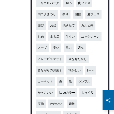
モリコロパーク
IKEA
肉フェス
肉ニクまつり
祭り
開催
夏フェス
遊び
お盆
焼きたて
カルビ丼
お肉
土古店
牛タン
ユッケジャン
スープ
安い
早い
高知
ミレービスケット
やなせたかし
昔ながらのお菓子
懐かしい
J.ace
カーペット
白
黒
シンプル
かっこいい
J.aceカラー
しっくり
実物
かわいい
素敵