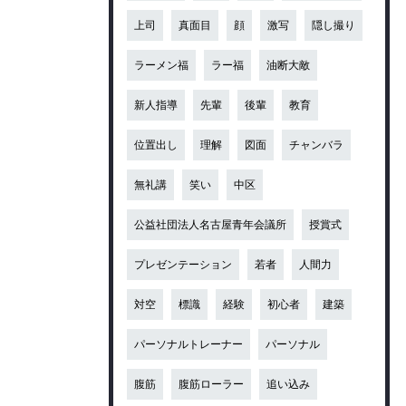
上司
真面目
顔
激写
隠し撮り
ラーメン福
ラー福
油断大敵
新人指導
先輩
後輩
教育
位置出し
理解
図面
チャンバラ
無礼講
笑い
中区
公益社団法人名古屋青年会議所
授賞式
プレゼンテーション
若者
人間力
対空
標識
経験
初心者
建築
パーソナルトレーナー
パーソナル
腹筋
腹筋ローラー
追い込み