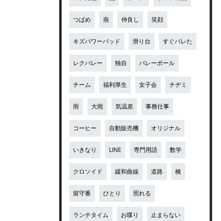
つばめ
燕
仲良し
笑顔
キズパワーパッド
滑り台
すぐバレた
レクバレー
独自
バレーボール
チーム
福利厚生
女子会
チヂミ
雨
大雨
気温差
事務仕事
コーヒー
自動販売機
オリジナル
いきなり
LINE
専門用語
数学
クロソイド
緩和曲線
道路
橋
留守番
ひとり
照れる
ランチタイム
お喋り
止まらない