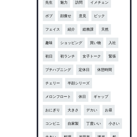
先生
魅力
訪問
イメチェン
ボブ
顔痩せ
意見
ビック
フェイス
紹介
総務課
天然
趣味
ショッピング
買い物
入社
初日
初ランチ
女子トーク
緊張
プチハプニング
定休日
休憩時間
チェリー
半顔シリーズ
メロンフロート
休日
ギャップ
おにぎり
大きさ
デカい
お昼
コンビニ
自家製
丁度いい
小さい
大きい
料理
半田市
護岸
船