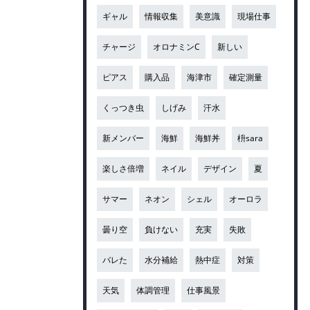
ギャル
情報収集
美意識
現場仕事
チャージ
オロナミンC
新しい
ピアス
購入品
海津市
確定測量
くっつき虫
しげみ
汗水
新メンバー
海鮮
海鮮丼
枡sara
楽しさ倍増
ネイル
デザイン
夏
サマー
ネオン
シェル
オーロラ
曇り空
負けない
充実
失敗
バレた
水分補給
熱中症
対策
天気
体調管理
仕事風景