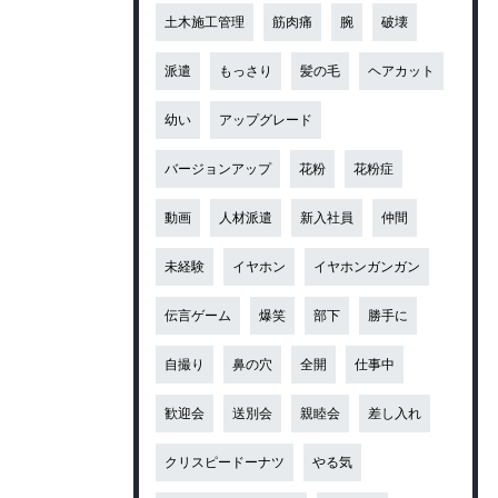
土木施工管理
筋肉痛
腕
破壊
派遣
もっさり
髪の毛
ヘアカット
幼い
アップグレード
バージョンアップ
花粉
花粉症
動画
人材派遣
新入社員
仲間
未経験
イヤホン
イヤホンガンガン
伝言ゲーム
爆笑
部下
勝手に
自撮り
鼻の穴
全開
仕事中
歓迎会
送別会
親睦会
差し入れ
クリスピードーナツ
やる気