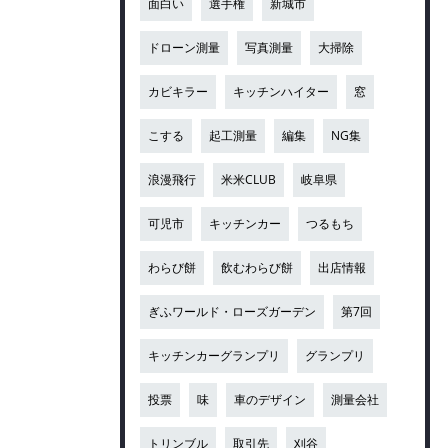
面白い
選手権
新城市
ドローン測量
写真測量
大掃除
カビキラー
キッチンハイター
窓
こする
起工測量
編集
NG集
浪漫飛行
米米CLUB
岐阜県
可児市
キッチンカー
つるもち
わらび餅
飲むわらび餅
出店情報
ぎふワールド・ローズガーデン
第7回
キッチンカーグランプリ
グランプリ
投票
味
車のデザイン
測量会社
トリンブル
取引先
刈谷