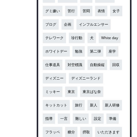
グミ嫌い
苦行
苦悶
表情
女子
ブログ
企画
インフルエンサー
テレワーク
珍行動
犬
White day
ホワイトデー
勉強
第二弾
座学
仕事道具
対空標識
自動操縦
回収
ディズニー
ディズニーランド
ミッキー
東京
東京ばな奈
キットカット
旅行
新人
新人研修
指導
一言
難しい
設定
準備
フラッペ
糖分
摂取
いただきます