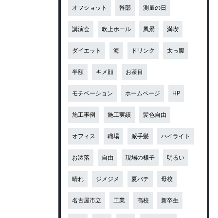
オフショット
幹部
測量の日
講演会
吹上ホール
風景
満喫
ダイエット
海
ドリンク
太っ腹
半額
キメ顔
お茶目
モチベーション
ホームページ
HP
施工事例
施工実績
髪色自由
オフィス
職場
派手髪
ハイライト
お洒落
自由
現場の様子
明るい
晴れ
ジメジメ
夏バテ
母校
名古屋市立
工業
高校
新卒生