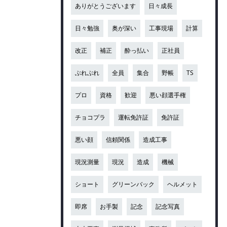
ありがとうございます
日々成長
日々勉強
奥が深い
工事現場
計算
改正
補正
酔っ払い
正社員
ぶれぶれ
全員
集合
野帳
TS
プロ
資格
歓迎
悪い顔選手権
チョコプラ
運転免許証
免許証
悪い顔
信頼関係
造成工事
現況測量
現況
造成
機械
ショート
グリーンバック
ヘルメット
即席
お手製
記念
記念写真