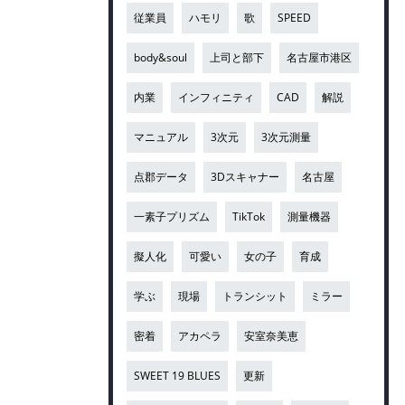
従業員
ハモリ
歌
SPEED
body&soul
上司と部下
名古屋市港区
内業
インフィニティ
CAD
解説
マニュアル
3次元
3次元測量
点郡データ
3Dスキャナー
名古屋
一素子プリズム
TikTok
測量機器
擬人化
可愛い
女の子
育成
学ぶ
現場
トランシット
ミラー
密着
アカペラ
安室奈美恵
SWEET 19 BLUES
更新