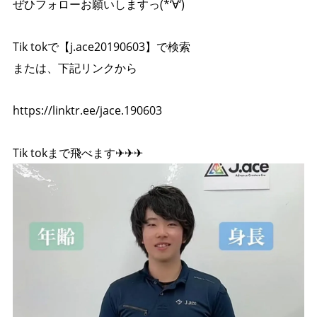
ぜひフォローお願いしますっ(*‘∀‘)
Tik tokで【j.ace20190603】で検索
または、下記リンクから
https://linktr.ee/jace.190603
Tik tokまで飛べます✈✈✈