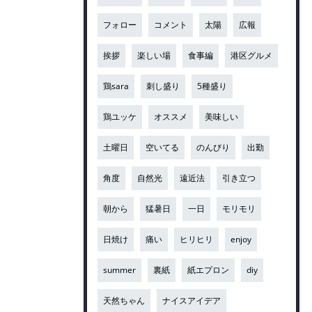
フォロー
コメント
太陽
広報
挨拶
楽しい場
食事編
港区グルメ
鶏sara
刺し盛り
5種盛り
鶏ユッケ
オススメ
美味しい
土曜日
空いてる
のんびり
出勤
角度
自然光
遠近法
引き立つ
朝から
猛暑日
一日
モリモリ
日焼け
痛い
ヒリヒリ
enjoy
summer
裏紙
紙エプロン
diy
天然ちゃん
ナイスアイデア