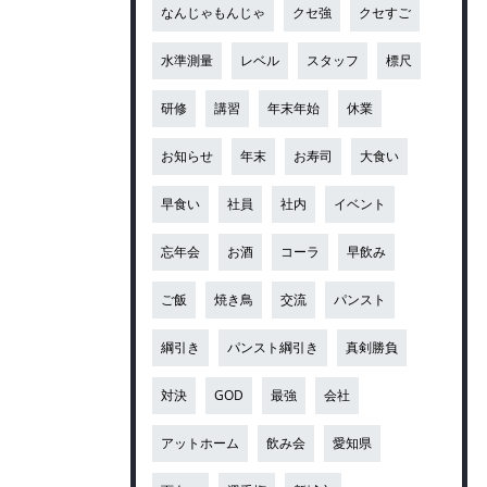
なんじゃもんじゃ
クセ強
クセすご
水準測量
レベル
スタッフ
標尺
研修
講習
年末年始
休業
お知らせ
年末
お寿司
大食い
早食い
社員
社内
イベント
忘年会
お酒
コーラ
早飲み
ご飯
焼き鳥
交流
パンスト
綱引き
パンスト綱引き
真剣勝負
対決
GOD
最強
会社
アットホーム
飲み会
愛知県