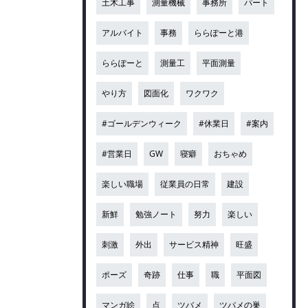
土木工事
測量機械
事務所
パート
アルバイト
事務
ららぽーと港
ららぽーと
測量工
平面測量
やり方
図面化
ワクワク
#ゴールデンウィーク
#休業日
#案内
#営業日
GW
寝癖
おちゃめ
楽しい職場
従業員の日常
建設
新鮮
勉強ノート
努力
楽しい
刺激
外出
サービス精神
旺盛
ポーズ
奇跡
仕事
職
平面図
マンガ絵
点
ツバメ
ツバメの巣