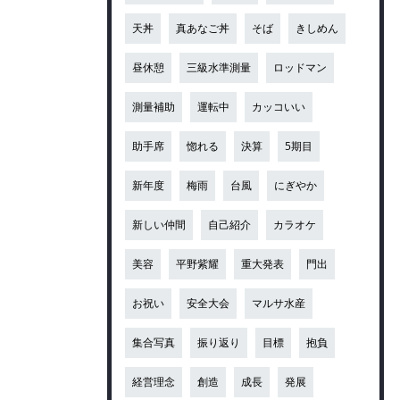
天丼
真あなご丼
そば
きしめん
昼休憩
三級水準測量
ロッドマン
測量補助
運転中
カッコいい
助手席
惚れる
決算
5期目
新年度
梅雨
台風
にぎやか
新しい仲間
自己紹介
カラオケ
美容
平野紫耀
重大発表
門出
お祝い
安全大会
マルサ水産
集合写真
振り返り
目標
抱負
経営理念
創造
成長
発展