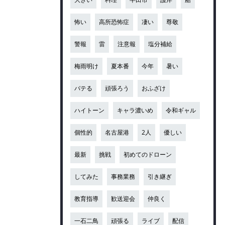
怖い
高所恐怖症
凄い
尊敬
警報
雷
注意報
塩分補給
梅雨明け
夏本番
今年
暑い
バテる
頑張ろう
おふざけ
ハイトーン
キャラ濃いめ
令和ギャル
個性的
名古屋港
2人
優しい
最新
挑戦
初めてのドローン
してみた
事務業務
引き継ぎ
教育指導
歓送迎会
仲良く
一石二鳥
頑張る
ライブ
配信