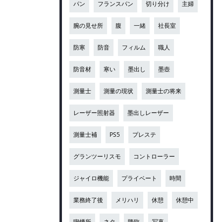
パン
フランスパン
切り分け
主婦
腕の見せ所
腹
一緒
社長室
防寒
防音
フィルム
職人
防音材
寒い
墨出し
墨壺
測量士
測量の現状
測量士の将来
レーザー照射器
墨出しレーザー
測量士補
PS5
プレステ
グランツーリスモ
コントローラー
ジャイロ機能
プライベート
時間
業務終了後
メリハリ
休憩
休憩中
喫煙所
ネタ
降臨
写真