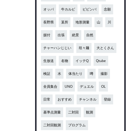
オッパ
牛カルビ
ビビンバ
念願
長野県
某所
地形測量
山
川
据付
出張
絶景
自然
チャーハンじじい
坦々麺
大とくさん
生放送
名物
イッテQ
Qtube
検証
水
体当たり
噂
撮影
全員集合
UNO
デュエル
OL
日常
おすすめ
チャンネル
登録
基準点測量
二対回
観測
二対回観測
プログラム