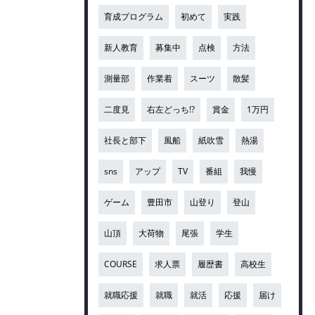
育成プログラム
初めて
実践
新人教育
募集中
点検
方法
測量部
作業着
スーツ
散髪
二度見
右左どっち!?
賞金
1万円
社長と部下
風船
紙吹雪
熱湯
sns
アップ
TV
番組
我慢
ゲーム
豊田市
山登り
登山
山頂
大荷物
尾張
学生
COURSE
求人票
履歴書
高校生
就職応援
就職
就活
応援
届け