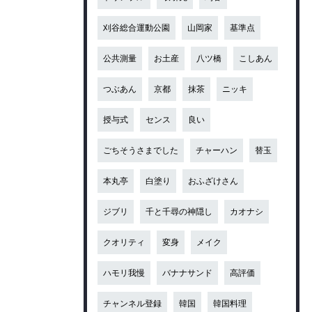
刈谷総合運動公園
山岡家
基準点
公共測量
お土産
八ツ橋
こしあん
つぶあん
京都
抹茶
ニッキ
授与式
センス
良い
ごちそうさまでした
チャーハン
替玉
本丸亭
白塗り
おふざけさん
ジブリ
千と千尋の神隠し
カオナシ
クオリティ
変身
メイク
ハモリ我慢
バナナサンド
高評価
チャンネル登録
韓国
韓国料理