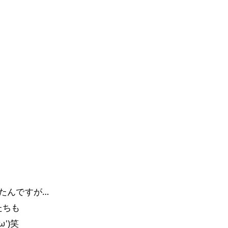
べたんですが…
たちも
')笑