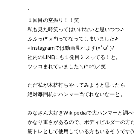
1
１回目の空振り！！笑
私も見た時笑ってはいけないと思いつつ♪
ふふっ(*'ω'*)ってなってしまいました♪
※Instagramでは動画見れます(=ﾟωﾟ)ﾉ
社内のLINEにも１発目ミスってる！と。
ツッコまれていました＼(^o^)／笑
ただ私が木杭打ちやってみようと思ったら
絶対毎回杭にハンマー当てれないなーと。
みなさん大好きWikipediaで大ハンマーと調
かなり重さがあるので、ボディビルダーの方
筋トレとして使用している方もいるそうです('ω