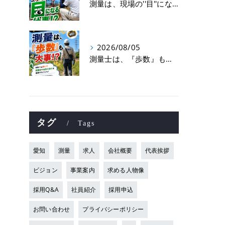
測量は、現場の''目''になる仕事！？
2026/08/05
測量士は、『歩数』も大事！？
タグ
Tags
愛知
測量
求人
会社概要
代表挨拶
ビジョン
事業案内
求める人物像
採用Q&A
社員紹介
採用申込
お問い合わせ
プライバシーポリシー