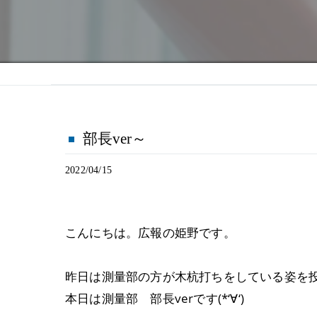
部長ver～
2022/04/15
こんにちは。広報の姫野です。
昨日は測量部の方が木杭打ちをしている姿を
本日は測量部 部長verです(*‘∀‘)