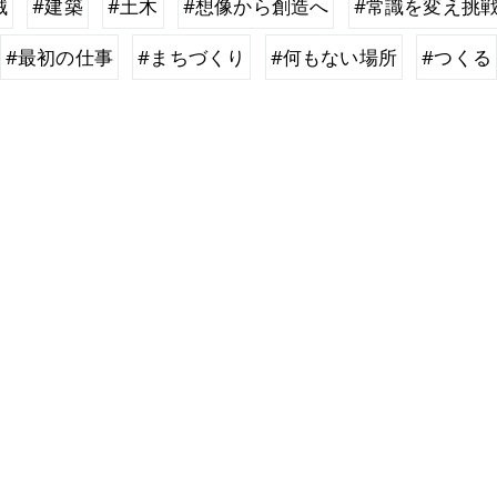
械
#建築
#土木
#想像から創造へ
#常識を変え挑
#最初の仕事
#まちづくり
#何もない場所
#つくる