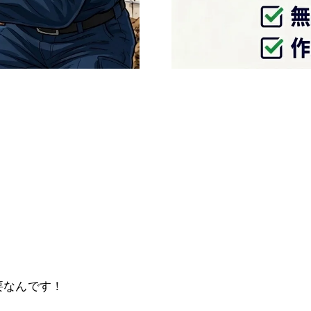
、
要なんです！