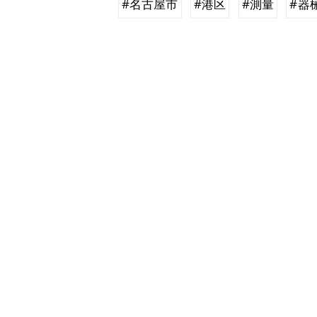
#名古屋市
#港区
#測量
#器