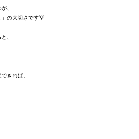
のが、
」の大切さです💡
ると、
置できれば、