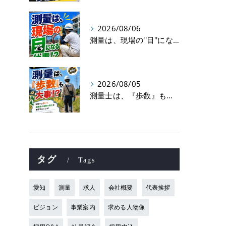
2026/08/06
測量は、現場の''目''になる仕事！？
2026/08/05
測量士は、『歩数』も大事！？
タグ
Tags
愛知
測量
求人
会社概要
代表挨拶
ビジョン
事業案内
求める人物像