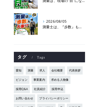
測量は、現場の''目''になる仕事！？
2026/08/05
測量士は、『歩数』も大事！？
タグ
Tags
愛知
測量
求人
会社概要
代表挨拶
ビジョン
事業案内
求める人物像
採用Q&A
社員紹介
採用申込
お問い合わせ
プライバシーポリシー