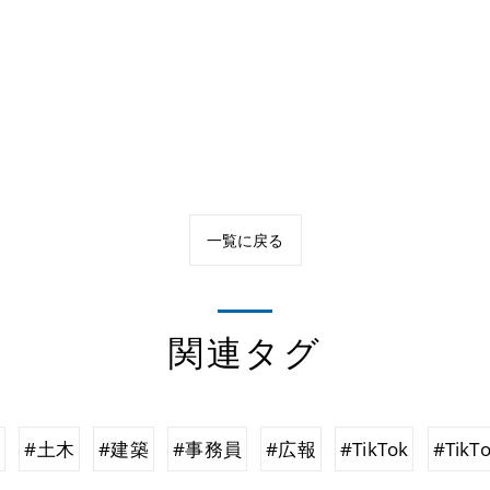
一覧に戻る
関連タグ
場
#土木
#建築
#事務員
#広報
#TikTok
#Tik