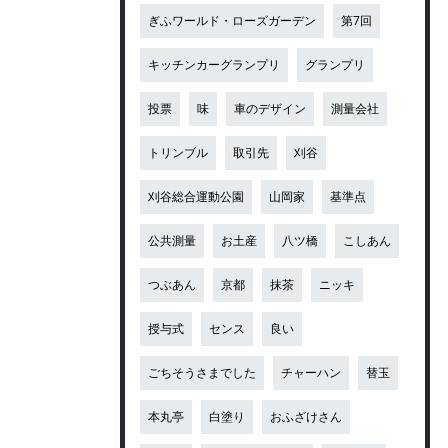
ぎふワールド・ローズガーデン
第7回
キッチンカーグランプリ
グランプリ
投票
味
車のデザイン
測量会社
トリンブル
取引先
刈谷
刈谷総合運動公園
山岡家
基準点
公共測量
お土産
八ツ橋
こしあん
つぶあん
京都
抹茶
ニッキ
授与式
センス
良い
ごちそうさまでした
チャーハン
替玉
本丸亭
白塗り
おふざけさん