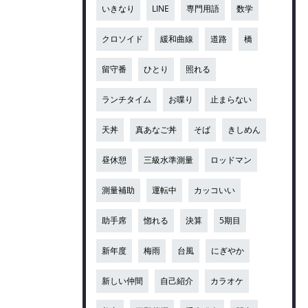
いきなり
LINE
専門用語
数学
クロソイド
緩和曲線
道路
橋
留守番
ひとり
照れる
ランチタイム
お喋り
止まらない
天丼
真あなご丼
そば
きしめん
昼休憩
三級水準測量
ロッドマン
測量補助
運転中
カッコいい
助手席
惚れる
決算
5期目
新年度
梅雨
台風
にぎやか
新しい仲間
自己紹介
カラオケ