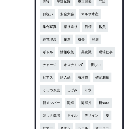
美容
平野紫耀
重大発表
門出
お祝い
安全大会
マルサ水産
集合写真
振り返り
目標
抱負
経営理念
創造
成長
発展
ギャル
情報収集
美意識
現場仕事
チャージ
オロナミンC
新しい
ピアス
購入品
海津市
確定測量
くっつき虫
しげみ
汗水
新メンバー
海鮮
海鮮丼
枡sara
楽しさ倍増
ネイル
デザイン
夏
サマー
ネオン
シェル
オーロラ