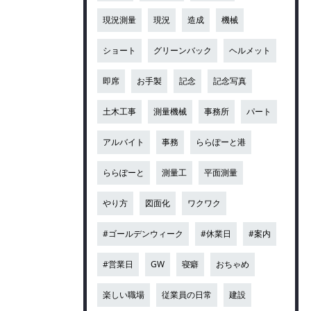
現況測量
現況
造成
機械
ショート
グリーンバック
ヘルメット
即席
お手製
記念
記念写真
土木工事
測量機械
事務所
パート
アルバイト
事務
ららぽーと港
ららぽーと
測量工
平面測量
やり方
図面化
ワクワク
#ゴールデンウィーク
#休業日
#案内
#営業日
GW
寝癖
おちゃめ
楽しい職場
従業員の日常
建設