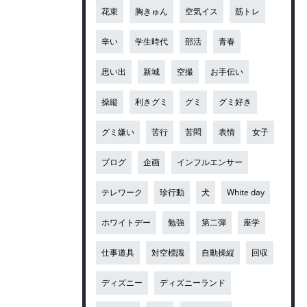
花束
胸きゅん
空気イス
筋トレ
辛い
学生時代
部活
青春
思い出
新城
空撮
お手伝い
操縦
利きグミ
グミ
グミ好き
グミ嫌い
苦行
苦悶
表情
女子
ブログ
企画
インフルエンサー
テレワーク
珍行動
犬
White day
ホワイトデー
勉強
第二弾
座学
仕事道具
対空標識
自動操縦
回収
ディズニー
ディズニーランド