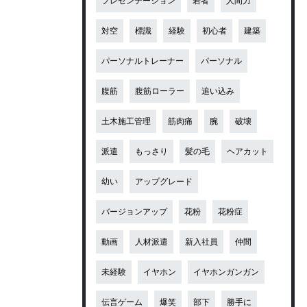
プレゼンテーション
若者
人間力
対空
標識
経験
初心者
建築
パーソナルトレーナー
パーソナル
腹筋
腹筋ローラー
追い込み
土木施工管理
筋肉痛
腕
破壊
派遣
もっさり
髪の毛
ヘアカット
幼い
アップグレード
バージョンアップ
花粉
花粉症
動画
人材派遣
新入社員
仲間
未経験
イヤホン
イヤホンガンガン
伝言ゲーム
爆笑
部下
勝手に