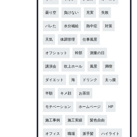
曇り空
負けない
充実
失敗
バレた
水分補給
熱中症
対策
天気
体調管理
仕事風景
オフショット
幹部
測量の日
講演会
吹上ホール
風景
満喫
ダイエット
海
ドリンク
太っ腹
半額
キメ顔
お茶目
モチベーション
ホームページ
HP
施工事例
施工実績
髪色自由
オフィス
職場
派手髪
ハイライト