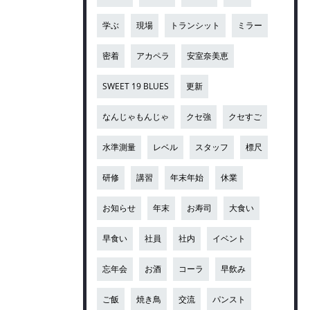
学ぶ
現場
トランシット
ミラー
密着
アカペラ
安室奈美恵
SWEET 19 BLUES
更新
なんじゃもんじゃ
クセ強
クセすご
水準測量
レベル
スタッフ
標尺
研修
講習
年末年始
休業
お知らせ
年末
お寿司
大食い
早食い
社員
社内
イベント
忘年会
お酒
コーラ
早飲み
ご飯
焼き鳥
交流
パンスト