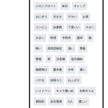
メロンフロート
休日
ギャップ
おにぎり
大きさ
デカい
お昼
コンビニ
自家製
丁度いい
小さい
大きい
料理
半田市
護岸
船
怖い
高所恐怖症
凄い
尊敬
警報
雷
注意報
塩分補給
梅雨明け
夏本番
今年
暑い
バテる
頑張ろう
おふざけ
ハイトーン
キャラ濃いめ
令和ギャル
個性的
名古屋港
2人
優しい