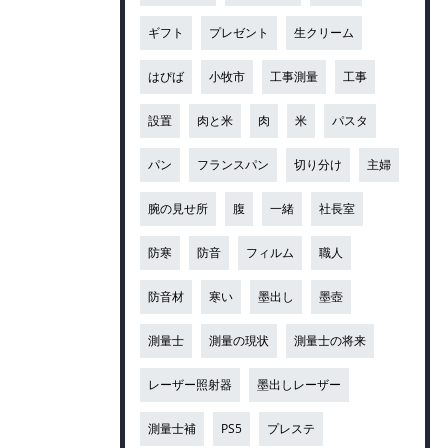
ギフト
プレゼント
生クリーム
はぴば
小牧市
工事測量
工事
設置
肉と米
肉
米
パスタ
パン
フランスパン
切り分け
主婦
腕の見せ所
腹
一緒
社長室
防寒
防音
フィルム
職人
防音材
寒い
墨出し
墨壺
測量士
測量の現状
測量士の将来
レーザー照射器
墨出しレーザー
測量士補
PS5
プレステ