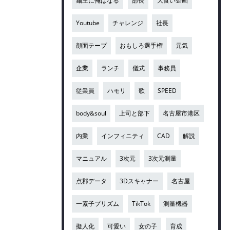
麺王に俺はなる
部長
大食い企画
Youtube
チャレンジ
社長
顔面テープ
おもしろ選手権
元気
企業
ランチ
儀式
事務員
従業員
ハモリ
歌
SPEED
body&soul
上司と部下
名古屋市港区
内業
インフィニティ
CAD
解説
マニュアル
3次元
3次元測量
点郡データ
3Dスキャナー
名古屋
一素子プリズム
TikTok
測量機器
擬人化
可愛い
女の子
育成