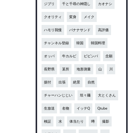
ジブリ
千と千尋の神隠し
カオナシ
クオリティ
変身
メイク
ハモリ我慢
バナナサンド
高評価
チャンネル登録
韓国
韓国料理
オッパ
牛カルビ
ビビンバ
念願
長野県
某所
地形測量
山
川
据付
出張
絶景
自然
チャーハンじじい
坦々麺
大とくさん
生放送
名物
イッテQ
Qtube
検証
水
体当たり
噂
撮影