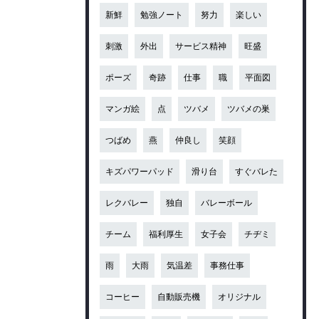
新鮮
勉強ノート
努力
楽しい
刺激
外出
サービス精神
旺盛
ポーズ
奇跡
仕事
職
平面図
マンガ絵
点
ツバメ
ツバメの巣
つばめ
燕
仲良し
笑顔
キズパワーパッド
滑り台
すぐバレた
レクバレー
独自
バレーボール
チーム
福利厚生
女子会
チヂミ
雨
大雨
気温差
事務仕事
コーヒー
自動販売機
オリジナル