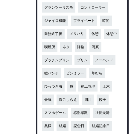
グランツーリスモ
コントローラー
ジャイロ機能
プライベート
時間
業務終了後
メリハリ
休憩
休憩中
喫煙所
ネタ
降臨
写真
プッチンプリン
プリン
ノーハンド
喉パンチ
ピンミラー
草むら
ひっつき虫
原
施工管理
土木
会議
腹ごしらえ
四川
餃子
スマホゲーム
感謝感激
社長夫婦
奥様
結婚
記念日
結婚記念日