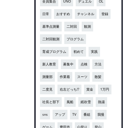
全員集合
UNO
デュエル
OL
日常
おすすめ
チャンネル
登録
基準点測量
二対回
観測
二対回観測
プログラム
育成プログラム
初めて
実践
新人教育
募集中
点検
方法
測量部
作業着
スーツ
散髪
二度見
右左どっち!?
賞金
1万円
社長と部下
風船
紙吹雪
熱湯
sns
アップ
TV
番組
我慢
ゲーム
豊田市
山登り
登山