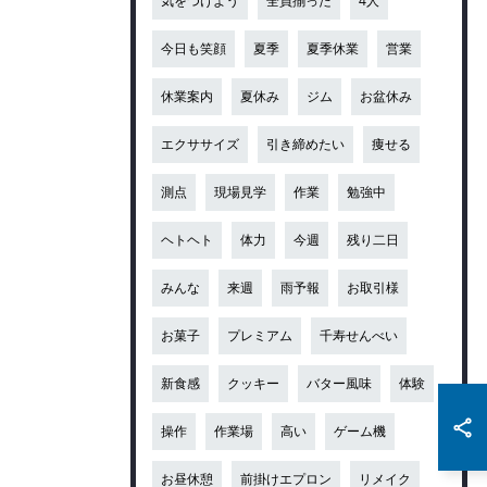
気をつけよう
全員揃った
4人
今日も笑顔
夏季
夏季休業
営業
休業案内
夏休み
ジム
お盆休み
エクササイズ
引き締めたい
痩せる
測点
現場見学
作業
勉強中
ヘトヘト
体力
今週
残り二日
みんな
来週
雨予報
お取引様
お菓子
プレミアム
千寿せんべい
新食感
クッキー
バター風味
体験
操作
作業場
高い
ゲーム機
お昼休憩
前掛けエプロン
リメイク