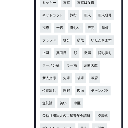
ミッキー
東京
東京ばな奈
キットカット
旅行
新人
新人研修
指導
一言
難しい
設定
準備
フラッペ
糖分
摂取
いただきます
上司
真面目
顔
激写
隠し撮り
ラーメン福
ラー福
油断大敵
新人指導
先輩
後輩
教育
位置出し
理解
図面
チャンバラ
無礼講
笑い
中区
公益社団法人名古屋青年会議所
授賞式