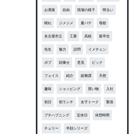
お洒落
自由
現場の様子
明るい
晴れ
ジメジメ
夏バテ
母校
名古屋市立
工業
高校
新卒生
先生
魅力
訪問
イメチェン
ボブ
顔痩せ
意見
ビック
フェイス
紹介
総務課
天然
趣味
ショッピング
買い物
入社
初日
初ランチ
女子トーク
緊張
プチハプニング
定休日
休憩時間
チェリー
半顔シリーズ