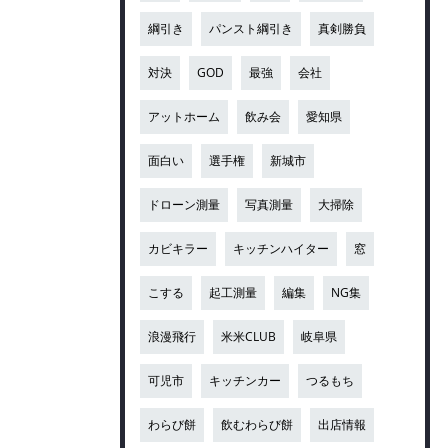
綱引き
パンスト綱引き
真剣勝負
対決
GOD
最強
会社
アットホーム
飲み会
愛知県
面白い
選手権
新城市
ドローン測量
写真測量
大掃除
カビキラー
キッチンハイター
窓
こする
起工測量
編集
NG集
浪漫飛行
米米CLUB
岐阜県
可児市
キッチンカー
つるもち
わらび餅
飲むわらび餅
出店情報