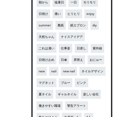
朝から
猛暑日
一日
モリモリ
日焼け
痛い
ヒリヒリ
enjoy
summer
裏紙
紙エプロン
diy
天然ちゃん
ナイスアイデア
これは凄い
仕事姿
日差し
紫外線
日焼け止め
日傘
席替え
おにゅー
new
nail
new nail
ネイルデザイン
マグネット
ブルー
ピンク
夏ネイル
ギャルネイル
楽しい会社
働きやすい職場
警告アラート