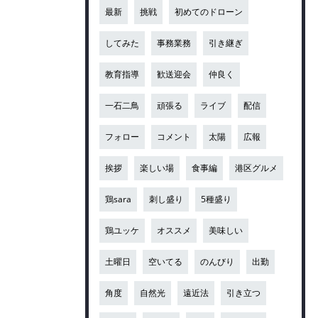
最新
挑戦
初めてのドローン
してみた
事務業務
引き継ぎ
教育指導
歓送迎会
仲良く
一石二鳥
頑張る
ライブ
配信
フォロー
コメント
太陽
広報
挨拶
楽しい場
食事編
港区グルメ
鶏sara
刺し盛り
5種盛り
鶏ユッケ
オススメ
美味しい
土曜日
空いてる
のんびり
出勤
角度
自然光
遠近法
引き立つ