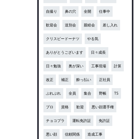
自撮り
鼻の穴
全開
仕事中
歓迎会
送別会
親睦会
差し入れ
クリスピードーナツ
やる気
ありがとうございます
日々成長
日々勉強
奥が深い
工事現場
計算
改正
補正
酔っ払い
正社員
ぶれぶれ
全員
集合
野帳
TS
プロ
資格
歓迎
悪い顔選手権
チョコプラ
運転免許証
免許証
悪い顔
信頼関係
造成工事