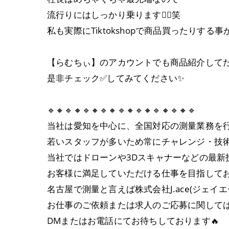
流行りにはしっかり乗ります🙂‍↕️笑
私も実際にTiktokshopで商品買ったりする事
【らむちぃ】のアカウントでも商品紹介して
是非チェック✅してみてください✨
🔹🔸🔹🔸🔹🔸🔹🔸🔹🔸🔹🔸🔹🔸🔹🔸🔹
当社は愛知を中心に、全国対応の測量業務を
若いスタッフが多いため常にチャレンジ・技
当社ではドローンや3Dスキャナーなどの最
お客様に満足していただける仕事を目指して
名古屋で測量と言えば株式会社J.ace(ジェイエ
お仕事のご依頼または求人のご応募に関して
DMまたはお電話にてお待ちしております🔥