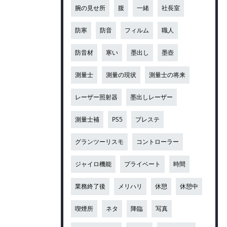
腕の見せ所
腹
一緒
社長室
防寒
防音
フィルム
職人
防音材
寒い
墨出し
墨壺
測量士
測量の現状
測量士の将来
レーザー照射器
墨出しレーザー
測量士補
PS5
プレステ
グランツーリスモ
コントローラー
ジャイロ機能
プライベート
時間
業務終了後
メリハリ
休憩
休憩中
喫煙所
ネタ
降臨
写真