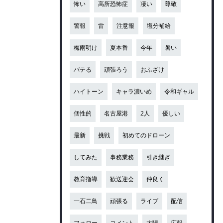
怖い
高所恐怖症
凄い
尊敬
警報
雷
注意報
塩分補給
梅雨明け
夏本番
今年
暑い
バテる
頑張ろう
おふざけ
ハイトーン
キャラ濃いめ
令和ギャル
個性的
名古屋港
2人
優しい
最新
挑戦
初めてのドローン
してみた
事務業務
引き継ぎ
教育指導
歓送迎会
仲良く
一石二鳥
頑張る
ライブ
配信
フォロー
コメント
太陽
広報