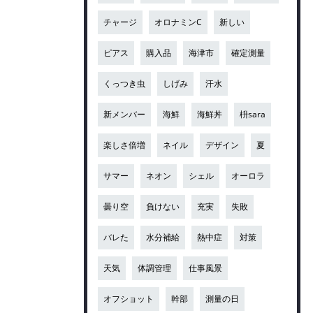
チャージ
オロナミンC
新しい
ピアス
購入品
海津市
確定測量
くっつき虫
しげみ
汗水
新メンバー
海鮮
海鮮丼
枡sara
楽しさ倍増
ネイル
デザイン
夏
サマー
ネオン
シェル
オーロラ
曇り空
負けない
充実
失敗
バレた
水分補給
熱中症
対策
天気
体調管理
仕事風景
オフショット
幹部
測量の日