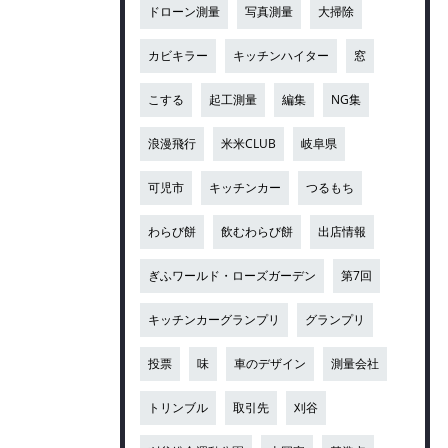
ドローン測量
写真測量
大掃除
カビキラー
キッチンハイター
窓
こする
起工測量
編集
NG集
浪漫飛行
米米CLUB
岐阜県
可児市
キッチンカー
つるもち
わらび餅
飲むわらび餅
出店情報
ぎふワールド・ローズガーデン
第7回
キッチンカーグランプリ
グランプリ
投票
味
車のデザイン
測量会社
トリンブル
取引先
刈谷