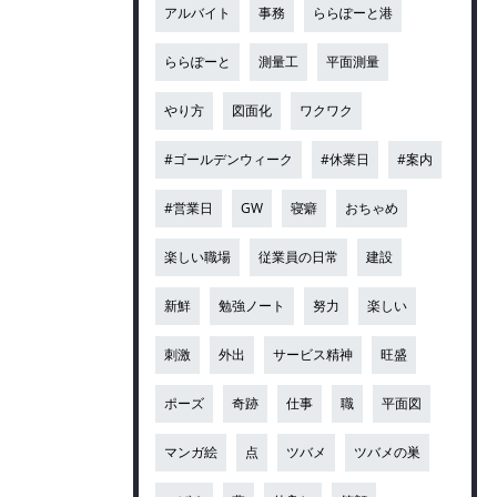
アルバイト
事務
ららぽーと港
ららぽーと
測量工
平面測量
やり方
図面化
ワクワク
#ゴールデンウィーク
#休業日
#案内
#営業日
GW
寝癖
おちゃめ
楽しい職場
従業員の日常
建設
新鮮
勉強ノート
努力
楽しい
刺激
外出
サービス精神
旺盛
ポーズ
奇跡
仕事
職
平面図
マンガ絵
点
ツバメ
ツバメの巣