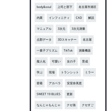
body&soul
上司と部下
名古屋市港区
内業
インフィニティ
CAD
解説
マニュアル
3次元
3次元測量
点郡データ
3Dスキャナー
名古屋
一素子プリズム
TikTok
測量機器
擬人化
可愛い
女の子
育成
学ぶ
現場
トランシット
ミラー
密着
アカペラ
安室奈美恵
SWEET 19 BLUES
更新
なんじゃもんじゃ
クセ強
クセすご