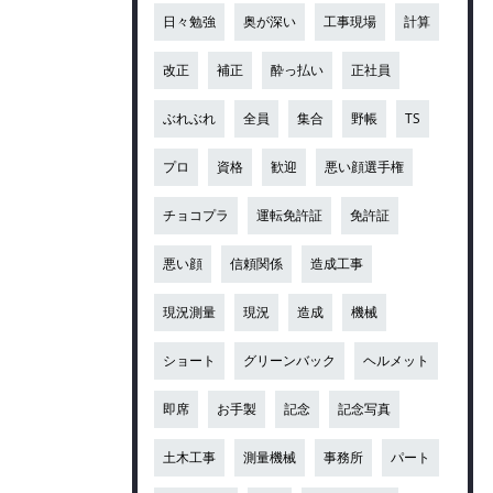
日々勉強
奥が深い
工事現場
計算
改正
補正
酔っ払い
正社員
ぶれぶれ
全員
集合
野帳
TS
プロ
資格
歓迎
悪い顔選手権
チョコプラ
運転免許証
免許証
悪い顔
信頼関係
造成工事
現況測量
現況
造成
機械
ショート
グリーンバック
ヘルメット
即席
お手製
記念
記念写真
土木工事
測量機械
事務所
パート