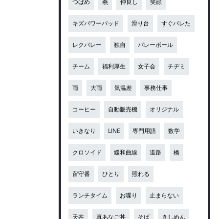
つばめ
燕
仲良し
笑顔
キズパワーパッド
滑り台
すぐバレた
レクバレー
独自
バレーボール
チーム
福利厚生
女子会
チヂミ
雨
大雨
気温差
事務仕事
コーヒー
自動販売機
オリジナル
いきなり
LINE
専門用語
数学
クロソイド
緩和曲線
道路
橋
留守番
ひとり
照れる
ランチタイム
お喋り
止まらない
天丼
真あなご丼
そば
きしめん