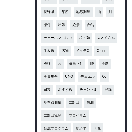
長野県
某所
地形測量
山
川
据付
出張
絶景
自然
チャーハンじじい
坦々麺
大とくさん
生放送
名物
イッテQ
Qtube
検証
水
体当たり
噂
撮影
全員集合
UNO
デュエル
OL
日常
おすすめ
チャンネル
登録
基準点測量
二対回
観測
二対回観測
プログラム
育成プログラム
初めて
実践