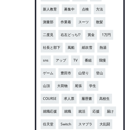
新人教育
募集中
点検
方法
測量部
作業着
スーツ
散髪
二度見
右左どっち!?
賞金
1万円
社長と部下
風船
紙吹雪
熱湯
sns
アップ
TV
番組
我慢
ゲーム
豊田市
山登り
登山
山頂
大荷物
尾張
学生
COURSE
求人票
履歴書
高校生
就職応援
就職
就活
応援
届け
任天堂
Switch
スマブラ
大乱闘