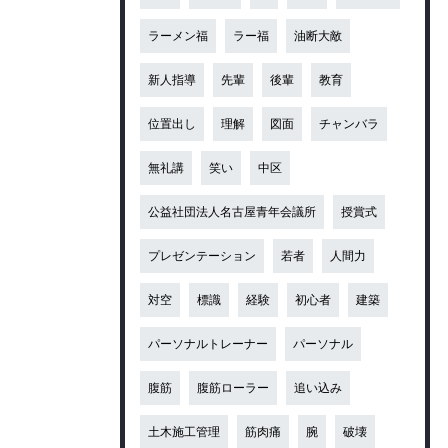
ラーメン福
ラー福
油断大敵
新人指導
先輩
後輩
教育
位置出し
理解
図面
チャンバラ
無礼講
笑い
中区
公益社団法人名古屋青年会議所
授賞式
プレゼンテーション
若者
人間力
対空
標識
経験
初心者
建築
パーソナルトレーナー
パーソナル
腹筋
腹筋ローラー
追い込み
土木施工管理
筋肉痛
腕
破壊