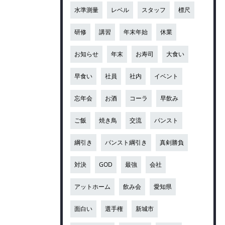
水準測量
レベル
スタッフ
標尺
研修
講習
年末年始
休業
お知らせ
年末
お寿司
大食い
早食い
社員
社内
イベント
忘年会
お酒
コーラ
早飲み
ご飯
焼き鳥
交流
パンスト
綱引き
パンスト綱引き
真剣勝負
対決
GOD
最強
会社
アットホーム
飲み会
愛知県
面白い
選手権
新城市