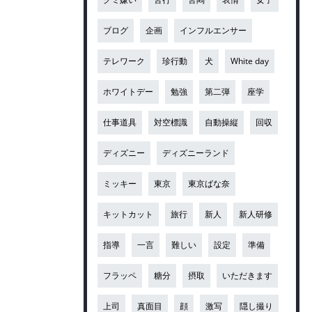
ブログ
企画
インフルエンサー
テレワーク
珍行動
犬
White day
ホワイトデー
勉強
第二弾
座学
仕事道具
対空標識
自動操縦
回収
ディズニー
ディズニーランド
ミッキー
東京
東京ばな奈
キットカット
旅行
新人
新人研修
指導
一言
難しい
設定
準備
フラッペ
糖分
摂取
いただきます
上司
真面目
顔
激写
隠し撮り