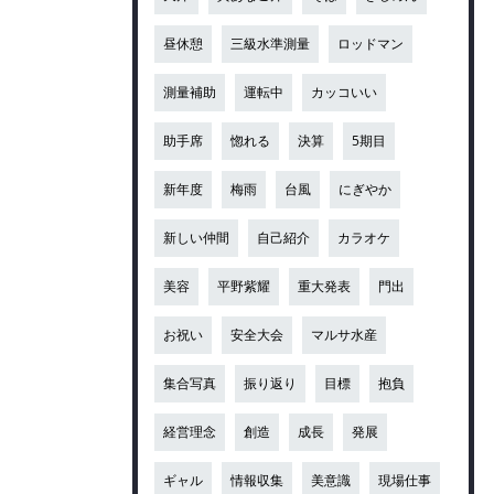
昼休憩
三級水準測量
ロッドマン
測量補助
運転中
カッコいい
助手席
惚れる
決算
5期目
新年度
梅雨
台風
にぎやか
新しい仲間
自己紹介
カラオケ
美容
平野紫耀
重大発表
門出
お祝い
安全大会
マルサ水産
集合写真
振り返り
目標
抱負
経営理念
創造
成長
発展
ギャル
情報収集
美意識
現場仕事