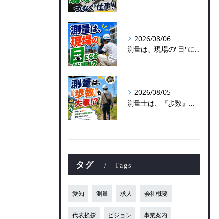
2026/08/06
測量は、現場の''目''になる仕事！？
2026/08/05
測量士は、『歩数』も大事！？
タグ
Tags
愛知
測量
求人
会社概要
代表挨拶
ビジョン
事業案内