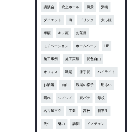
講演会
吹上ホール
風景
満喫
ダイエット
海
ドリンク
太っ腹
半額
キメ顔
お茶目
モチベーション
ホームページ
HP
施工事例
施工実績
髪色自由
オフィス
職場
派手髪
ハイライト
お洒落
自由
現場の様子
明るい
晴れ
ジメジメ
夏バテ
母校
名古屋市立
工業
高校
新卒生
先生
魅力
訪問
イメチェン