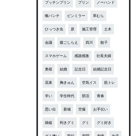
プッチンプリン
プリン
ノーハンド
喉パンチ
ピンミラー
草むら
ひっつき虫
原
施工管理
土木
会議
腹ごしらえ
四川
餃子
スマホゲーム
感謝感激
社長夫婦
奥様
結婚
記念日
結婚記念日
花束
胸きゅん
空気イス
筋トレ
辛い
学生時代
部活
青春
思い出
新城
空撮
お手伝い
操縦
利きグミ
グミ
グミ好き
グミ嫌い
苦行
苦悶
表情
女子