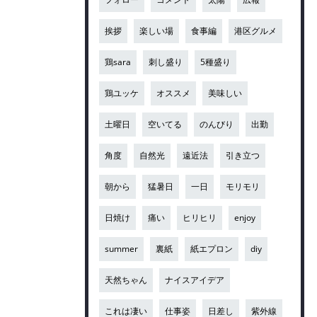
挨拶
楽しい場
食事編
港区グルメ
鶏sara
刺し盛り
5種盛り
鶏ユッケ
オススメ
美味しい
土曜日
空いてる
のんびり
出勤
角度
自然光
遠近法
引き立つ
朝から
猛暑日
一日
モリモリ
日焼け
痛い
ヒリヒリ
enjoy
summer
裏紙
紙エプロン
diy
天然ちゃん
ナイスアイデア
これは凄い
仕事姿
日差し
紫外線