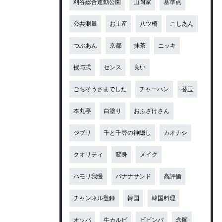
刈谷総合運動公園
山岡家
基準点
公共測量
お土産
八ツ橋
こしあん
つぶあん
京都
抹茶
ニッキ
授与式
センス
良い
ごちそうさまでした
チャーハン
替玉
本丸亭
白塗り
おふざけさん
ジブリ
千と千尋の神隠し
カオナシ
クオリティ
変身
メイク
ハモリ我慢
バナナサンド
高評価
チャンネル登録
韓国
韓国料理
オッパ
牛カルビ
ビビンバ
念願