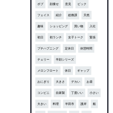
ボブ
顔痩せ
意見
ビック
フェイス
紹介
総務課
天然
趣味
ショッピング
買い物
入社
初日
初ランチ
女子トーク
緊張
プチハプニング
定休日
休憩時間
チェリー
半顔シリーズ
メロンフロート
休日
ギャップ
おにぎり
大きさ
デカい
お昼
コンビニ
自家製
丁度いい
小さい
大きい
料理
半田市
護岸
船