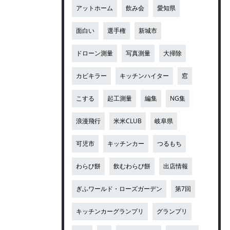
アットホーム
飲み会
愛知県
面白い
選手権
新城市
ドローン測量
写真測量
大掃除
カビキラー
キッチンハイター
窓
こする
起工測量
編集
NG集
浪漫飛行
米米CLUB
岐阜県
可児市
キッチンカー
つるもち
わらび餅
飲むわらび餅
出店情報
ぎふワールド・ローズガーデン
第7回
キッチンカーグランプリ
グランプリ