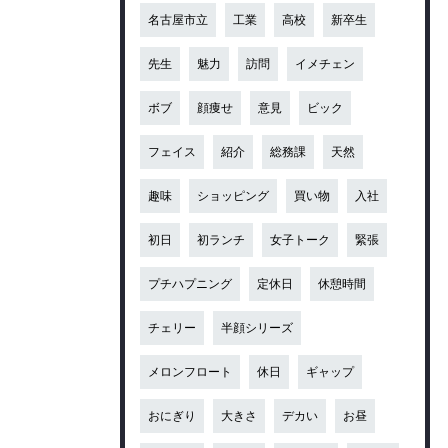
名古屋市立
工業
高校
新卒生
先生
魅力
訪問
イメチェン
ボブ
顔痩せ
意見
ビック
フェイス
紹介
総務課
天然
趣味
ショッピング
買い物
入社
初日
初ランチ
女子トーク
緊張
プチハプニング
定休日
休憩時間
チェリー
半顔シリーズ
メロンフロート
休日
ギャップ
おにぎり
大きさ
デカい
お昼