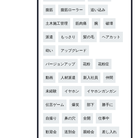
腹筋
腹筋ローラー
追い込み
土木施工管理
筋肉痛
腕
破壊
派遣
もっさり
髪の毛
ヘアカット
幼い
アップグレード
バージョンアップ
花粉
花粉症
動画
人材派遣
新入社員
仲間
未経験
イヤホン
イヤホンガンガン
伝言ゲーム
爆笑
部下
勝手に
自撮り
鼻の穴
全開
仕事中
歓迎会
送別会
親睦会
差し入れ