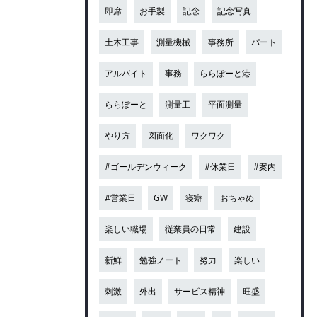
即席
お手製
記念
記念写真
土木工事
測量機械
事務所
パート
アルバイト
事務
ららぽーと港
ららぽーと
測量工
平面測量
やり方
図面化
ワクワク
#ゴールデンウィーク
#休業日
#案内
#営業日
GW
寝癖
おちゃめ
楽しい職場
従業員の日常
建設
新鮮
勉強ノート
努力
楽しい
刺激
外出
サービス精神
旺盛