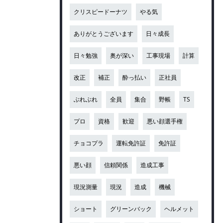
クリスピードーナツ
やる気
ありがとうございます
日々成長
日々勉強
奥が深い
工事現場
計算
改正
補正
酔っ払い
正社員
ぶれぶれ
全員
集合
野帳
TS
プロ
資格
歓迎
悪い顔選手権
チョコプラ
運転免許証
免許証
悪い顔
信頼関係
造成工事
現況測量
現況
造成
機械
ショート
グリーンバック
ヘルメット