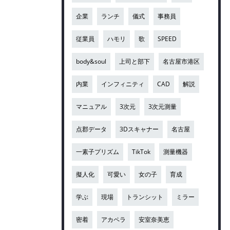
企業
ランチ
儀式
事務員
従業員
ハモリ
歌
SPEED
body&soul
上司と部下
名古屋市港区
内業
インフィニティ
CAD
解説
マニュアル
3次元
3次元測量
点郡データ
3Dスキャナー
名古屋
一素子プリズム
TikTok
測量機器
擬人化
可愛い
女の子
育成
学ぶ
現場
トランシット
ミラー
密着
アカペラ
安室奈美恵