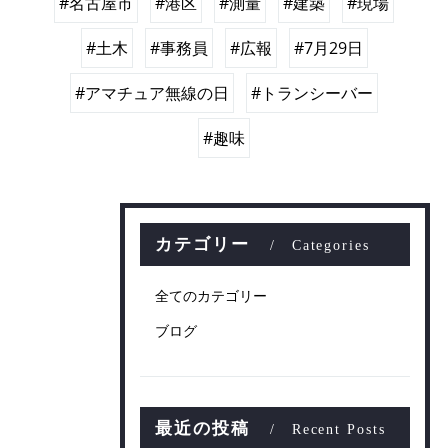
#名古屋市
#港区
#測量
#建築
#現場
#土木
#事務員
#広報
#7月29日
#アマチュア無線の日
#トランシーバー
#趣味
カテゴリー
Categories
全てのカテゴリー
ブログ
最近の投稿
Recent Posts