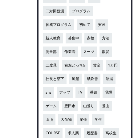
二対回観測
プログラム
育成プログラム
初めて
実践
新人教育
募集中
点検
方法
測量部
作業着
スーツ
散髪
二度見
右左どっち!?
賞金
1万円
社長と部下
風船
紙吹雪
熱湯
sns
アップ
TV
番組
我慢
ゲーム
豊田市
山登り
登山
山頂
大荷物
尾張
学生
COURSE
求人票
履歴書
高校生