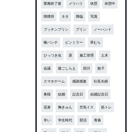
業務終了後
メリハリ
休憩
休憩中
喫煙所
ネタ
降臨
写真
プッチンプリン
プリン
ノーハンド
喉パンチ
ピンミラー
草むら
ひっつき虫
原
施工管理
土木
会議
腹ごしらえ
四川
餃子
スマホゲーム
感謝感激
社長夫婦
奥様
結婚
記念日
結婚記念日
花束
胸きゅん
空気イス
筋トレ
辛い
学生時代
部活
青春