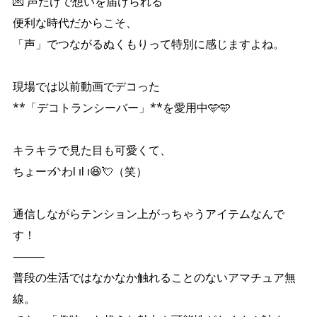
💌 声だけで想いを届けられる
便利な時代だからこそ、
「声」でつながるぬくもりって特別に感じますよね。
現場では以前動画でデコった
**「デコトランシーバー」**を愛用中🩵🩵
キラキラで見た目も可愛くて、
ちょーᓓ̸ᐠわƖ ıƖ ı😆💘（笑）
通信しながらテンション上がっちゃうアイテムなんで
す！
⸻
普段の生活ではなかなか触れることのないアマチュア無
線。