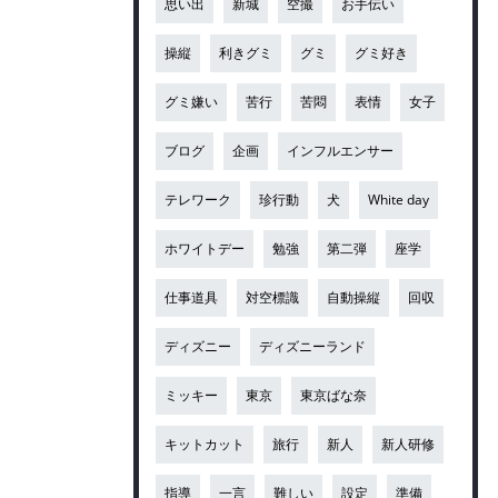
思い出
新城
空撮
お手伝い
操縦
利きグミ
グミ
グミ好き
グミ嫌い
苦行
苦悶
表情
女子
ブログ
企画
インフルエンサー
テレワーク
珍行動
犬
White day
ホワイトデー
勉強
第二弾
座学
仕事道具
対空標識
自動操縦
回収
ディズニー
ディズニーランド
ミッキー
東京
東京ばな奈
キットカット
旅行
新人
新人研修
指導
一言
難しい
設定
準備