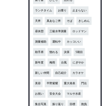
ランチタイム
お喋り
止まらない
天丼
真あなご丼
そば
きしめん
昼休憩
三級水準測量
ロッドマン
測量補助
運転中
カッコいい
助手席
惚れる
決算
5期目
新年度
梅雨
台風
にぎやか
新しい仲間
自己紹介
カラオケ
美容
平野紫耀
重大発表
門出
お祝い
安全大会
マルサ水産
集合写真
振り返り
目標
抱負