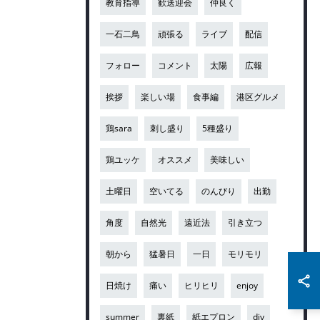
教育指導
歓送迎会
仲良く
一石二鳥
頑張る
ライブ
配信
フォロー
コメント
太陽
広報
挨拶
楽しい場
食事編
港区グルメ
鶏sara
刺し盛り
5種盛り
鶏ユッケ
オススメ
美味しい
土曜日
空いてる
のんびり
出勤
角度
自然光
遠近法
引き立つ
朝から
猛暑日
一日
モリモリ
日焼け
痛い
ヒリヒリ
enjoy
summer
裏紙
紙エプロン
diy