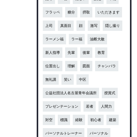
フラッペ
糖分
摂取
いただきます
上司
真面目
顔
激写
隠し撮り
ラーメン福
ラー福
油断大敵
新人指導
先輩
後輩
教育
位置出し
理解
図面
チャンバラ
無礼講
笑い
中区
公益社団法人名古屋青年会議所
授賞式
プレゼンテーション
若者
人間力
対空
標識
経験
初心者
建築
パーソナルトレーナー
パーソナル