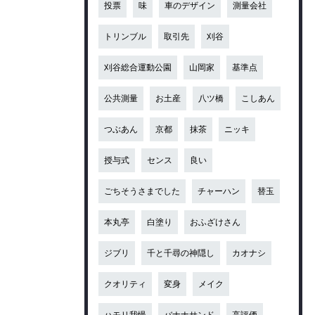
投票
味
車のデザイン
測量会社
トリンブル
取引先
刈谷
刈谷総合運動公園
山岡家
基準点
公共測量
お土産
八ツ橋
こしあん
つぶあん
京都
抹茶
ニッキ
授与式
センス
良い
ごちそうさまでした
チャーハン
替玉
本丸亭
白塗り
おふざけさん
ジブリ
千と千尋の神隠し
カオナシ
クオリティ
変身
メイク
ハモリ我慢
バナナサンド
高評価