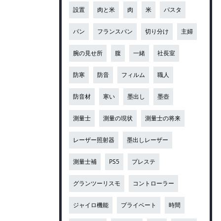
設置
肉と米
肉
米
パスタ
パン
フランスパン
切り分け
主婦
腕の見せ所
腹
一緒
社長室
防寒
防音
フィルム
職人
防音材
寒い
墨出し
墨壺
測量士
測量の現状
測量士の将来
レーザー照射器
墨出しレーザー
測量士補
PS5
プレステ
グランツーリスモ
コントローラー
ジャイロ機能
プライベート
時間