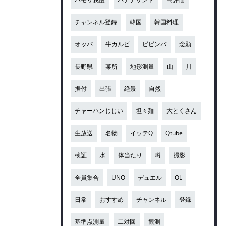
チャンネル登録
韓国
韓国料理
オッパ
牛カルビ
ビビンバ
念願
長野県
某所
地形測量
山
川
据付
出張
絶景
自然
チャーハンじじい
坦々麺
大とくさん
生放送
名物
イッテQ
Qtube
検証
水
体当たり
噂
撮影
全員集合
UNO
デュエル
OL
日常
おすすめ
チャンネル
登録
基準点測量
二対回
観測