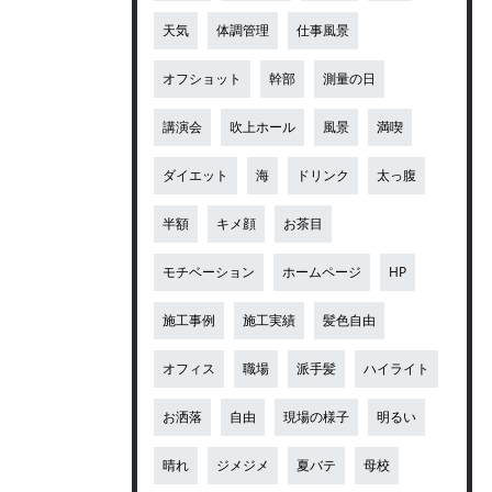
天気
体調管理
仕事風景
オフショット
幹部
測量の日
講演会
吹上ホール
風景
満喫
ダイエット
海
ドリンク
太っ腹
半額
キメ顔
お茶目
モチベーション
ホームページ
HP
施工事例
施工実績
髪色自由
オフィス
職場
派手髪
ハイライト
お洒落
自由
現場の様子
明るい
晴れ
ジメジメ
夏バテ
母校