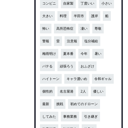
コンビニ
自家製
丁度いい
小さい
大きい
料理
半田市
護岸
船
怖い
高所恐怖症
凄い
尊敬
警報
雷
注意報
塩分補給
梅雨明け
夏本番
今年
暑い
バテる
頑張ろう
おふざけ
ハイトーン
キャラ濃いめ
令和ギャル
個性的
名古屋港
2人
優しい
最新
挑戦
初めてのドローン
してみた
事務業務
引き継ぎ