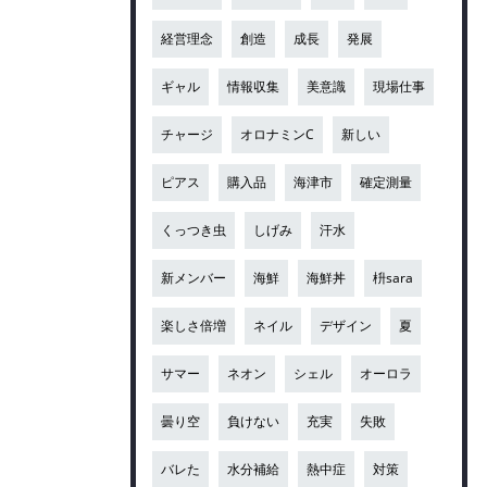
経営理念
創造
成長
発展
ギャル
情報収集
美意識
現場仕事
チャージ
オロナミンC
新しい
ピアス
購入品
海津市
確定測量
くっつき虫
しげみ
汗水
新メンバー
海鮮
海鮮丼
枡sara
楽しさ倍増
ネイル
デザイン
夏
サマー
ネオン
シェル
オーロラ
曇り空
負けない
充実
失敗
バレた
水分補給
熱中症
対策