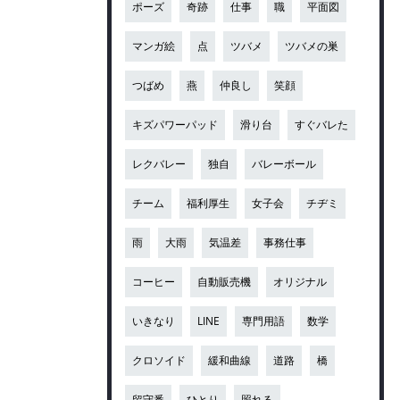
ポーズ
奇跡
仕事
職
平面図
マンガ絵
点
ツバメ
ツバメの巣
つばめ
燕
仲良し
笑顔
キズパワーパッド
滑り台
すぐバレた
レクバレー
独自
バレーボール
チーム
福利厚生
女子会
チヂミ
雨
大雨
気温差
事務仕事
コーヒー
自動販売機
オリジナル
いきなり
LINE
専門用語
数学
クロソイド
緩和曲線
道路
橋
留守番
ひとり
照れる