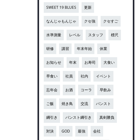
SWEET 19 BLUES
更新
なんじゃもんじゃ
クセ強
クセすご
水準測量
レベル
スタッフ
標尺
研修
講習
年末年始
休業
お知らせ
年末
お寿司
大食い
早食い
社員
社内
イベント
忘年会
お酒
コーラ
早飲み
ご飯
焼き鳥
交流
パンスト
綱引き
パンスト綱引き
真剣勝負
対決
GOD
最強
会社