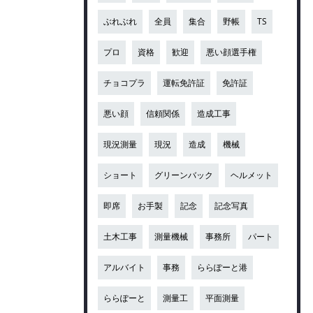
ぶれぶれ
全員
集合
野帳
TS
プロ
資格
歓迎
悪い顔選手権
チョコプラ
運転免許証
免許証
悪い顔
信頼関係
造成工事
現況測量
現況
造成
機械
ショート
グリーンバック
ヘルメット
即席
お手製
記念
記念写真
土木工事
測量機械
事務所
パート
アルバイト
事務
ららぽーと港
ららぽーと
測量工
平面測量