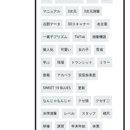
マニュアル
3次元
3次元測量
点郡データ
3Dスキャナー
名古屋
一素子プリズム
TikTok
測量機器
擬人化
可愛い
女の子
育成
学ぶ
現場
トランシット
ミラー
密着
アカペラ
安室奈美恵
SWEET 19 BLUES
更新
なんじゃもんじゃ
クセ強
クセすご
水準測量
レベル
スタッフ
標尺
研修
講習
年末年始
休業