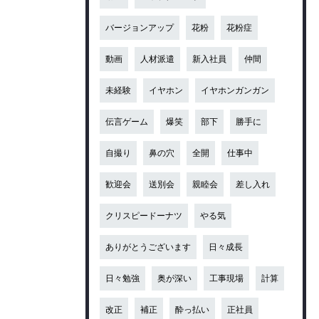
バージョンアップ
花粉
花粉症
動画
人材派遣
新入社員
仲間
未経験
イヤホン
イヤホンガンガン
伝言ゲーム
爆笑
部下
勝手に
自撮り
鼻の穴
全開
仕事中
歓迎会
送別会
親睦会
差し入れ
クリスピードーナツ
やる気
ありがとうございます
日々成長
日々勉強
奥が深い
工事現場
計算
改正
補正
酔っ払い
正社員