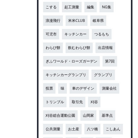
こする
起工測量
編集
NG集
浪漫飛行
米米CLUB
岐阜県
可児市
キッチンカー
つるもち
わらび餅
飲むわらび餅
出店情報
ぎふワールド・ローズガーデン
第7回
キッチンカーグランプリ
グランプリ
投票
味
車のデザイン
測量会社
トリンブル
取引先
刈谷
刈谷総合運動公園
山岡家
基準点
公共測量
お土産
八ツ橋
こしあん