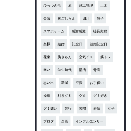
ひっつき虫
原
施工管理
土木
会議
腹ごしらえ
四川
餃子
スマホゲーム
感謝感激
社長夫婦
奥様
結婚
記念日
結婚記念日
花束
胸きゅん
空気イス
筋トレ
辛い
学生時代
部活
青春
思い出
新城
空撮
お手伝い
操縦
利きグミ
グミ
グミ好き
グミ嫌い
苦行
苦悶
表情
女子
ブログ
企画
インフルエンサー