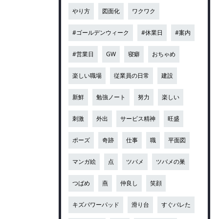
やり方
図面化
ワクワク
#ゴールデンウィーク
#休業日
#案内
#営業日
GW
寝癖
おちゃめ
楽しい職場
従業員の日常
建設
新鮮
勉強ノート
努力
楽しい
刺激
外出
サービス精神
旺盛
ポーズ
奇跡
仕事
職
平面図
マンガ絵
点
ツバメ
ツバメの巣
つばめ
燕
仲良し
笑顔
キズパワーパッド
滑り台
すぐバレた