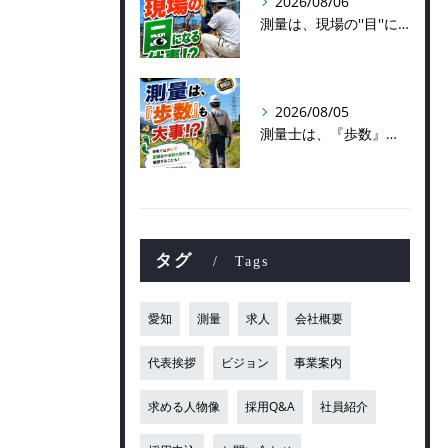
2026/08/06
測量は、現場の''目''になる仕事！？
2026/08/05
測量士は、『歩数』も大事！？
タグ
Tags
愛知
測量
求人
会社概要
代表挨拶
ビジョン
事業案内
求める人物像
採用Q&A
社員紹介