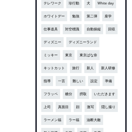
テレワーク
珍行動
犬
White day
ホワイトデー
勉強
第二弾
座学
仕事道具
対空標識
自動操縦
回収
ディズニー
ディズニーランド
ミッキー
東京
東京ばな奈
キットカット
旅行
新人
新人研修
指導
一言
難しい
設定
準備
フラッペ
糖分
摂取
いただきます
上司
真面目
顔
激写
隠し撮り
ラーメン福
ラー福
油断大敵