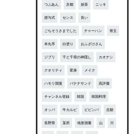
つぶあん
京都
抹茶
ニッキ
授与式
センス
良い
ごちそうさまでした
チャーハン
替玉
本丸亭
白塗り
おふざけさん
ジブリ
千と千尋の神隠し
カオナシ
クオリティ
変身
メイク
ハモリ我慢
バナナサンド
高評価
チャンネル登録
韓国
韓国料理
オッパ
牛カルビ
ビビンバ
念願
長野県
某所
地形測量
山
川