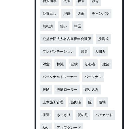
新人指導
先輩
後輩
教育
位置出し
理解
図面
チャンバラ
無礼講
笑い
中区
公益社団法人名古屋青年会議所
授賞式
プレゼンテーション
若者
人間力
対空
標識
経験
初心者
建築
パーソナルトレーナー
パーソナル
腹筋
腹筋ローラー
追い込み
土木施工管理
筋肉痛
腕
破壊
派遣
もっさり
髪の毛
ヘアカット
幼い
アップグレード