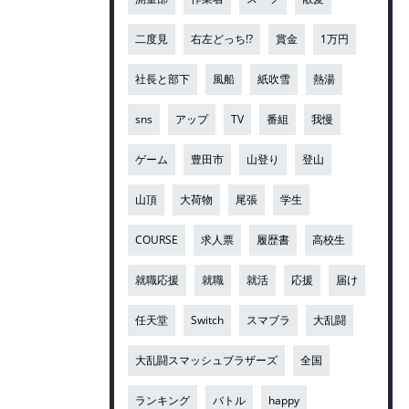
二度見
右左どっち!?
賞金
1万円
社長と部下
風船
紙吹雪
熱湯
sns
アップ
TV
番組
我慢
ゲーム
豊田市
山登り
登山
山頂
大荷物
尾張
学生
COURSE
求人票
履歴書
高校生
就職応援
就職
就活
応援
届け
任天堂
Switch
スマブラ
大乱闘
大乱闘スマッシュブラザーズ
全国
ランキング
バトル
happy