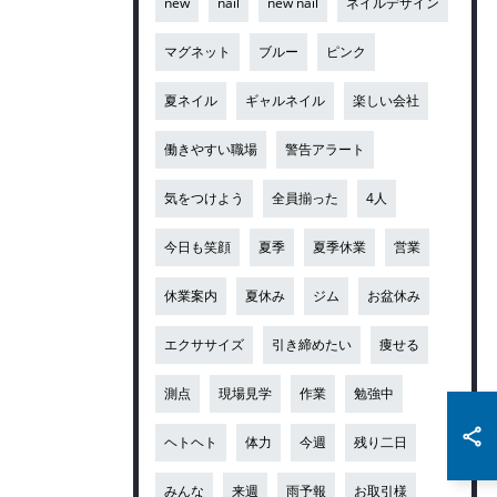
new
nail
new nail
ネイルデザイン
マグネット
ブルー
ピンク
夏ネイル
ギャルネイル
楽しい会社
働きやすい職場
警告アラート
気をつけよう
全員揃った
4人
今日も笑顔
夏季
夏季休業
営業
休業案内
夏休み
ジム
お盆休み
エクササイズ
引き締めたい
痩せる
測点
現場見学
作業
勉強中
ヘトヘト
体力
今週
残り二日
みんな
来週
雨予報
お取引様