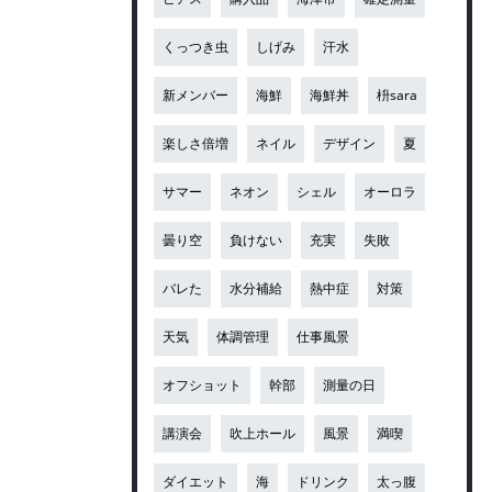
くっつき虫
しげみ
汗水
新メンバー
海鮮
海鮮丼
枡sara
楽しさ倍増
ネイル
デザイン
夏
サマー
ネオン
シェル
オーロラ
曇り空
負けない
充実
失敗
バレた
水分補給
熱中症
対策
天気
体調管理
仕事風景
オフショット
幹部
測量の日
講演会
吹上ホール
風景
満喫
ダイエット
海
ドリンク
太っ腹