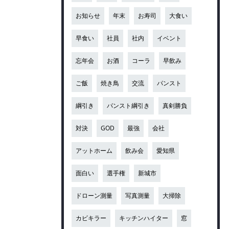
お知らせ
年末
お寿司
大食い
早食い
社員
社内
イベント
忘年会
お酒
コーラ
早飲み
ご飯
焼き鳥
交流
パンスト
綱引き
パンスト綱引き
真剣勝負
対決
GOD
最強
会社
アットホーム
飲み会
愛知県
面白い
選手権
新城市
ドローン測量
写真測量
大掃除
カビキラー
キッチンハイター
窓