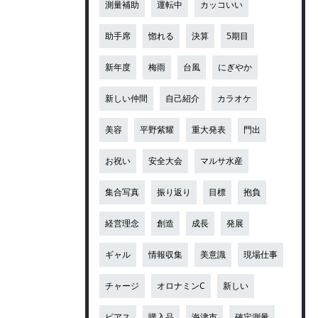
測量補助
運転中
カッコいい
助手席
惚れる
決算
5期目
新年度
梅雨
台風
にぎやか
新しい仲間
自己紹介
カラオケ
美容
平野紫耀
重大発表
門出
お祝い
安全大会
マルサ水産
集合写真
振り返り
目標
抱負
経営理念
創造
成長
発展
ギャル
情報収集
美意識
現場仕事
チャージ
オロナミンC
新しい
ピアス
購入品
海津市
確定測量