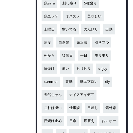
鶏sara
刺し盛り
5種盛り
鶏ユッケ
オススメ
美味しい
土曜日
空いてる
のんびり
出勤
角度
自然光
遠近法
引き立つ
朝から
猛暑日
一日
モリモリ
日焼け
痛い
ヒリヒリ
enjoy
summer
裏紙
紙エプロン
diy
天然ちゃん
ナイスアイデア
これは凄い
仕事姿
日差し
紫外線
日焼け止め
日傘
席替え
おにゅー