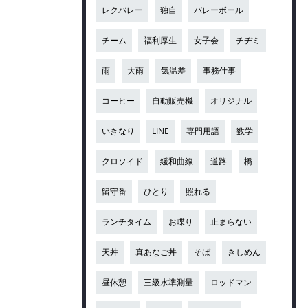
レクバレー
独自
バレーボール
チーム
福利厚生
女子会
チヂミ
雨
大雨
気温差
事務仕事
コーヒー
自動販売機
オリジナル
いきなり
LINE
専門用語
数学
クロソイド
緩和曲線
道路
橋
留守番
ひとり
照れる
ランチタイム
お喋り
止まらない
天丼
真あなご丼
そば
きしめん
昼休憩
三級水準測量
ロッドマン