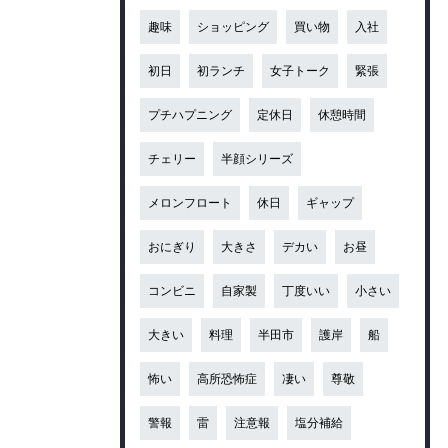
趣味
ショッピング
買い物
入社
初日
初ランチ
女子トーク
緊張
プチハプニング
定休日
休憩時間
チェリー
半顔シリーズ
メロンフロート
休日
ギャップ
おにぎり
大きさ
デカい
お昼
コンビニ
自家製
丁度いい
小さい
大きい
料理
半田市
護岸
船
怖い
高所恐怖症
凄い
尊敬
警報
雷
注意報
塩分補給