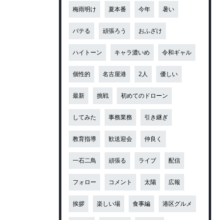
梅雨明け
夏本番
今年
暑い
バテる
頑張ろう
おふざけ
ハイトーン
キャラ濃いめ
令和ギャル
個性的
名古屋港
2人
優しい
最新
挑戦
初めてのドローン
してみた
事務業務
引き継ぎ
教育指導
歓送迎会
仲良く
一石二鳥
頑張る
ライブ
配信
フォロー
コメント
太陽
広報
挨拶
楽しい場
食事編
港区グルメ