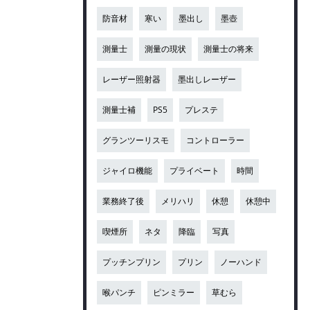
防音材
寒い
墨出し
墨壺
測量士
測量の現状
測量士の将来
レーザー照射器
墨出しレーザー
測量士補
PS5
プレステ
グランツーリスモ
コントローラー
ジャイロ機能
プライベート
時間
業務終了後
メリハリ
休憩
休憩中
喫煙所
ネタ
降臨
写真
プッチンプリン
プリン
ノーハンド
喉パンチ
ピンミラー
草むら