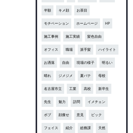
半額
キメ顔
お茶目
モチベーション
ホームページ
HP
施工事例
施工実績
髪色自由
オフィス
職場
派手髪
ハイライト
お洒落
自由
現場の様子
明るい
晴れ
ジメジメ
夏バテ
母校
名古屋市立
工業
高校
新卒生
先生
魅力
訪問
イメチェン
ボブ
顔痩せ
意見
ビック
フェイス
紹介
総務課
天然