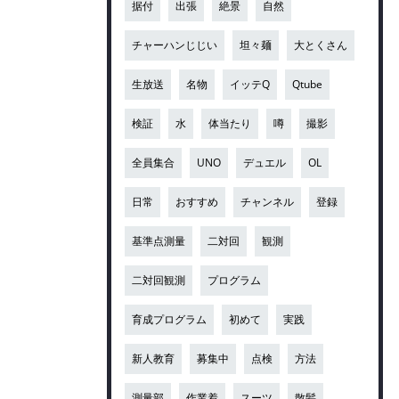
据付
出張
絶景
自然
チャーハンじじい
坦々麺
大とくさん
生放送
名物
イッテQ
Qtube
検証
水
体当たり
噂
撮影
全員集合
UNO
デュエル
OL
日常
おすすめ
チャンネル
登録
基準点測量
二対回
観測
二対回観測
プログラム
育成プログラム
初めて
実践
新人教育
募集中
点検
方法
測量部
作業着
スーツ
散髪