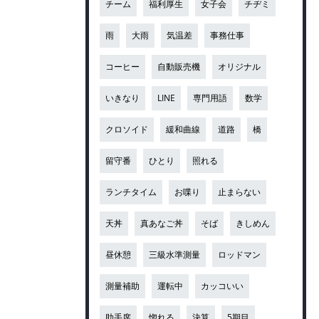
チーム
福利厚生
女子会
チヂミ
雨
大雨
気温差
事務仕事
コーヒー
自動販売機
オリジナル
いきなり
LINE
専門用語
数学
クロソイド
緩和曲線
道路
橋
留守番
ひとり
照れる
ランチタイム
お喋り
止まらない
天丼
真あなご丼
そば
きしめん
昼休憩
三級水準測量
ロッドマン
測量補助
運転中
カッコいい
助手席
惚れる
決算
5期目