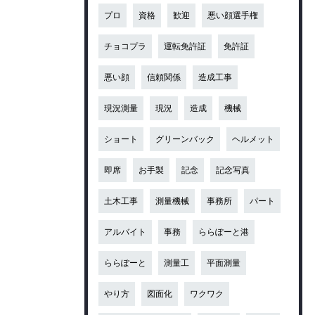
プロ
資格
歓迎
悪い顔選手権
チョコプラ
運転免許証
免許証
悪い顔
信頼関係
造成工事
現況測量
現況
造成
機械
ショート
グリーンバック
ヘルメット
即席
お手製
記念
記念写真
土木工事
測量機械
事務所
パート
アルバイト
事務
ららぽーと港
ららぽーと
測量工
平面測量
やり方
図面化
ワクワク