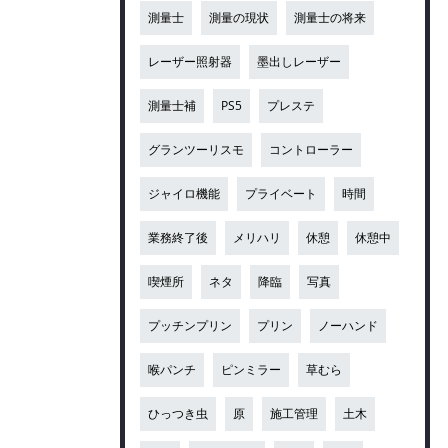
測量士
測量の現状
測量士の将来
レーザー照射器
墨出しレーザー
測量士補
PS5
プレステ
グランツーリスモ
コントローラー
ジャイロ機能
プライベート
時間
業務終了後
メリハリ
休憩
休憩中
喫煙所
ネタ
降臨
写真
プッチンプリン
プリン
ノーハンド
喉パンチ
ピンミラー
草むら
ひっつき虫
原
施工管理
土木