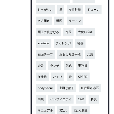
じゃがりこ
鼻
女性社員
ドローン
名古屋市
港区
ラーメン
麺王に俺はなる
部長
大食い企画
Youtube
チャレンジ
社長
顔面テープ
おもしろ選手権
元気
企業
ランチ
儀式
事務員
従業員
ハモリ
歌
SPEED
body&soul
上司と部下
名古屋市港区
内業
インフィニティ
CAD
解説
マニュアル
3次元
3次元測量