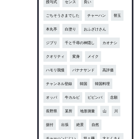
授与式
センス
良い
ごちそうさまでした
チャーハン
替玉
本丸亭
白塗り
おふざけさん
ジブリ
千と千尋の神隠し
カオナシ
クオリティ
変身
メイク
ハモリ我慢
バナナサンド
高評価
チャンネル登録
韓国
韓国料理
オッパ
牛カルビ
ビビンバ
念願
長野県
某所
地形測量
山
川
据付
出張
絶景
自然
チャーハンじじい
坦々麺
大とくさん