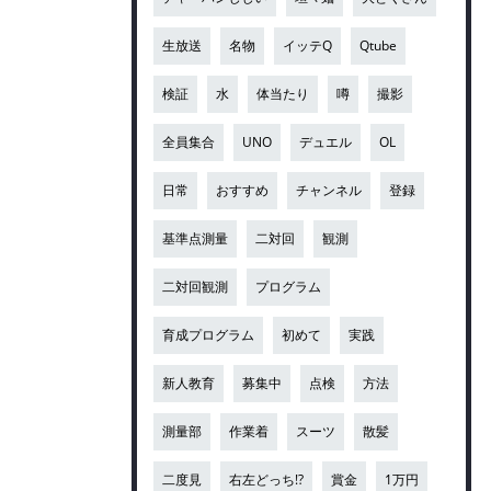
生放送
名物
イッテQ
Qtube
検証
水
体当たり
噂
撮影
全員集合
UNO
デュエル
OL
日常
おすすめ
チャンネル
登録
基準点測量
二対回
観測
二対回観測
プログラム
育成プログラム
初めて
実践
新人教育
募集中
点検
方法
測量部
作業着
スーツ
散髪
二度見
右左どっち!?
賞金
1万円