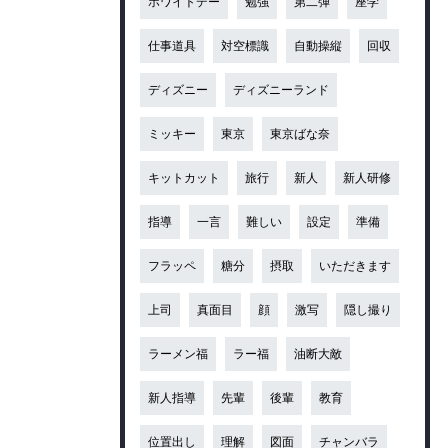
ホワイトデー
勉強
第二弾
座学
仕事道具
対空標識
自動操縦
回収
ディズニー
ディズニーランド
ミッキー
東京
東京ばな奈
キットカット
旅行
新人
新人研修
指導
一言
難しい
設定
準備
フラッペ
糖分
摂取
いただきます
上司
真面目
顔
激写
隠し撮り
ラーメン福
ラー福
油断大敵
新人指導
先輩
後輩
教育
位置出し
理解
図面
チャンバラ