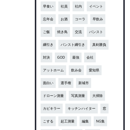
早食い
社員
社内
イベント
忘年会
お酒
コーラ
早飲み
ご飯
焼き鳥
交流
パンスト
綱引き
パンスト綱引き
真剣勝負
対決
GOD
最強
会社
アットホーム
飲み会
愛知県
面白い
選手権
新城市
ドローン測量
写真測量
大掃除
カビキラー
キッチンハイター
窓
こする
起工測量
編集
NG集