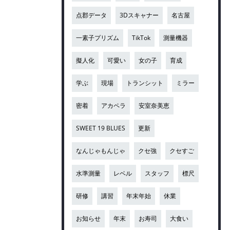
点郡データ
3Dスキャナー
名古屋
一素子プリズム
TikTok
測量機器
擬人化
可愛い
女の子
育成
学ぶ
現場
トランシット
ミラー
密着
アカペラ
安室奈美恵
SWEET 19 BLUES
更新
なんじゃもんじゃ
クセ強
クセすご
水準測量
レベル
スタッフ
標尺
研修
講習
年末年始
休業
お知らせ
年末
お寿司
大食い