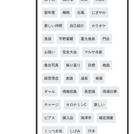
新年度
梅雨
台風
にぎやか
新しい仲間
自己紹介
カラオケ
美容
平野紫耀
重大発表
門出
お祝い
安全大会
マルサ水産
集合写真
振り返り
目標
抱負
経営理念
創造
成長
発展
ギャル
情報収集
美意識
現場仕事
チャージ
オロナミンC
新しい
ピアス
購入品
海津市
確定測量
くっつき虫
しげみ
汗水