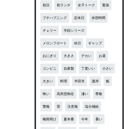
初日
初ランチ
女子トーク
緊張
プチハプニング
定休日
休憩時間
チェリー
半顔シリーズ
メロンフロート
休日
ギャップ
おにぎり
大きさ
デカい
お昼
コンビニ
自家製
丁度いい
小さい
大きい
料理
半田市
護岸
船
怖い
高所恐怖症
凄い
尊敬
警報
雷
注意報
塩分補給
梅雨明け
夏本番
今年
暑い