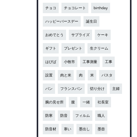
チョコ
チョコレート
birthday
ハッピーバースデー
誕生日
おめでとう
サプライズ
ケーキ
ギフト
プレゼント
生クリーム
はぴば
小牧市
工事測量
工事
設置
肉と米
肉
米
パスタ
パン
フランスパン
切り分け
主婦
腕の見せ所
腹
一緒
社長室
防寒
防音
フィルム
職人
防音材
寒い
墨出し
墨壺