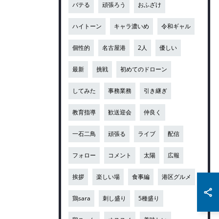
バテる
頑張ろう
おふざけ
ハイトーン
キャラ濃いめ
令和ギャル
個性的
名古屋港
2人
優しい
最新
挑戦
初めてのドローン
してみた
事務業務
引き継ぎ
教育指導
歓送迎会
仲良く
一石二鳥
頑張る
ライブ
配信
フォロー
コメント
太陽
広報
挨拶
楽しい場
食事編
港区グルメ
鶏sara
刺し盛り
5種盛り