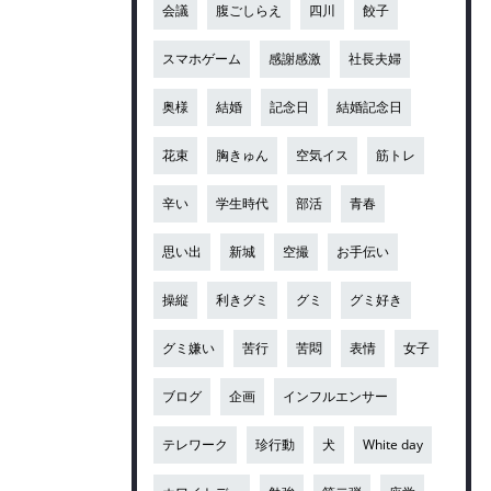
会議
腹ごしらえ
四川
餃子
スマホゲーム
感謝感激
社長夫婦
奥様
結婚
記念日
結婚記念日
花束
胸きゅん
空気イス
筋トレ
辛い
学生時代
部活
青春
思い出
新城
空撮
お手伝い
操縦
利きグミ
グミ
グミ好き
グミ嫌い
苦行
苦悶
表情
女子
ブログ
企画
インフルエンサー
テレワーク
珍行動
犬
White day