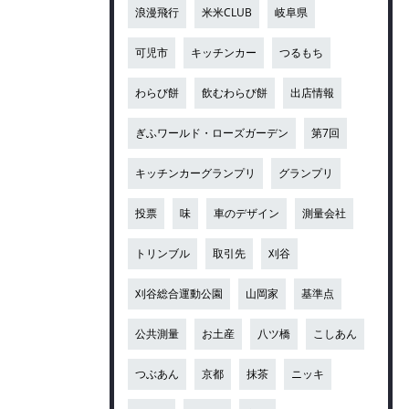
浪漫飛行
米米CLUB
岐阜県
可児市
キッチンカー
つるもち
わらび餅
飲むわらび餅
出店情報
ぎふワールド・ローズガーデン
第7回
キッチンカーグランプリ
グランプリ
投票
味
車のデザイン
測量会社
トリンブル
取引先
刈谷
刈谷総合運動公園
山岡家
基準点
公共測量
お土産
八ツ橋
こしあん
つぶあん
京都
抹茶
ニッキ