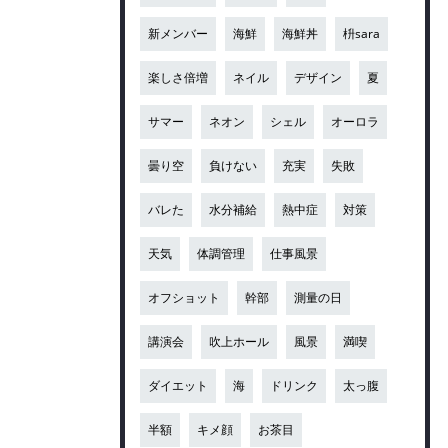
新メンバー
海鮮
海鮮丼
枡sara
楽しさ倍増
ネイル
デザイン
夏
サマー
ネオン
シェル
オーロラ
曇り空
負けない
充実
失敗
バレた
水分補給
熱中症
対策
天気
体調管理
仕事風景
オフショット
幹部
測量の日
講演会
吹上ホール
風景
満喫
ダイエット
海
ドリンク
太っ腹
半額
キメ顔
お茶目