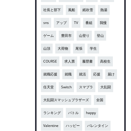
社長と部下
風船
紙吹雪
熱湯
sns
アップ
TV
番組
我慢
ゲーム
豊田市
山登り
登山
山頂
大荷物
尾張
学生
COURSE
求人票
履歴書
高校生
就職応援
就職
就活
応援
届け
任天堂
Switch
スマブラ
大乱闘
大乱闘スマッシュブラザーズ
全国
ランキング
バトル
happy
Valentine
ハッピー
バレンタイン