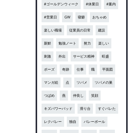
#ゴールデンウィーク
#休業日
#案内
#営業日
GW
寝癖
おちゃめ
楽しい職場
従業員の日常
建設
新鮮
勉強ノート
努力
楽しい
刺激
外出
サービス精神
旺盛
ポーズ
奇跡
仕事
職
平面図
マンガ絵
点
ツバメ
ツバメの巣
つばめ
燕
仲良し
笑顔
キズパワーパッド
滑り台
すぐバレた
レクバレー
独自
バレーボール