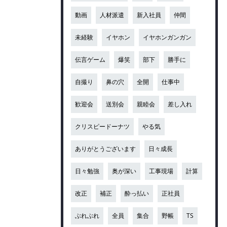
動画
人材派遣
新入社員
仲間
未経験
イヤホン
イヤホンガンガン
伝言ゲーム
爆笑
部下
勝手に
自撮り
鼻の穴
全開
仕事中
歓迎会
送別会
親睦会
差し入れ
クリスピードーナツ
やる気
ありがとうございます
日々成長
日々勉強
奥が深い
工事現場
計算
改正
補正
酔っ払い
正社員
ぶれぶれ
全員
集合
野帳
TS