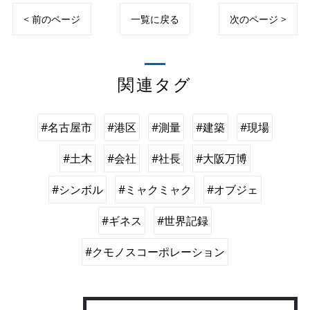
< 前のページ
一覧に戻る
次のページ >
関連タグ
#名古屋市
#港区
#測量
#建築
#現場
#土木
#会社
#社長
#大阪万博
#シンボル
#ミャクミャク
#オブジェ
#ギネス
#世界記録
#クモノスコーポレーション