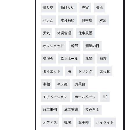
曇り空
負けない
充実
失敗
バレた
水分補給
熱中症
対策
天気
体調管理
仕事風景
オフショット
幹部
測量の日
講演会
吹上ホール
風景
満喫
ダイエット
海
ドリンク
太っ腹
半額
キメ顔
お茶目
モチベーション
ホームページ
HP
施工事例
施工実績
髪色自由
オフィス
職場
派手髪
ハイライト