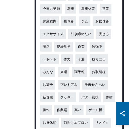
今日も笑顔
夏季
夏季休業
営業
休業案内
夏休み
ジム
お盆休み
エクササイズ
引き締めたい
痩せる
測点
現場見学
作業
勉強中
ヘトヘト
体力
今週
残り二日
みんな
来週
雨予報
お取引様
お菓子
プレミアム
千寿せんべい
新食感
クッキー
バター風味
体験
操作
作業場
高い
ゲーム機
お昼休憩
前掛けエプロン
リメイク