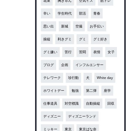
花束
胸きゅん
空気イス
筋トレ
辛い
学生時代
部活
青春
思い出
新城
空撮
お手伝い
操縦
利きグミ
グミ
グミ好き
グミ嫌い
苦行
苦悶
表情
女子
ブログ
企画
インフルエンサー
テレワーク
珍行動
犬
White day
ホワイトデー
勉強
第二弾
座学
仕事道具
対空標識
自動操縦
回収
ディズニー
ディズニーランド
ミッキー
東京
東京ばな奈