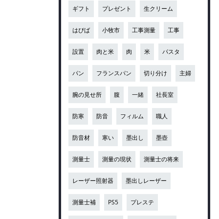
ギフト
プレゼント
生クリーム
はぴば
小牧市
工事測量
工事
設置
肉と米
肉
米
パスタ
パン
フランスパン
切り分け
主婦
腕の見せ所
腹
一緒
社長室
防寒
防音
フィルム
職人
防音材
寒い
墨出し
墨壺
測量士
測量の現状
測量士の将来
レーザー照射器
墨出しレーザー
測量士補
PS5
プレステ