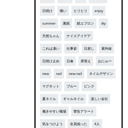
日焼け
痛い
ヒリヒリ
enjoy
summer
裏紙
紙エプロン
diy
天然ちゃん
ナイスアイデア
これは凄い
仕事姿
日差し
紫外線
日焼け止め
日傘
席替え
おにゅー
new
nail
new nail
ネイルデザイン
マグネット
ブルー
ピンク
夏ネイル
ギャルネイル
楽しい会社
働きやすい職場
警告アラート
気をつけよう
全員揃った
4人