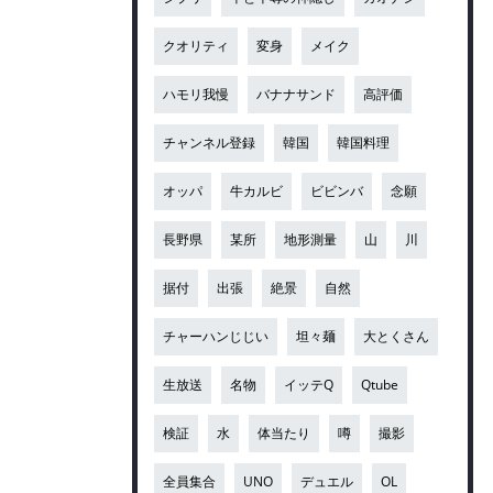
クオリティ
変身
メイク
ハモリ我慢
バナナサンド
高評価
チャンネル登録
韓国
韓国料理
オッパ
牛カルビ
ビビンバ
念願
長野県
某所
地形測量
山
川
据付
出張
絶景
自然
チャーハンじじい
坦々麺
大とくさん
生放送
名物
イッテQ
Qtube
検証
水
体当たり
噂
撮影
全員集合
UNO
デュエル
OL