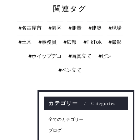
関連タグ
#名古屋市
#港区
#測量
#建築
#現場
#土木
#事務員
#広報
#TikTok
#撮影
#ホイップデコ
#写真立て
#ピン
#ペン立て
カテゴリー
Categories
全てのカテゴリー
ブログ