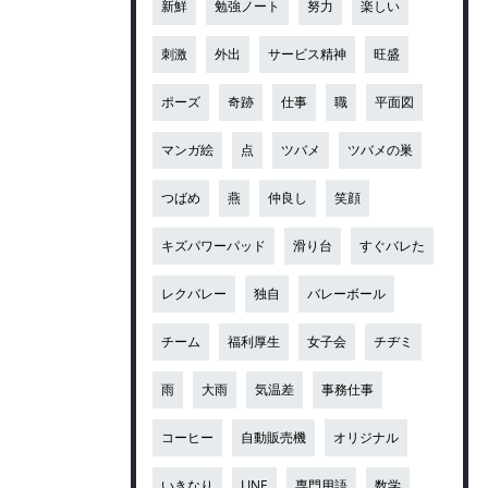
新鮮
勉強ノート
努力
楽しい
刺激
外出
サービス精神
旺盛
ポーズ
奇跡
仕事
職
平面図
マンガ絵
点
ツバメ
ツバメの巣
つばめ
燕
仲良し
笑顔
キズパワーパッド
滑り台
すぐバレた
レクバレー
独自
バレーボール
チーム
福利厚生
女子会
チヂミ
雨
大雨
気温差
事務仕事
コーヒー
自動販売機
オリジナル
いきなり
LINE
専門用語
数学