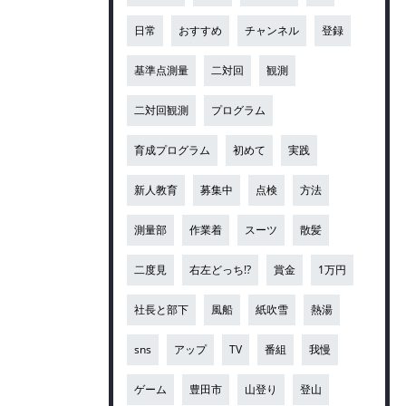
日常
おすすめ
チャンネル
登録
基準点測量
二対回
観測
二対回観測
プログラム
育成プログラム
初めて
実践
新人教育
募集中
点検
方法
測量部
作業着
スーツ
散髪
二度見
右左どっち!?
賞金
1万円
社長と部下
風船
紙吹雪
熱湯
sns
アップ
TV
番組
我慢
ゲーム
豊田市
山登り
登山