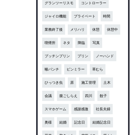
グランツーリスモ
コントローラー
ジャイロ機能
プライベート
時間
業務終了後
メリハリ
休憩
休憩中
喫煙所
ネタ
降臨
写真
プッチンプリン
プリン
ノーハンド
喉パンチ
ピンミラー
草むら
ひっつき虫
原
施工管理
土木
会議
腹ごしらえ
四川
餃子
スマホゲーム
感謝感激
社長夫婦
奥様
結婚
記念日
結婚記念日