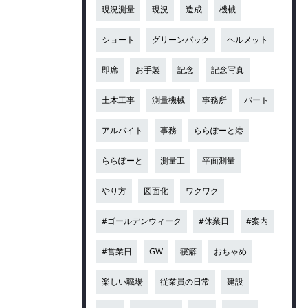
現況測量
現況
造成
機械
ショート
グリーンバック
ヘルメット
即席
お手製
記念
記念写真
土木工事
測量機械
事務所
パート
アルバイト
事務
ららぽーと港
ららぽーと
測量工
平面測量
やり方
図面化
ワクワク
#ゴールデンウィーク
#休業日
#案内
#営業日
GW
寝癖
おちゃめ
楽しい職場
従業員の日常
建設