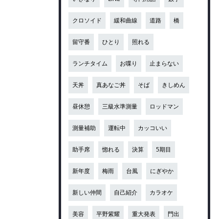
クロソイド
緩和曲線
道路
橋
留守番
ひとり
照れる
ランチタイム
お喋り
止まらない
天丼
真あなご丼
そば
きしめん
昼休憩
三級水準測量
ロッドマン
測量補助
運転中
カッコいい
助手席
惚れる
決算
5期目
新年度
梅雨
台風
にぎやか
新しい仲間
自己紹介
カラオケ
美容
平野紫耀
重大発表
門出