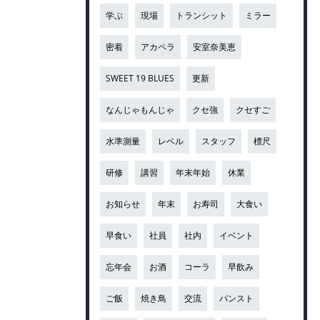
学ぶ
現場
トランシット
ミラー
密着
アカペラ
安室奈美恵
SWEET 19 BLUES
更新
なんじゃもんじゃ
クセ強
クセすご
水準測量
レベル
スタッフ
標尺
研修
講習
年末年始
休業
お知らせ
年末
お寿司
大食い
早食い
社員
社内
イベント
忘年会
お酒
コーラ
早飲み
ご飯
焼き鳥
交流
パンスト