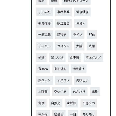
最新
挑戦
初めてのドローン
してみた
事務業務
引き継ぎ
教育指導
歓送迎会
仲良く
一石二鳥
頑張る
ライブ
配信
フォロー
コメント
太陽
広報
挨拶
楽しい場
食事編
港区グルメ
鶏sara
刺し盛り
5種盛り
鶏ユッケ
オススメ
美味しい
土曜日
空いてる
のんびり
出勤
角度
自然光
遠近法
引き立つ
朝から
猛暑日
一日
モリモリ