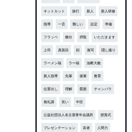
キットカット
旅行
新人
新人研修
指導
一言
難しい
設定
準備
フラッペ
糖分
摂取
いただきます
上司
真面目
顔
激写
隠し撮り
ラーメン福
ラー福
油断大敵
新人指導
先輩
後輩
教育
位置出し
理解
図面
チャンバラ
無礼講
笑い
中区
公益社団法人名古屋青年会議所
授賞式
プレゼンテーション
若者
人間力