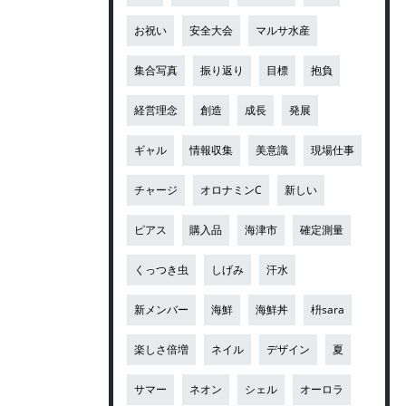
お祝い
安全大会
マルサ水産
集合写真
振り返り
目標
抱負
経営理念
創造
成長
発展
ギャル
情報収集
美意識
現場仕事
チャージ
オロナミンC
新しい
ピアス
購入品
海津市
確定測量
くっつき虫
しげみ
汗水
新メンバー
海鮮
海鮮丼
枡sara
楽しさ倍増
ネイル
デザイン
夏
サマー
ネオン
シェル
オーロラ