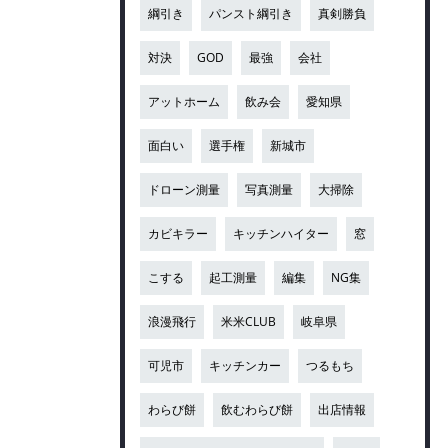
綱引き
パンスト綱引き
真剣勝負
対決
GOD
最強
会社
アットホーム
飲み会
愛知県
面白い
選手権
新城市
ドローン測量
写真測量
大掃除
カビキラー
キッチンハイター
窓
こする
起工測量
編集
NG集
浪漫飛行
米米CLUB
岐阜県
可児市
キッチンカー
つるもち
わらび餅
飲むわらび餅
出店情報