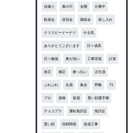
自撮り
鼻の穴
全開
仕事中
歓迎会
送別会
親睦会
差し入れ
クリスピードーナツ
やる気
ありがとうございます
日々成長
日々勉強
奥が深い
工事現場
計算
改正
補正
酔っ払い
正社員
ぶれぶれ
全員
集合
野帳
TS
プロ
資格
歓迎
悪い顔選手権
チョコプラ
運転免許証
免許証
悪い顔
信頼関係
造成工事