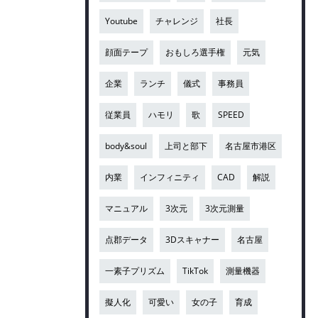
Youtube
チャレンジ
社長
顔面テープ
おもしろ選手権
元気
企業
ランチ
儀式
事務員
従業員
ハモリ
歌
SPEED
body&soul
上司と部下
名古屋市港区
内業
インフィニティ
CAD
解説
マニュアル
3次元
3次元測量
点郡データ
3Dスキャナー
名古屋
一素子プリズム
TikTok
測量機器
擬人化
可愛い
女の子
育成