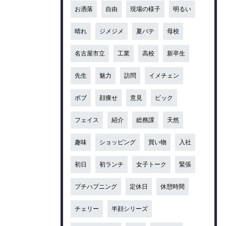
お洒落
自由
現場の様子
明るい
晴れ
ジメジメ
夏バテ
母校
名古屋市立
工業
高校
新卒生
先生
魅力
訪問
イメチェン
ボブ
顔痩せ
意見
ビック
フェイス
紹介
総務課
天然
趣味
ショッピング
買い物
入社
初日
初ランチ
女子トーク
緊張
プチハプニング
定休日
休憩時間
チェリー
半顔シリーズ