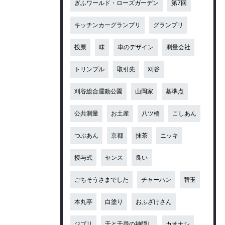
ぎふワールド・ローズガーデン
第7回
キッチンカーグランプリ
グランプリ
投票
味
車のデザイン
測量会社
トリンブル
取引先
刈谷
刈谷総合運動公園
山岡家
基準点
公共測量
お土産
八ツ橋
こしあん
つぶあん
京都
抹茶
ニッキ
授与式
センス
良い
ごちそうさまでした
チャーハン
替玉
本丸亭
白塗り
おふざけさん
ジブリ
千と千尋の神隠し
カオナシ