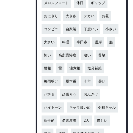
メロンフロート
休日
ギャップ
おにぎり
大きさ
デカい
お昼
コンビニ
自家製
丁度いい
小さい
大きい
料理
半田市
護岸
船
怖い
高所恐怖症
凄い
尊敬
警報
雷
注意報
塩分補給
梅雨明け
夏本番
今年
暑い
バテる
頑張ろう
おふざけ
ハイトーン
キャラ濃いめ
令和ギャル
個性的
名古屋港
2人
優しい