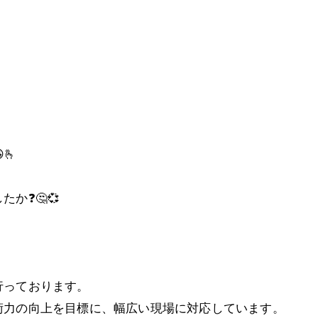
🫰
か❓🤔💞
行っております。
術力の向上を目標に、幅広い現場に対応しています。