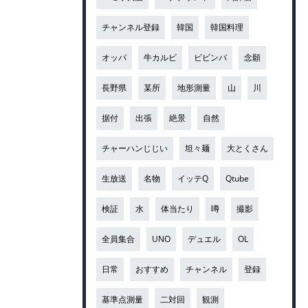
チャンネル登録
韓国
韓国料理
オッパ
牛カルビ
ビビンバ
念願
長野県
某所
地形測量
山
川
据付
出張
絶景
自然
チャーハンじじい
坦々麺
大とくさん
生放送
名物
イッテQ
Qtube
検証
水
体当たり
噂
撮影
全員集合
UNO
デュエル
OL
日常
おすすめ
チャンネル
登録
基準点測量
二対回
観測