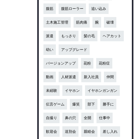
腹筋
腹筋ローラー
追い込み
土木施工管理
筋肉痛
腕
破壊
派遣
もっさり
髪の毛
ヘアカット
幼い
アップグレード
バージョンアップ
花粉
花粉症
動画
人材派遣
新入社員
仲間
未経験
イヤホン
イヤホンガンガン
伝言ゲーム
爆笑
部下
勝手に
自撮り
鼻の穴
全開
仕事中
歓迎会
送別会
親睦会
差し入れ