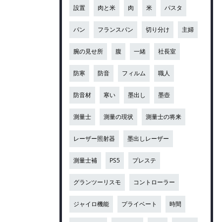
設置
肉と米
肉
米
パスタ
パン
フランスパン
切り分け
主婦
腕の見せ所
腹
一緒
社長室
防寒
防音
フィルム
職人
防音材
寒い
墨出し
墨壺
測量士
測量の現状
測量士の将来
レーザー照射器
墨出しレーザー
測量士補
PS5
プレステ
グランツーリスモ
コントローラー
ジャイロ機能
プライベート
時間