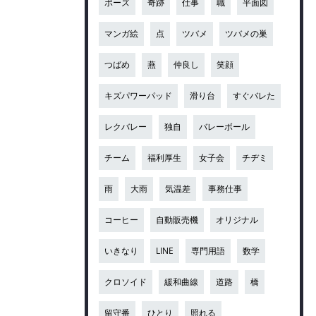
ポーズ
奇跡
仕事
職
平面図
マンガ絵
点
ツバメ
ツバメの巣
つばめ
燕
仲良し
笑顔
キズパワーパッド
滑り台
すぐバレた
レクバレー
独自
バレーボール
チーム
福利厚生
女子会
チヂミ
雨
大雨
気温差
事務仕事
コーヒー
自動販売機
オリジナル
いきなり
LINE
専門用語
数学
クロソイド
緩和曲線
道路
橋
留守番
ひとり
照れる