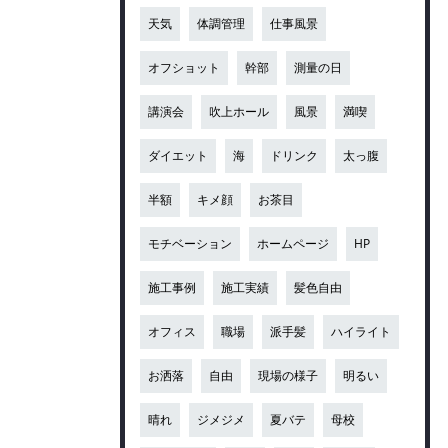
天気
体調管理
仕事風景
オフショット
幹部
測量の日
講演会
吹上ホール
風景
満喫
ダイエット
海
ドリンク
太っ腹
半額
キメ顔
お茶目
モチベーション
ホームページ
HP
施工事例
施工実績
髪色自由
オフィス
職場
派手髪
ハイライト
お洒落
自由
現場の様子
明るい
晴れ
ジメジメ
夏バテ
母校