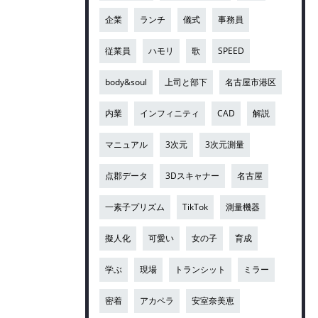
企業
ランチ
儀式
事務員
従業員
ハモリ
歌
SPEED
body&soul
上司と部下
名古屋市港区
内業
インフィニティ
CAD
解説
マニュアル
3次元
3次元測量
点郡データ
3Dスキャナー
名古屋
一素子プリズム
TikTok
測量機器
擬人化
可愛い
女の子
育成
学ぶ
現場
トランシット
ミラー
密着
アカペラ
安室奈美恵