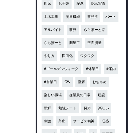
即席
お手製
記念
記念写真
土木工事
測量機械
事務所
パート
アルバイト
事務
ららぽーと港
ららぽーと
測量工
平面測量
やり方
図面化
ワクワク
#ゴールデンウィーク
#休業日
#案内
#営業日
GW
寝癖
おちゃめ
楽しい職場
従業員の日常
建設
新鮮
勉強ノート
努力
楽しい
刺激
外出
サービス精神
旺盛