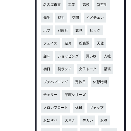
名古屋市立
工業
高校
新卒生
先生
魅力
訪問
イメチェン
ボブ
顔痩せ
意見
ビック
フェイス
紹介
総務課
天然
趣味
ショッピング
買い物
入社
初日
初ランチ
女子トーク
緊張
プチハプニング
定休日
休憩時間
チェリー
半顔シリーズ
メロンフロート
休日
ギャップ
おにぎり
大きさ
デカい
お昼