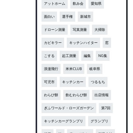
アットホーム
飲み会
愛知県
面白い
選手権
新城市
ドローン測量
写真測量
大掃除
カビキラー
キッチンハイター
窓
こする
起工測量
編集
NG集
浪漫飛行
米米CLUB
岐阜県
可児市
キッチンカー
つるもち
わらび餅
飲むわらび餅
出店情報
ぎふワールド・ローズガーデン
第7回
キッチンカーグランプリ
グランプリ