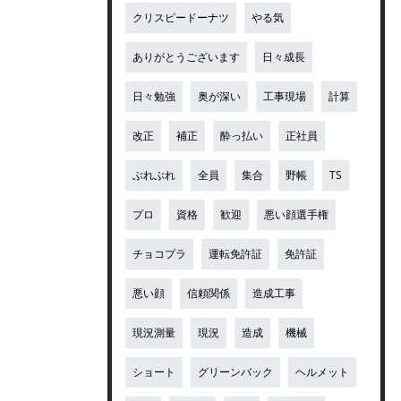
クリスピードーナツ
やる気
ありがとうございます
日々成長
日々勉強
奥が深い
工事現場
計算
改正
補正
酔っ払い
正社員
ぶれぶれ
全員
集合
野帳
TS
プロ
資格
歓迎
悪い顔選手権
チョコプラ
運転免許証
免許証
悪い顔
信頼関係
造成工事
現況測量
現況
造成
機械
ショート
グリーンバック
ヘルメット