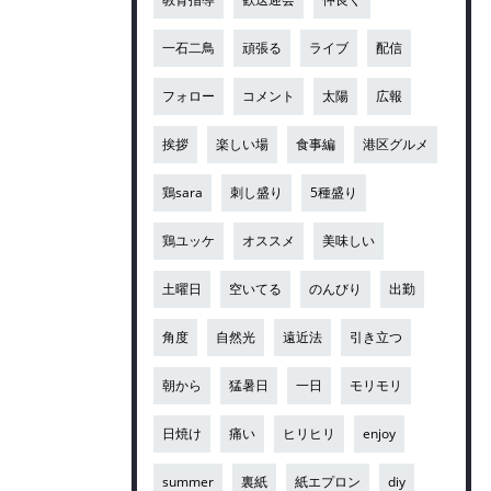
一石二鳥
頑張る
ライブ
配信
フォロー
コメント
太陽
広報
挨拶
楽しい場
食事編
港区グルメ
鶏sara
刺し盛り
5種盛り
鶏ユッケ
オススメ
美味しい
土曜日
空いてる
のんびり
出勤
角度
自然光
遠近法
引き立つ
朝から
猛暑日
一日
モリモリ
日焼け
痛い
ヒリヒリ
enjoy
summer
裏紙
紙エプロン
diy