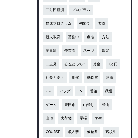
二対回観測
プログラム
育成プログラム
初めて
実践
新人教育
募集中
点検
方法
測量部
作業着
スーツ
散髪
二度見
右左どっち!?
賞金
1万円
社長と部下
風船
紙吹雪
熱湯
sns
アップ
TV
番組
我慢
ゲーム
豊田市
山登り
登山
山頂
大荷物
尾張
学生
COURSE
求人票
履歴書
高校生