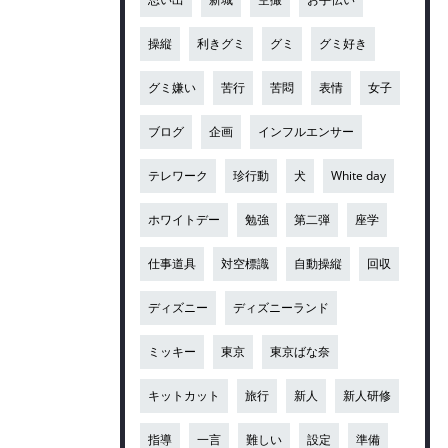
操縦
利きグミ
グミ
グミ好き
グミ嫌い
苦行
苦悶
表情
女子
ブログ
企画
インフルエンサー
テレワーク
珍行動
犬
White day
ホワイトデー
勉強
第二弾
座学
仕事道具
対空標識
自動操縦
回収
ディズニー
ディズニーランド
ミッキー
東京
東京ばな奈
キットカット
旅行
新人
新人研修
指導
一言
難しい
設定
準備