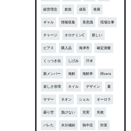
経営理念
創造
成長
発展
ギャル
情報収集
美意識
現場仕事
チャージ
オロナミンC
新しい
ピアス
購入品
海津市
確定測量
くっつき虫
しげみ
汗水
新メンバー
海鮮
海鮮丼
枡sara
楽しさ倍増
ネイル
デザイン
夏
サマー
ネオン
シェル
オーロラ
曇り空
負けない
充実
失敗
バレた
水分補給
熱中症
対策