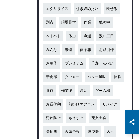
エクササイズ
引き締めたい
痩せる
測点
現場見学
作業
勉強中
ヘトヘト
体力
今週
残り二日
みんな
来週
雨予報
お取引様
お菓子
プレミアム
千寿せんべい
新食感
クッキー
バター風味
体験
操作
作業場
高い
ゲーム機
お昼休憩
前掛けエプロン
リメイク
汚れ防止
もうすぐ
花火大会
長良川
天気予報
遊び場
大人