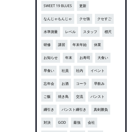
SWEET 19 BLUES
更新
なんじゃもんじゃ
クセ強
クセすご
水準測量
レベル
スタッフ
標尺
研修
講習
年末年始
休業
お知らせ
年末
お寿司
大食い
早食い
社員
社内
イベント
忘年会
お酒
コーラ
早飲み
ご飯
焼き鳥
交流
パンスト
綱引き
パンスト綱引き
真剣勝負
対決
GOD
最強
会社