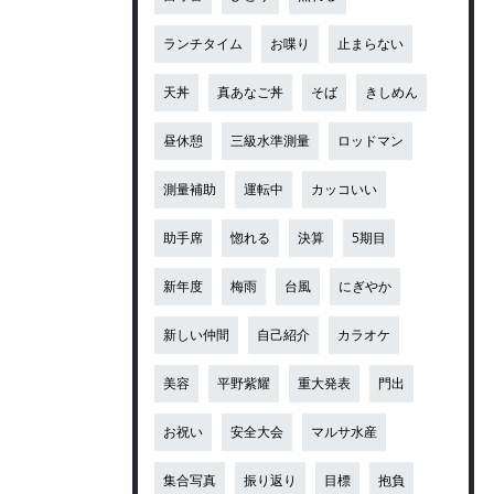
ランチタイム
お喋り
止まらない
天丼
真あなご丼
そば
きしめん
昼休憩
三級水準測量
ロッドマン
測量補助
運転中
カッコいい
助手席
惚れる
決算
5期目
新年度
梅雨
台風
にぎやか
新しい仲間
自己紹介
カラオケ
美容
平野紫耀
重大発表
門出
お祝い
安全大会
マルサ水産
集合写真
振り返り
目標
抱負