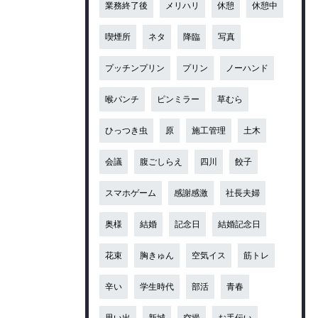
業務終了後
メリハリ
休憩
休憩中
喫煙所
ネタ
降臨
写真
プッチンプリン
プリン
ノーハンド
喉パンチ
ピンミラー
草むら
ひっつき虫
原
施工管理
土木
会議
腹ごしらえ
四川
餃子
スマホゲーム
感謝感激
社長夫婦
奥様
結婚
記念日
結婚記念日
花束
胸きゅん
空気イス
筋トレ
辛い
学生時代
部活
青春
思い出
新城
空撮
お手伝い