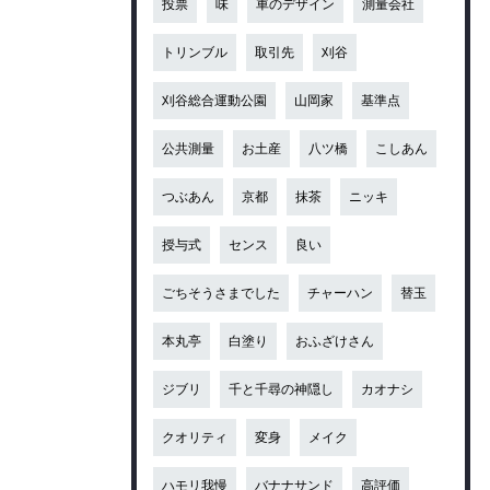
投票
味
車のデザイン
測量会社
トリンブル
取引先
刈谷
刈谷総合運動公園
山岡家
基準点
公共測量
お土産
八ツ橋
こしあん
つぶあん
京都
抹茶
ニッキ
授与式
センス
良い
ごちそうさまでした
チャーハン
替玉
本丸亭
白塗り
おふざけさん
ジブリ
千と千尋の神隠し
カオナシ
クオリティ
変身
メイク
ハモリ我慢
バナナサンド
高評価