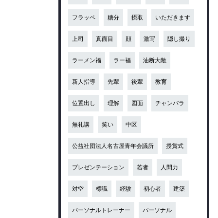
フラッペ
糖分
摂取
いただきます
上司
真面目
顔
激写
隠し撮り
ラーメン福
ラー福
油断大敵
新人指導
先輩
後輩
教育
位置出し
理解
図面
チャンバラ
無礼講
笑い
中区
公益社団法人名古屋青年会議所
授賞式
プレゼンテーション
若者
人間力
対空
標識
経験
初心者
建築
パーソナルトレーナー
パーソナル