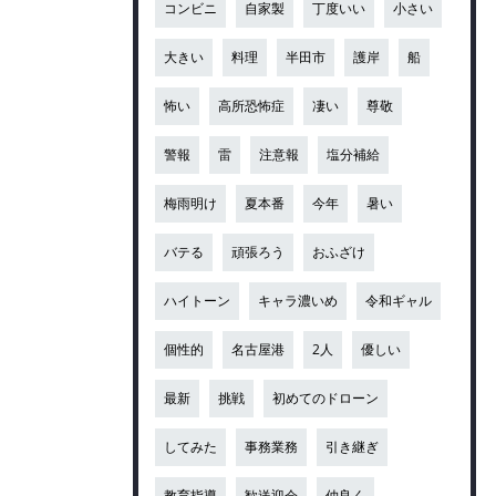
コンビニ
自家製
丁度いい
小さい
大きい
料理
半田市
護岸
船
怖い
高所恐怖症
凄い
尊敬
警報
雷
注意報
塩分補給
梅雨明け
夏本番
今年
暑い
バテる
頑張ろう
おふざけ
ハイトーン
キャラ濃いめ
令和ギャル
個性的
名古屋港
2人
優しい
最新
挑戦
初めてのドローン
してみた
事務業務
引き継ぎ
教育指導
歓送迎会
仲良く