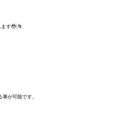
😳❕🌀
る事が可能です。