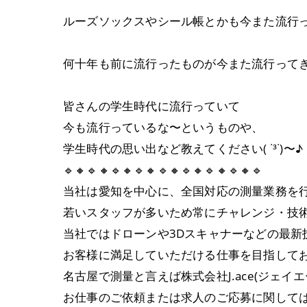
ルーズソックスやシール帳とかも今また流行って
何十年も前に流行ったものが今また流行ってき
皆さんの学生時代に流行っていて
今も流行っているな〜というものや、
学生時代の思い出など教えてください( ˙³˙)〜♪
🔹🔸🔹🔸🔹🔸🔹🔸🔹🔸🔹🔸🔹🔸🔹🔸🔹
当社は愛知を中心に、全国対応の測量業務を
若いスタッフが多いため常にチャレンジ・技
当社ではドローンや3Dスキャナーなどの最
お客様に満足していただける仕事を目指して
名古屋で測量と言えば株式会社J.ace(ジェイエ
お仕事のご依頼または求人のご応募に関して