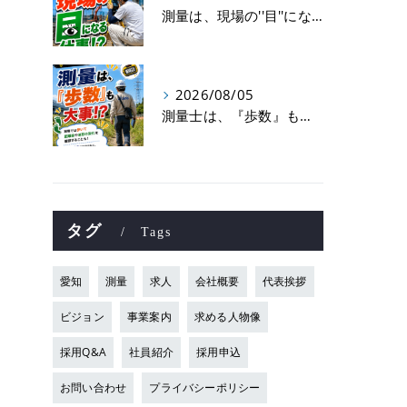
測量は、現場の''目''になる仕事！？
2026/08/05
測量士は、『歩数』も大事！？
タグ
Tags
愛知
測量
求人
会社概要
代表挨拶
ビジョン
事業案内
求める人物像
採用Q&A
社員紹介
採用申込
お問い合わせ
プライバシーポリシー