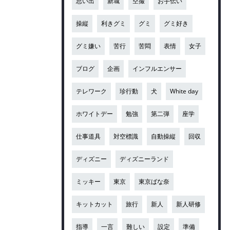
思い出
新城
空撮
お手伝い
操縦
利きグミ
グミ
グミ好き
グミ嫌い
苦行
苦悶
表情
女子
ブログ
企画
インフルエンサー
テレワーク
珍行動
犬
White day
ホワイトデー
勉強
第二弾
座学
仕事道具
対空標識
自動操縦
回収
ディズニー
ディズニーランド
ミッキー
東京
東京ばな奈
キットカット
旅行
新人
新人研修
指導
一言
難しい
設定
準備