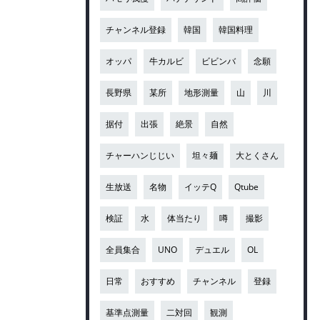
チャンネル登録
韓国
韓国料理
オッパ
牛カルビ
ビビンバ
念願
長野県
某所
地形測量
山
川
据付
出張
絶景
自然
チャーハンじじい
坦々麺
大とくさん
生放送
名物
イッテQ
Qtube
検証
水
体当たり
噂
撮影
全員集合
UNO
デュエル
OL
日常
おすすめ
チャンネル
登録
基準点測量
二対回
観測