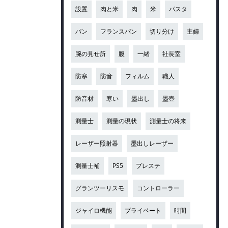
設置
肉と米
肉
米
パスタ
パン
フランスパン
切り分け
主婦
腕の見せ所
腹
一緒
社長室
防寒
防音
フィルム
職人
防音材
寒い
墨出し
墨壺
測量士
測量の現状
測量士の将来
レーザー照射器
墨出しレーザー
測量士補
PS5
プレステ
グランツーリスモ
コントローラー
ジャイロ機能
プライベート
時間