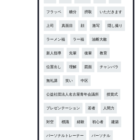
フラッペ
糖分
摂取
いただきます
上司
真面目
顔
激写
隠し撮り
ラーメン福
ラー福
油断大敵
新人指導
先輩
後輩
教育
位置出し
理解
図面
チャンバラ
無礼講
笑い
中区
公益社団法人名古屋青年会議所
授賞式
プレゼンテーション
若者
人間力
対空
標識
経験
初心者
建築
パーソナルトレーナー
パーソナル