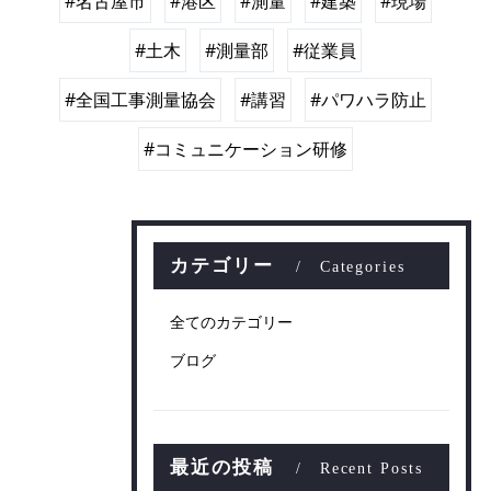
#名古屋市
#港区
#測量
#建築
#現場
#土木
#測量部
#従業員
#全国工事測量協会
#講習
#パワハラ防止
#コミュニケーション研修
カテゴリー
Categories
全てのカテゴリー
ブログ
最近の投稿
Recent Posts