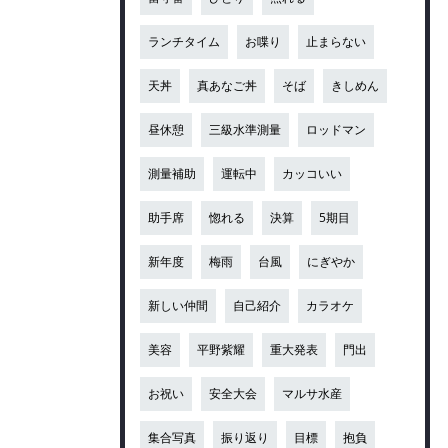
ランチタイム
お喋り
止まらない
天丼
真あなご丼
そば
きしめん
昼休憩
三級水準測量
ロッドマン
測量補助
運転中
カッコいい
助手席
惚れる
決算
5期目
新年度
梅雨
台風
にぎやか
新しい仲間
自己紹介
カラオケ
美容
平野紫耀
重大発表
門出
お祝い
安全大会
マルサ水産
集合写真
振り返り
目標
抱負