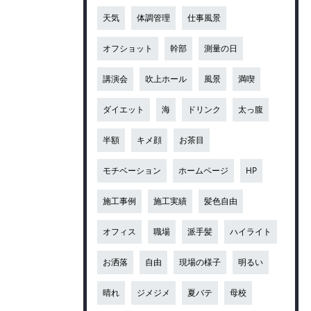
天気
体調管理
仕事風景
オフショット
幹部
測量の日
講演会
吹上ホール
風景
満喫
ダイエット
海
ドリンク
太っ腹
半額
キメ顔
お茶目
モチベーション
ホームページ
HP
施工事例
施工実績
髪色自由
オフィス
職場
派手髪
ハイライト
お洒落
自由
現場の様子
明るい
晴れ
ジメジメ
夏バテ
母校