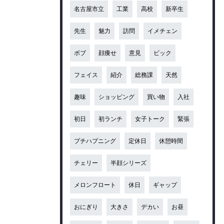
名古屋市立
工業
高校
新卒生
先生
魅力
訪問
イメチェン
ボブ
顔痩せ
意見
ビック
フェイス
紹介
総務課
天然
趣味
ショッピング
買い物
入社
初日
初ランチ
女子トーク
緊張
プチハプニング
定休日
休憩時間
チェリー
半顔シリーズ
メロンフロート
休日
ギャップ
おにぎり
大きさ
デカい
お昼