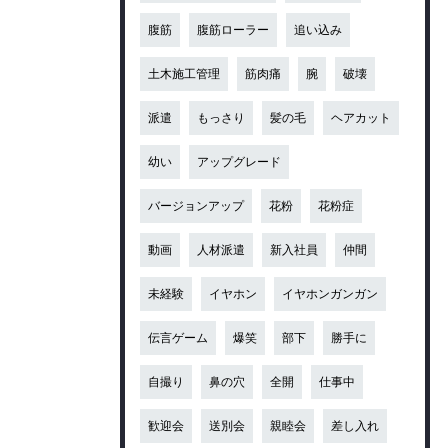
腹筋
腹筋ローラー
追い込み
土木施工管理
筋肉痛
腕
破壊
派遣
もっさり
髪の毛
ヘアカット
幼い
アップグレード
バージョンアップ
花粉
花粉症
動画
人材派遣
新入社員
仲間
未経験
イヤホン
イヤホンガンガン
伝言ゲーム
爆笑
部下
勝手に
自撮り
鼻の穴
全開
仕事中
歓迎会
送別会
親睦会
差し入れ