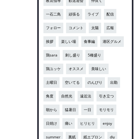
教育指導
歓送迎会
仲良く
一石二鳥
頑張る
ライブ
配信
フォロー
コメント
太陽
広報
挨拶
楽しい場
食事編
港区グルメ
鶏sara
刺し盛り
5種盛り
鶏ユッケ
オススメ
美味しい
土曜日
空いてる
のんびり
出勤
角度
自然光
遠近法
引き立つ
朝から
猛暑日
一日
モリモリ
日焼け
痛い
ヒリヒリ
enjoy
summer
裏紙
紙エプロン
diy