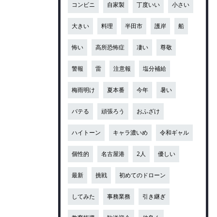
コンビニ
自家製
丁度いい
小さい
大きい
料理
半田市
護岸
船
怖い
高所恐怖症
凄い
尊敬
警報
雷
注意報
塩分補給
梅雨明け
夏本番
今年
暑い
バテる
頑張ろう
おふざけ
ハイトーン
キャラ濃いめ
令和ギャル
個性的
名古屋港
2人
優しい
最新
挑戦
初めてのドローン
してみた
事務業務
引き継ぎ