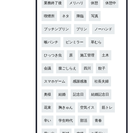
業務終了後
メリハリ
休憩
休憩中
喫煙所
ネタ
降臨
写真
プッチンプリン
プリン
ノーハンド
喉パンチ
ピンミラー
草むら
ひっつき虫
原
施工管理
土木
会議
腹ごしらえ
四川
餃子
スマホゲーム
感謝感激
社長夫婦
奥様
結婚
記念日
結婚記念日
花束
胸きゅん
空気イス
筋トレ
辛い
学生時代
部活
青春