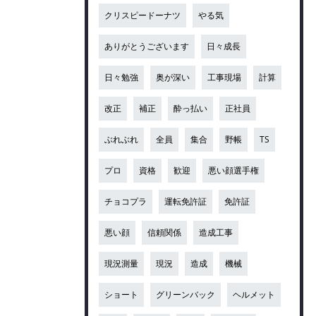
クリスピードーナツ
やる気
ありがとうございます
日々成長
日々勉強
奥が深い
工事現場
計算
改正
補正
酔っ払い
正社員
ぶれぶれ
全員
集合
野帳
TS
プロ
資格
歓迎
悪い顔選手権
チョコプラ
運転免許証
免許証
悪い顔
信頼関係
造成工事
現況測量
現況
造成
機械
ショート
グリーンバック
ヘルメット