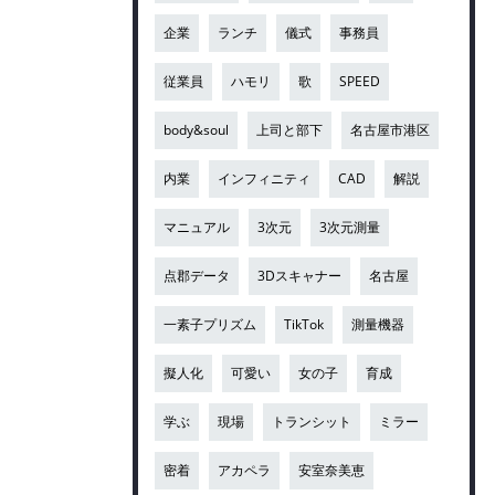
企業
ランチ
儀式
事務員
従業員
ハモリ
歌
SPEED
body&soul
上司と部下
名古屋市港区
内業
インフィニティ
CAD
解説
マニュアル
3次元
3次元測量
点郡データ
3Dスキャナー
名古屋
一素子プリズム
TikTok
測量機器
擬人化
可愛い
女の子
育成
学ぶ
現場
トランシット
ミラー
密着
アカペラ
安室奈美恵