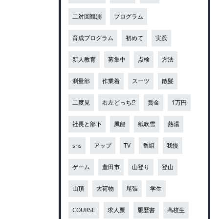
二対回観測
プログラム
育成プログラム
初めて
実践
新人教育
募集中
点検
方法
測量部
作業着
スーツ
散髪
二度見
右左どっち!?
賞金
1万円
社長と部下
風船
紙吹雪
熱湯
sns
アップ
TV
番組
我慢
ゲーム
豊田市
山登り
登山
山頂
大荷物
尾張
学生
COURSE
求人票
履歴書
高校生