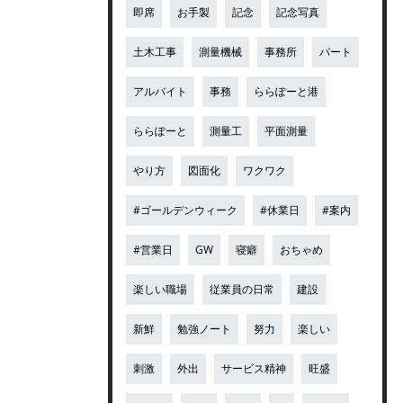
即席
お手製
記念
記念写真
土木工事
測量機械
事務所
パート
アルバイト
事務
ららぽーと港
ららぽーと
測量工
平面測量
やり方
図面化
ワクワク
#ゴールデンウィーク
#休業日
#案内
#営業日
GW
寝癖
おちゃめ
楽しい職場
従業員の日常
建設
新鮮
勉強ノート
努力
楽しい
刺激
外出
サービス精神
旺盛