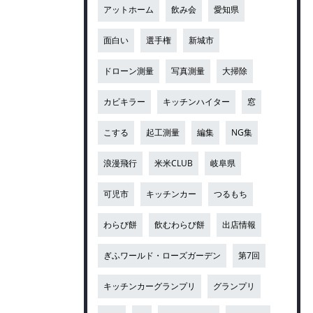
アットホーム
飲み会
愛知県
面白い
選手権
新城市
ドローン測量
写真測量
大掃除
カビキラー
キッチンハイター
窓
こする
起工測量
編集
NG集
浪漫飛行
米米CLUB
岐阜県
可児市
キッチンカー
つるもち
わらび餅
飲むわらび餅
出店情報
ぎふワールド・ローズガーデン
第7回
キッチンカーグランプリ
グランプリ