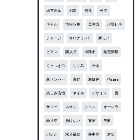
経営理念
創造
成長
発展
ギャル
情報収集
美意識
現場仕事
チャージ
オロナミンC
新しい
ピアス
購入品
海津市
確定測量
くっつき虫
しげみ
汗水
新メンバー
海鮮
海鮮丼
枡sara
楽しさ倍増
ネイル
デザイン
夏
サマー
ネオン
シェル
オーロラ
曇り空
負けない
充実
失敗
バレた
水分補給
熱中症
対策