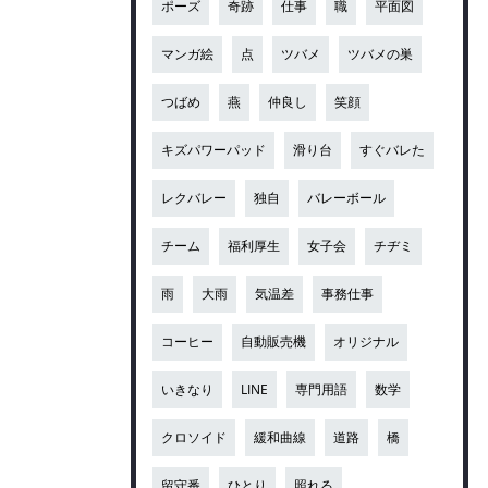
ポーズ
奇跡
仕事
職
平面図
マンガ絵
点
ツバメ
ツバメの巣
つばめ
燕
仲良し
笑顔
キズパワーパッド
滑り台
すぐバレた
レクバレー
独自
バレーボール
チーム
福利厚生
女子会
チヂミ
雨
大雨
気温差
事務仕事
コーヒー
自動販売機
オリジナル
いきなり
LINE
専門用語
数学
クロソイド
緩和曲線
道路
橋
留守番
ひとり
照れる