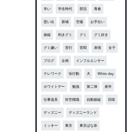
辛い
学生時代
部活
青春
思い出
新城
空撮
お手伝い
操縦
利きグミ
グミ
グミ好き
グミ嫌い
苦行
苦悶
表情
女子
ブログ
企画
インフルエンサー
テレワーク
珍行動
犬
White day
ホワイトデー
勉強
第二弾
座学
仕事道具
対空標識
自動操縦
回収
ディズニー
ディズニーランド
ミッキー
東京
東京ばな奈