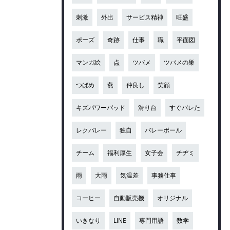
刺激
外出
サービス精神
旺盛
ポーズ
奇跡
仕事
職
平面図
マンガ絵
点
ツバメ
ツバメの巣
つばめ
燕
仲良し
笑顔
キズパワーパッド
滑り台
すぐバレた
レクバレー
独自
バレーボール
チーム
福利厚生
女子会
チヂミ
雨
大雨
気温差
事務仕事
コーヒー
自動販売機
オリジナル
いきなり
LINE
専門用語
数学