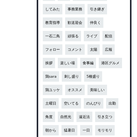
してみた
事務業務
引き継ぎ
教育指導
歓送迎会
仲良く
一石二鳥
頑張る
ライブ
配信
フォロー
コメント
太陽
広報
挨拶
楽しい場
食事編
港区グルメ
鶏sara
刺し盛り
5種盛り
鶏ユッケ
オススメ
美味しい
土曜日
空いてる
のんびり
出勤
角度
自然光
遠近法
引き立つ
朝から
猛暑日
一日
モリモリ