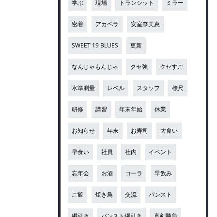
学ぶ
現場
トランシット
ミラー
密着
アカペラ
安室奈美恵
SWEET 19 BLUES
更新
なんじゃもんじゃ
クセ強
クセすご
水準測量
レベル
スタッフ
標尺
研修
講習
年末年始
休業
お知らせ
年末
お寿司
大食い
早食い
社員
社内
イベント
忘年会
お酒
コーラ
早飲み
ご飯
焼き鳥
交流
パンスト
綱引き
パンスト綱引き
真剣勝負