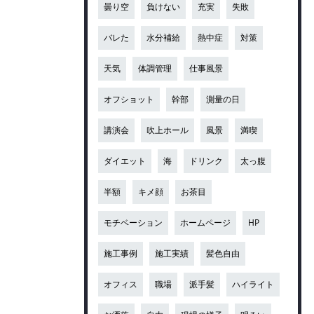
曇り空
負けない
充実
失敗
バレた
水分補給
熱中症
対策
天気
体調管理
仕事風景
オフショット
幹部
測量の日
講演会
吹上ホール
風景
満喫
ダイエット
海
ドリンク
太っ腹
半額
キメ顔
お茶目
モチベーション
ホームページ
HP
施工事例
施工実績
髪色自由
オフィス
職場
派手髪
ハイライト