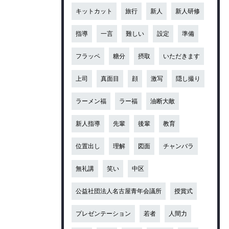
キットカット
旅行
新人
新人研修
指導
一言
難しい
設定
準備
フラッペ
糖分
摂取
いただきます
上司
真面目
顔
激写
隠し撮り
ラーメン福
ラー福
油断大敵
新人指導
先輩
後輩
教育
位置出し
理解
図面
チャンバラ
無礼講
笑い
中区
公益社団法人名古屋青年会議所
授賞式
プレゼンテーション
若者
人間力