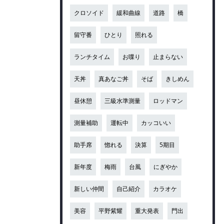
クロソイド
緩和曲線
道路
橋
留守番
ひとり
照れる
ランチタイム
お喋り
止まらない
天丼
真あなご丼
そば
きしめん
昼休憩
三級水準測量
ロッドマン
測量補助
運転中
カッコいい
助手席
惚れる
決算
5期目
新年度
梅雨
台風
にぎやか
新しい仲間
自己紹介
カラオケ
美容
平野紫耀
重大発表
門出