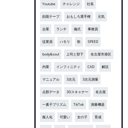
Youtube
チャレンジ
社長
顔面テープ
おもしろ選手権
元気
企業
ランチ
儀式
事務員
従業員
ハモリ
歌
SPEED
body&soul
上司と部下
名古屋市港区
内業
インフィニティ
CAD
解説
マニュアル
3次元
3次元測量
点郡データ
3Dスキャナー
名古屋
一素子プリズム
TikTok
測量機器
擬人化
可愛い
女の子
育成