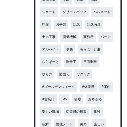
ショート
グリーンバック
ヘルメット
即席
お手製
記念
記念写真
土木工事
測量機械
事務所
パート
アルバイト
事務
ららぽーと港
ららぽーと
測量工
平面測量
やり方
図面化
ワクワク
#ゴールデンウィーク
#休業日
#案内
#営業日
GW
寝癖
おちゃめ
楽しい職場
従業員の日常
建設
新鮮
勉強ノート
努力
楽しい