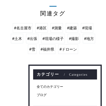
関連タグ
#名古屋市
#港区
#測量
#建築
#現場
#土木
#出張
#現場の様子
#撮影
#地方
#雪
#福井県
#ドローン
カテゴリー
Categories
全てのカテゴリー
ブログ