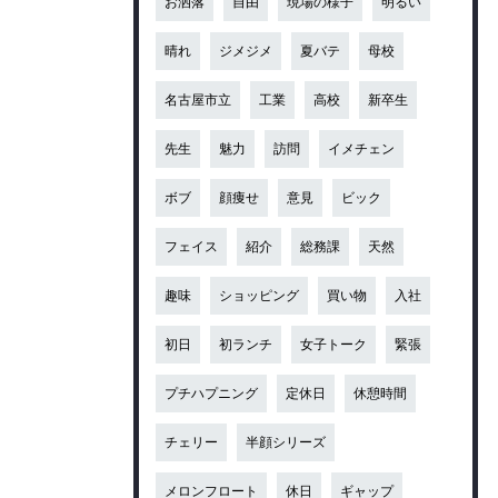
お洒落
自由
現場の様子
明るい
晴れ
ジメジメ
夏バテ
母校
名古屋市立
工業
高校
新卒生
先生
魅力
訪問
イメチェン
ボブ
顔痩せ
意見
ビック
フェイス
紹介
総務課
天然
趣味
ショッピング
買い物
入社
初日
初ランチ
女子トーク
緊張
プチハプニング
定休日
休憩時間
チェリー
半顔シリーズ
メロンフロート
休日
ギャップ