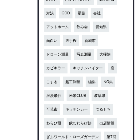
対決
GOD
最強
会社
アットホーム
飲み会
愛知県
面白い
選手権
新城市
ドローン測量
写真測量
大掃除
カビキラー
キッチンハイター
窓
こする
起工測量
編集
NG集
浪漫飛行
米米CLUB
岐阜県
可児市
キッチンカー
つるもち
わらび餅
飲むわらび餅
出店情報
ぎふワールド・ローズガーデン
第7回