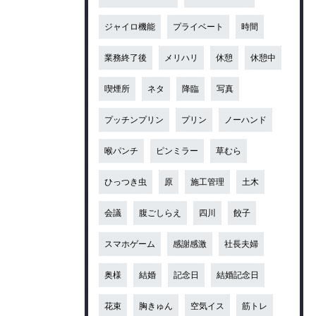
ジャイロ機能
プライベート
時間
業務終了後
メリハリ
休憩
休憩中
喫煙所
ネタ
降臨
写真
プッチンプリン
プリン
ノーハンド
喉パンチ
ピンミラー
草むら
ひっつき虫
原
施工管理
土木
会議
腹ごしらえ
四川
餃子
スマホゲーム
感謝感激
社長夫婦
奥様
結婚
記念日
結婚記念日
花束
胸きゅん
空気イス
筋トレ