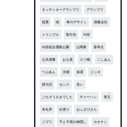
キッチンカーグランプリ
グランプリ
投票
味
車のデザイン
測量会社
トリンブル
取引先
刈谷
刈谷総合運動公園
山岡家
基準点
公共測量
お土産
八ツ橋
こしあん
つぶあん
京都
抹茶
ニッキ
授与式
センス
良い
ごちそうさまでした
チャーハン
替玉
本丸亭
白塗り
おふざけさん
ジブリ
千と千尋の神隠し
カオナシ