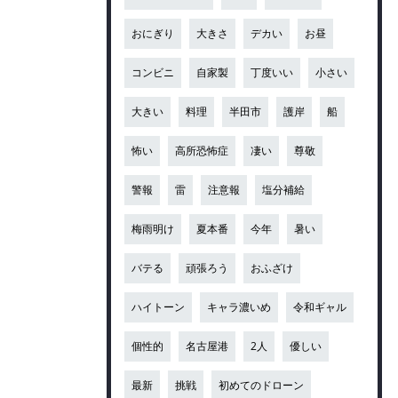
おにぎり
大きさ
デカい
お昼
コンビニ
自家製
丁度いい
小さい
大きい
料理
半田市
護岸
船
怖い
高所恐怖症
凄い
尊敬
警報
雷
注意報
塩分補給
梅雨明け
夏本番
今年
暑い
バテる
頑張ろう
おふざけ
ハイトーン
キャラ濃いめ
令和ギャル
個性的
名古屋港
2人
優しい
最新
挑戦
初めてのドローン