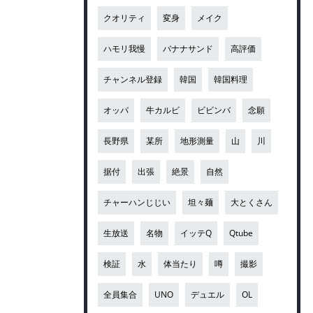
クオリティ
変身
メイク
ハモリ我慢
バナナサンド
高評価
チャンネル登録
韓国
韓国料理
オッパ
牛カルビ
ビビンバ
念願
長野県
某所
地形測量
山
川
据付
出張
絶景
自然
チャーハンじじい
坦々麺
大とくさん
生放送
名物
イッテQ
Qtube
検証
水
体当たり
噂
撮影
全員集合
UNO
デュエル
OL