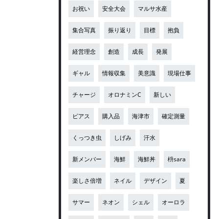
お祝い
安全大会
マルサ水産
集合写真
振り返り
目標
抱負
経営理念
創造
成長
発展
ギャル
情報収集
美意識
現場仕事
チャージ
オロナミンC
新しい
ピアス
購入品
海津市
確定測量
くっつき虫
しげみ
汗水
新メンバー
海鮮
海鮮丼
枡sara
楽しさ倍増
ネイル
デザイン
夏
サマー
ネオン
シェル
オーロラ