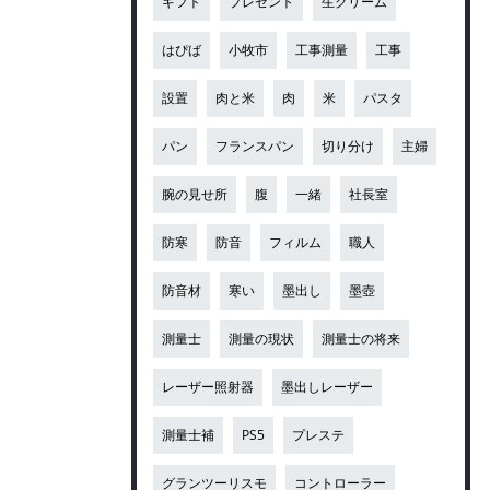
ギフト
プレゼント
生クリーム
はぴば
小牧市
工事測量
工事
設置
肉と米
肉
米
パスタ
パン
フランスパン
切り分け
主婦
腕の見せ所
腹
一緒
社長室
防寒
防音
フィルム
職人
防音材
寒い
墨出し
墨壺
測量士
測量の現状
測量士の将来
レーザー照射器
墨出しレーザー
測量士補
PS5
プレステ
グランツーリスモ
コントローラー