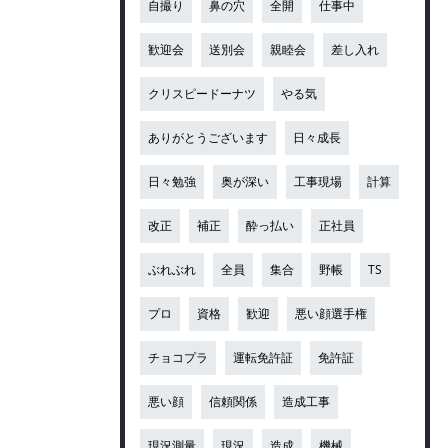
自撮り
鼻の穴
全開
仕事中
歓迎会
送別会
親睦会
差し入れ
クリスピードーナツ
やる気
ありがとうございます
日々成長
日々勉強
奥が深い
工事現場
計算
改正
補正
酔っ払い
正社員
ぶれぶれ
全員
集合
野帳
TS
プロ
資格
歓迎
悪い顔選手権
チョコプラ
運転免許証
免許証
悪い顔
信頼関係
造成工事
現況測量
現況
造成
機械