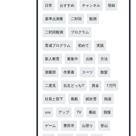
日常
おすすめ
チャンネル
登録
基準点測量
二対回
観測
二対回観測
プログラム
育成プログラム
初めて
実践
新人教育
募集中
点検
方法
測量部
作業着
スーツ
散髪
二度見
右左どっち!?
賞金
1万円
社長と部下
風船
紙吹雪
熱湯
sns
アップ
TV
番組
我慢
ゲーム
豊田市
山登り
登山