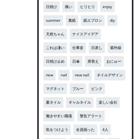
日焼け
痛い
ヒリヒリ
enjoy
summer
裏紙
紙エプロン
diy
天然ちゃん
ナイスアイデア
これは凄い
仕事姿
日差し
紫外線
日焼け止め
日傘
席替え
おにゅー
new
nail
new nail
ネイルデザイン
マグネット
ブルー
ピンク
夏ネイル
ギャルネイル
楽しい会社
働きやすい職場
警告アラート
気をつけよう
全員揃った
4人