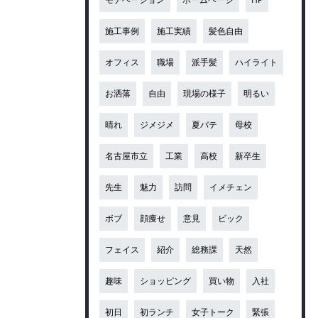
施工事例
施工実績
髪色自由
オフィス
職場
派手髪
ハイライト
お洒落
自由
現場の様子
明るい
晴れ
ジメジメ
夏バテ
母校
名古屋市立
工業
高校
新卒生
先生
魅力
訪問
イメチェン
ボブ
顔痩せ
意見
ビック
フェイス
紹介
総務課
天然
趣味
ショッピング
買い物
入社
初日
初ランチ
女子トーク
緊張