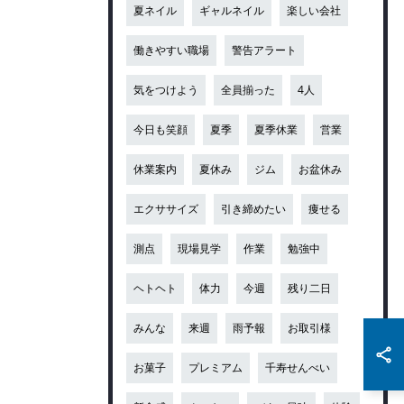
夏ネイル
ギャルネイル
楽しい会社
働きやすい職場
警告アラート
気をつけよう
全員揃った
4人
今日も笑顔
夏季
夏季休業
営業
休業案内
夏休み
ジム
お盆休み
エクササイズ
引き締めたい
痩せる
測点
現場見学
作業
勉強中
ヘトヘト
体力
今週
残り二日
みんな
来週
雨予報
お取引様
お菓子
プレミアム
千寿せんべい