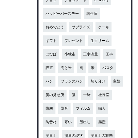
ハッピーバースデー
誕生日
おめでとう
サプライズ
ケーキ
ギフト
プレゼント
生クリーム
はぴば
小牧市
工事測量
工事
設置
肉と米
肉
米
パスタ
パン
フランスパン
切り分け
主婦
腕の見せ所
腹
一緒
社長室
防寒
防音
フィルム
職人
防音材
寒い
墨出し
墨壺
測量士
測量の現状
測量士の将来