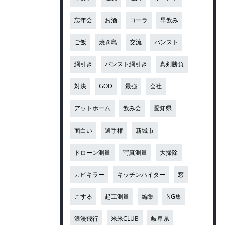
忘年会
お酒
コーラ
早飲み
ご飯
焼き鳥
交流
パンスト
綱引き
パンスト綱引き
真剣勝負
対決
GOD
最強
会社
アットホーム
飲み会
愛知県
面白い
選手権
新城市
ドローン測量
写真測量
大掃除
カビキラー
キッチンハイター
窓
こする
起工測量
編集
NG集
浪漫飛行
米米CLUB
岐阜県