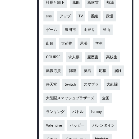
社長と部下
風船
紙吹雪
熱湯
sns
アップ
TV
番組
我慢
ゲーム
豊田市
山登り
登山
山頂
大荷物
尾張
学生
COURSE
求人票
履歴書
高校生
就職応援
就職
就活
応援
届け
任天堂
Switch
スマブラ
大乱闘
大乱闘スマッシュブラザーズ
全国
ランキング
バトル
happy
Valentine
ハッピー
バレンタイン
チョコ
チョコレート
birthday