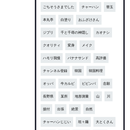
ごちそうさまでした
チャーハン
替玉
本丸亭
白塗り
おふざけさん
ジブリ
千と千尋の神隠し
カオナシ
クオリティ
変身
メイク
ハモリ我慢
バナナサンド
高評価
チャンネル登録
韓国
韓国料理
オッパ
牛カルビ
ビビンバ
念願
長野県
某所
地形測量
山
川
据付
出張
絶景
自然
チャーハンじじい
坦々麺
大とくさん