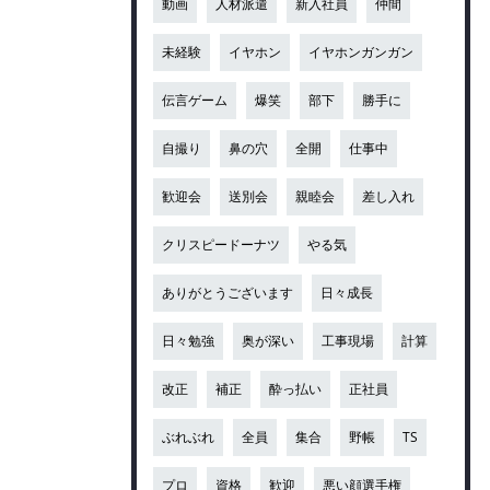
動画
人材派遣
新入社員
仲間
未経験
イヤホン
イヤホンガンガン
伝言ゲーム
爆笑
部下
勝手に
自撮り
鼻の穴
全開
仕事中
歓迎会
送別会
親睦会
差し入れ
クリスピードーナツ
やる気
ありがとうございます
日々成長
日々勉強
奥が深い
工事現場
計算
改正
補正
酔っ払い
正社員
ぶれぶれ
全員
集合
野帳
TS
プロ
資格
歓迎
悪い顔選手権