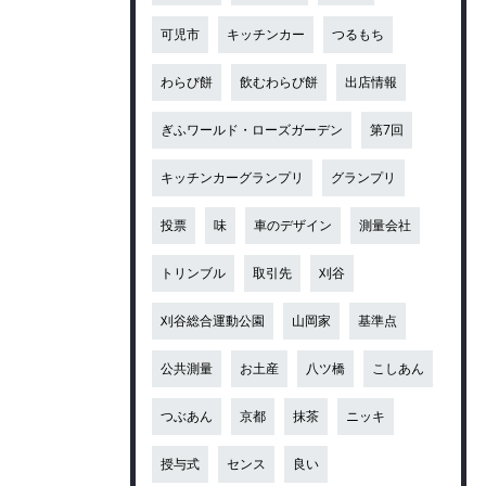
可児市
キッチンカー
つるもち
わらび餅
飲むわらび餅
出店情報
ぎふワールド・ローズガーデン
第7回
キッチンカーグランプリ
グランプリ
投票
味
車のデザイン
測量会社
トリンブル
取引先
刈谷
刈谷総合運動公園
山岡家
基準点
公共測量
お土産
八ツ橋
こしあん
つぶあん
京都
抹茶
ニッキ
授与式
センス
良い