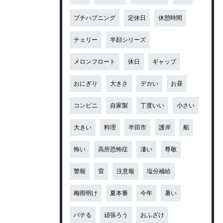
プチハプニング
定休日
休憩時間
チェリー
半顔シリーズ
メロンフロート
休日
ギャップ
おにぎり
大きさ
デカい
お昼
コンビニ
自家製
丁度いい
小さい
大きい
料理
半田市
護岸
船
怖い
高所恐怖症
凄い
尊敬
警報
雷
注意報
塩分補給
梅雨明け
夏本番
今年
暑い
バテる
頑張ろう
おふざけ