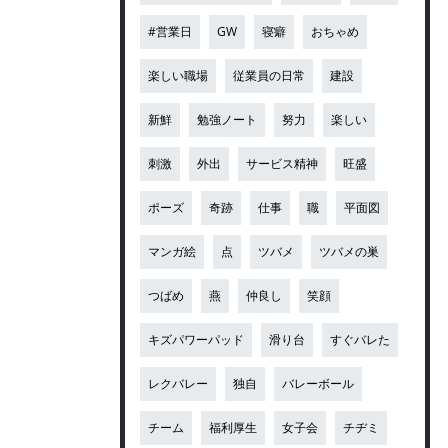
#営業日
GW
寝癖
おちゃめ
楽しい職場
従業員の日常
建設
新鮮
勉強ノート
努力
楽しい
刺激
外出
サービス精神
旺盛
ポーズ
奇跡
仕事
職
平面図
マンガ絵
点
ツバメ
ツバメの巣
つばめ
燕
仲良し
笑顔
キズパワーパッド
滑り台
すぐバレた
レクバレー
独自
バレーボール
チーム
福利厚生
女子会
チヂミ