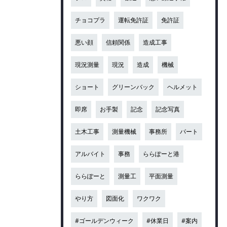
チョコプラ
運転免許証
免許証
悪い顔
信頼関係
造成工事
現況測量
現況
造成
機械
ショート
グリーンバック
ヘルメット
即席
お手製
記念
記念写真
土木工事
測量機械
事務所
パート
アルバイト
事務
ららぽーと港
ららぽーと
測量工
平面測量
やり方
図面化
ワクワク
#ゴールデンウィーク
#休業日
#案内