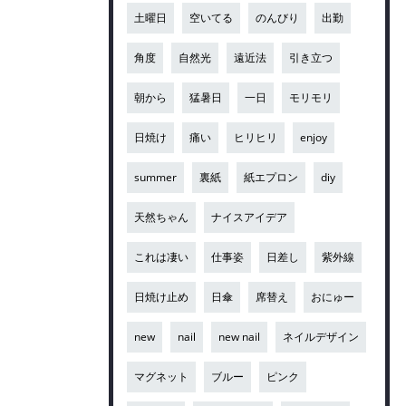
土曜日
空いてる
のんびり
出勤
角度
自然光
遠近法
引き立つ
朝から
猛暑日
一日
モリモリ
日焼け
痛い
ヒリヒリ
enjoy
summer
裏紙
紙エプロン
diy
天然ちゃん
ナイスアイデア
これは凄い
仕事姿
日差し
紫外線
日焼け止め
日傘
席替え
おにゅー
new
nail
new nail
ネイルデザイン
マグネット
ブルー
ピンク