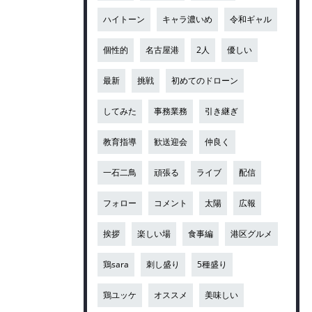
ハイトーン
キャラ濃いめ
令和ギャル
個性的
名古屋港
2人
優しい
最新
挑戦
初めてのドローン
してみた
事務業務
引き継ぎ
教育指導
歓送迎会
仲良く
一石二鳥
頑張る
ライブ
配信
フォロー
コメント
太陽
広報
挨拶
楽しい場
食事編
港区グルメ
鶏sara
刺し盛り
5種盛り
鶏ユッケ
オススメ
美味しい