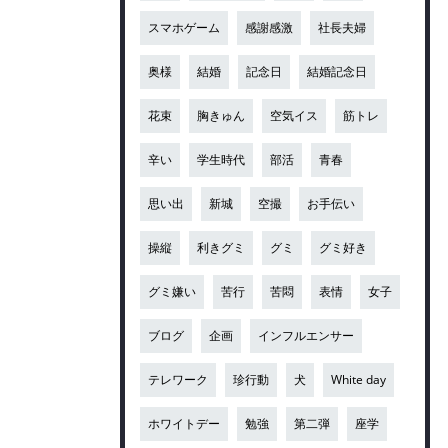
スマホゲーム
感謝感激
社長夫婦
奥様
結婚
記念日
結婚記念日
花束
胸きゅん
空気イス
筋トレ
辛い
学生時代
部活
青春
思い出
新城
空撮
お手伝い
操縦
利きグミ
グミ
グミ好き
グミ嫌い
苦行
苦悶
表情
女子
ブログ
企画
インフルエンサー
テレワーク
珍行動
犬
White day
ホワイトデー
勉強
第二弾
座学