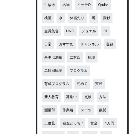
生放送
名物
イッテQ
Qtube
検証
水
体当たり
噂
撮影
全員集合
UNO
デュエル
OL
日常
おすすめ
チャンネル
登録
基準点測量
二対回
観測
二対回観測
プログラム
育成プログラム
初めて
実践
新人教育
募集中
点検
方法
測量部
作業着
スーツ
散髪
二度見
右左どっち!?
賞金
1万円