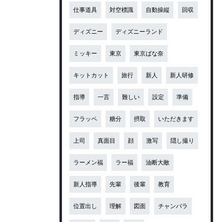
仕事道具
対空標識
自動操縦
回収
ディズニー
ディズニーランド
ミッキー
東京
東京ばな奈
キットカット
旅行
新人
新人研修
指導
一言
難しい
設定
準備
フラッペ
糖分
摂取
いただきます
上司
真面目
顔
激写
隠し撮り
ラーメン福
ラー福
油断大敵
新人指導
先輩
後輩
教育
位置出し
理解
図面
チャンバラ