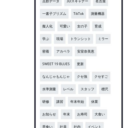
点郡データ
3Dスキャナー
名古屋
一素子プリズム
TikTok
測量機器
擬人化
可愛い
女の子
育成
学ぶ
現場
トランシット
ミラー
密着
アカペラ
安室奈美恵
SWEET 19 BLUES
更新
なんじゃもんじゃ
クセ強
クセすご
水準測量
レベル
スタッフ
標尺
研修
講習
年末年始
休業
お知らせ
年末
お寿司
大食い
早食い
社員
社内
イベント