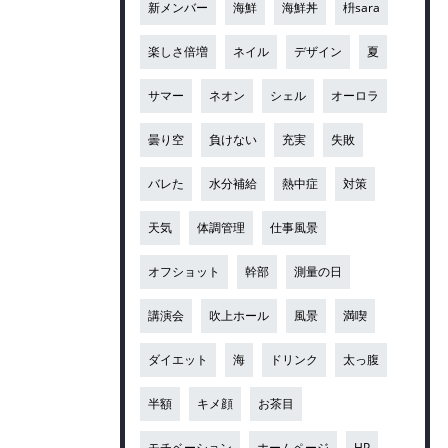
新メンバー
海鮮
海鮮丼
枡sara
楽しさ倍増
ネイル
デザイン
夏
サマー
ネオン
シェル
オーロラ
曇り空
負けない
充実
失敗
バレた
水分補給
熱中症
対策
天気
体調管理
仕事風景
オフショット
幹部
測量の日
講演会
吹上ホール
風景
満喫
ダイエット
海
ドリンク
太っ腹
半額
キメ顔
お茶目
モチベーション
ホームページ
HP