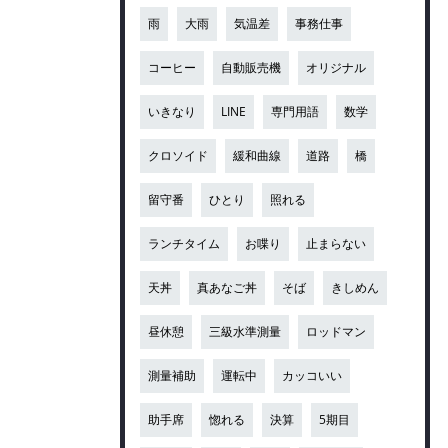
雨
大雨
気温差
事務仕事
コーヒー
自動販売機
オリジナル
いきなり
LINE
専門用語
数学
クロソイド
緩和曲線
道路
橋
留守番
ひとり
照れる
ランチタイム
お喋り
止まらない
天丼
真あなご丼
そば
きしめん
昼休憩
三級水準測量
ロッドマン
測量補助
運転中
カッコいい
助手席
惚れる
決算
5期目