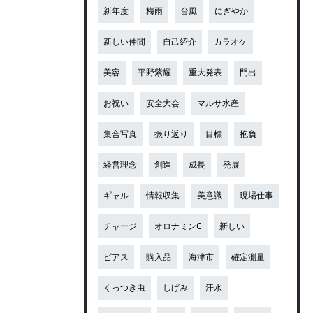
新年度
梅雨
台風
にぎやか
新しい仲間
自己紹介
カラオケ
美容
平野紫耀
重大発表
門出
お祝い
安全大会
マルサ水産
集合写真
振り返り
目標
抱負
経営理念
創造
成長
発展
ギャル
情報収集
美意識
現場仕事
チャージ
オロナミンC
新しい
ピアス
購入品
海津市
確定測量
くっつき虫
しげみ
汗水