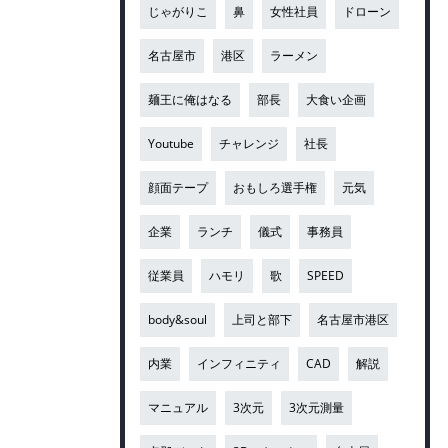
じゃがりこ
鼻
女性社員
ドローン
名古屋市
港区
ラーメン
麺王に俺はなる
部長
大食い企画
Youtube
チャレンジ
社長
顔面テープ
おもしろ選手権
元気
企業
ランチ
儀式
事務員
従業員
ハモリ
歌
SPEED
body&soul
上司と部下
名古屋市港区
内業
インフィニティ
CAD
解説
マニュアル
3次元
3次元測量