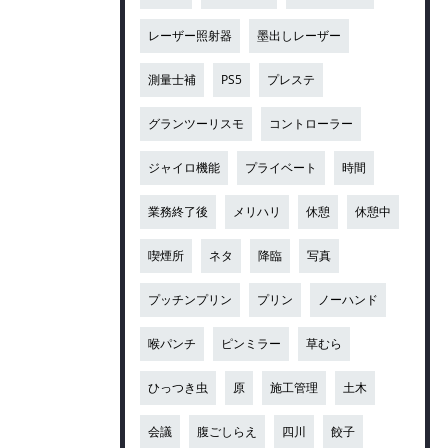
レーザー照射器
墨出しレーザー
測量士補
PS5
プレステ
グランツーリスモ
コントローラー
ジャイロ機能
プライベート
時間
業務終了後
メリハリ
休憩
休憩中
喫煙所
ネタ
降臨
写真
プッチンプリン
プリン
ノーハンド
喉パンチ
ピンミラー
草むら
ひっつき虫
原
施工管理
土木
会議
腹ごしらえ
四川
餃子