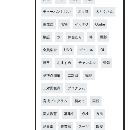
チャーハンじじい
坦々麺
大とくさん
生放送
名物
イッテQ
Qtube
検証
水
体当たり
噂
撮影
全員集合
UNO
デュエル
OL
日常
おすすめ
チャンネル
登録
基準点測量
二対回
観測
二対回観測
プログラム
育成プログラム
初めて
実践
新人教育
募集中
点検
方法
測量部
作業着
スーツ
散髪