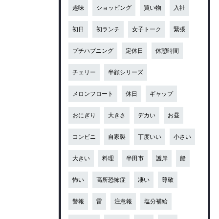
趣味
ショッピング
買い物
入社
初日
初ランチ
女子トーク
緊張
プチハプニング
定休日
休憩時間
チェリー
半顔シリーズ
メロンフロート
休日
ギャップ
おにぎり
大きさ
デカい
お昼
コンビニ
自家製
丁度いい
小さい
大きい
料理
半田市
護岸
船
怖い
高所恐怖症
凄い
尊敬
警報
雷
注意報
塩分補給