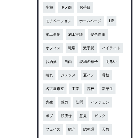
半額
キメ顔
お茶目
モチベーション
ホームページ
HP
施工事例
施工実績
髪色自由
オフィス
職場
派手髪
ハイライト
お洒落
自由
現場の様子
明るい
晴れ
ジメジメ
夏バテ
母校
名古屋市立
工業
高校
新卒生
先生
魅力
訪問
イメチェン
ボブ
顔痩せ
意見
ビック
フェイス
紹介
総務課
天然