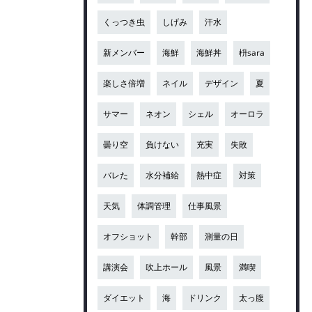
くっつき虫
しげみ
汗水
新メンバー
海鮮
海鮮丼
枡sara
楽しさ倍増
ネイル
デザイン
夏
サマー
ネオン
シェル
オーロラ
曇り空
負けない
充実
失敗
バレた
水分補給
熱中症
対策
天気
体調管理
仕事風景
オフショット
幹部
測量の日
講演会
吹上ホール
風景
満喫
ダイエット
海
ドリンク
太っ腹