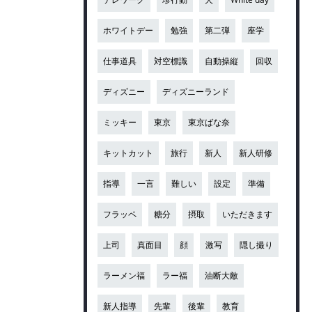
ホワイトデー
勉強
第二弾
座学
仕事道具
対空標識
自動操縦
回収
ディズニー
ディズニーランド
ミッキー
東京
東京ばな奈
キットカット
旅行
新人
新人研修
指導
一言
難しい
設定
準備
フラッペ
糖分
摂取
いただきます
上司
真面目
顔
激写
隠し撮り
ラーメン福
ラー福
油断大敵
新人指導
先輩
後輩
教育