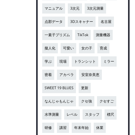
マニュアル
3次元
3次元測量
点郡データ
3Dスキャナー
名古屋
一素子プリズム
TikTok
測量機器
擬人化
可愛い
女の子
育成
学ぶ
現場
トランシット
ミラー
密着
アカペラ
安室奈美恵
SWEET 19 BLUES
更新
なんじゃもんじゃ
クセ強
クセすご
水準測量
レベル
スタッフ
標尺
研修
講習
年末年始
休業