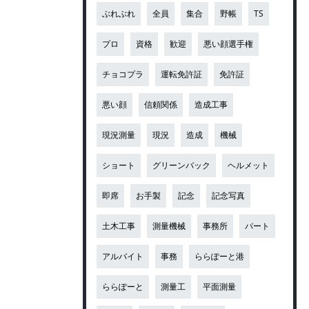
ぶれぶれ
全員
集合
野帳
TS
プロ
資格
歓迎
悪い顔選手権
チョコプラ
運転免許証
免許証
悪い顔
信頼関係
造成工事
現況測量
現況
造成
機械
ショート
グリーンバック
ヘルメット
即席
お手製
記念
記念写真
土木工事
測量機械
事務所
パート
アルバイト
事務
ららぽーと港
ららぽーと
測量工
平面測量