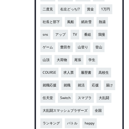
二度見
右左どっち!?
賞金
1万円
社長と部下
風船
紙吹雪
熱湯
sns
アップ
TV
番組
我慢
ゲーム
豊田市
山登り
登山
山頂
大荷物
尾張
学生
COURSE
求人票
履歴書
高校生
就職応援
就職
就活
応援
届け
任天堂
Switch
スマブラ
大乱闘
大乱闘スマッシュブラザーズ
全国
ランキング
バトル
happy