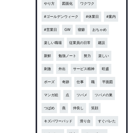
やり方
図面化
ワクワク
#ゴールデンウィーク
#休業日
#案内
#営業日
GW
寝癖
おちゃめ
楽しい職場
従業員の日常
建設
新鮮
勉強ノート
努力
楽しい
刺激
外出
サービス精神
旺盛
ポーズ
奇跡
仕事
職
平面図
マンガ絵
点
ツバメ
ツバメの巣
つばめ
燕
仲良し
笑顔
キズパワーパッド
滑り台
すぐバレた