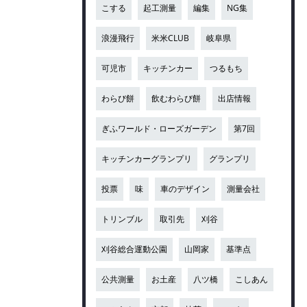
こする
起工測量
編集
NG集
浪漫飛行
米米CLUB
岐阜県
可児市
キッチンカー
つるもち
わらび餅
飲むわらび餅
出店情報
ぎふワールド・ローズガーデン
第7回
キッチンカーグランプリ
グランプリ
投票
味
車のデザイン
測量会社
トリンブル
取引先
刈谷
刈谷総合運動公園
山岡家
基準点
公共測量
お土産
八ツ橋
こしあん