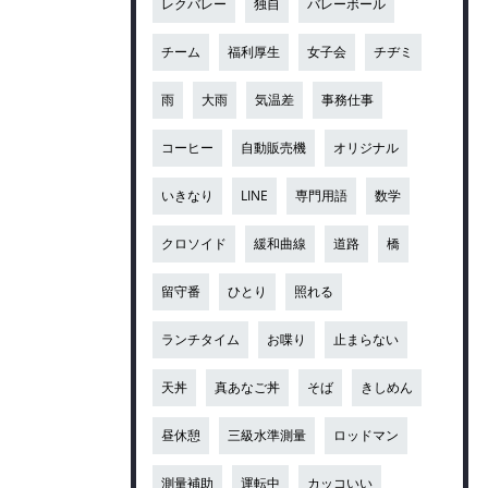
レクバレー
独自
バレーボール
チーム
福利厚生
女子会
チヂミ
雨
大雨
気温差
事務仕事
コーヒー
自動販売機
オリジナル
いきなり
LINE
専門用語
数学
クロソイド
緩和曲線
道路
橋
留守番
ひとり
照れる
ランチタイム
お喋り
止まらない
天丼
真あなご丼
そば
きしめん
昼休憩
三級水準測量
ロッドマン
測量補助
運転中
カッコいい