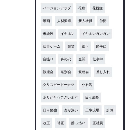
バージョンアップ
花粉
花粉症
動画
人材派遣
新入社員
仲間
未経験
イヤホン
イヤホンガンガン
伝言ゲーム
爆笑
部下
勝手に
自撮り
鼻の穴
全開
仕事中
歓迎会
送別会
親睦会
差し入れ
クリスピードーナツ
やる気
ありがとうございます
日々成長
日々勉強
奥が深い
工事現場
計算
改正
補正
酔っ払い
正社員