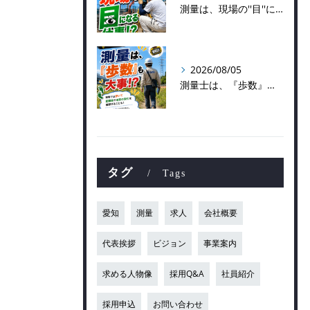
測量は、現場の''目''になる仕事！？
2026/08/05
測量士は、『歩数』も大事！？
タグ
Tags
愛知
測量
求人
会社概要
代表挨拶
ビジョン
事業案内
求める人物像
採用Q&A
社員紹介
採用申込
お問い合わせ