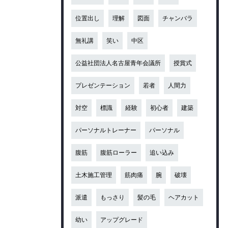
位置出し
理解
図面
チャンバラ
無礼講
笑い
中区
公益社団法人名古屋青年会議所
授賞式
プレゼンテーション
若者
人間力
対空
標識
経験
初心者
建築
パーソナルトレーナー
パーソナル
腹筋
腹筋ローラー
追い込み
土木施工管理
筋肉痛
腕
破壊
派遣
もっさり
髪の毛
ヘアカット
幼い
アップグレード