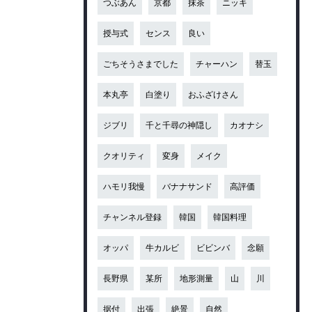
つぶあん
京都
抹茶
ニッキ
授与式
センス
良い
ごちそうさまでした
チャーハン
替玉
本丸亭
白塗り
おふざけさん
ジブリ
千と千尋の神隠し
カオナシ
クオリティ
変身
メイク
ハモリ我慢
バナナサンド
高評価
チャンネル登録
韓国
韓国料理
オッパ
牛カルビ
ビビンバ
念願
長野県
某所
地形測量
山
川
据付
出張
絶景
自然