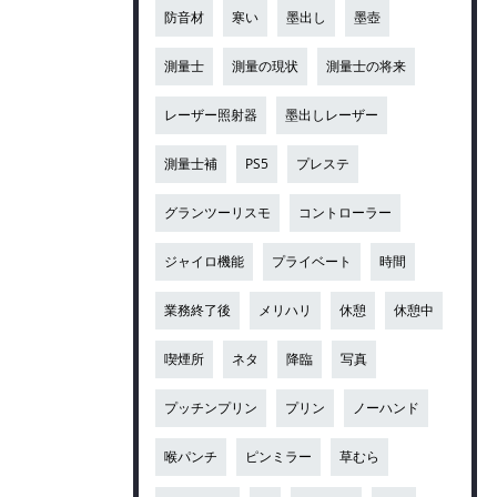
防音材
寒い
墨出し
墨壺
測量士
測量の現状
測量士の将来
レーザー照射器
墨出しレーザー
測量士補
PS5
プレステ
グランツーリスモ
コントローラー
ジャイロ機能
プライベート
時間
業務終了後
メリハリ
休憩
休憩中
喫煙所
ネタ
降臨
写真
プッチンプリン
プリン
ノーハンド
喉パンチ
ピンミラー
草むら