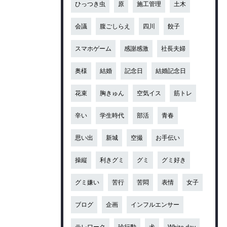
ひっつき虫
原
施工管理
土木
会議
腹ごしらえ
四川
餃子
スマホゲーム
感謝感激
社長夫婦
奥様
結婚
記念日
結婚記念日
花束
胸きゅん
空気イス
筋トレ
辛い
学生時代
部活
青春
思い出
新城
空撮
お手伝い
操縦
利きグミ
グミ
グミ好き
グミ嫌い
苦行
苦悶
表情
女子
ブログ
企画
インフルエンサー
テレワーク
珍行動
犬
White day