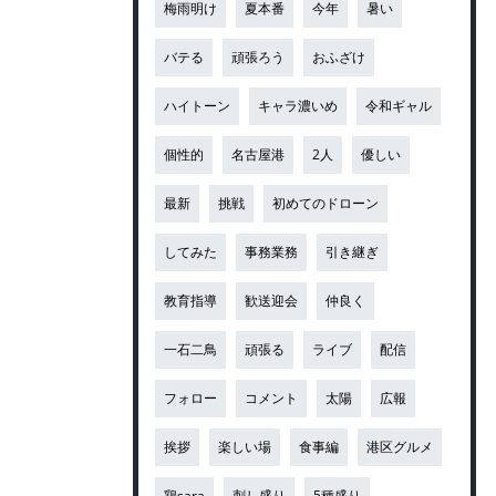
梅雨明け
夏本番
今年
暑い
バテる
頑張ろう
おふざけ
ハイトーン
キャラ濃いめ
令和ギャル
個性的
名古屋港
2人
優しい
最新
挑戦
初めてのドローン
してみた
事務業務
引き継ぎ
教育指導
歓送迎会
仲良く
一石二鳥
頑張る
ライブ
配信
フォロー
コメント
太陽
広報
挨拶
楽しい場
食事編
港区グルメ
鶏sara
刺し盛り
5種盛り