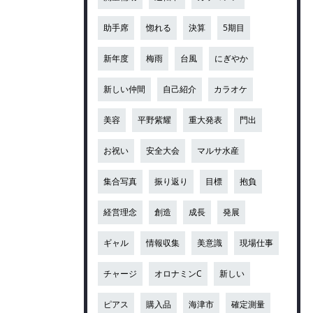
助手席
惚れる
決算
5期目
新年度
梅雨
台風
にぎやか
新しい仲間
自己紹介
カラオケ
美容
平野紫耀
重大発表
門出
お祝い
安全大会
マルサ水産
集合写真
振り返り
目標
抱負
経営理念
創造
成長
発展
ギャル
情報収集
美意識
現場仕事
チャージ
オロナミンC
新しい
ピアス
購入品
海津市
確定測量