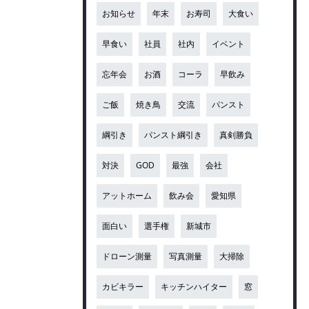
お知らせ
年末
お寿司
大食い
早食い
社員
社内
イベント
忘年会
お酒
コーラ
早飲み
ご飯
焼き鳥
交流
パンスト
綱引き
パンスト綱引き
真剣勝負
対決
GOD
最強
会社
アットホーム
飲み会
愛知県
面白い
選手権
新城市
ドローン測量
写真測量
大掃除
カビキラー
キッチンハイター
窓