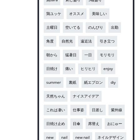
鶏ユッケ
オススメ
美味しい
土曜日
空いてる
のんびり
出勤
角度
自然光
遠近法
引き立つ
朝から
猛暑日
一日
モリモリ
日焼け
痛い
ヒリヒリ
enjoy
summer
裏紙
紙エプロン
diy
天然ちゃん
ナイスアイデア
これは凄い
仕事姿
日差し
紫外線
日焼け止め
日傘
席替え
おにゅー
new
nail
new nail
ネイルデザイン