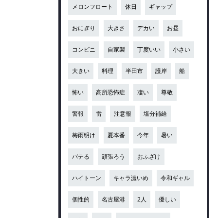
メロンフロート
休日
ギャップ
おにぎり
大きさ
デカい
お昼
コンビニ
自家製
丁度いい
小さい
大きい
料理
半田市
護岸
船
怖い
高所恐怖症
凄い
尊敬
警報
雷
注意報
塩分補給
梅雨明け
夏本番
今年
暑い
バテる
頑張ろう
おふざけ
ハイトーン
キャラ濃いめ
令和ギャル
個性的
名古屋港
2人
優しい