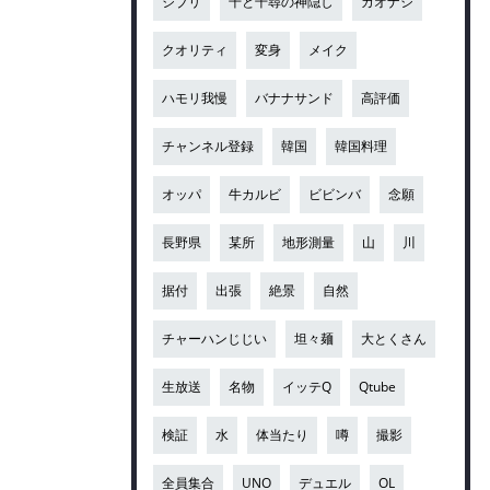
ジブリ
千と千尋の神隠し
カオナシ
クオリティ
変身
メイク
ハモリ我慢
バナナサンド
高評価
チャンネル登録
韓国
韓国料理
オッパ
牛カルビ
ビビンバ
念願
長野県
某所
地形測量
山
川
据付
出張
絶景
自然
チャーハンじじい
坦々麺
大とくさん
生放送
名物
イッテQ
Qtube
検証
水
体当たり
噂
撮影
全員集合
UNO
デュエル
OL