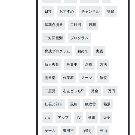
日常
おすすめ
チャンネル
登録
基準点測量
二対回
観測
二対回観測
プログラム
育成プログラム
初めて
実践
新人教育
募集中
点検
方法
測量部
作業着
スーツ
散髪
二度見
右左どっち!?
賞金
1万円
社長と部下
風船
紙吹雪
熱湯
sns
アップ
TV
番組
我慢
ゲーム
豊田市
山登り
登山