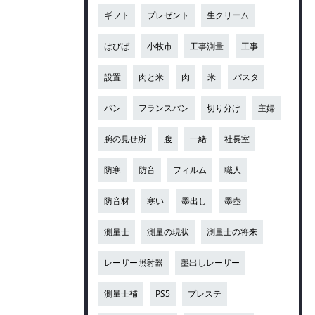
ギフト
プレゼント
生クリーム
はぴば
小牧市
工事測量
工事
設置
肉と米
肉
米
パスタ
パン
フランスパン
切り分け
主婦
腕の見せ所
腹
一緒
社長室
防寒
防音
フィルム
職人
防音材
寒い
墨出し
墨壺
測量士
測量の現状
測量士の将来
レーザー照射器
墨出しレーザー
測量士補
PS5
プレステ