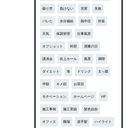
曇り空
負けない
充実
失敗
バレた
水分補給
熱中症
対策
天気
体調管理
仕事風景
オフショット
幹部
測量の日
講演会
吹上ホール
風景
満喫
ダイエット
海
ドリンク
太っ腹
半額
キメ顔
お茶目
モチベーション
ホームページ
HP
施工事例
施工実績
髪色自由
オフィス
職場
派手髪
ハイライト