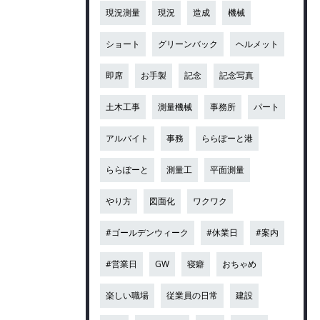
現況測量
現況
造成
機械
ショート
グリーンバック
ヘルメット
即席
お手製
記念
記念写真
土木工事
測量機械
事務所
パート
アルバイト
事務
ららぽーと港
ららぽーと
測量工
平面測量
やり方
図面化
ワクワク
#ゴールデンウィーク
#休業日
#案内
#営業日
GW
寝癖
おちゃめ
楽しい職場
従業員の日常
建設