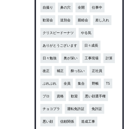
自撮り
鼻の穴
全開
仕事中
歓迎会
送別会
親睦会
差し入れ
クリスピードーナツ
やる気
ありがとうございます
日々成長
日々勉強
奥が深い
工事現場
計算
改正
補正
酔っ払い
正社員
ぶれぶれ
全員
集合
野帳
TS
プロ
資格
歓迎
悪い顔選手権
チョコプラ
運転免許証
免許証
悪い顔
信頼関係
造成工事