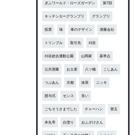
ぎふワールド・ローズガーデン
第7回
キッチンカーグランプリ
グランプリ
投票
味
車のデザイン
測量会社
トリンブル
取引先
刈谷
刈谷総合運動公園
山岡家
基準点
公共測量
お土産
八ツ橋
こしあん
つぶあん
京都
抹茶
ニッキ
授与式
センス
良い
ごちそうさまでした
チャーハン
替玉
本丸亭
白塗り
おふざけさん