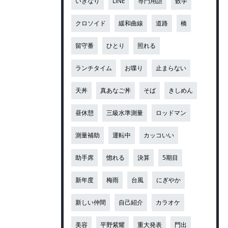
いきなり
LINE
専門用語
数学
クロソイド
緩和曲線
道路
橋
留守番
ひとり
照れる
ランチタイム
お喋り
止まらない
天丼
真あなご丼
そば
きしめん
昼休憩
三級水準測量
ロッドマン
測量補助
運転中
カッコいい
助手席
惚れる
決算
5期目
新年度
梅雨
台風
にぎやか
新しい仲間
自己紹介
カラオケ
美容
平野紫耀
重大発表
門出