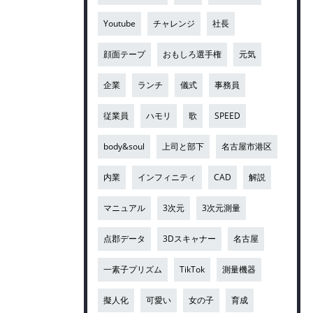
Youtube
チャレンジ
社長
顔面テープ
おもしろ選手権
元気
企業
ランチ
儀式
事務員
従業員
ハモリ
歌
SPEED
body&soul
上司と部下
名古屋市港区
内業
インフィニティ
CAD
解説
マニュアル
3次元
3次元測量
点郡データ
3Dスキャナー
名古屋
一素子プリズム
TikTok
測量機器
擬人化
可愛い
女の子
育成