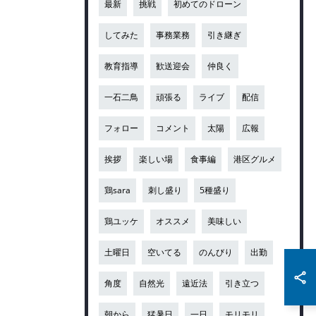
最新
挑戦
初めてのドローン
してみた
事務業務
引き継ぎ
教育指導
歓送迎会
仲良く
一石二鳥
頑張る
ライブ
配信
フォロー
コメント
太陽
広報
挨拶
楽しい場
食事編
港区グルメ
鶏sara
刺し盛り
5種盛り
鶏ユッケ
オススメ
美味しい
土曜日
空いてる
のんびり
出勤
角度
自然光
遠近法
引き立つ
朝から
猛暑日
一日
モリモリ