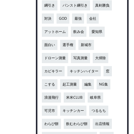
綱引き
パンスト綱引き
真剣勝負
対決
GOD
最強
会社
アットホーム
飲み会
愛知県
面白い
選手権
新城市
ドローン測量
写真測量
大掃除
カビキラー
キッチンハイター
窓
こする
起工測量
編集
NG集
浪漫飛行
米米CLUB
岐阜県
可児市
キッチンカー
つるもち
わらび餅
飲むわらび餅
出店情報