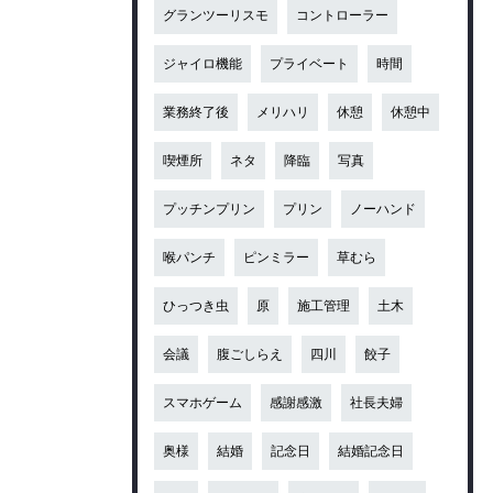
グランツーリスモ
コントローラー
ジャイロ機能
プライベート
時間
業務終了後
メリハリ
休憩
休憩中
喫煙所
ネタ
降臨
写真
プッチンプリン
プリン
ノーハンド
喉パンチ
ピンミラー
草むら
ひっつき虫
原
施工管理
土木
会議
腹ごしらえ
四川
餃子
スマホゲーム
感謝感激
社長夫婦
奥様
結婚
記念日
結婚記念日