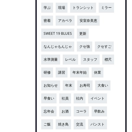
学ぶ
現場
トランシット
ミラー
密着
アカペラ
安室奈美恵
SWEET 19 BLUES
更新
なんじゃもんじゃ
クセ強
クセすご
水準測量
レベル
スタッフ
標尺
研修
講習
年末年始
休業
お知らせ
年末
お寿司
大食い
早食い
社員
社内
イベント
忘年会
お酒
コーラ
早飲み
ご飯
焼き鳥
交流
パンスト