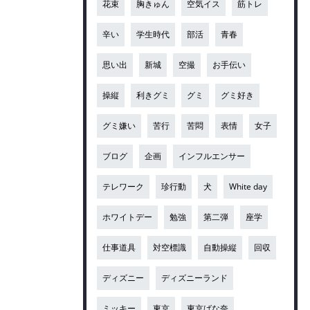
花束
胸きゅん
空気イス
筋トレ
辛い
学生時代
部活
青春
思い出
新城
空撮
お手伝い
操縦
利きグミ
グミ
グミ好き
グミ嫌い
苦行
苦悶
表情
女子
ブログ
企画
インフルエンサー
テレワーク
珍行動
犬
White day
ホワイトデー
勉強
第二弾
座学
仕事道具
対空標識
自動操縦
回収
ディズニー
ディズニーランド
ミッキー
東京
東京ばな奈