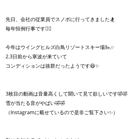
先日、会社の従業員でスノボに行ってきました🏂
毎年恒例行事です✌🏾
今年はウイングヒルズ白鳥リゾートスキー場🦢‪𓈒𓏸
2.3日前から寒波が来ていて
コンディションは抜群だったようです😆✨️
3枚目の動画は音量高くして聞いて見て欲しいです🤣🤣
雪が当たる音がやばい🤣🤣
（Instagramに載せているので是非ご覧下さい✨）