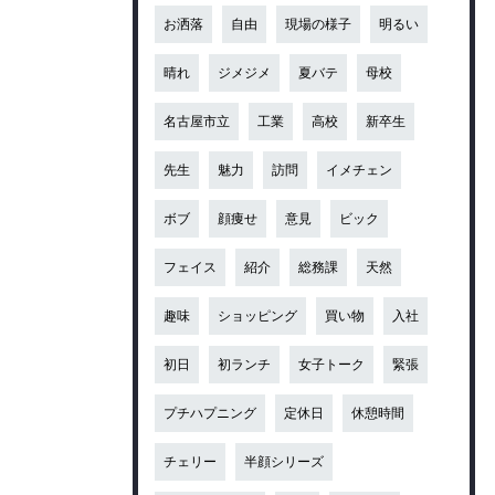
お洒落
自由
現場の様子
明るい
晴れ
ジメジメ
夏バテ
母校
名古屋市立
工業
高校
新卒生
先生
魅力
訪問
イメチェン
ボブ
顔痩せ
意見
ビック
フェイス
紹介
総務課
天然
趣味
ショッピング
買い物
入社
初日
初ランチ
女子トーク
緊張
プチハプニング
定休日
休憩時間
チェリー
半顔シリーズ