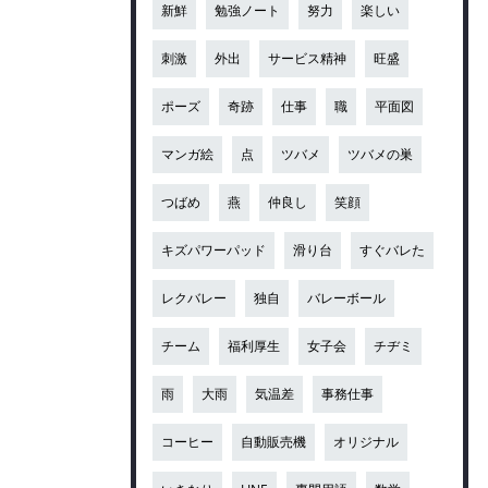
新鮮
勉強ノート
努力
楽しい
刺激
外出
サービス精神
旺盛
ポーズ
奇跡
仕事
職
平面図
マンガ絵
点
ツバメ
ツバメの巣
つばめ
燕
仲良し
笑顔
キズパワーパッド
滑り台
すぐバレた
レクバレー
独自
バレーボール
チーム
福利厚生
女子会
チヂミ
雨
大雨
気温差
事務仕事
コーヒー
自動販売機
オリジナル