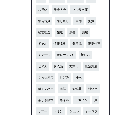
お祝い
安全大会
マルサ水産
集合写真
振り返り
目標
抱負
経営理念
創造
成長
発展
ギャル
情報収集
美意識
現場仕事
チャージ
オロナミンC
新しい
ピアス
購入品
海津市
確定測量
くっつき虫
しげみ
汗水
新メンバー
海鮮
海鮮丼
枡sara
楽しさ倍増
ネイル
デザイン
夏
サマー
ネオン
シェル
オーロラ