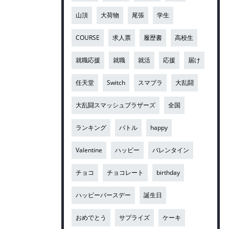
山頂
大荷物
尾張
学生
COURSE
求人票
履歴書
高校生
就職応援
就職
就活
応援
届け
任天堂
Switch
スマブラ
大乱闘
大乱闘スマッシュブラザーズ
全国
ランキング
バトル
happy
Valentine
ハッピー
バレンタイン
チョコ
チョコレート
birthday
ハッピーバースデー
誕生日
おめでとう
サプライズ
ケーキ