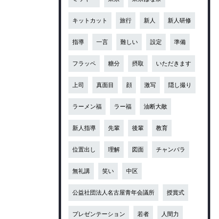
キットカット
旅行
新人
新人研修
指導
一言
難しい
設定
準備
フラッペ
糖分
摂取
いただきます
上司
真面目
顔
激写
隠し撮り
ラーメン福
ラー福
油断大敵
新人指導
先輩
後輩
教育
位置出し
理解
図面
チャンバラ
無礼講
笑い
中区
公益社団法人名古屋青年会議所
授賞式
プレゼンテーション
若者
人間力