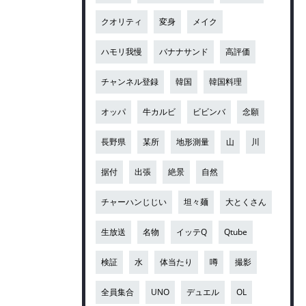
クオリティ
変身
メイク
ハモリ我慢
バナナサンド
高評価
チャンネル登録
韓国
韓国料理
オッパ
牛カルビ
ビビンバ
念願
長野県
某所
地形測量
山
川
据付
出張
絶景
自然
チャーハンじじい
坦々麺
大とくさん
生放送
名物
イッテQ
Qtube
検証
水
体当たり
噂
撮影
全員集合
UNO
デュエル
OL