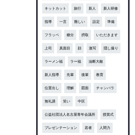
キットカット
旅行
新人
新人研修
指導
一言
難しい
設定
準備
フラッペ
糖分
摂取
いただきます
上司
真面目
顔
激写
隠し撮り
ラーメン福
ラー福
油断大敵
新人指導
先輩
後輩
教育
位置出し
理解
図面
チャンバラ
無礼講
笑い
中区
公益社団法人名古屋青年会議所
授賞式
プレゼンテーション
若者
人間力