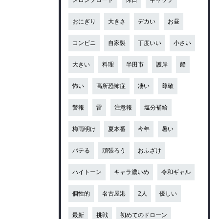
おにぎり
大きさ
デカい
お昼
コンビニ
自家製
丁度いい
小さい
大きい
料理
半田市
護岸
船
怖い
高所恐怖症
凄い
尊敬
警報
雷
注意報
塩分補給
梅雨明け
夏本番
今年
暑い
バテる
頑張ろう
おふざけ
ハイトーン
キャラ濃いめ
令和ギャル
個性的
名古屋港
2人
優しい
最新
挑戦
初めてのドローン