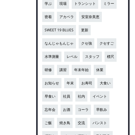
学ぶ
現場
トランシット
ミラー
密着
アカペラ
安室奈美恵
SWEET 19 BLUES
更新
なんじゃもんじゃ
クセ強
クセすご
水準測量
レベル
スタッフ
標尺
研修
講習
年末年始
休業
お知らせ
年末
お寿司
大食い
早食い
社員
社内
イベント
忘年会
お酒
コーラ
早飲み
ご飯
焼き鳥
交流
パンスト