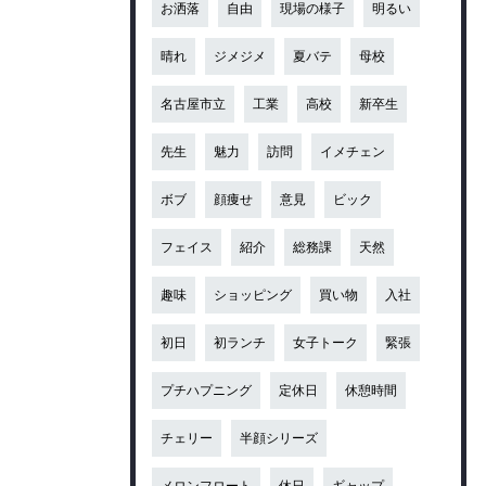
お洒落
自由
現場の様子
明るい
晴れ
ジメジメ
夏バテ
母校
名古屋市立
工業
高校
新卒生
先生
魅力
訪問
イメチェン
ボブ
顔痩せ
意見
ビック
フェイス
紹介
総務課
天然
趣味
ショッピング
買い物
入社
初日
初ランチ
女子トーク
緊張
プチハプニング
定休日
休憩時間
チェリー
半顔シリーズ
メロンフロート
休日
ギャップ