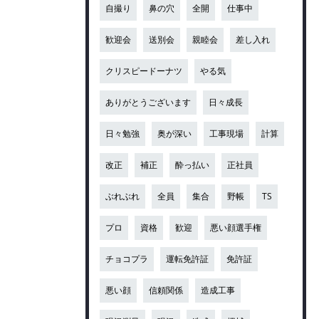
自撮り
鼻の穴
全開
仕事中
歓迎会
送別会
親睦会
差し入れ
クリスピードーナツ
やる気
ありがとうございます
日々成長
日々勉強
奥が深い
工事現場
計算
改正
補正
酔っ払い
正社員
ぶれぶれ
全員
集合
野帳
TS
プロ
資格
歓迎
悪い顔選手権
チョコプラ
運転免許証
免許証
悪い顔
信頼関係
造成工事