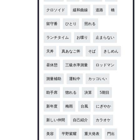
クロソイド
緩和曲線
道路
橋
留守番
ひとり
照れる
ランチタイム
お喋り
止まらない
天丼
真あなご丼
そば
きしめん
昼休憩
三級水準測量
ロッドマン
測量補助
運転中
カッコいい
助手席
惚れる
決算
5期目
新年度
梅雨
台風
にぎやか
新しい仲間
自己紹介
カラオケ
美容
平野紫耀
重大発表
門出