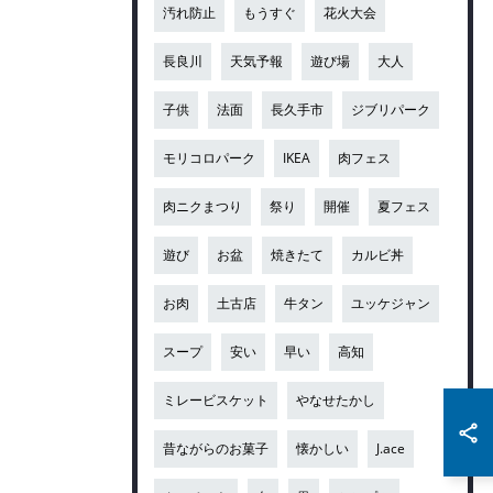
汚れ防止
もうすぐ
花火大会
長良川
天気予報
遊び場
大人
子供
法面
長久手市
ジブリパーク
モリコロパーク
IKEA
肉フェス
肉ニクまつり
祭り
開催
夏フェス
遊び
お盆
焼きたて
カルビ丼
お肉
土古店
牛タン
ユッケジャン
スープ
安い
早い
高知
ミレービスケット
やなせたかし
昔ながらのお菓子
懐かしい
J.ace