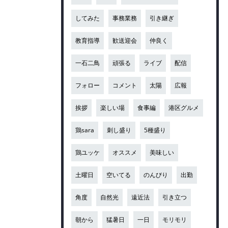
してみた
事務業務
引き継ぎ
教育指導
歓送迎会
仲良く
一石二鳥
頑張る
ライブ
配信
フォロー
コメント
太陽
広報
挨拶
楽しい場
食事編
港区グルメ
鶏sara
刺し盛り
5種盛り
鶏ユッケ
オススメ
美味しい
土曜日
空いてる
のんびり
出勤
角度
自然光
遠近法
引き立つ
朝から
猛暑日
一日
モリモリ