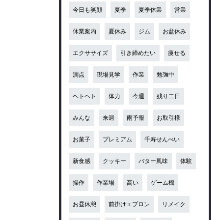
今日も笑顔
夏季
夏季休業
営業
休業案内
夏休み
ジム
お盆休み
エクササイズ
引き締めたい
痩せる
測点
現場見学
作業
勉強中
ヘトヘト
体力
今週
残り二日
みんな
来週
雨予報
お取引様
お菓子
プレミアム
千寿せんべい
新食感
クッキー
バター風味
体験
操作
作業場
高い
ゲーム機
お昼休憩
前掛けエプロン
リメイク