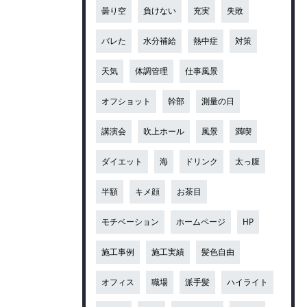
曇り空
負けない
充実
失敗
バレた
水分補給
熱中症
対策
天気
体調管理
仕事風景
オフショット
幹部
測量の日
講演会
吹上ホール
風景
満喫
ダイエット
海
ドリンク
太っ腹
半額
キメ顔
お茶目
モチベーション
ホームページ
HP
施工事例
施工実績
髪色自由
オフィス
職場
派手髪
ハイライト