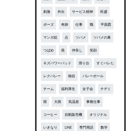
刺激
外出
サービス精神
旺盛
ポーズ
奇跡
仕事
職
平面図
マンガ絵
点
ツバメ
ツバメの巣
つばめ
燕
仲良し
笑顔
キズパワーパッド
滑り台
すぐバレた
レクバレー
独自
バレーボール
チーム
福利厚生
女子会
チヂミ
雨
大雨
気温差
事務仕事
コーヒー
自動販売機
オリジナル
いきなり
LINE
専門用語
数学