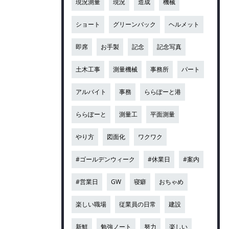
現況測量
現況
造成
機械
ショート
グリーンバック
ヘルメット
即席
お手製
記念
記念写真
土木工事
測量機械
事務所
パート
アルバイト
事務
ららぽーと港
ららぽーと
測量工
平面測量
やり方
図面化
ワクワク
#ゴールデンウィーク
#休業日
#案内
#営業日
GW
寝癖
おちゃめ
楽しい職場
従業員の日常
建設
新鮮
勉強ノート
努力
楽しい