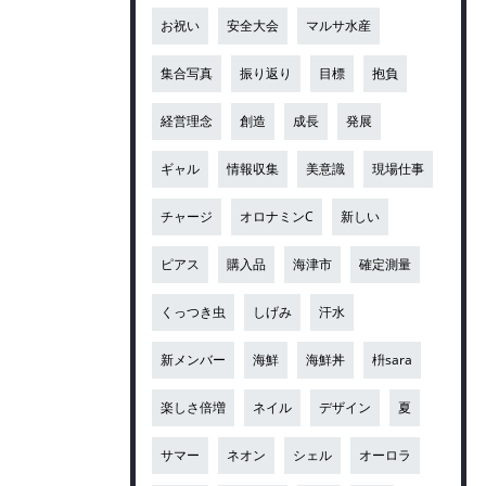
お祝い
安全大会
マルサ水産
集合写真
振り返り
目標
抱負
経営理念
創造
成長
発展
ギャル
情報収集
美意識
現場仕事
チャージ
オロナミンC
新しい
ピアス
購入品
海津市
確定測量
くっつき虫
しげみ
汗水
新メンバー
海鮮
海鮮丼
枡sara
楽しさ倍増
ネイル
デザイン
夏
サマー
ネオン
シェル
オーロラ