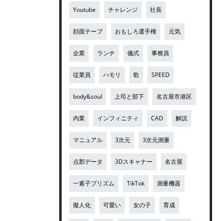
Youtube
チャレンジ
社長
顔面テープ
おもしろ選手権
元気
企業
ランチ
儀式
事務員
従業員
ハモリ
歌
SPEED
body&soul
上司と部下
名古屋市港区
内業
インフィニティ
CAD
解説
マニュアル
3次元
3次元測量
点郡データ
3Dスキャナー
名古屋
一素子プリズム
TikTok
測量機器
擬人化
可愛い
女の子
育成