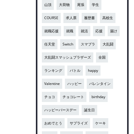
山頂
大荷物
尾張
学生
COURSE
求人票
履歴書
高校生
就職応援
就職
就活
応援
届け
任天堂
Switch
スマブラ
大乱闘
大乱闘スマッシュブラザーズ
全国
ランキング
バトル
happy
Valentine
ハッピー
バレンタイン
チョコ
チョコレート
birthday
ハッピーバースデー
誕生日
おめでとう
サプライズ
ケーキ