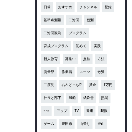
日常
おすすめ
チャンネル
登録
基準点測量
二対回
観測
二対回観測
プログラム
育成プログラム
初めて
実践
新人教育
募集中
点検
方法
測量部
作業着
スーツ
散髪
二度見
右左どっち!?
賞金
1万円
社長と部下
風船
紙吹雪
熱湯
sns
アップ
TV
番組
我慢
ゲーム
豊田市
山登り
登山