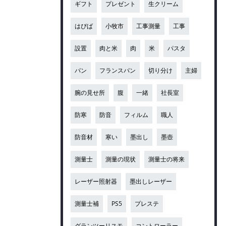
ギフト
プレゼント
生クリーム
はぴば
小牧市
工事測量
工事
設置
肉と米
肉
米
パスタ
パン
フランスパン
切り分け
主婦
腕の見せ所
腹
一緒
社長室
防寒
防音
フィルム
職人
防音材
寒い
墨出し
墨壺
測量士
測量の現状
測量士の将来
レーザー照射器
墨出しレーザー
測量士補
PS5
プレステ
グランツーリスモ
コントローラー