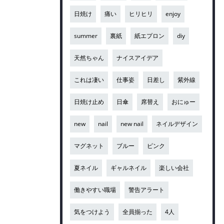
日焼け
痛い
ヒリヒリ
enjoy
summer
裏紙
紙エプロン
diy
天然ちゃん
ナイスアイデア
これは凄い
仕事姿
日差し
紫外線
日焼け止め
日傘
席替え
おにゅー
new
nail
new nail
ネイルデザイン
マグネット
ブルー
ピンク
夏ネイル
ギャルネイル
楽しい会社
働きやすい職場
警告アラート
気をつけよう
全員揃った
4人