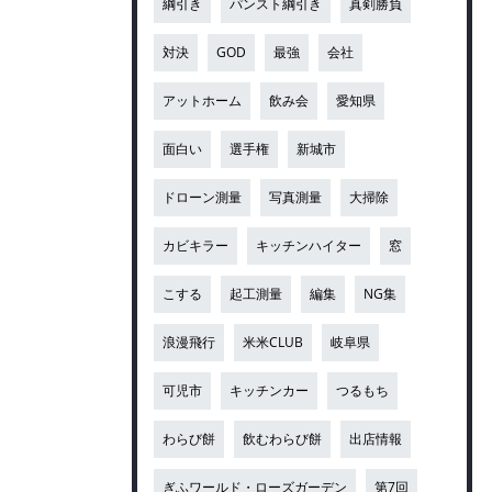
綱引き
パンスト綱引き
真剣勝負
対決
GOD
最強
会社
アットホーム
飲み会
愛知県
面白い
選手権
新城市
ドローン測量
写真測量
大掃除
カビキラー
キッチンハイター
窓
こする
起工測量
編集
NG集
浪漫飛行
米米CLUB
岐阜県
可児市
キッチンカー
つるもち
わらび餅
飲むわらび餅
出店情報
ぎふワールド・ローズガーデン
第7回