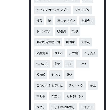
キッチンカーグランプリ
グランプリ
投票
味
車のデザイン
測量会社
トリンブル
取引先
刈谷
刈谷総合運動公園
山岡家
基準点
公共測量
お土産
八ツ橋
こしあん
つぶあん
京都
抹茶
ニッキ
授与式
センス
良い
ごちそうさまでした
チャーハン
替玉
本丸亭
白塗り
おふざけさん
ジブリ
千と千尋の神隠し
カオナシ