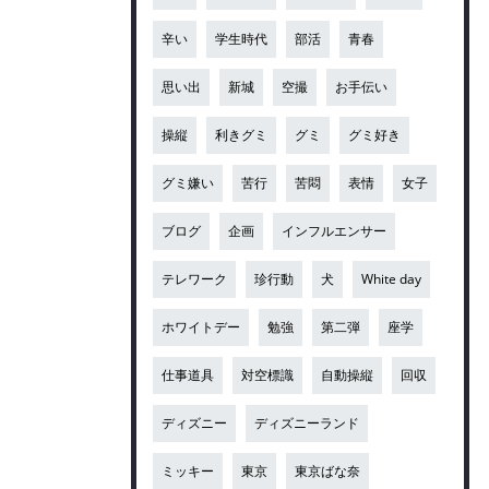
辛い
学生時代
部活
青春
思い出
新城
空撮
お手伝い
操縦
利きグミ
グミ
グミ好き
グミ嫌い
苦行
苦悶
表情
女子
ブログ
企画
インフルエンサー
テレワーク
珍行動
犬
White day
ホワイトデー
勉強
第二弾
座学
仕事道具
対空標識
自動操縦
回収
ディズニー
ディズニーランド
ミッキー
東京
東京ばな奈