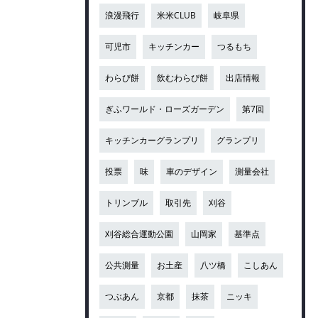
浪漫飛行
米米CLUB
岐阜県
可児市
キッチンカー
つるもち
わらび餅
飲むわらび餅
出店情報
ぎふワールド・ローズガーデン
第7回
キッチンカーグランプリ
グランプリ
投票
味
車のデザイン
測量会社
トリンブル
取引先
刈谷
刈谷総合運動公園
山岡家
基準点
公共測量
お土産
八ツ橋
こしあん
つぶあん
京都
抹茶
ニッキ