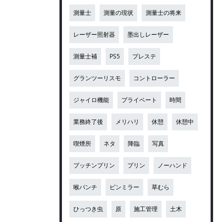
測量士
測量の現状
測量士の将来
レーザー照射器
墨出しレーザー
測量士補
PS5
プレステ
グランツーリスモ
コントローラー
ジャイロ機能
プライベート
時間
業務終了後
メリハリ
休憩
休憩中
喫煙所
ネタ
降臨
写真
プッチンプリン
プリン
ノーハンド
喉パンチ
ピンミラー
草むら
ひっつき虫
原
施工管理
土木