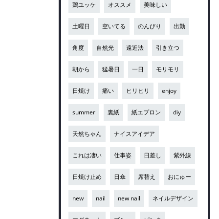
鶏ユッケ
オススメ
美味しい
土曜日
空いてる
のんびり
出勤
角度
自然光
遠近法
引き立つ
朝から
猛暑日
一日
モリモリ
日焼け
痛い
ヒリヒリ
enjoy
summer
裏紙
紙エプロン
diy
天然ちゃん
ナイスアイデア
これは凄い
仕事姿
日差し
紫外線
日焼け止め
日傘
席替え
おにゅー
new
nail
new nail
ネイルデザイン