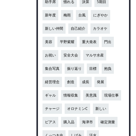
助手席
惚れる
決算
5期目
新年度
梅雨
台風
にぎやか
新しい仲間
自己紹介
カラオケ
美容
平野紫耀
重大発表
門出
お祝い
安全大会
マルサ水産
集合写真
振り返り
目標
抱負
経営理念
創造
成長
発展
ギャル
情報収集
美意識
現場仕事
チャージ
オロナミンC
新しい
ピアス
購入品
海津市
確定測量
くっつき虫
しげみ
汗水