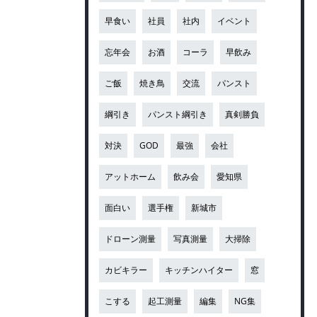
早食い
社員
社内
イベント
忘年会
お酒
コーラ
早飲み
ご飯
焼き鳥
交流
パンスト
綱引き
パンスト綱引き
真剣勝負
対決
GOD
最強
会社
アットホーム
飲み会
愛知県
面白い
選手権
新城市
ドローン測量
写真測量
大掃除
カビキラー
キッチンハイター
窓
こする
起工測量
編集
NG集