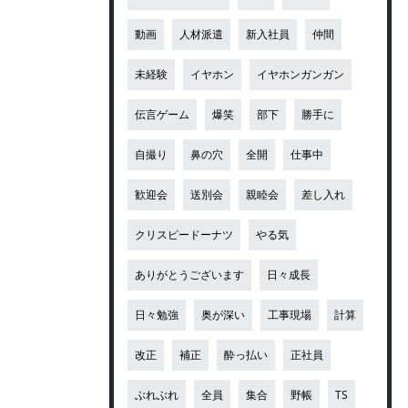
動画
人材派遣
新入社員
仲間
未経験
イヤホン
イヤホンガンガン
伝言ゲーム
爆笑
部下
勝手に
自撮り
鼻の穴
全開
仕事中
歓迎会
送別会
親睦会
差し入れ
クリスピードーナツ
やる気
ありがとうございます
日々成長
日々勉強
奥が深い
工事現場
計算
改正
補正
酔っ払い
正社員
ぶれぶれ
全員
集合
野帳
TS