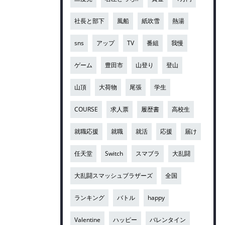
社長と部下
風船
紙吹雪
熱湯
sns
アップ
TV
番組
我慢
ゲーム
豊田市
山登り
登山
山頂
大荷物
尾張
学生
COURSE
求人票
履歴書
高校生
就職応援
就職
就活
応援
届け
任天堂
Switch
スマブラ
大乱闘
大乱闘スマッシュブラザーズ
全国
ランキング
バトル
happy
Valentine
ハッピー
バレンタイン