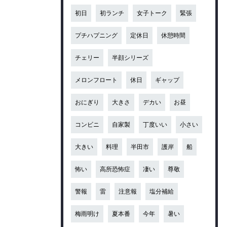
初日
初ランチ
女子トーク
緊張
プチハプニング
定休日
休憩時間
チェリー
半顔シリーズ
メロンフロート
休日
ギャップ
おにぎり
大きさ
デカい
お昼
コンビニ
自家製
丁度いい
小さい
大きい
料理
半田市
護岸
船
怖い
高所恐怖症
凄い
尊敬
警報
雷
注意報
塩分補給
梅雨明け
夏本番
今年
暑い