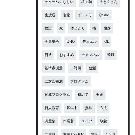
チャーハンじじい
坦々麺
大とくさん
生放送
名物
イッテQ
Qtube
検証
水
体当たり
噂
撮影
全員集合
UNO
デュエル
OL
日常
おすすめ
チャンネル
登録
基準点測量
二対回
観測
二対回観測
プログラム
育成プログラム
初めて
実践
新人教育
募集中
点検
方法
測量部
作業着
スーツ
散髪
二度見
右左どっち!?
賞金
1万円