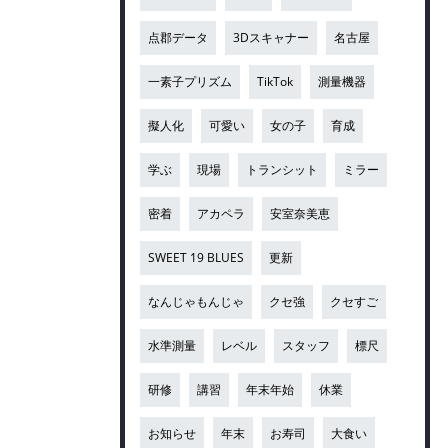
点郡データ
3Dスキャナー
名古屋
一素子プリズム
TikTok
測量機器
擬人化
可愛い
女の子
育成
学ぶ
現場
トランシット
ミラー
密着
アカペラ
安室奈美恵
SWEET 19 BLUES
更新
なんじゃもんじゃ
クセ強
クセすご
水準測量
レベル
スタッフ
標尺
研修
講習
年末年始
休業
お知らせ
年末
お寿司
大食い