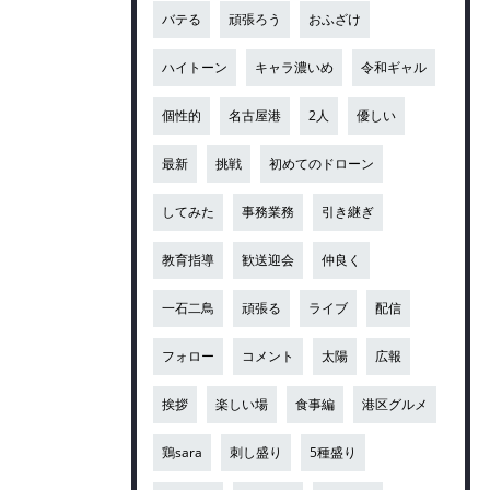
バテる
頑張ろう
おふざけ
ハイトーン
キャラ濃いめ
令和ギャル
個性的
名古屋港
2人
優しい
最新
挑戦
初めてのドローン
してみた
事務業務
引き継ぎ
教育指導
歓送迎会
仲良く
一石二鳥
頑張る
ライブ
配信
フォロー
コメント
太陽
広報
挨拶
楽しい場
食事編
港区グルメ
鶏sara
刺し盛り
5種盛り