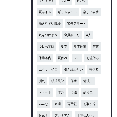
マグネット
ブルー
ピンク
夏ネイル
ギャルネイル
楽しい会社
働きやすい職場
警告アラート
気をつけよう
全員揃った
4人
今日も笑顔
夏季
夏季休業
営業
休業案内
夏休み
ジム
お盆休み
エクササイズ
引き締めたい
痩せる
測点
現場見学
作業
勉強中
ヘトヘト
体力
今週
残り二日
みんな
来週
雨予報
お取引様
お菓子
プレミアム
千寿せんべい