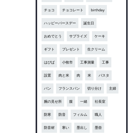
チョコ
チョコレート
birthday
ハッピーバースデー
誕生日
おめでとう
サプライズ
ケーキ
ギフト
プレゼント
生クリーム
はぴば
小牧市
工事測量
工事
設置
肉と米
肉
米
パスタ
パン
フランスパン
切り分け
主婦
腕の見せ所
腹
一緒
社長室
防寒
防音
フィルム
職人
防音材
寒い
墨出し
墨壺