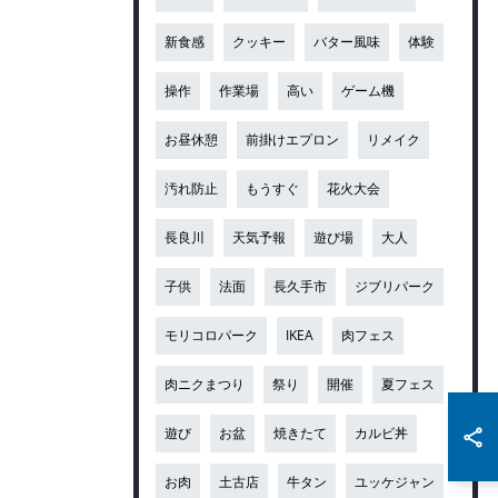
新食感
クッキー
バター風味
体験
操作
作業場
高い
ゲーム機
お昼休憩
前掛けエプロン
リメイク
汚れ防止
もうすぐ
花火大会
長良川
天気予報
遊び場
大人
子供
法面
長久手市
ジブリパーク
モリコロパーク
IKEA
肉フェス
肉ニクまつり
祭り
開催
夏フェス
遊び
お盆
焼きたて
カルビ丼
お肉
土古店
牛タン
ユッケジャン