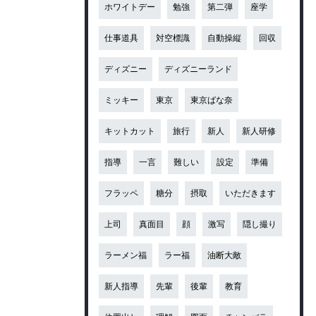
ホワイトデー
勉強
第二弾
座学
仕事道具
対空標識
自動操縦
回収
ディズニー
ディズニーランド
ミッキー
東京
東京ばな奈
キットカット
旅行
新人
新人研修
指導
一言
難しい
設定
準備
フラッペ
糖分
摂取
いただきます
上司
真面目
顔
激写
隠し撮り
ラーメン福
ラー福
油断大敵
新人指導
先輩
後輩
教育