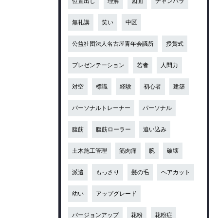
位置出し
理解
図面
チャンバラ
無礼講
笑い
中区
公益社団法人名古屋青年会議所
授賞式
プレゼンテーション
若者
人間力
対空
標識
経験
初心者
建築
パーソナルトレーナー
パーソナル
腹筋
腹筋ローラー
追い込み
土木施工管理
筋肉痛
腕
破壊
派遣
もっさり
髪の毛
ヘアカット
幼い
アップグレード
バージョンアップ
花粉
花粉症