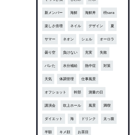
新メンバー
海鮮
海鮮丼
枡sara
楽しさ倍増
ネイル
デザイン
夏
サマー
ネオン
シェル
オーロラ
曇り空
負けない
充実
失敗
バレた
水分補給
熱中症
対策
天気
体調管理
仕事風景
オフショット
幹部
測量の日
講演会
吹上ホール
風景
満喫
ダイエット
海
ドリンク
太っ腹
半額
キメ顔
お茶目