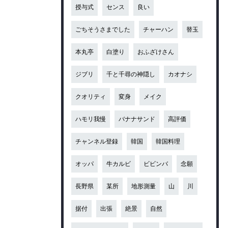
授与式
センス
良い
ごちそうさまでした
チャーハン
替玉
本丸亭
白塗り
おふざけさん
ジブリ
千と千尋の神隠し
カオナシ
クオリティ
変身
メイク
ハモリ我慢
バナナサンド
高評価
チャンネル登録
韓国
韓国料理
オッパ
牛カルビ
ビビンバ
念願
長野県
某所
地形測量
山
川
据付
出張
絶景
自然