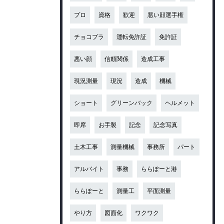
プロ
資格
歓迎
悪い顔選手権
チョコプラ
運転免許証
免許証
悪い顔
信頼関係
造成工事
現況測量
現況
造成
機械
ショート
グリーンバック
ヘルメット
即席
お手製
記念
記念写真
土木工事
測量機械
事務所
パート
アルバイト
事務
ららぽーと港
ららぽーと
測量工
平面測量
やり方
図面化
ワクワク