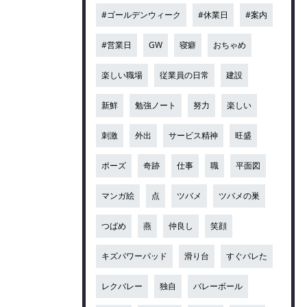
#ゴールデンウィーク
#休業日
#案内
#営業日
GW
寝癖
おちゃめ
楽しい職場
従業員の日常
建設
新鮮
勉強ノート
努力
楽しい
刺激
外出
サービス精神
旺盛
ポーズ
奇跡
仕事
職
平面図
マンガ絵
点
ツバメ
ツバメの巣
つばめ
燕
仲良し
笑顔
キズパワーパッド
滑り台
すぐバレた
レクバレー
独自
バレーボール