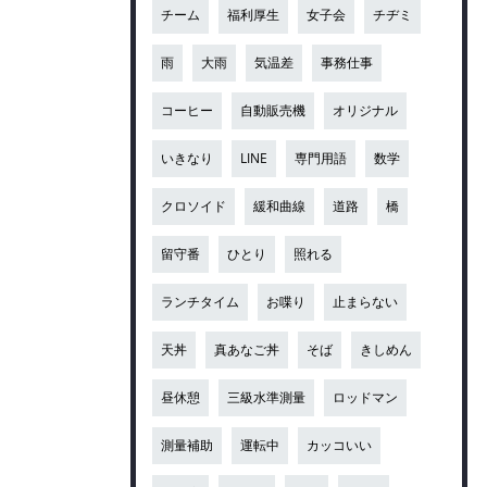
チーム
福利厚生
女子会
チヂミ
雨
大雨
気温差
事務仕事
コーヒー
自動販売機
オリジナル
いきなり
LINE
専門用語
数学
クロソイド
緩和曲線
道路
橋
留守番
ひとり
照れる
ランチタイム
お喋り
止まらない
天丼
真あなご丼
そば
きしめん
昼休憩
三級水準測量
ロッドマン
測量補助
運転中
カッコいい