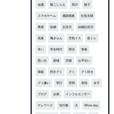
会議
腹ごしらえ
四川
餃子
スマホゲーム
感謝感激
社長夫婦
奥様
結婚
記念日
結婚記念日
花束
胸きゅん
空気イス
筋トレ
辛い
学生時代
部活
青春
思い出
新城
空撮
お手伝い
操縦
利きグミ
グミ
グミ好き
グミ嫌い
苦行
苦悶
表情
女子
ブログ
企画
インフルエンサー
テレワーク
珍行動
犬
White day