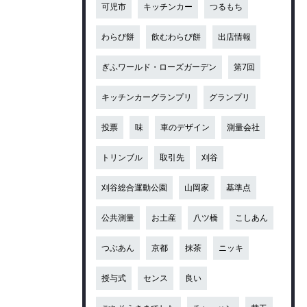
可児市
キッチンカー
つるもち
わらび餅
飲むわらび餅
出店情報
ぎふワールド・ローズガーデン
第7回
キッチンカーグランプリ
グランプリ
投票
味
車のデザイン
測量会社
トリンブル
取引先
刈谷
刈谷総合運動公園
山岡家
基準点
公共測量
お土産
八ツ橋
こしあん
つぶあん
京都
抹茶
ニッキ
授与式
センス
良い