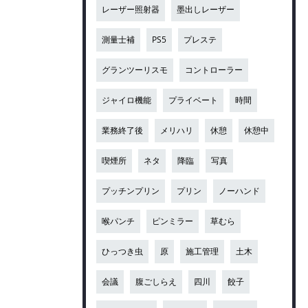
レーザー照射器
墨出しレーザー
測量士補
PS5
プレステ
グランツーリスモ
コントローラー
ジャイロ機能
プライベート
時間
業務終了後
メリハリ
休憩
休憩中
喫煙所
ネタ
降臨
写真
プッチンプリン
プリン
ノーハンド
喉パンチ
ピンミラー
草むら
ひっつき虫
原
施工管理
土木
会議
腹ごしらえ
四川
餃子