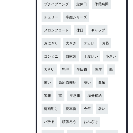
プチハプニング
定休日
休憩時間
チェリー
半顔シリーズ
メロンフロート
休日
ギャップ
おにぎり
大きさ
デカい
お昼
コンビニ
自家製
丁度いい
小さい
大きい
料理
半田市
護岸
船
怖い
高所恐怖症
凄い
尊敬
警報
雷
注意報
塩分補給
梅雨明け
夏本番
今年
暑い
バテる
頑張ろう
おふざけ