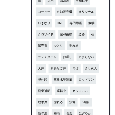
雨
大雨
気温差
事務仕事
コーヒー
自動販売機
オリジナル
いきなり
LINE
専門用語
数学
クロソイド
緩和曲線
道路
橋
留守番
ひとり
照れる
ランチタイム
お喋り
止まらない
天丼
真あなご丼
そば
きしめん
昼休憩
三級水準測量
ロッドマン
測量補助
運転中
カッコいい
助手席
惚れる
決算
5期目
新年度
梅雨
台風
にぎやか