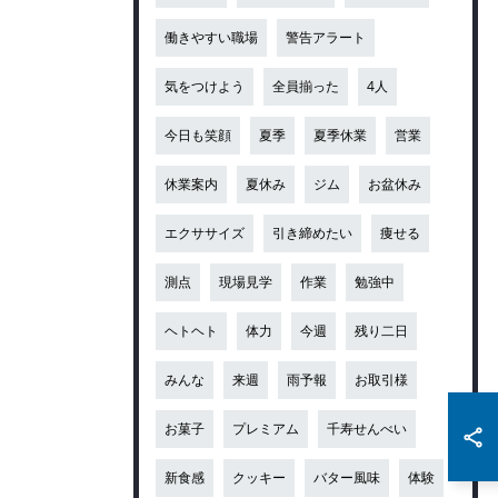
働きやすい職場
警告アラート
気をつけよう
全員揃った
4人
今日も笑顔
夏季
夏季休業
営業
休業案内
夏休み
ジム
お盆休み
エクササイズ
引き締めたい
痩せる
測点
現場見学
作業
勉強中
ヘトヘト
体力
今週
残り二日
みんな
来週
雨予報
お取引様
お菓子
プレミアム
千寿せんべい
新食感
クッキー
バター風味
体験