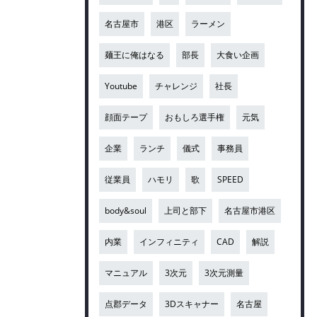
名古屋市
港区
ラーメン
麺王に俺はなる
部長
大食い企画
Youtube
チャレンジ
社長
顔面テープ
おもしろ選手権
元気
企業
ランチ
儀式
事務員
従業員
ハモリ
歌
SPEED
body&soul
上司と部下
名古屋市港区
内業
インフィニティ
CAD
解説
マニュアル
3次元
3次元測量
点郡データ
3Dスキャナー
名古屋