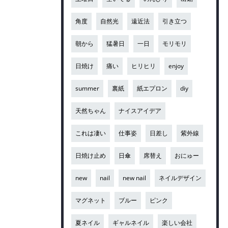
角度
自然光
遠近法
引き立つ
朝から
猛暑日
一日
モリモリ
日焼け
痛い
ヒリヒリ
enjoy
summer
裏紙
紙エプロン
diy
天然ちゃん
ナイスアイデア
これは凄い
仕事姿
日差し
紫外線
日焼け止め
日傘
席替え
おにゅー
new
nail
new nail
ネイルデザイン
マグネット
ブルー
ピンク
夏ネイル
ギャルネイル
楽しい会社