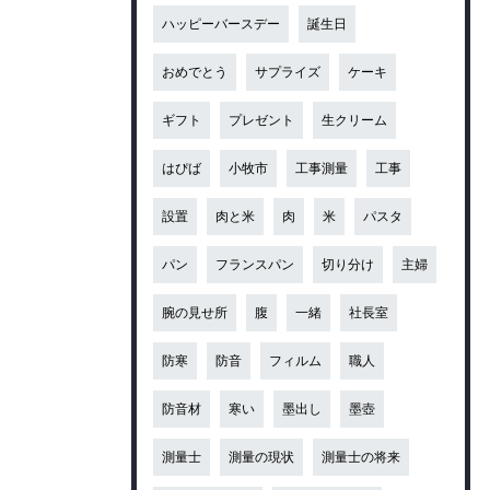
ハッピーバースデー
誕生日
おめでとう
サプライズ
ケーキ
ギフト
プレゼント
生クリーム
はぴば
小牧市
工事測量
工事
設置
肉と米
肉
米
パスタ
パン
フランスパン
切り分け
主婦
腕の見せ所
腹
一緒
社長室
防寒
防音
フィルム
職人
防音材
寒い
墨出し
墨壺
測量士
測量の現状
測量士の将来