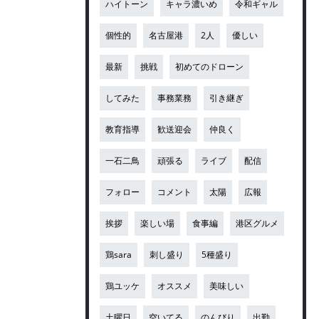
ハイトーン
キャラ濃いめ
令和ギャル
個性的
名古屋港
2人
優しい
最新
挑戦
初めてのドローン
してみた
事務業務
引き継ぎ
教育指導
歓送迎会
仲良く
一石二鳥
頑張る
ライブ
配信
フォロー
コメント
太陽
広報
挨拶
楽しい場
食事編
港区グルメ
鶏sara
刺し盛り
5種盛り
鶏ユッケ
オススメ
美味しい
土曜日
空いてる
のんびり
出勤