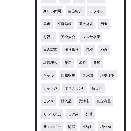
新しい仲間
自己紹介
カラオケ
美容
平野紫耀
重大発表
門出
お祝い
安全大会
マルサ水産
集合写真
振り返り
目標
抱負
経営理念
創造
成長
発展
ギャル
情報収集
美意識
現場仕事
チャージ
オロナミンC
新しい
ピアス
購入品
海津市
確定測量
くっつき虫
しげみ
汗水
新メンバー
海鮮
海鮮丼
枡sara