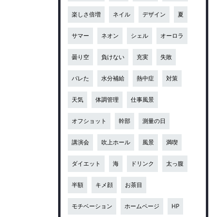
楽しさ倍増
ネイル
デザイン
夏
サマー
ネオン
シェル
オーロラ
曇り空
負けない
充実
失敗
バレた
水分補給
熱中症
対策
天気
体調管理
仕事風景
オフショット
幹部
測量の日
講演会
吹上ホール
風景
満喫
ダイエット
海
ドリンク
太っ腹
半額
キメ顔
お茶目
モチベーション
ホームページ
HP