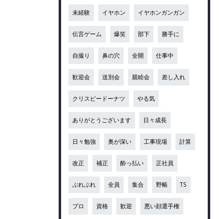
未経験
イヤホン
イヤホンガンガン
伝言ゲーム
爆笑
部下
勝手に
自撮り
鼻の穴
全開
仕事中
歓迎会
送別会
親睦会
差し入れ
クリスピードーナツ
やる気
ありがとうございます
日々成長
日々勉強
奥が深い
工事現場
計算
改正
補正
酔っ払い
正社員
ぶれぶれ
全員
集合
野帳
TS
プロ
資格
歓迎
悪い顔選手権