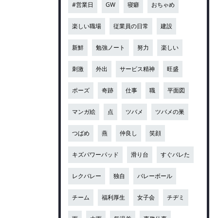
#営業日
GW
寝癖
おちゃめ
楽しい職場
従業員の日常
建設
新鮮
勉強ノート
努力
楽しい
刺激
外出
サービス精神
旺盛
ポーズ
奇跡
仕事
職
平面図
マンガ絵
点
ツバメ
ツバメの巣
つばめ
燕
仲良し
笑顔
キズパワーパッド
滑り台
すぐバレた
レクバレー
独自
バレーボール
チーム
福利厚生
女子会
チヂミ