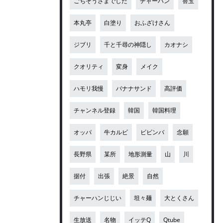
ごちそうさまでした
チャーハン
替玉
本丸亭
白塗り
おふざけさん
ジブリ
千と千尋の神隠し
カオナシ
クオリティ
変身
メイク
ハモリ我慢
バナナサンド
高評価
チャンネル登録
韓国
韓国料理
オッパ
牛カルビ
ビビンバ
念願
長野県
某所
地形測量
山
川
据付
出張
絶景
自然
チャーハンじじい
坦々麺
大とくさん
生放送
名物
イッテQ
Qtube