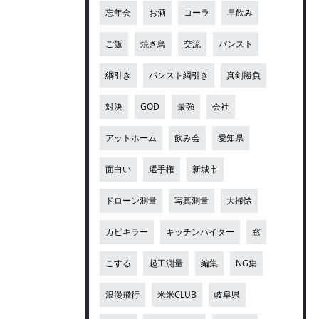
忘年会
お酒
コーラ
早飲み
ご飯
焼き鳥
交流
パンスト
綱引き
パンスト綱引き
真剣勝負
対決
GOD
最強
会社
アットホーム
飲み会
愛知県
面白い
選手権
新城市
ドローン測量
写真測量
大掃除
カビキラー
キッチンハイター
窓
こする
起工測量
編集
NG集
浪漫飛行
米米CLUB
岐阜県