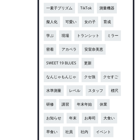
一素子プリズム
TikTok
測量機器
擬人化
可愛い
女の子
育成
学ぶ
現場
トランシット
ミラー
密着
アカペラ
安室奈美恵
SWEET 19 BLUES
更新
なんじゃもんじゃ
クセ強
クセすご
水準測量
レベル
スタッフ
標尺
研修
講習
年末年始
休業
お知らせ
年末
お寿司
大食い
早食い
社員
社内
イベント