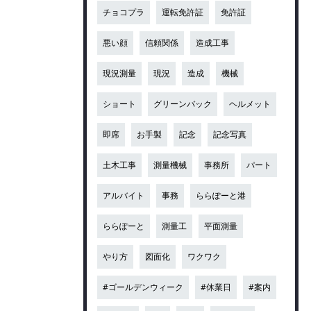
チョコプラ
運転免許証
免許証
悪い顔
信頼関係
造成工事
現況測量
現況
造成
機械
ショート
グリーンバック
ヘルメット
即席
お手製
記念
記念写真
土木工事
測量機械
事務所
パート
アルバイト
事務
ららぽーと港
ららぽーと
測量工
平面測量
やり方
図面化
ワクワク
#ゴールデンウィーク
#休業日
#案内