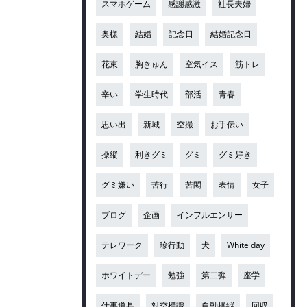
スマホゲーム
感謝感激
社長夫婦
奥様
結婚
記念日
結婚記念日
花束
胸きゅん
空気イス
筋トレ
辛い
学生時代
部活
青春
思い出
新城
空撮
お手伝い
操縦
利きグミ
グミ
グミ好き
グミ嫌い
苦行
苦悶
表情
女子
ブログ
企画
インフルエンサー
テレワーク
珍行動
犬
White day
ホワイトデー
勉強
第二弾
座学
仕事道具
対空標識
自動操縦
回収