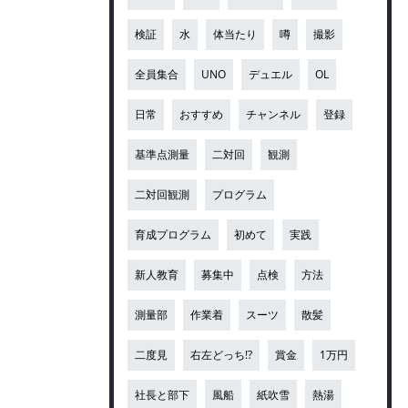
検証
水
体当たり
噂
撮影
全員集合
UNO
デュエル
OL
日常
おすすめ
チャンネル
登録
基準点測量
二対回
観測
二対回観測
プログラム
育成プログラム
初めて
実践
新人教育
募集中
点検
方法
測量部
作業着
スーツ
散髪
二度見
右左どっち!?
賞金
1万円
社長と部下
風船
紙吹雪
熱湯