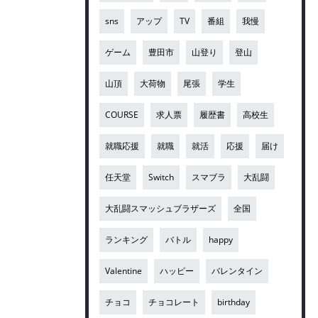
sns
アップ
TV
番組
我慢
ゲーム
豊田市
山登り
登山
山頂
大荷物
尾張
学生
COURSE
求人票
履歴書
高校生
就職応援
就職
就活
応援
届け
任天堂
Switch
スマブラ
大乱闘
大乱闘スマッシュブラザーズ
全国
ランキング
バトル
happy
Valentine
ハッピー
バレンタイン
チョコ
チョコレート
birthday