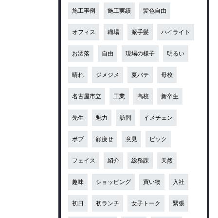
施工事例
施工実績
髪色自由
オフィス
職場
派手髪
ハイライト
お洒落
自由
現場の様子
明るい
晴れ
ジメジメ
夏バテ
母校
名古屋市立
工業
高校
新卒生
先生
魅力
訪問
イメチェン
ボブ
顔痩せ
意見
ビック
フェイス
紹介
総務課
天然
趣味
ショッピング
買い物
入社
初日
初ランチ
女子トーク
緊張