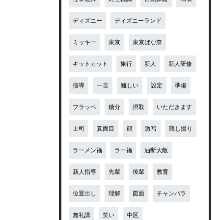
ディズニー
ディズニーランド
ミッキー
東京
東京ばな奈
キットカット
旅行
新人
新人研修
指導
一言
難しい
設定
準備
フラッペ
糖分
摂取
いただきます
上司
真面目
顔
激写
隠し撮り
ラーメン福
ラー福
油断大敵
新人指導
先輩
後輩
教育
位置出し
理解
図面
チャンバラ
無礼講
笑い
中区