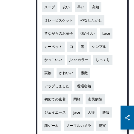
スープ
安い
早い
高知
ミレービスケット
やなせたかし
昔ながらのお菓子
懐かしい
J.ace
カーペット
白
黒
シンプル
かっこいい
J.aceカラー
しっくり
実物
かわいい
素敵
アップしました
現場密着
初めての密着
岡崎
市民病院
ジェイエース
jace
人狼
勝負
罰ゲーム
ノーマルカメラ
現実