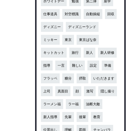
ホワイトデー
勉強
第二弾
座学
仕事道具
対空標識
自動操縦
回収
ディズニー
ディズニーランド
ミッキー
東京
東京ばな奈
キットカット
旅行
新人
新人研修
指導
一言
難しい
設定
準備
フラッペ
糖分
摂取
いただきます
上司
真面目
顔
激写
隠し撮り
ラーメン福
ラー福
油断大敵
新人指導
先輩
後輩
教育
位置出し
理解
図面
チャンバラ