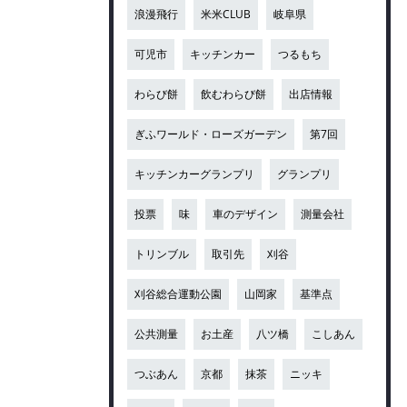
浪漫飛行
米米CLUB
岐阜県
可児市
キッチンカー
つるもち
わらび餅
飲むわらび餅
出店情報
ぎふワールド・ローズガーデン
第7回
キッチンカーグランプリ
グランプリ
投票
味
車のデザイン
測量会社
トリンブル
取引先
刈谷
刈谷総合運動公園
山岡家
基準点
公共測量
お土産
八ツ橋
こしあん
つぶあん
京都
抹茶
ニッキ