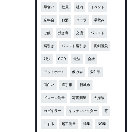
早食い
社員
社内
イベント
忘年会
お酒
コーラ
早飲み
ご飯
焼き鳥
交流
パンスト
綱引き
パンスト綱引き
真剣勝負
対決
GOD
最強
会社
アットホーム
飲み会
愛知県
面白い
選手権
新城市
ドローン測量
写真測量
大掃除
カビキラー
キッチンハイター
窓
こする
起工測量
編集
NG集