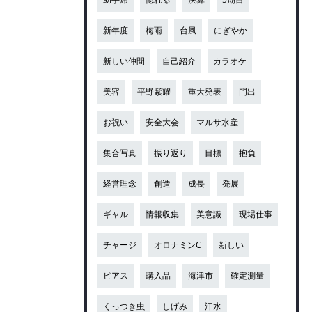
新年度
梅雨
台風
にぎやか
新しい仲間
自己紹介
カラオケ
美容
平野紫耀
重大発表
門出
お祝い
安全大会
マルサ水産
集合写真
振り返り
目標
抱負
経営理念
創造
成長
発展
ギャル
情報収集
美意識
現場仕事
チャージ
オロナミンC
新しい
ピアス
購入品
海津市
確定測量
くっつき虫
しげみ
汗水