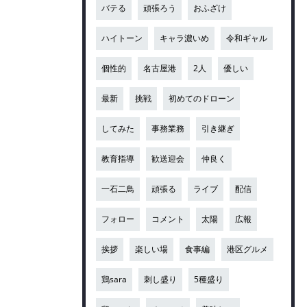
バテる
頑張ろう
おふざけ
ハイトーン
キャラ濃いめ
令和ギャル
個性的
名古屋港
2人
優しい
最新
挑戦
初めてのドローン
してみた
事務業務
引き継ぎ
教育指導
歓送迎会
仲良く
一石二鳥
頑張る
ライブ
配信
フォロー
コメント
太陽
広報
挨拶
楽しい場
食事編
港区グルメ
鶏sara
刺し盛り
5種盛り