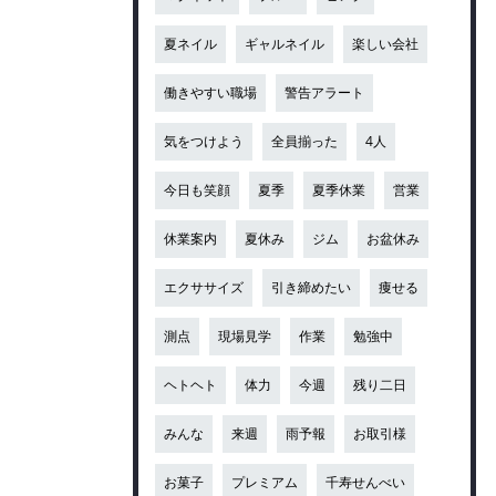
夏ネイル
ギャルネイル
楽しい会社
働きやすい職場
警告アラート
気をつけよう
全員揃った
4人
今日も笑顔
夏季
夏季休業
営業
休業案内
夏休み
ジム
お盆休み
エクササイズ
引き締めたい
痩せる
測点
現場見学
作業
勉強中
ヘトヘト
体力
今週
残り二日
みんな
来週
雨予報
お取引様
お菓子
プレミアム
千寿せんべい