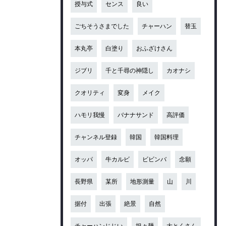
授与式
センス
良い
ごちそうさまでした
チャーハン
替玉
本丸亭
白塗り
おふざけさん
ジブリ
千と千尋の神隠し
カオナシ
クオリティ
変身
メイク
ハモリ我慢
バナナサンド
高評価
チャンネル登録
韓国
韓国料理
オッパ
牛カルビ
ビビンバ
念願
長野県
某所
地形測量
山
川
据付
出張
絶景
自然
チャーハンじじい
坦々麺
大とくさん