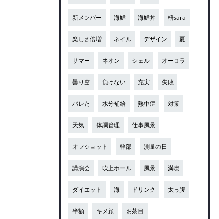
新メンバー
海鮮
海鮮丼
枡sara
楽しさ倍増
ネイル
デザイン
夏
サマー
ネオン
シェル
オーロラ
曇り空
負けない
充実
失敗
バレた
水分補給
熱中症
対策
天気
体調管理
仕事風景
オフショット
幹部
測量の日
講演会
吹上ホール
風景
満喫
ダイエット
海
ドリンク
太っ腹
半額
キメ顔
お茶目