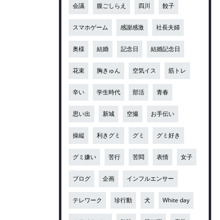
会議
腹ごしらえ
四川
餃子
スマホゲーム
感謝感激
社長夫婦
奥様
結婚
記念日
結婚記念日
花束
胸きゅん
空気イス
筋トレ
辛い
学生時代
部活
青春
思い出
新城
空撮
お手伝い
操縦
利きグミ
グミ
グミ好き
グミ嫌い
苦行
苦悶
表情
女子
ブログ
企画
インフルエンサー
テレワーク
珍行動
犬
White day