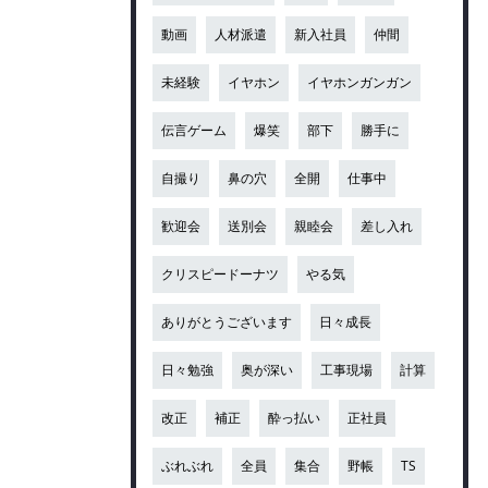
動画
人材派遣
新入社員
仲間
未経験
イヤホン
イヤホンガンガン
伝言ゲーム
爆笑
部下
勝手に
自撮り
鼻の穴
全開
仕事中
歓迎会
送別会
親睦会
差し入れ
クリスピードーナツ
やる気
ありがとうございます
日々成長
日々勉強
奥が深い
工事現場
計算
改正
補正
酔っ払い
正社員
ぶれぶれ
全員
集合
野帳
TS