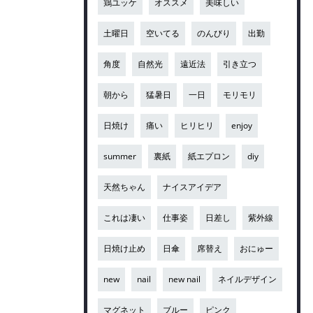
鶏ユッケ
オススメ
美味しい
土曜日
空いてる
のんびり
出勤
角度
自然光
遠近法
引き立つ
朝から
猛暑日
一日
モリモリ
日焼け
痛い
ヒリヒリ
enjoy
summer
裏紙
紙エプロン
diy
天然ちゃん
ナイスアイデア
これは凄い
仕事姿
日差し
紫外線
日焼け止め
日傘
席替え
おにゅー
new
nail
new nail
ネイルデザイン
マグネット
ブルー
ピンク