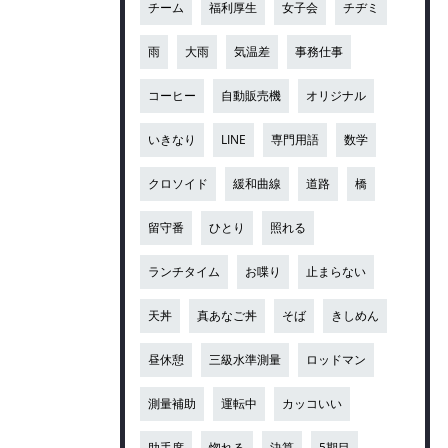
チーム
福利厚生
女子会
チヂミ
雨
大雨
気温差
事務仕事
コーヒー
自動販売機
オリジナル
いきなり
LINE
専門用語
数学
クロソイド
緩和曲線
道路
橋
留守番
ひとり
照れる
ランチタイム
お喋り
止まらない
天丼
真あなご丼
そば
きしめん
昼休憩
三級水準測量
ロッドマン
測量補助
運転中
カッコいい
助手席
惚れる
決算
5期目