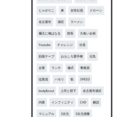
じゃがりこ
鼻
女性社員
ドローン
名古屋市
港区
ラーメン
麺王に俺はなる
部長
大食い企画
Youtube
チャレンジ
社長
顔面テープ
おもしろ選手権
元気
企業
ランチ
儀式
事務員
従業員
ハモリ
歌
SPEED
body&soul
上司と部下
名古屋市港区
内業
インフィニティ
CAD
解説
マニュアル
3次元
3次元測量