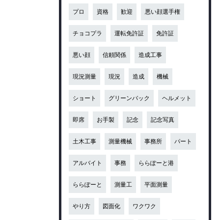
プロ
資格
歓迎
悪い顔選手権
チョコプラ
運転免許証
免許証
悪い顔
信頼関係
造成工事
現況測量
現況
造成
機械
ショート
グリーンバック
ヘルメット
即席
お手製
記念
記念写真
土木工事
測量機械
事務所
パート
アルバイト
事務
ららぽーと港
ららぽーと
測量工
平面測量
やり方
図面化
ワクワク