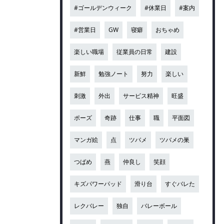
#ゴールデンウィーク
#休業日
#案内
#営業日
GW
寝癖
おちゃめ
楽しい職場
従業員の日常
建設
新鮮
勉強ノート
努力
楽しい
刺激
外出
サービス精神
旺盛
ポーズ
奇跡
仕事
職
平面図
マンガ絵
点
ツバメ
ツバメの巣
つばめ
燕
仲良し
笑顔
キズパワーパッド
滑り台
すぐバレた
レクバレー
独自
バレーボール