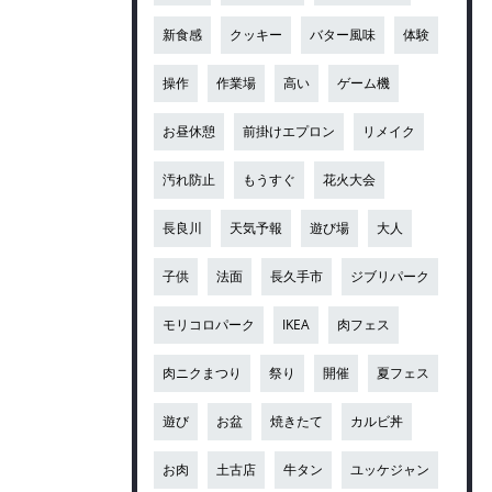
新食感
クッキー
バター風味
体験
操作
作業場
高い
ゲーム機
お昼休憩
前掛けエプロン
リメイク
汚れ防止
もうすぐ
花火大会
長良川
天気予報
遊び場
大人
子供
法面
長久手市
ジブリパーク
モリコロパーク
IKEA
肉フェス
肉ニクまつり
祭り
開催
夏フェス
遊び
お盆
焼きたて
カルビ丼
お肉
土古店
牛タン
ユッケジャン