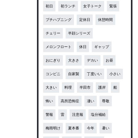
初日
初ランチ
女子トーク
緊張
プチハプニング
定休日
休憩時間
チェリー
半顔シリーズ
メロンフロート
休日
ギャップ
おにぎり
大きさ
デカい
お昼
コンビニ
自家製
丁度いい
小さい
大きい
料理
半田市
護岸
船
怖い
高所恐怖症
凄い
尊敬
警報
雷
注意報
塩分補給
梅雨明け
夏本番
今年
暑い