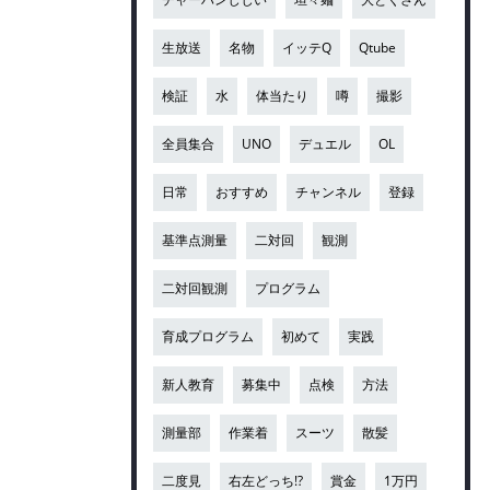
生放送
名物
イッテQ
Qtube
検証
水
体当たり
噂
撮影
全員集合
UNO
デュエル
OL
日常
おすすめ
チャンネル
登録
基準点測量
二対回
観測
二対回観測
プログラム
育成プログラム
初めて
実践
新人教育
募集中
点検
方法
測量部
作業着
スーツ
散髪
二度見
右左どっち!?
賞金
1万円