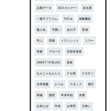
点郡データ
3Dスキャナー
名古屋
一素子プリズム
TikTok
測量機器
擬人化
可愛い
女の子
育成
学ぶ
現場
トランシット
ミラー
密着
アカペラ
安室奈美恵
SWEET 19 BLUES
更新
なんじゃもんじゃ
クセ強
クセすご
水準測量
レベル
スタッフ
標尺
研修
講習
年末年始
休業
お知らせ
年末
お寿司
大食い