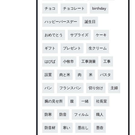
チョコ
チョコレート
birthday
ハッピーバースデー
誕生日
おめでとう
サプライズ
ケーキ
ギフト
プレゼント
生クリーム
はぴば
小牧市
工事測量
工事
設置
肉と米
肉
米
パスタ
パン
フランスパン
切り分け
主婦
腕の見せ所
腹
一緒
社長室
防寒
防音
フィルム
職人
防音材
寒い
墨出し
墨壺