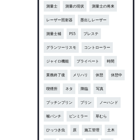
測量士
測量の現状
測量士の将来
レーザー照射器
墨出しレーザー
測量士補
PS5
プレステ
グランツーリスモ
コントローラー
ジャイロ機能
プライベート
時間
業務終了後
メリハリ
休憩
休憩中
喫煙所
ネタ
降臨
写真
プッチンプリン
プリン
ノーハンド
喉パンチ
ピンミラー
草むら
ひっつき虫
原
施工管理
土木