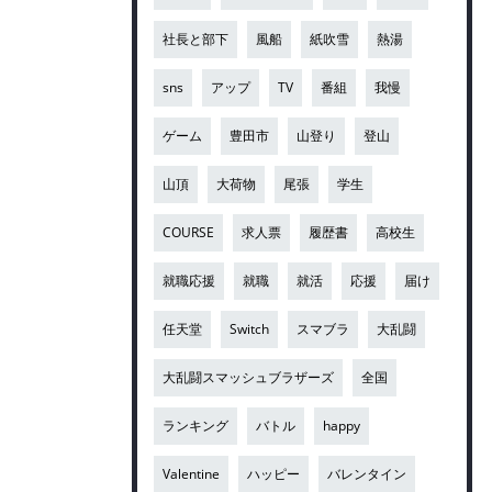
社長と部下
風船
紙吹雪
熱湯
sns
アップ
TV
番組
我慢
ゲーム
豊田市
山登り
登山
山頂
大荷物
尾張
学生
COURSE
求人票
履歴書
高校生
就職応援
就職
就活
応援
届け
任天堂
Switch
スマブラ
大乱闘
大乱闘スマッシュブラザーズ
全国
ランキング
バトル
happy
Valentine
ハッピー
バレンタイン