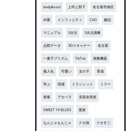
body&soul
上司と部下
名古屋市港区
内業
インフィニティ
CAD
解説
マニュアル
3次元
3次元測量
点郡データ
3Dスキャナー
名古屋
一素子プリズム
TikTok
測量機器
擬人化
可愛い
女の子
育成
学ぶ
現場
トランシット
ミラー
密着
アカペラ
安室奈美恵
SWEET 19 BLUES
更新
なんじゃもんじゃ
クセ強
クセすご