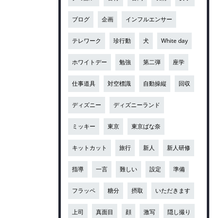
ブログ
企画
インフルエンサー
テレワーク
珍行動
犬
White day
ホワイトデー
勉強
第二弾
座学
仕事道具
対空標識
自動操縦
回収
ディズニー
ディズニーランド
ミッキー
東京
東京ばな奈
キットカット
旅行
新人
新人研修
指導
一言
難しい
設定
準備
フラッペ
糖分
摂取
いただきます
上司
真面目
顔
激写
隠し撮り