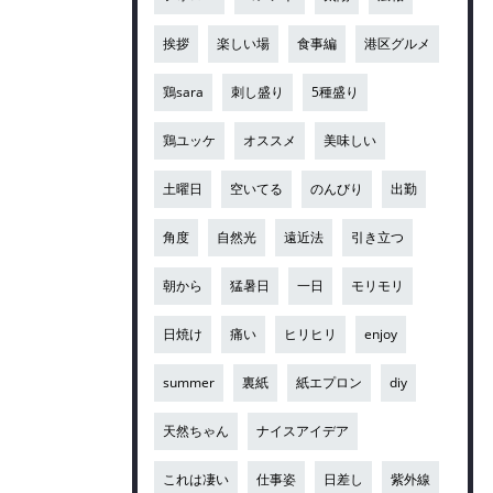
挨拶
楽しい場
食事編
港区グルメ
鶏sara
刺し盛り
5種盛り
鶏ユッケ
オススメ
美味しい
土曜日
空いてる
のんびり
出勤
角度
自然光
遠近法
引き立つ
朝から
猛暑日
一日
モリモリ
日焼け
痛い
ヒリヒリ
enjoy
summer
裏紙
紙エプロン
diy
天然ちゃん
ナイスアイデア
これは凄い
仕事姿
日差し
紫外線