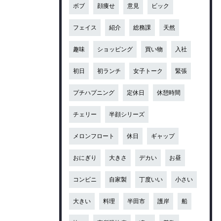
ボブ
顔痩せ
意見
ビック
フェイス
紹介
総務課
天然
趣味
ショッピング
買い物
入社
初日
初ランチ
女子トーク
緊張
プチハプニング
定休日
休憩時間
チェリー
半顔シリーズ
メロンフロート
休日
ギャップ
おにぎり
大きさ
デカい
お昼
コンビニ
自家製
丁度いい
小さい
大きい
料理
半田市
護岸
船