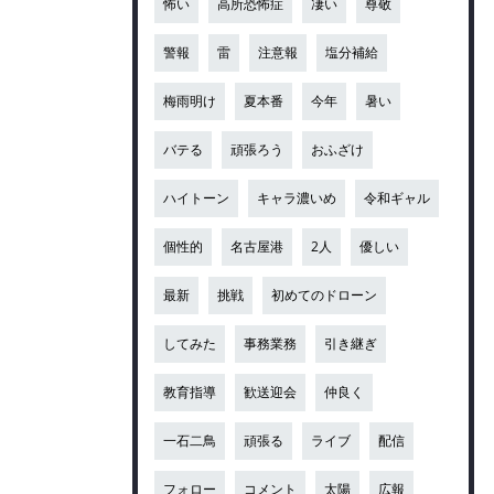
怖い
高所恐怖症
凄い
尊敬
警報
雷
注意報
塩分補給
梅雨明け
夏本番
今年
暑い
バテる
頑張ろう
おふざけ
ハイトーン
キャラ濃いめ
令和ギャル
個性的
名古屋港
2人
優しい
最新
挑戦
初めてのドローン
してみた
事務業務
引き継ぎ
教育指導
歓送迎会
仲良く
一石二鳥
頑張る
ライブ
配信
フォロー
コメント
太陽
広報