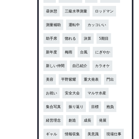
昼休憩
三級水準測量
ロッドマン
測量補助
運転中
カッコいい
助手席
惚れる
決算
5期目
新年度
梅雨
台風
にぎやか
新しい仲間
自己紹介
カラオケ
美容
平野紫耀
重大発表
門出
お祝い
安全大会
マルサ水産
集合写真
振り返り
目標
抱負
経営理念
創造
成長
発展
ギャル
情報収集
美意識
現場仕事