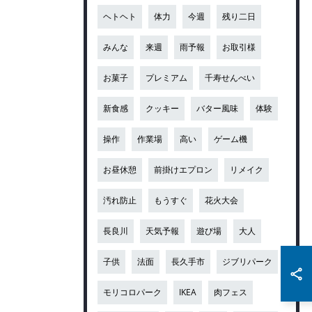
ヘトヘト
体力
今週
残り二日
みんな
来週
雨予報
お取引様
お菓子
プレミアム
千寿せんべい
新食感
クッキー
バター風味
体験
操作
作業場
高い
ゲーム機
お昼休憩
前掛けエプロン
リメイク
汚れ防止
もうすぐ
花火大会
長良川
天気予報
遊び場
大人
子供
法面
長久手市
ジブリパーク
モリコロパーク
IKEA
肉フェス