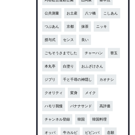
公共測量
お土産
八ツ橋
こしあん
つぶあん
京都
抹茶
ニッキ
授与式
センス
良い
ごちそうさまでした
チャーハン
替玉
本丸亭
白塗り
おふざけさん
ジブリ
千と千尋の神隠し
カオナシ
クオリティ
変身
メイク
ハモリ我慢
バナナサンド
高評価
チャンネル登録
韓国
韓国料理
オッパ
牛カルビ
ビビンバ
念願