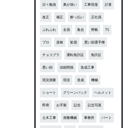
日々勉強
奥が深い
工事現場
計算
改正
補正
酔っ払い
正社員
ぶれぶれ
全員
集合
野帳
TS
プロ
資格
歓迎
悪い顔選手権
チョコプラ
運転免許証
免許証
悪い顔
信頼関係
造成工事
現況測量
現況
造成
機械
ショート
グリーンバック
ヘルメット
即席
お手製
記念
記念写真
土木工事
測量機械
事務所
パート