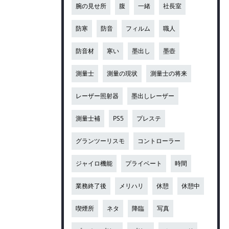
腕の見せ所
腹
一緒
社長室
防寒
防音
フィルム
職人
防音材
寒い
墨出し
墨壺
測量士
測量の現状
測量士の将来
レーザー照射器
墨出しレーザー
測量士補
PS5
プレステ
グランツーリスモ
コントローラー
ジャイロ機能
プライベート
時間
業務終了後
メリハリ
休憩
休憩中
喫煙所
ネタ
降臨
写真