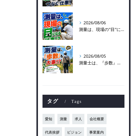
2026/08/06
測量は、現場の''目''になる仕事！？
2026/08/05
測量士は、『歩数』も大事！？
タグ
Tags
愛知
測量
求人
会社概要
代表挨拶
ビジョン
事業案内