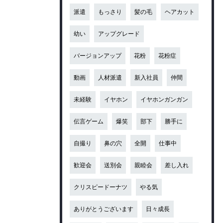
派遣
もっさり
髪の毛
ヘアカット
幼い
アップグレード
バージョンアップ
花粉
花粉症
動画
人材派遣
新入社員
仲間
未経験
イヤホン
イヤホンガンガン
伝言ゲーム
爆笑
部下
勝手に
自撮り
鼻の穴
全開
仕事中
歓迎会
送別会
親睦会
差し入れ
クリスピードーナツ
やる気
ありがとうございます
日々成長