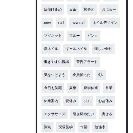
日焼け止め
日傘
席替え
おにゅー
new
nail
new nail
ネイルデザイン
マグネット
ブルー
ピンク
夏ネイル
ギャルネイル
楽しい会社
働きやすい職場
警告アラート
気をつけよう
全員揃った
4人
今日も笑顔
夏季
夏季休業
営業
休業案内
夏休み
ジム
お盆休み
エクササイズ
引き締めたい
痩せる
測点
現場見学
作業
勉強中