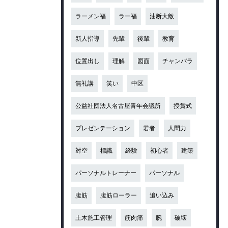
ラーメン福
ラー福
油断大敵
新人指導
先輩
後輩
教育
位置出し
理解
図面
チャンバラ
無礼講
笑い
中区
公益社団法人名古屋青年会議所
授賞式
プレゼンテーション
若者
人間力
対空
標識
経験
初心者
建築
パーソナルトレーナー
パーソナル
腹筋
腹筋ローラー
追い込み
土木施工管理
筋肉痛
腕
破壊