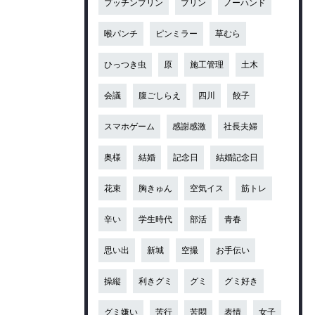
プッチンプリン
プリン
ノーハンド
喉パンチ
ピンミラー
草むら
ひっつき虫
原
施工管理
土木
会議
腹ごしらえ
四川
餃子
スマホゲーム
感謝感激
社長夫婦
奥様
結婚
記念日
結婚記念日
花束
胸きゅん
空気イス
筋トレ
辛い
学生時代
部活
青春
思い出
新城
空撮
お手伝い
操縦
利きグミ
グミ
グミ好き
グミ嫌い
苦行
苦悶
表情
女子