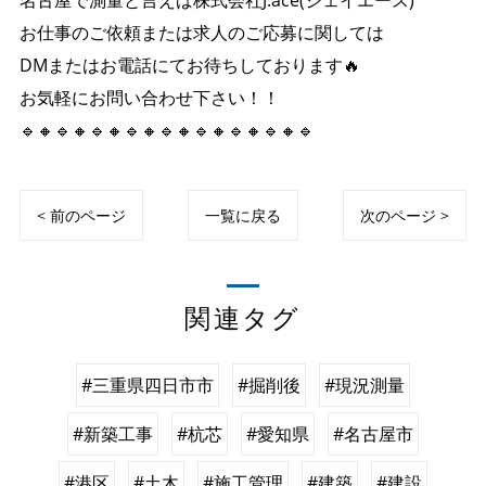
名古屋で測量と言えば株式会社J.ace(ジェイエース)
お仕事のご依頼または求人のご応募に関しては
DMまたはお電話にてお待ちしております🔥
お気軽にお問い合わせ下さい！！
🔹🔸🔹🔸🔹🔸🔹🔸🔹🔸🔹🔸🔹🔸🔹🔸🔹
< 前のページ
一覧に戻る
次のページ >
関連タグ
#三重県四日市市
#掘削後
#現況測量
#新築工事
#杭芯
#愛知県
#名古屋市
#港区
#土木
#施工管理
#建築
#建設