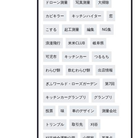
ドローン測量
写真測量
大掃除
カビキラー
キッチンハイター
窓
こする
起工測量
編集
NG集
浪漫飛行
米米CLUB
岐阜県
可児市
キッチンカー
つるもち
わらび餅
飲むわらび餅
出店情報
ぎふワールド・ローズガーデン
第7回
キッチンカーグランプリ
グランプリ
投票
味
車のデザイン
測量会社
トリンブル
取引先
刈谷
刈谷総合運動公園
山岡家
基準点