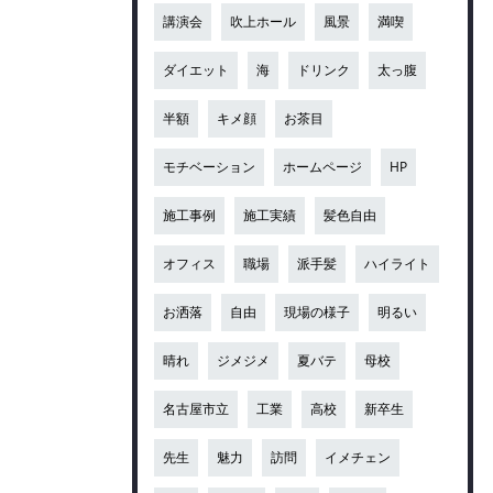
講演会
吹上ホール
風景
満喫
ダイエット
海
ドリンク
太っ腹
半額
キメ顔
お茶目
モチベーション
ホームページ
HP
施工事例
施工実績
髪色自由
オフィス
職場
派手髪
ハイライト
お洒落
自由
現場の様子
明るい
晴れ
ジメジメ
夏バテ
母校
名古屋市立
工業
高校
新卒生
先生
魅力
訪問
イメチェン