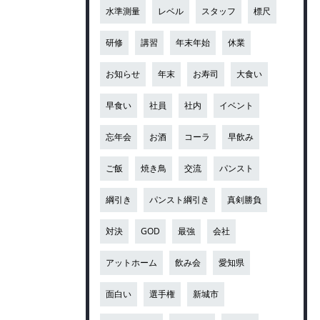
水準測量
レベル
スタッフ
標尺
研修
講習
年末年始
休業
お知らせ
年末
お寿司
大食い
早食い
社員
社内
イベント
忘年会
お酒
コーラ
早飲み
ご飯
焼き鳥
交流
パンスト
綱引き
パンスト綱引き
真剣勝負
対決
GOD
最強
会社
アットホーム
飲み会
愛知県
面白い
選手権
新城市