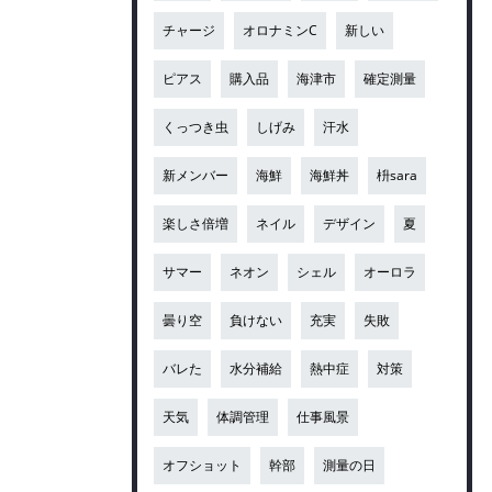
チャージ
オロナミンC
新しい
ピアス
購入品
海津市
確定測量
くっつき虫
しげみ
汗水
新メンバー
海鮮
海鮮丼
枡sara
楽しさ倍増
ネイル
デザイン
夏
サマー
ネオン
シェル
オーロラ
曇り空
負けない
充実
失敗
バレた
水分補給
熱中症
対策
天気
体調管理
仕事風景
オフショット
幹部
測量の日