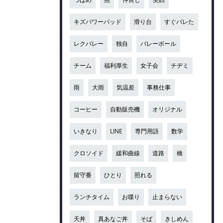
キズパワーパッド
滑り台
すぐバレた
レクバレー
独自
バレーボール
チーム
福利厚生
女子会
チヂミ
雨
大雨
気温差
事務仕事
コーヒー
自動販売機
オリジナル
いきなり
LINE
専門用語
数学
クロソイド
緩和曲線
道路
橋
留守番
ひとり
照れる
ランチタイム
お喋り
止まらない
天丼
真あなご丼
そば
きしめん