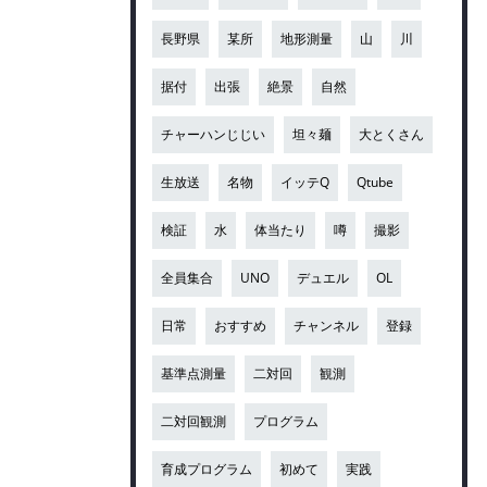
長野県
某所
地形測量
山
川
据付
出張
絶景
自然
チャーハンじじい
坦々麺
大とくさん
生放送
名物
イッテQ
Qtube
検証
水
体当たり
噂
撮影
全員集合
UNO
デュエル
OL
日常
おすすめ
チャンネル
登録
基準点測量
二対回
観測
二対回観測
プログラム
育成プログラム
初めて
実践