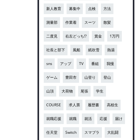
新人教育
募集中
点検
方法
測量部
作業着
スーツ
散髪
二度見
右左どっち!?
賞金
1万円
社長と部下
風船
紙吹雪
熱湯
sns
アップ
TV
番組
我慢
ゲーム
豊田市
山登り
登山
山頂
大荷物
尾張
学生
COURSE
求人票
履歴書
高校生
就職応援
就職
就活
応援
届け
任天堂
Switch
スマブラ
大乱闘