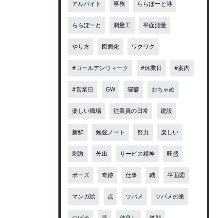
アルバイト
事務
ららぽーと港
ららぽーと
測量工
平面測量
やり方
図面化
ワクワク
#ゴールデンウィーク
#休業日
#案内
#営業日
GW
寝癖
おちゃめ
楽しい職場
従業員の日常
建設
新鮮
勉強ノート
努力
楽しい
刺激
外出
サービス精神
旺盛
ポーズ
奇跡
仕事
職
平面図
マンガ絵
点
ツバメ
ツバメの巣
つばめ
燕
仲良し
笑顔