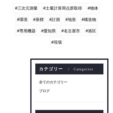
#三次元測量
#土量計算用点群取得
#物体
#環境
#座標
#計測
#地形
#構造物
#専用機器
#愛知県
#名古屋市
#港区
#現場
カテゴリー
Categories
全てのカテゴリー
ブログ