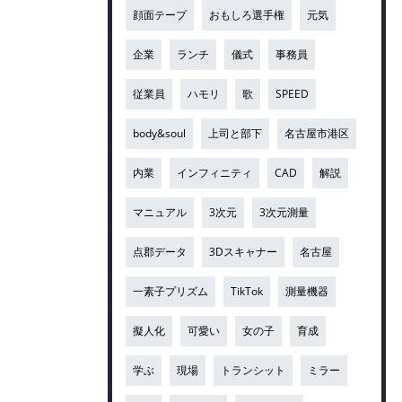
顔面テープ
おもしろ選手権
元気
企業
ランチ
儀式
事務員
従業員
ハモリ
歌
SPEED
body&soul
上司と部下
名古屋市港区
内業
インフィニティ
CAD
解説
マニュアル
3次元
3次元測量
点郡データ
3Dスキャナー
名古屋
一素子プリズム
TikTok
測量機器
擬人化
可愛い
女の子
育成
学ぶ
現場
トランシット
ミラー