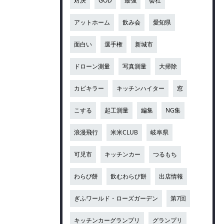
対決
GOD
最強
会社
アットホーム
飲み会
愛知県
面白い
選手権
新城市
ドローン測量
写真測量
大掃除
カビキラー
キッチンハイター
窓
こする
起工測量
編集
NG集
浪漫飛行
米米CLUB
岐阜県
可児市
キッチンカー
つるもち
わらび餅
飲むわらび餅
出店情報
ぎふワールド・ローズガーデン
第7回
キッチンカーグランプリ
グランプリ