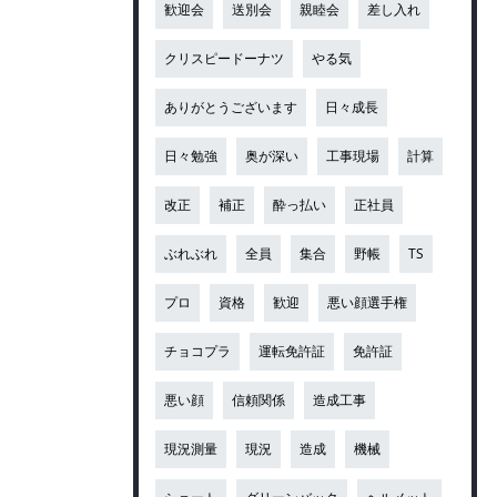
歓迎会
送別会
親睦会
差し入れ
クリスピードーナツ
やる気
ありがとうございます
日々成長
日々勉強
奥が深い
工事現場
計算
改正
補正
酔っ払い
正社員
ぶれぶれ
全員
集合
野帳
TS
プロ
資格
歓迎
悪い顔選手権
チョコプラ
運転免許証
免許証
悪い顔
信頼関係
造成工事
現況測量
現況
造成
機械