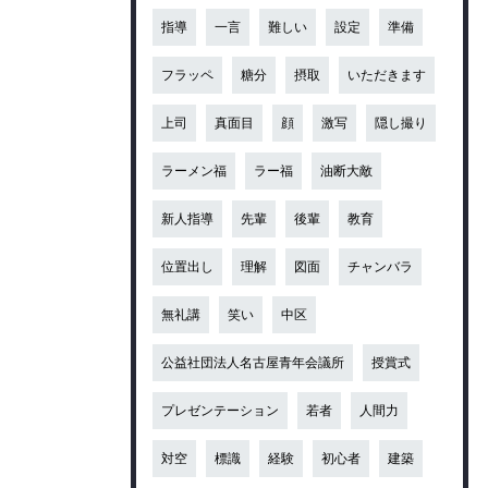
指導
一言
難しい
設定
準備
フラッペ
糖分
摂取
いただきます
上司
真面目
顔
激写
隠し撮り
ラーメン福
ラー福
油断大敵
新人指導
先輩
後輩
教育
位置出し
理解
図面
チャンバラ
無礼講
笑い
中区
公益社団法人名古屋青年会議所
授賞式
プレゼンテーション
若者
人間力
対空
標識
経験
初心者
建築