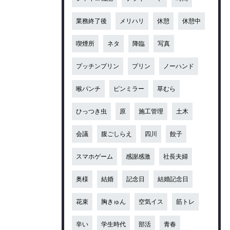
業務終了後
メリハリ
休憩
休憩中
喫煙所
ネタ
降臨
写真
プッチンプリン
プリン
ノーハンド
喉パンチ
ピンミラー
草むら
ひっつき虫
原
施工管理
土木
会議
腹ごしらえ
四川
餃子
スマホゲーム
感謝感激
社長夫婦
奥様
結婚
記念日
結婚記念日
花束
胸きゅん
空気イス
筋トレ
辛い
学生時代
部活
青春