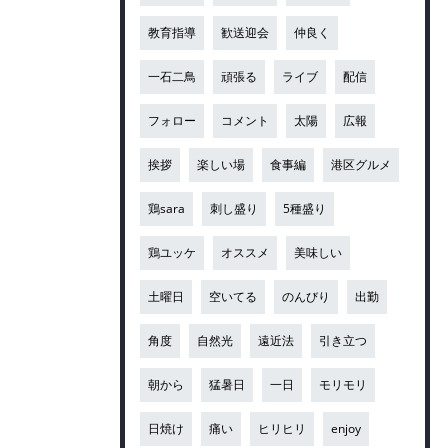
教育指導
歓送迎会
仲良く
一石二鳥
頑張る
ライブ
配信
フォロー
コメント
太陽
広報
挨拶
楽しい場
食事編
港区グルメ
鶏sara
刺し盛り
5種盛り
鶏ユッケ
オススメ
美味しい
土曜日
空いてる
のんびり
出勤
角度
自然光
遠近法
引き立つ
朝から
猛暑日
一日
モリモリ
日焼け
痛い
ヒリヒリ
enjoy