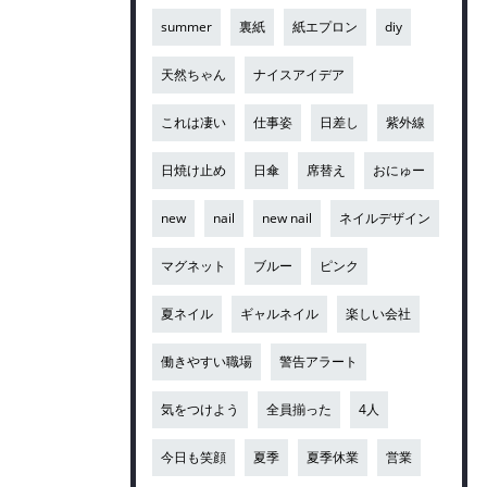
summer
裏紙
紙エプロン
diy
天然ちゃん
ナイスアイデア
これは凄い
仕事姿
日差し
紫外線
日焼け止め
日傘
席替え
おにゅー
new
nail
new nail
ネイルデザイン
マグネット
ブルー
ピンク
夏ネイル
ギャルネイル
楽しい会社
働きやすい職場
警告アラート
気をつけよう
全員揃った
4人
今日も笑顔
夏季
夏季休業
営業