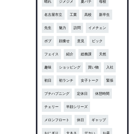
晴れ
ジメジメ
夏バテ
母校
名古屋市立
工業
高校
新卒生
先生
魅力
訪問
イメチェン
ボブ
顔痩せ
意見
ビック
フェイス
紹介
総務課
天然
趣味
ショッピング
買い物
入社
初日
初ランチ
女子トーク
緊張
プチハプニング
定休日
休憩時間
チェリー
半顔シリーズ
メロンフロート
休日
ギャップ
おにぎり
大きさ
デカい
お昼