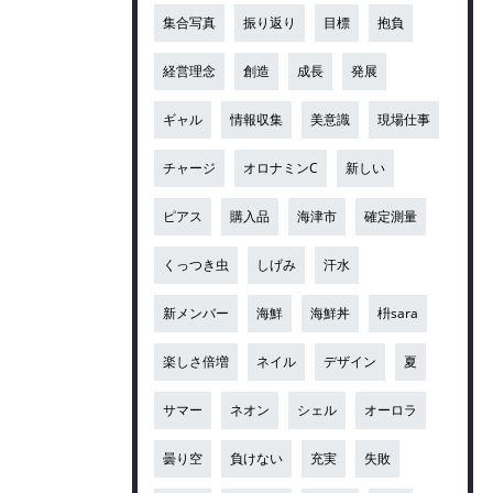
集合写真
振り返り
目標
抱負
経営理念
創造
成長
発展
ギャル
情報収集
美意識
現場仕事
チャージ
オロナミンC
新しい
ピアス
購入品
海津市
確定測量
くっつき虫
しげみ
汗水
新メンバー
海鮮
海鮮丼
枡sara
楽しさ倍増
ネイル
デザイン
夏
サマー
ネオン
シェル
オーロラ
曇り空
負けない
充実
失敗