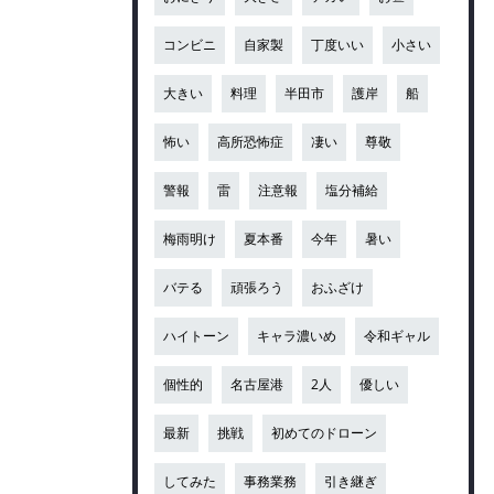
コンビニ
自家製
丁度いい
小さい
大きい
料理
半田市
護岸
船
怖い
高所恐怖症
凄い
尊敬
警報
雷
注意報
塩分補給
梅雨明け
夏本番
今年
暑い
バテる
頑張ろう
おふざけ
ハイトーン
キャラ濃いめ
令和ギャル
個性的
名古屋港
2人
優しい
最新
挑戦
初めてのドローン
してみた
事務業務
引き継ぎ