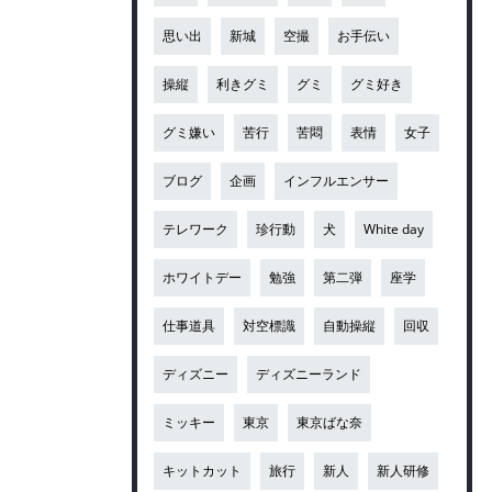
思い出
新城
空撮
お手伝い
操縦
利きグミ
グミ
グミ好き
グミ嫌い
苦行
苦悶
表情
女子
ブログ
企画
インフルエンサー
テレワーク
珍行動
犬
White day
ホワイトデー
勉強
第二弾
座学
仕事道具
対空標識
自動操縦
回収
ディズニー
ディズニーランド
ミッキー
東京
東京ばな奈
キットカット
旅行
新人
新人研修