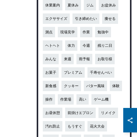
休業案内
夏休み
ジム
お盆休み
エクササイズ
引き締めたい
痩せる
測点
現場見学
作業
勉強中
ヘトヘト
体力
今週
残り二日
みんな
来週
雨予報
お取引様
お菓子
プレミアム
千寿せんべい
新食感
クッキー
バター風味
体験
操作
作業場
高い
ゲーム機
お昼休憩
前掛けエプロン
リメイク
汚れ防止
もうすぐ
花火大会