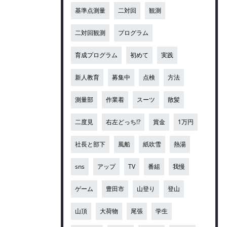
基準点測量
二対回
観測
二対回観測
プログラム
育成プログラム
初めて
実践
新人教育
募集中
点検
方法
測量部
作業着
スーツ
散髪
二度見
右左どっち!?
賞金
1万円
社長と部下
風船
紙吹雪
熱湯
sns
アップ
TV
番組
我慢
ゲーム
豊田市
山登り
登山
山頂
大荷物
尾張
学生