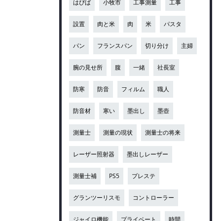
はぴば
小牧市
工事測量
工事
設置
肉と米
肉
米
パスタ
パン
フランスパン
切り分け
主婦
腕の見せ所
腹
一緒
社長室
防寒
防音
フィルム
職人
防音材
寒い
墨出し
墨壺
測量士
測量の現状
測量士の将来
レーザー照射器
墨出しレーザー
測量士補
PS5
プレステ
グランツーリスモ
コントローラー
ジャイロ機能
プライベート
時間