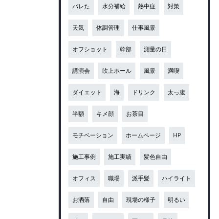
バレた
水分補給
熱中症
対策
天気
体調管理
仕事風景
オフショット
幹部
測量の日
講演会
吹上ホール
風景
満喫
ダイエット
海
ドリンク
太っ腹
半額
キメ顔
お茶目
モチベーション
ホームページ
HP
施工事例
施工実績
髪色自由
オフィス
職場
派手髪
ハイライト
お洒落
自由
現場の様子
明るい