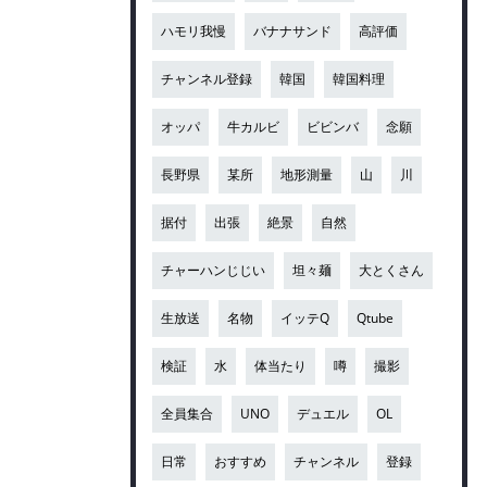
ハモリ我慢
バナナサンド
高評価
チャンネル登録
韓国
韓国料理
オッパ
牛カルビ
ビビンバ
念願
長野県
某所
地形測量
山
川
据付
出張
絶景
自然
チャーハンじじい
坦々麺
大とくさん
生放送
名物
イッテQ
Qtube
検証
水
体当たり
噂
撮影
全員集合
UNO
デュエル
OL
日常
おすすめ
チャンネル
登録