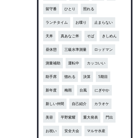
留守番
ひとり
照れる
ランチタイム
お喋り
止まらない
天丼
真あなご丼
そば
きしめん
昼休憩
三級水準測量
ロッドマン
測量補助
運転中
カッコいい
助手席
惚れる
決算
5期目
新年度
梅雨
台風
にぎやか
新しい仲間
自己紹介
カラオケ
美容
平野紫耀
重大発表
門出
お祝い
安全大会
マルサ水産