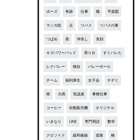
ポーズ
奇跡
仕事
職
平面図
マンガ絵
点
ツバメ
ツバメの巣
つばめ
燕
仲良し
笑顔
キズパワーパッド
滑り台
すぐバレた
レクバレー
独自
バレーボール
チーム
福利厚生
女子会
チヂミ
雨
大雨
気温差
事務仕事
コーヒー
自動販売機
オリジナル
いきなり
LINE
専門用語
数学
クロソイド
緩和曲線
道路
橋