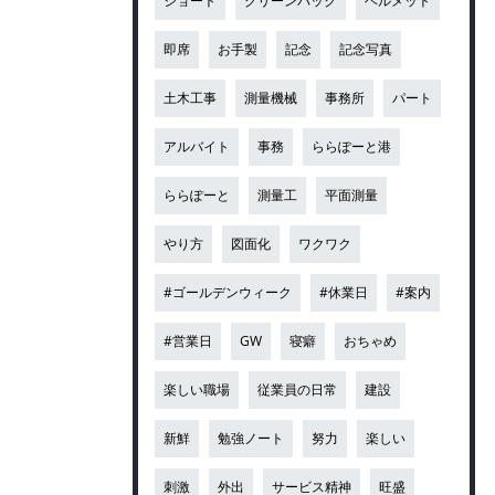
ショート
グリーンバック
ヘルメット
即席
お手製
記念
記念写真
土木工事
測量機械
事務所
パート
アルバイト
事務
ららぽーと港
ららぽーと
測量工
平面測量
やり方
図面化
ワクワク
#ゴールデンウィーク
#休業日
#案内
#営業日
GW
寝癖
おちゃめ
楽しい職場
従業員の日常
建設
新鮮
勉強ノート
努力
楽しい
刺激
外出
サービス精神
旺盛