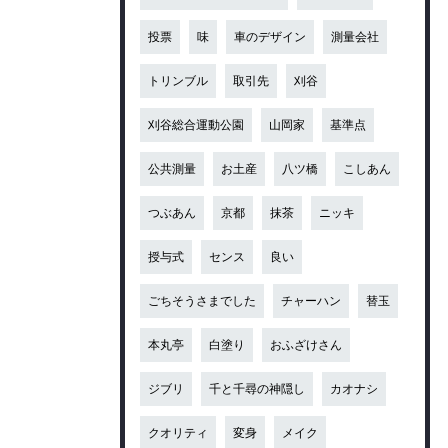
投票
味
車のデザイン
測量会社
トリンブル
取引先
刈谷
刈谷総合運動公園
山岡家
基準点
公共測量
お土産
八ツ橋
こしあん
つぶあん
京都
抹茶
ニッキ
授与式
センス
良い
ごちそうさまでした
チャーハン
替玉
本丸亭
白塗り
おふざけさん
ジブリ
千と千尋の神隠し
カオナシ
クオリティ
変身
メイク