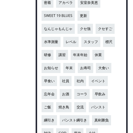
密着
アカペラ
安室奈美恵
SWEET 19 BLUES
更新
なんじゃもんじゃ
クセ強
クセすご
水準測量
レベル
スタッフ
標尺
研修
講習
年末年始
休業
お知らせ
年末
お寿司
大食い
早食い
社員
社内
イベント
忘年会
お酒
コーラ
早飲み
ご飯
焼き鳥
交流
パンスト
綱引き
パンスト綱引き
真剣勝負