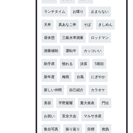
ランチタイム
お喋り
止まらない
天丼
真あなご丼
そば
きしめん
昼休憩
三級水準測量
ロッドマン
測量補助
運転中
カッコいい
助手席
惚れる
決算
5期目
新年度
梅雨
台風
にぎやか
新しい仲間
自己紹介
カラオケ
美容
平野紫耀
重大発表
門出
お祝い
安全大会
マルサ水産
集合写真
振り返り
目標
抱負