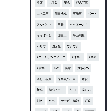
即席
お手製
記念
記念写真
土木工事
測量機械
事務所
パート
アルバイト
事務
ららぽーと港
ららぽーと
測量工
平面測量
やり方
図面化
ワクワク
#ゴールデンウィーク
#休業日
#案内
#営業日
GW
寝癖
おちゃめ
楽しい職場
従業員の日常
建設
新鮮
勉強ノート
努力
楽しい
刺激
外出
サービス精神
旺盛