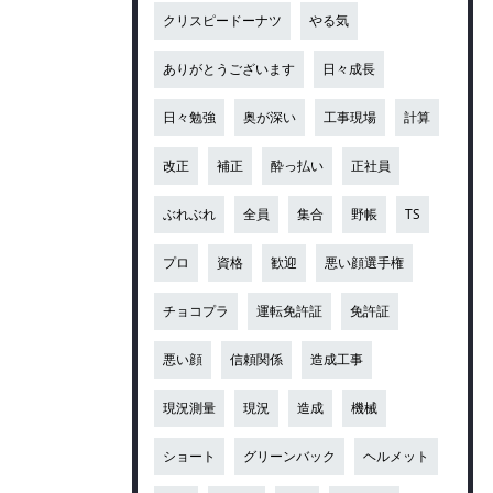
クリスピードーナツ
やる気
ありがとうございます
日々成長
日々勉強
奥が深い
工事現場
計算
改正
補正
酔っ払い
正社員
ぶれぶれ
全員
集合
野帳
TS
プロ
資格
歓迎
悪い顔選手権
チョコプラ
運転免許証
免許証
悪い顔
信頼関係
造成工事
現況測量
現況
造成
機械
ショート
グリーンバック
ヘルメット