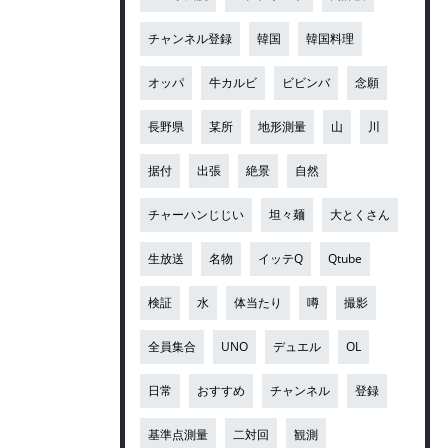
チャンネル登録
韓国
韓国料理
オッパ
牛カルビ
ビビンバ
念願
長野県
某所
地形測量
山
川
据付
出張
絶景
自然
チャーハンじじい
坦々麺
大とくさん
生放送
名物
イッテQ
Qtube
検証
水
体当たり
噂
撮影
全員集合
UNO
デュエル
OL
日常
おすすめ
チャンネル
登録
基準点測量
二対回
観測