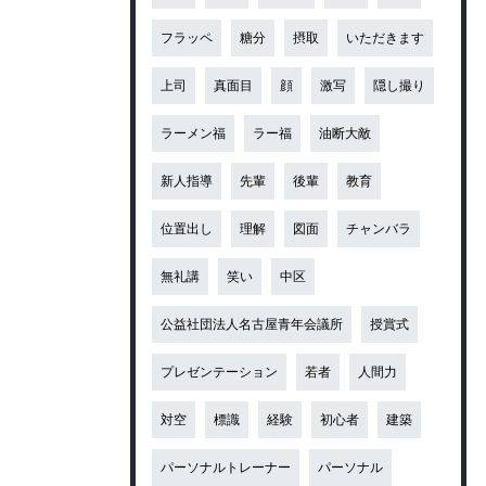
フラッペ
糖分
摂取
いただきます
上司
真面目
顔
激写
隠し撮り
ラーメン福
ラー福
油断大敵
新人指導
先輩
後輩
教育
位置出し
理解
図面
チャンバラ
無礼講
笑い
中区
公益社団法人名古屋青年会議所
授賞式
プレゼンテーション
若者
人間力
対空
標識
経験
初心者
建築
パーソナルトレーナー
パーソナル