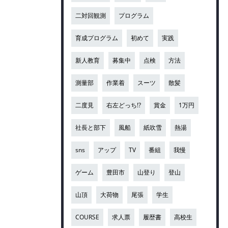
二対回観測
プログラム
育成プログラム
初めて
実践
新人教育
募集中
点検
方法
測量部
作業着
スーツ
散髪
二度見
右左どっち!?
賞金
1万円
社長と部下
風船
紙吹雪
熱湯
sns
アップ
TV
番組
我慢
ゲーム
豊田市
山登り
登山
山頂
大荷物
尾張
学生
COURSE
求人票
履歴書
高校生