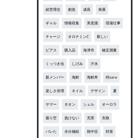
経営理念
創造
成長
発展
ギャル
情報収集
美意識
現場仕事
チャージ
オロナミンC
新しい
ピアス
購入品
海津市
確定測量
くっつき虫
しげみ
汗水
新メンバー
海鮮
海鮮丼
枡sara
楽しさ倍増
ネイル
デザイン
夏
サマー
ネオン
シェル
オーロラ
曇り空
負けない
充実
失敗
バレた
水分補給
熱中症
対策