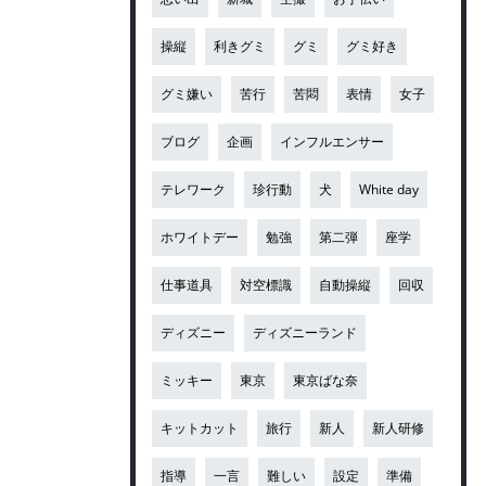
操縦
利きグミ
グミ
グミ好き
グミ嫌い
苦行
苦悶
表情
女子
ブログ
企画
インフルエンサー
テレワーク
珍行動
犬
White day
ホワイトデー
勉強
第二弾
座学
仕事道具
対空標識
自動操縦
回収
ディズニー
ディズニーランド
ミッキー
東京
東京ばな奈
キットカット
旅行
新人
新人研修
指導
一言
難しい
設定
準備