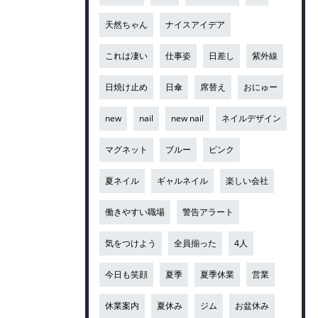
天然ちゃん
ナイスアイデア
これは凄い
仕事姿
日差し
紫外線
日焼け止め
日傘
席替え
おにゅー
new
nail
new nail
ネイルデザイン
マグネット
ブルー
ピンク
夏ネイル
ギャルネイル
楽しい会社
働きやすい職場
警告アラート
気をつけよう
全員揃った
4人
今日も笑顔
夏季
夏季休業
営業
休業案内
夏休み
ジム
お盆休み