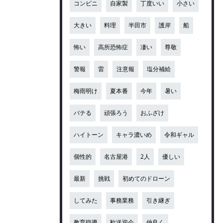
コンビニ
自家製
丁度いい
小さい
大きい
料理
半田市
護岸
船
怖い
高所恐怖症
凄い
尊敬
警報
雷
注意報
塩分補給
梅雨明け
夏本番
今年
暑い
バテる
頑張ろう
おふざけ
ハイトーン
キャラ濃いめ
令和ギャル
個性的
名古屋港
2人
優しい
最新
挑戦
初めてのドローン
してみた
事務業務
引き継ぎ
教育指導
歓送迎会
仲良く