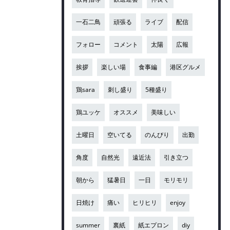
一石二鳥
頑張る
ライブ
配信
フォロー
コメント
太陽
広報
挨拶
楽しい場
食事編
港区グルメ
鶏sara
刺し盛り
5種盛り
鶏ユッケ
オススメ
美味しい
土曜日
空いてる
のんびり
出勤
角度
自然光
遠近法
引き立つ
朝から
猛暑日
一日
モリモリ
日焼け
痛い
ヒリヒリ
enjoy
summer
裏紙
紙エプロン
diy