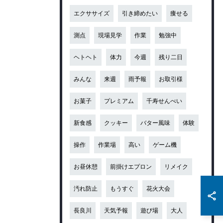
エクササイズ
引き締めたい
痩せる
測点
現場見学
作業
勉強中
ヘトヘト
体力
今週
残り二日
みんな
来週
雨予報
お取引様
お菓子
プレミアム
千寿せんべい
新食感
クッキー
バター風味
体験
操作
作業場
高い
ゲーム機
お昼休憩
前掛けエプロン
リメイク
汚れ防止
もうすぐ
花火大会
長良川
天気予報
遊び場
大人