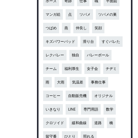
ポーズ
奇跡
仕事
職
平面図
マンガ絵
点
ツバメ
ツバメの巣
つばめ
燕
仲良し
笑顔
キズパワーパッド
滑り台
すぐバレた
レクバレー
独自
バレーボール
チーム
福利厚生
女子会
チヂミ
雨
大雨
気温差
事務仕事
コーヒー
自動販売機
オリジナル
いきなり
LINE
専門用語
数学
クロソイド
緩和曲線
道路
橋
留守番
ひとり
照れる