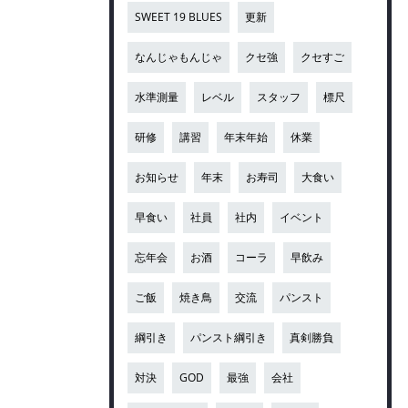
SWEET 19 BLUES
更新
なんじゃもんじゃ
クセ強
クセすご
水準測量
レベル
スタッフ
標尺
研修
講習
年末年始
休業
お知らせ
年末
お寿司
大食い
早食い
社員
社内
イベント
忘年会
お酒
コーラ
早飲み
ご飯
焼き鳥
交流
パンスト
綱引き
パンスト綱引き
真剣勝負
対決
GOD
最強
会社