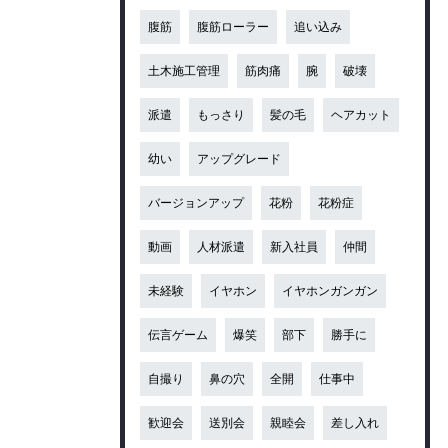
腹筋
腹筋ローラー
追い込み
土木施工管理
筋肉痛
腕
破壊
派遣
もっさり
髪の毛
ヘアカット
幼い
アップグレード
バージョンアップ
花粉
花粉症
動画
人材派遣
新入社員
仲間
未経験
イヤホン
イヤホンガンガン
伝言ゲーム
爆笑
部下
勝手に
自撮り
鼻の穴
全開
仕事中
歓迎会
送別会
親睦会
差し入れ