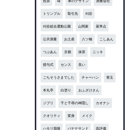
投票
味
車のデザイン
測量会社
トリンブル
取引先
刈谷
刈谷総合運動公園
山岡家
基準点
公共測量
お土産
八ツ橋
こしあん
つぶあん
京都
抹茶
ニッキ
授与式
センス
良い
ごちそうさまでした
チャーハン
替玉
本丸亭
白塗り
おふざけさん
ジブリ
千と千尋の神隠し
カオナシ
クオリティ
変身
メイク
ハモリ我慢
バナナサンド
高評価