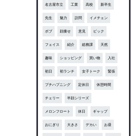
名古屋市立
工業
高校
新卒生
先生
魅力
訪問
イメチェン
ボブ
顔痩せ
意見
ビック
フェイス
紹介
総務課
天然
趣味
ショッピング
買い物
入社
初日
初ランチ
女子トーク
緊張
プチハプニング
定休日
休憩時間
チェリー
半顔シリーズ
メロンフロート
休日
ギャップ
おにぎり
大きさ
デカい
お昼