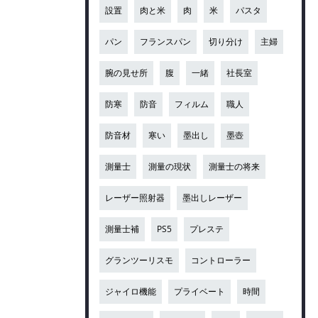
設置
肉と米
肉
米
パスタ
パン
フランスパン
切り分け
主婦
腕の見せ所
腹
一緒
社長室
防寒
防音
フィルム
職人
防音材
寒い
墨出し
墨壺
測量士
測量の現状
測量士の将来
レーザー照射器
墨出しレーザー
測量士補
PS5
プレステ
グランツーリスモ
コントローラー
ジャイロ機能
プライベート
時間