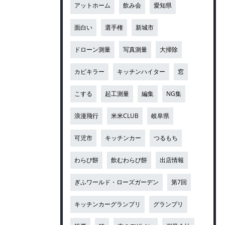
アットホーム
飲み会
愛知県
面白い
選手権
新城市
ドローン測量
写真測量
大掃除
カビキラー
キッチンハイター
窓
こする
起工測量
編集
NG集
浪漫飛行
米米CLUB
岐阜県
可児市
キッチンカー
つるもち
わらび餅
飲むわらび餅
出店情報
ぎふワールド・ローズガーデン
第7回
キッチンカーグランプリ
グランプリ