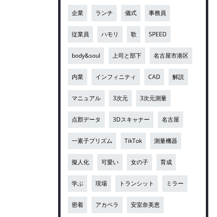
企業
ランチ
儀式
事務員
従業員
ハモリ
歌
SPEED
body&soul
上司と部下
名古屋市港区
内業
インフィニティ
CAD
解説
マニュアル
3次元
3次元測量
点郡データ
3Dスキャナー
名古屋
一素子プリズム
TikTok
測量機器
擬人化
可愛い
女の子
育成
学ぶ
現場
トランシット
ミラー
密着
アカペラ
安室奈美恵