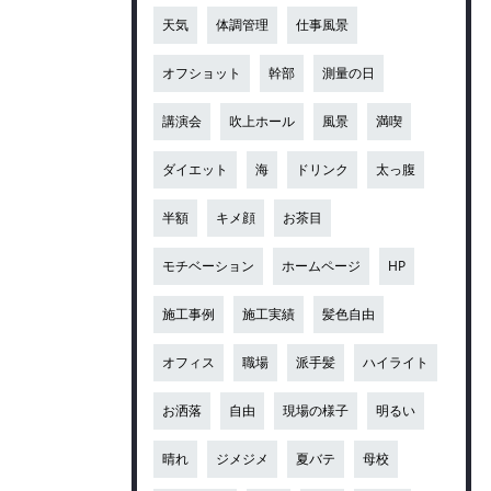
天気
体調管理
仕事風景
オフショット
幹部
測量の日
講演会
吹上ホール
風景
満喫
ダイエット
海
ドリンク
太っ腹
半額
キメ顔
お茶目
モチベーション
ホームページ
HP
施工事例
施工実績
髪色自由
オフィス
職場
派手髪
ハイライト
お洒落
自由
現場の様子
明るい
晴れ
ジメジメ
夏バテ
母校