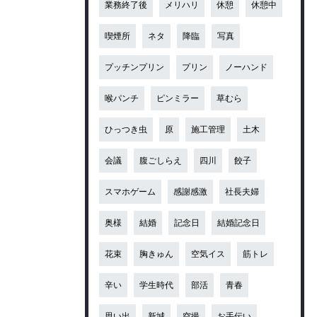
業務終了後
メリハリ
休憩
休憩中
喫煙所
ネタ
降臨
写真
プッチンプリン
プリン
ノーハンド
喉パンチ
ピンミラー
草むら
ひっつき虫
原
施工管理
土木
会議
腹ごしらえ
四川
餃子
スマホゲーム
感謝感激
社長夫婦
奥様
結婚
記念日
結婚記念日
花束
胸きゅん
空気イス
筋トレ
辛い
学生時代
部活
青春
思い出
新城
空撮
お手伝い