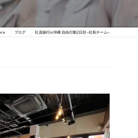
ce
ブログ
社員旅行in沖縄 自由行動2日目~社長チーム~