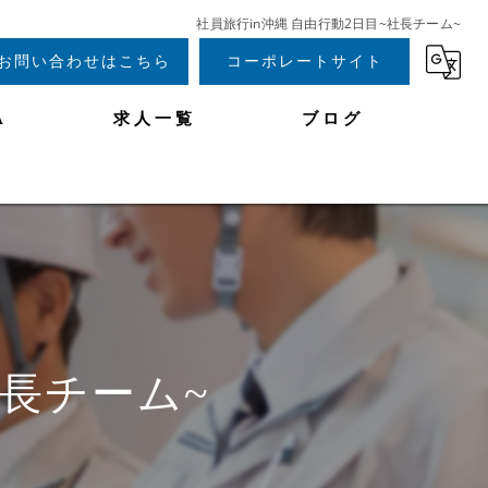
社員旅行in沖縄 自由行動2日目~社長チーム~
お問い合わせはこちら
コーポレートサイト
A
求人一覧
ブログ
社長チーム~