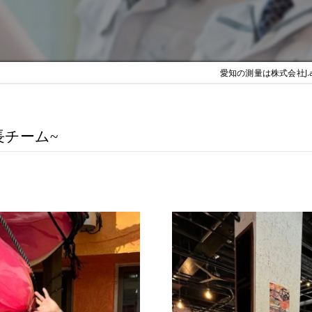
愛知の測量は株式会社J.a
長チーム~