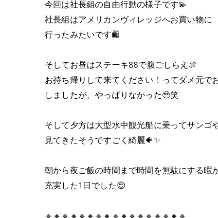
今回は社長組の自由行動の様子です💫
社長組はアメリカンヴィレッジへお買い物に
行ったみたいです🛍️
そしてお昼はステーキ88で腹ごしらえ🍖
お持ち帰りして来てください！ってダメ元で
しましたが、やっぱりなかった🥹笑
そして夕方は大型水中観光船に乗ってサンゴ
見てきたそうですごく綺麗🐠✨
朝から夜ご飯の時間まで時間を無駄にする暇
充実した1日でした😌
🔹🔸🔹🔸🔹🔸🔹🔸🔹🔸🔹🔸🔹🔸🔹🔸🔹