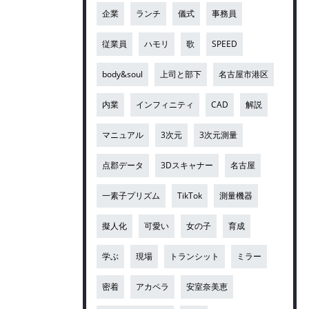
企業
ランチ
儀式
事務員
従業員
ハモリ
歌
SPEED
body&soul
上司と部下
名古屋市港区
内業
インフィニティ
CAD
解説
マニュアル
3次元
3次元測量
点郡データ
3Dスキャナー
名古屋
一素子プリズム
TikTok
測量機器
擬人化
可愛い
女の子
育成
学ぶ
現場
トランシット
ミラー
密着
アカペラ
安室奈美恵