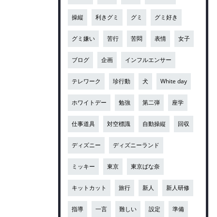
操縦
利きグミ
グミ
グミ好き
グミ嫌い
苦行
苦悶
表情
女子
ブログ
企画
インフルエンサー
テレワーク
珍行動
犬
White day
ホワイトデー
勉強
第二弾
座学
仕事道具
対空標識
自動操縦
回収
ディズニー
ディズニーランド
ミッキー
東京
東京ばな奈
キットカット
旅行
新人
新人研修
指導
一言
難しい
設定
準備