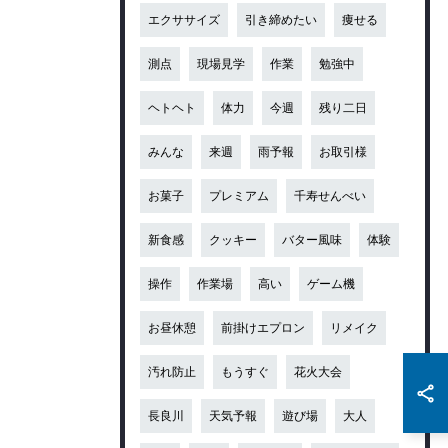
エクササイズ
引き締めたい
痩せる
測点
現場見学
作業
勉強中
ヘトヘト
体力
今週
残り二日
みんな
来週
雨予報
お取引様
お菓子
プレミアム
千寿せんべい
新食感
クッキー
バター風味
体験
操作
作業場
高い
ゲーム機
お昼休憩
前掛けエプロン
リメイク
汚れ防止
もうすぐ
花火大会
長良川
天気予報
遊び場
大人