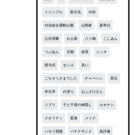
トリンブル
取引先
刈谷
刈谷総合運動公園
山岡家
基準点
公共測量
お土産
八ツ橋
こしあん
つぶあん
京都
抹茶
ニッキ
授与式
センス
良い
ごちそうさまでした
チャーハン
替玉
本丸亭
白塗り
おふざけさん
ジブリ
千と千尋の神隠し
カオナシ
クオリティ
変身
メイク
ハモリ我慢
バナナサンド
高評価