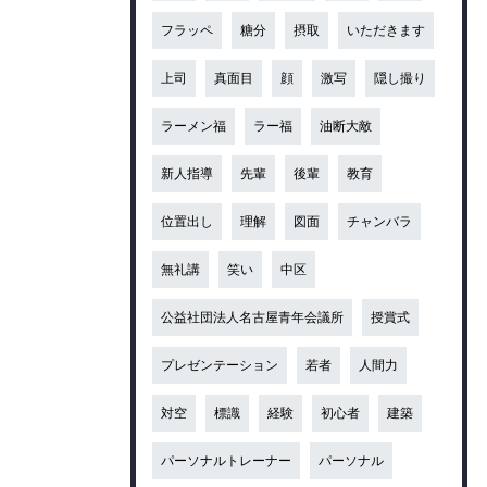
フラッペ
糖分
摂取
いただきます
上司
真面目
顔
激写
隠し撮り
ラーメン福
ラー福
油断大敵
新人指導
先輩
後輩
教育
位置出し
理解
図面
チャンバラ
無礼講
笑い
中区
公益社団法人名古屋青年会議所
授賞式
プレゼンテーション
若者
人間力
対空
標識
経験
初心者
建築
パーソナルトレーナー
パーソナル