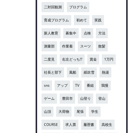
二対回観測
プログラム
育成プログラム
初めて
実践
新人教育
募集中
点検
方法
測量部
作業着
スーツ
散髪
二度見
右左どっち!?
賞金
1万円
社長と部下
風船
紙吹雪
熱湯
sns
アップ
TV
番組
我慢
ゲーム
豊田市
山登り
登山
山頂
大荷物
尾張
学生
COURSE
求人票
履歴書
高校生