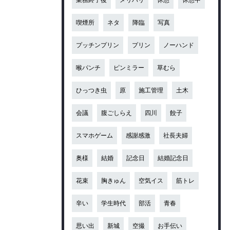
喫煙所
ネタ
降臨
写真
プッチンプリン
プリン
ノーハンド
喉パンチ
ピンミラー
草むら
ひっつき虫
原
施工管理
土木
会議
腹ごしらえ
四川
餃子
スマホゲーム
感謝感激
社長夫婦
奥様
結婚
記念日
結婚記念日
花束
胸きゅん
空気イス
筋トレ
辛い
学生時代
部活
青春
思い出
新城
空撮
お手伝い