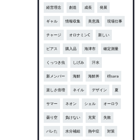
経営理念
創造
成長
発展
ギャル
情報収集
美意識
現場仕事
チャージ
オロナミンC
新しい
ピアス
購入品
海津市
確定測量
くっつき虫
しげみ
汗水
新メンバー
海鮮
海鮮丼
枡sara
楽しさ倍増
ネイル
デザイン
夏
サマー
ネオン
シェル
オーロラ
曇り空
負けない
充実
失敗
バレた
水分補給
熱中症
対策