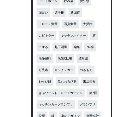
アットホーム
飲み会
愛知県
面白い
選手権
新城市
ドローン測量
写真測量
大掃除
カビキラー
キッチンハイター
窓
こする
起工測量
編集
NG集
浪漫飛行
米米CLUB
岐阜県
可児市
キッチンカー
つるもち
わらび餅
飲むわらび餅
出店情報
ぎふワールド・ローズガーデン
第7回
キッチンカーグランプリ
グランプリ
投票
味
車のデザイン
測量会社