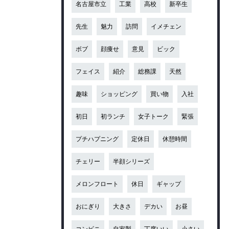
名古屋市立
工業
高校
新卒生
先生
魅力
訪問
イメチェン
ボブ
顔痩せ
意見
ビック
フェイス
紹介
総務課
天然
趣味
ショッピング
買い物
入社
初日
初ランチ
女子トーク
緊張
プチハプニング
定休日
休憩時間
チェリー
半顔シリーズ
メロンフロート
休日
ギャップ
おにぎり
大きさ
デカい
お昼
コンビニ
自家製
丁度いい
小さい