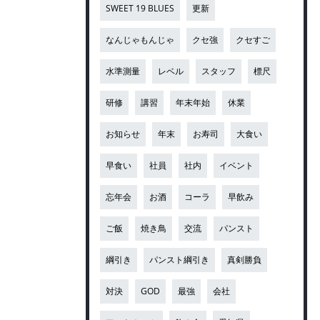
SWEET 19 BLUES
更新
なんじゃもんじゃ
クセ強
クセすご
水準測量
レベル
スタッフ
標尺
研修
講習
年末年始
休業
お知らせ
年末
お寿司
大食い
早食い
社員
社内
イベント
忘年会
お酒
コーラ
早飲み
ご飯
焼き鳥
交流
パンスト
綱引き
パンスト綱引き
真剣勝負
対決
GOD
最強
会社