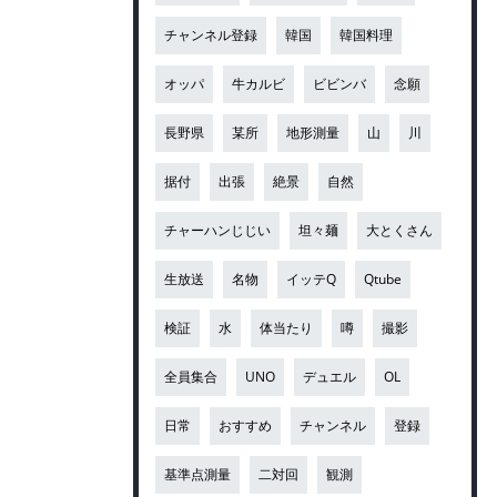
チャンネル登録
韓国
韓国料理
オッパ
牛カルビ
ビビンバ
念願
長野県
某所
地形測量
山
川
据付
出張
絶景
自然
チャーハンじじい
坦々麺
大とくさん
生放送
名物
イッテQ
Qtube
検証
水
体当たり
噂
撮影
全員集合
UNO
デュエル
OL
日常
おすすめ
チャンネル
登録
基準点測量
二対回
観測