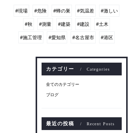
#現場
#危険
#蜂の巣
#気温差
#激しい
#秋
#測量
#建築
#建設
#土木
#施工管理
#愛知県
#名古屋市
#港区
カテゴリー
Categories
全てのカテゴリー
ブログ
最近の投稿
Recent Posts