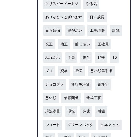
クリスピードーナツ
やる気
ありがとうございます
日々成長
日々勉強
奥が深い
工事現場
計算
改正
補正
酔っ払い
正社員
ぶれぶれ
全員
集合
野帳
TS
プロ
資格
歓迎
悪い顔選手権
チョコプラ
運転免許証
免許証
悪い顔
信頼関係
造成工事
現況測量
現況
造成
機械
ショート
グリーンバック
ヘルメット