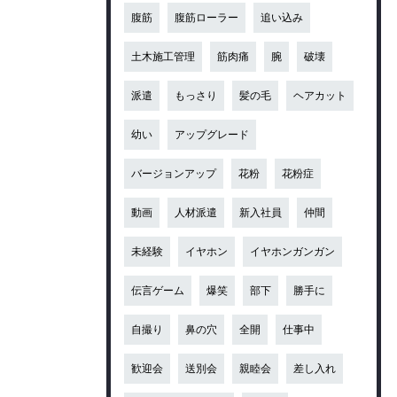
腹筋
腹筋ローラー
追い込み
土木施工管理
筋肉痛
腕
破壊
派遣
もっさり
髪の毛
ヘアカット
幼い
アップグレード
バージョンアップ
花粉
花粉症
動画
人材派遣
新入社員
仲間
未経験
イヤホン
イヤホンガンガン
伝言ゲーム
爆笑
部下
勝手に
自撮り
鼻の穴
全開
仕事中
歓迎会
送別会
親睦会
差し入れ