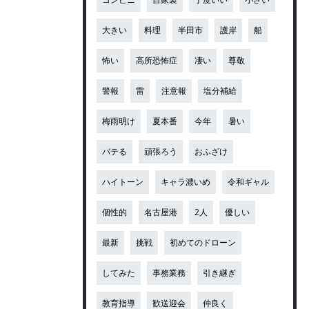
大きい
料理
半田市
護岸
船
怖い
高所恐怖症
凄い
尊敬
警報
雷
注意報
塩分補給
梅雨明け
夏本番
今年
暑い
バテる
頑張ろう
おふざけ
ハイトーン
キャラ濃いめ
令和ギャル
個性的
名古屋港
2人
優しい
最新
挑戦
初めてのドローン
してみた
事務業務
引き継ぎ
教育指導
歓送迎会
仲良く