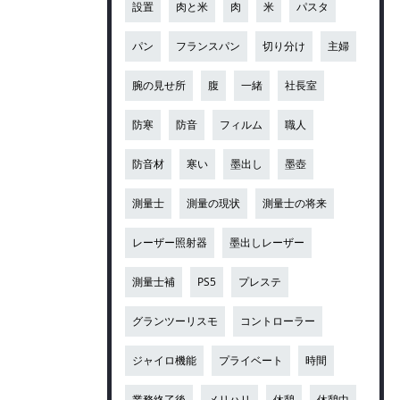
設置
肉と米
肉
米
パスタ
パン
フランスパン
切り分け
主婦
腕の見せ所
腹
一緒
社長室
防寒
防音
フィルム
職人
防音材
寒い
墨出し
墨壺
測量士
測量の現状
測量士の将来
レーザー照射器
墨出しレーザー
測量士補
PS5
プレステ
グランツーリスモ
コントローラー
ジャイロ機能
プライベート
時間
業務終了後
メリハリ
休憩
休憩中