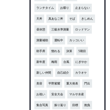
ランチタイム
お喋り
止まらない
天丼
真あなご丼
そば
きしめん
昼休憩
三級水準測量
ロッドマン
測量補助
運転中
カッコいい
助手席
惚れる
決算
5期目
新年度
梅雨
台風
にぎやか
新しい仲間
自己紹介
カラオケ
美容
平野紫耀
重大発表
門出
お祝い
安全大会
マルサ水産
集合写真
振り返り
目標
抱負