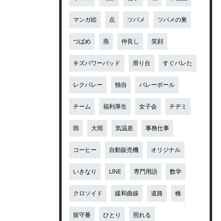
マンガ絵
点
ツバメ
ツバメの巣
つばめ
燕
仲良し
笑顔
キズパワーパッド
滑り台
すぐバレた
レクバレー
独自
バレーボール
チーム
福利厚生
女子会
チヂミ
雨
大雨
気温差
事務仕事
コーヒー
自動販売機
オリジナル
いきなり
LINE
専門用語
数学
クロソイド
緩和曲線
道路
橋
留守番
ひとり
照れる