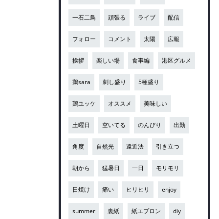
一石二鳥
頑張る
ライブ
配信
フォロー
コメント
太陽
広報
挨拶
楽しい場
食事編
港区グルメ
鶏sara
刺し盛り
5種盛り
鶏ユッケ
オススメ
美味しい
土曜日
空いてる
のんびり
出勤
角度
自然光
遠近法
引き立つ
朝から
猛暑日
一日
モリモリ
日焼け
痛い
ヒリヒリ
enjoy
summer
裏紙
紙エプロン
diy