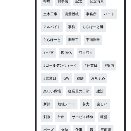
即席
お手製
記念
記念写真
土木工事
測量機械
事務所
パート
アルバイト
事務
ららぽーと港
ららぽーと
測量工
平面測量
やり方
図面化
ワクワク
#ゴールデンウィーク
#休業日
#案内
#営業日
GW
寝癖
おちゃめ
楽しい職場
従業員の日常
建設
新鮮
勉強ノート
努力
楽しい
刺激
外出
サービス精神
旺盛
ポーズ
奇跡
仕事
職
平面図