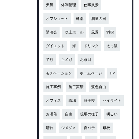
天気
体調管理
仕事風景
オフショット
幹部
測量の日
講演会
吹上ホール
風景
満喫
ダイエット
海
ドリンク
太っ腹
半額
キメ顔
お茶目
モチベーション
ホームページ
HP
施工事例
施工実績
髪色自由
オフィス
職場
派手髪
ハイライト
お洒落
自由
現場の様子
明るい
晴れ
ジメジメ
夏バテ
母校