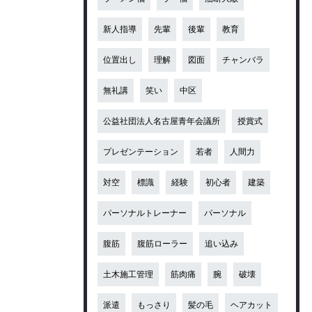
新人指導
先輩
後輩
教育
位置出し
理解
図面
チャンバラ
無礼講
笑い
中区
公益社団法人名古屋青年会議所
授賞式
プレゼンテーション
若者
人間力
対空
標識
経験
初心者
建築
パーソナルトレーナー
パーソナル
腹筋
腹筋ローラー
追い込み
土木施工管理
筋肉痛
腕
破壊
派遣
もっさり
髪の毛
ヘアカット