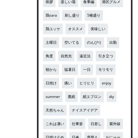
挨拶
楽しい場
食事編
港区グルメ
鶏sara
刺し盛り
5種盛り
鶏ユッケ
オススメ
美味しい
土曜日
空いてる
のんびり
出勤
角度
自然光
遠近法
引き立つ
朝から
猛暑日
一日
モリモリ
日焼け
痛い
ヒリヒリ
enjoy
summer
裏紙
紙エプロン
diy
天然ちゃん
ナイスアイデア
これは凄い
仕事姿
日差し
紫外線
日焼け止め
日傘
席替え
おにゅー