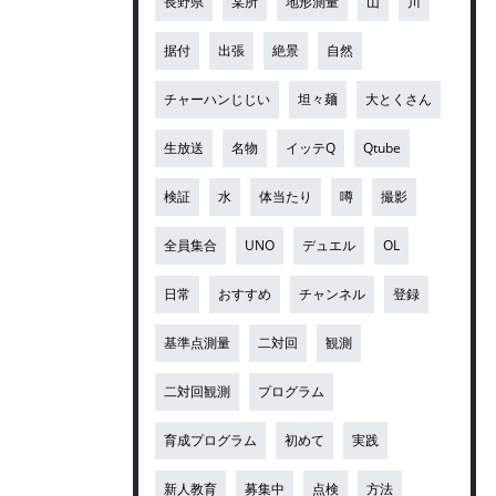
長野県
某所
地形測量
山
川
据付
出張
絶景
自然
チャーハンじじい
坦々麺
大とくさん
生放送
名物
イッテQ
Qtube
検証
水
体当たり
噂
撮影
全員集合
UNO
デュエル
OL
日常
おすすめ
チャンネル
登録
基準点測量
二対回
観測
二対回観測
プログラム
育成プログラム
初めて
実践
新人教育
募集中
点検
方法