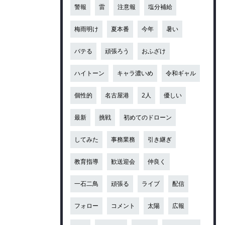
警報
雷
注意報
塩分補給
梅雨明け
夏本番
今年
暑い
バテる
頑張ろう
おふざけ
ハイトーン
キャラ濃いめ
令和ギャル
個性的
名古屋港
2人
優しい
最新
挑戦
初めてのドローン
してみた
事務業務
引き継ぎ
教育指導
歓送迎会
仲良く
一石二鳥
頑張る
ライブ
配信
フォロー
コメント
太陽
広報