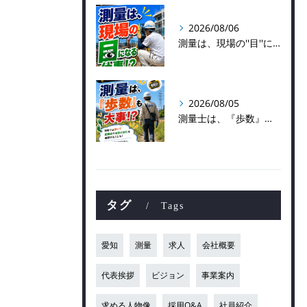
2026/08/06
測量は、現場の''目''になる仕事！？
2026/08/05
測量士は、『歩数』も大事！？
タグ
Tags
愛知
測量
求人
会社概要
代表挨拶
ビジョン
事業案内
求める人物像
採用Q&A
社員紹介