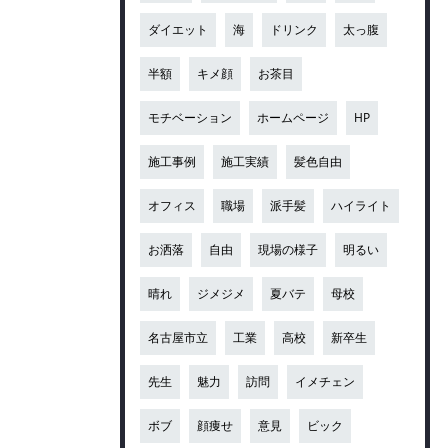
ダイエット
海
ドリンク
太っ腹
半額
キメ顔
お茶目
モチベーション
ホームページ
HP
施工事例
施工実績
髪色自由
オフィス
職場
派手髪
ハイライト
お洒落
自由
現場の様子
明るい
晴れ
ジメジメ
夏バテ
母校
名古屋市立
工業
高校
新卒生
先生
魅力
訪問
イメチェン
ボブ
顔痩せ
意見
ビック