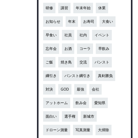
研修
講習
年末年始
休業
お知らせ
年末
お寿司
大食い
早食い
社員
社内
イベント
忘年会
お酒
コーラ
早飲み
ご飯
焼き鳥
交流
パンスト
綱引き
パンスト綱引き
真剣勝負
対決
GOD
最強
会社
アットホーム
飲み会
愛知県
面白い
選手権
新城市
ドローン測量
写真測量
大掃除