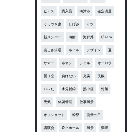
ピアス
購入品
海津市
確定測量
くっつき虫
しげみ
汗水
新メンバー
海鮮
海鮮丼
枡sara
楽しさ倍増
ネイル
デザイン
夏
サマー
ネオン
シェル
オーロラ
曇り空
負けない
充実
失敗
バレた
水分補給
熱中症
対策
天気
体調管理
仕事風景
オフショット
幹部
測量の日
講演会
吹上ホール
風景
満喫