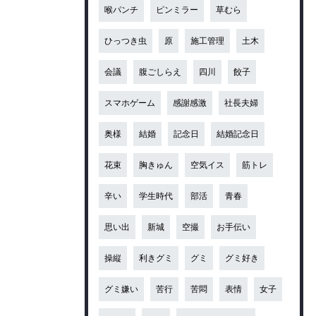
喉パンチ
ピンミラー
草むら
ひっつき虫
原
施工管理
土木
会議
腹ごしらえ
四川
餃子
スマホゲーム
感謝感激
社長夫婦
奥様
結婚
記念日
結婚記念日
花束
胸きゅん
空気イス
筋トレ
辛い
学生時代
部活
青春
思い出
新城
空撮
お手伝い
操縦
利きグミ
グミ
グミ好き
グミ嫌い
苦行
苦悶
表情
女子