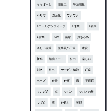
ららぽーと
測量工
平面測量
やり方
図面化
ワクワク
#ゴールデンウィーク
#休業日
#案内
#営業日
GW
寝癖
おちゃめ
楽しい職場
従業員の日常
建設
新鮮
勉強ノート
努力
楽しい
刺激
外出
サービス精神
旺盛
ポーズ
奇跡
仕事
職
平面図
マンガ絵
点
ツバメ
ツバメの巣
つばめ
燕
仲良し
笑顔