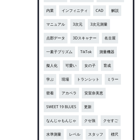
内業
インフィニティ
CAD
解説
マニュアル
3次元
3次元測量
点郡データ
3Dスキャナー
名古屋
一素子プリズム
TikTok
測量機器
擬人化
可愛い
女の子
育成
学ぶ
現場
トランシット
ミラー
密着
アカペラ
安室奈美恵
SWEET 19 BLUES
更新
なんじゃもんじゃ
クセ強
クセすご
水準測量
レベル
スタッフ
標尺