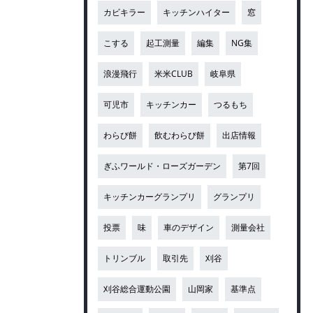
カビキラー
キッチンハイター
窓
こする
起工測量
編集
NG集
浪漫飛行
米米CLUB
岐阜県
可児市
キッチンカー
つるもち
わらび餅
飲むわらび餅
出店情報
ぎふワールド・ローズガーデン
第7回
キッチンカーグランプリ
グランプリ
投票
味
車のデザイン
測量会社
トリンブル
取引先
刈谷
刈谷総合運動公園
山岡家
基準点