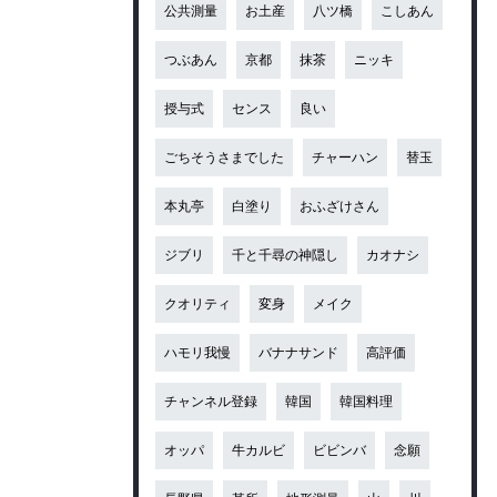
公共測量
お土産
八ツ橋
こしあん
つぶあん
京都
抹茶
ニッキ
授与式
センス
良い
ごちそうさまでした
チャーハン
替玉
本丸亭
白塗り
おふざけさん
ジブリ
千と千尋の神隠し
カオナシ
クオリティ
変身
メイク
ハモリ我慢
バナナサンド
高評価
チャンネル登録
韓国
韓国料理
オッパ
牛カルビ
ビビンバ
念願