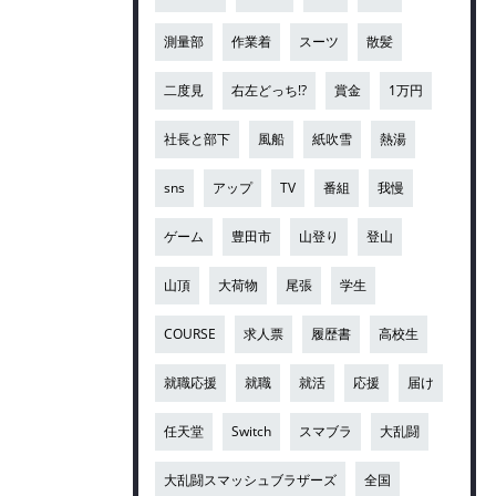
測量部
作業着
スーツ
散髪
二度見
右左どっち!?
賞金
1万円
社長と部下
風船
紙吹雪
熱湯
sns
アップ
TV
番組
我慢
ゲーム
豊田市
山登り
登山
山頂
大荷物
尾張
学生
COURSE
求人票
履歴書
高校生
就職応援
就職
就活
応援
届け
任天堂
Switch
スマブラ
大乱闘
大乱闘スマッシュブラザーズ
全国