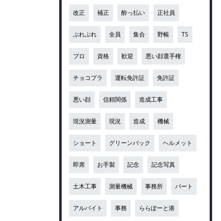
改正
補正
酔っ払い
正社員
ぶれぶれ
全員
集合
野帳
TS
プロ
資格
歓迎
悪い顔選手権
チョコプラ
運転免許証
免許証
悪い顔
信頼関係
造成工事
現況測量
現況
造成
機械
ショート
グリーンバック
ヘルメット
即席
お手製
記念
記念写真
土木工事
測量機械
事務所
パート
アルバイト
事務
ららぽーと港