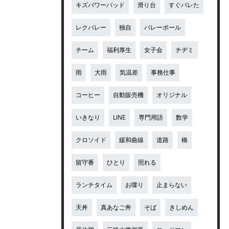
キズパワーパッド
滑り台
すぐバレた
レクバレー
独自
バレーボール
チーム
福利厚生
女子会
チヂミ
雨
大雨
気温差
事務仕事
コーヒー
自動販売機
オリジナル
いきなり
LINE
専門用語
数学
クロソイド
緩和曲線
道路
橋
留守番
ひとり
照れる
ランチタイム
お喋り
止まらない
天丼
真あなご丼
そば
きしめん