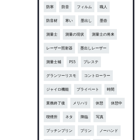
防寒
防音
フィルム
職人
防音材
寒い
墨出し
墨壺
測量士
測量の現状
測量士の将来
レーザー照射器
墨出しレーザー
測量士補
PS5
プレステ
グランツーリスモ
コントローラー
ジャイロ機能
プライベート
時間
業務終了後
メリハリ
休憩
休憩中
喫煙所
ネタ
降臨
写真
プッチンプリン
プリン
ノーハンド