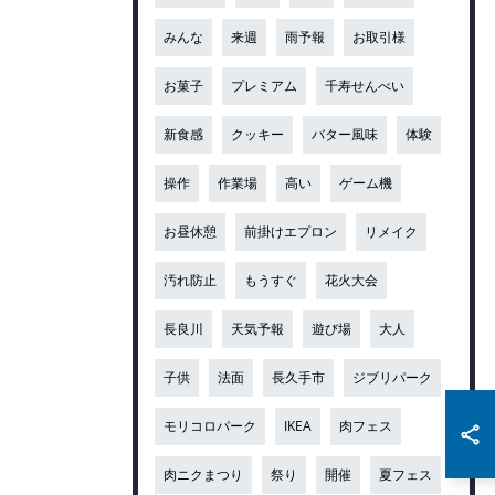
みんな
来週
雨予報
お取引様
お菓子
プレミアム
千寿せんべい
新食感
クッキー
バター風味
体験
操作
作業場
高い
ゲーム機
お昼休憩
前掛けエプロン
リメイク
汚れ防止
もうすぐ
花火大会
長良川
天気予報
遊び場
大人
子供
法面
長久手市
ジブリパーク
モリコロパーク
IKEA
肉フェス
肉ニクまつり
祭り
開催
夏フェス