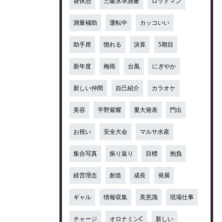
昼休憩
三級水準測量
ロッドマン
測量補助
運転中
カッコいい
助手席
惚れる
決算
5期目
新年度
梅雨
台風
にぎやか
新しい仲間
自己紹介
カラオケ
美容
平野紫耀
重大発表
門出
お祝い
安全大会
マルサ水産
集合写真
振り返り
目標
抱負
経営理念
創造
成長
発展
ギャル
情報収集
美意識
現場仕事
チャージ
オロナミンC
新しい