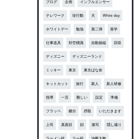
ブログ
企画
インフルエンサー
テレワーク
珍行動
犬
White day
ホワイトデー
勉強
第二弾
座学
仕事道具
対空標識
自動操縦
回収
ディズニー
ディズニーランド
ミッキー
東京
東京ばな奈
キットカット
旅行
新人
新人研修
指導
一言
難しい
設定
準備
フラッペ
糖分
摂取
いただきます
上司
真面目
顔
激写
隠し撮り
ラーメン福
ラー福
油断大敵