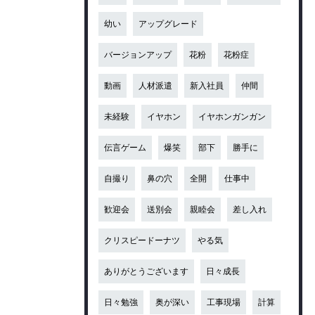
幼い
アップグレード
バージョンアップ
花粉
花粉症
動画
人材派遣
新入社員
仲間
未経験
イヤホン
イヤホンガンガン
伝言ゲーム
爆笑
部下
勝手に
自撮り
鼻の穴
全開
仕事中
歓迎会
送別会
親睦会
差し入れ
クリスピードーナツ
やる気
ありがとうございます
日々成長
日々勉強
奥が深い
工事現場
計算