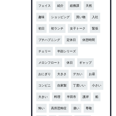
フェイス
紹介
総務課
天然
趣味
ショッピング
買い物
入社
初日
初ランチ
女子トーク
緊張
プチハプニング
定休日
休憩時間
チェリー
半顔シリーズ
メロンフロート
休日
ギャップ
おにぎり
大きさ
デカい
お昼
コンビニ
自家製
丁度いい
小さい
大きい
料理
半田市
護岸
船
怖い
高所恐怖症
凄い
尊敬