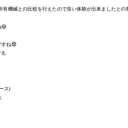
所有機械との比較を行えたので良い体験が出来ましたとの事
😆
すね😨
💪
ース)
は