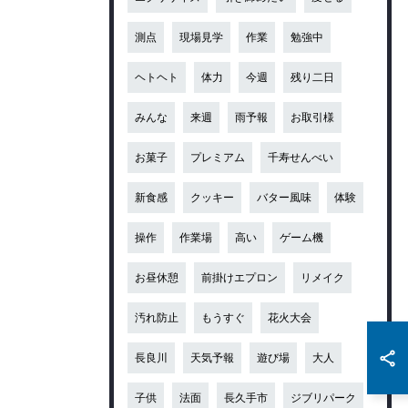
測点
現場見学
作業
勉強中
ヘトヘト
体力
今週
残り二日
みんな
来週
雨予報
お取引様
お菓子
プレミアム
千寿せんべい
新食感
クッキー
バター風味
体験
操作
作業場
高い
ゲーム機
お昼休憩
前掛けエプロン
リメイク
汚れ防止
もうすぐ
花火大会
長良川
天気予報
遊び場
大人
子供
法面
長久手市
ジブリパーク