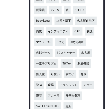
従業員
ハモリ
歌
SPEED
body&soul
上司と部下
名古屋市港区
内業
インフィニティ
CAD
解説
マニュアル
3次元
3次元測量
点郡データ
3Dスキャナー
名古屋
一素子プリズム
TikTok
測量機器
擬人化
可愛い
女の子
育成
学ぶ
現場
トランシット
ミラー
密着
アカペラ
安室奈美恵
SWEET 19 BLUES
更新