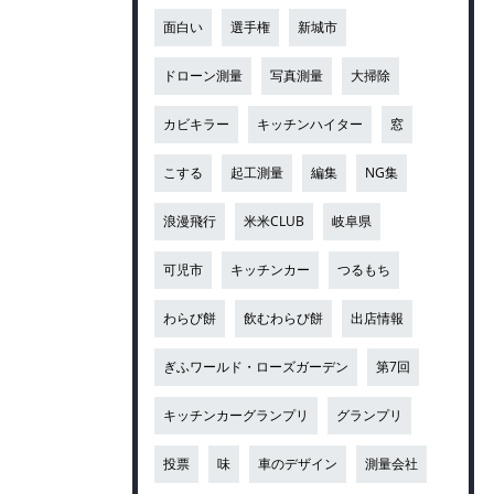
面白い
選手権
新城市
ドローン測量
写真測量
大掃除
カビキラー
キッチンハイター
窓
こする
起工測量
編集
NG集
浪漫飛行
米米CLUB
岐阜県
可児市
キッチンカー
つるもち
わらび餅
飲むわらび餅
出店情報
ぎふワールド・ローズガーデン
第7回
キッチンカーグランプリ
グランプリ
投票
味
車のデザイン
測量会社