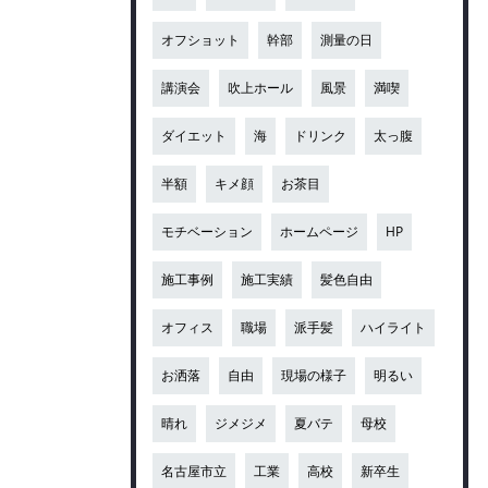
オフショット
幹部
測量の日
講演会
吹上ホール
風景
満喫
ダイエット
海
ドリンク
太っ腹
半額
キメ顔
お茶目
モチベーション
ホームページ
HP
施工事例
施工実績
髪色自由
オフィス
職場
派手髪
ハイライト
お洒落
自由
現場の様子
明るい
晴れ
ジメジメ
夏バテ
母校
名古屋市立
工業
高校
新卒生