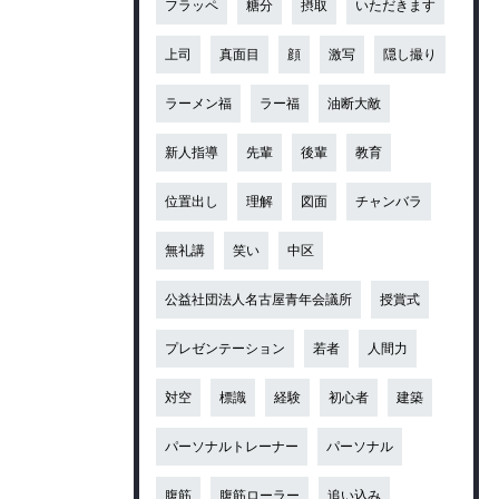
フラッペ
糖分
摂取
いただきます
上司
真面目
顔
激写
隠し撮り
ラーメン福
ラー福
油断大敵
新人指導
先輩
後輩
教育
位置出し
理解
図面
チャンバラ
無礼講
笑い
中区
公益社団法人名古屋青年会議所
授賞式
プレゼンテーション
若者
人間力
対空
標識
経験
初心者
建築
パーソナルトレーナー
パーソナル
腹筋
腹筋ローラー
追い込み