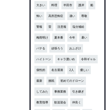
大きい
料理
半田市
護岸
船
怖い
高所恐怖症
凄い
尊敬
警報
雷
注意報
塩分補給
梅雨明け
夏本番
今年
暑い
バテる
頑張ろう
おふざけ
ハイトーン
キャラ濃いめ
令和ギャル
個性的
名古屋港
2人
優しい
最新
挑戦
初めてのドローン
してみた
事務業務
引き継ぎ
教育指導
歓送迎会
仲良く