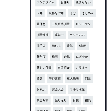
ランチタイム
お喋り
止まらない
天丼
真あなご丼
そば
きしめん
昼休憩
三級水準測量
ロッドマン
測量補助
運転中
カッコいい
助手席
惚れる
決算
5期目
新年度
梅雨
台風
にぎやか
新しい仲間
自己紹介
カラオケ
美容
平野紫耀
重大発表
門出
お祝い
安全大会
マルサ水産
集合写真
振り返り
目標
抱負