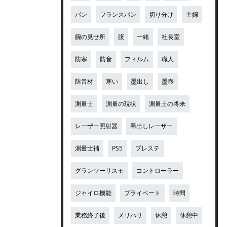
パン
フランスパン
切り分け
主婦
腕の見せ所
腹
一緒
社長室
防寒
防音
フィルム
職人
防音材
寒い
墨出し
墨壺
測量士
測量の現状
測量士の将来
レーザー照射器
墨出しレーザー
測量士補
PS5
プレステ
グランツーリスモ
コントローラー
ジャイロ機能
プライベート
時間
業務終了後
メリハリ
休憩
休憩中