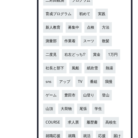
二対回観測
プログラム
育成プログラム
初めて
実践
新人教育
募集中
点検
方法
測量部
作業着
スーツ
散髪
二度見
右左どっち!?
賞金
1万円
社長と部下
風船
紙吹雪
熱湯
sns
アップ
TV
番組
我慢
ゲーム
豊田市
山登り
登山
山頂
大荷物
尾張
学生
COURSE
求人票
履歴書
高校生
就職応援
就職
就活
応援
届け