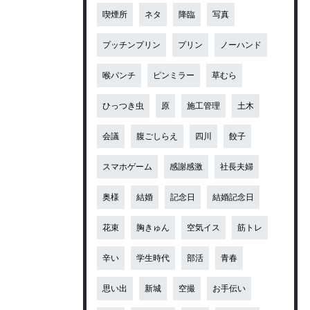
喫煙所
ネタ
降臨
写真
プッチンプリン
プリン
ノーハンド
喉パンチ
ピンミラー
草むら
ひっつき虫
原
施工管理
土木
会議
腹ごしらえ
四川
餃子
スマホゲーム
感謝感激
社長夫婦
奥様
結婚
記念日
結婚記念日
花束
胸きゅん
空気イス
筋トレ
辛い
学生時代
部活
青春
思い出
新城
空撮
お手伝い