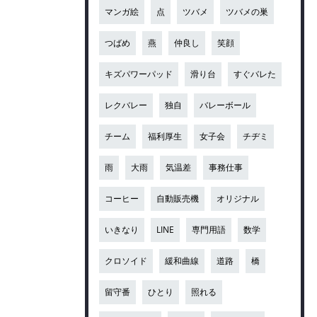
マンガ絵
点
ツバメ
ツバメの巣
つばめ
燕
仲良し
笑顔
キズパワーパッド
滑り台
すぐバレた
レクバレー
独自
バレーボール
チーム
福利厚生
女子会
チヂミ
雨
大雨
気温差
事務仕事
コーヒー
自動販売機
オリジナル
いきなり
LINE
専門用語
数学
クロソイド
緩和曲線
道路
橋
留守番
ひとり
照れる