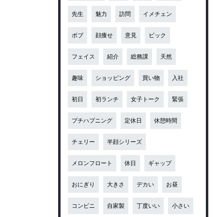
先生
魅力
訪問
イメチェン
ボブ
顔痩せ
意見
ビック
フェイス
紹介
総務課
天然
趣味
ショッピング
買い物
入社
初日
初ランチ
女子トーク
緊張
プチハプニング
定休日
休憩時間
チェリー
半顔シリーズ
メロンフロート
休日
ギャップ
おにぎり
大きさ
デカい
お昼
コンビニ
自家製
丁度いい
小さい