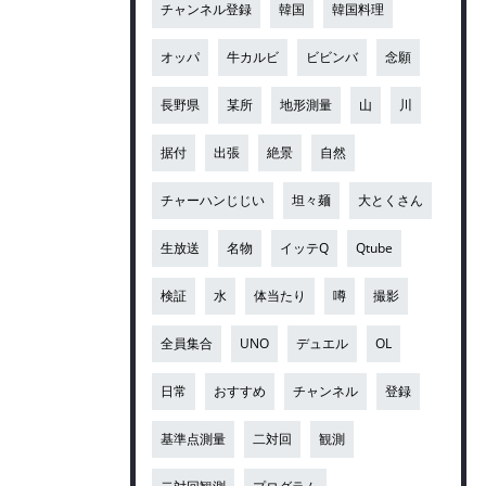
チャンネル登録
韓国
韓国料理
オッパ
牛カルビ
ビビンバ
念願
長野県
某所
地形測量
山
川
据付
出張
絶景
自然
チャーハンじじい
坦々麺
大とくさん
生放送
名物
イッテQ
Qtube
検証
水
体当たり
噂
撮影
全員集合
UNO
デュエル
OL
日常
おすすめ
チャンネル
登録
基準点測量
二対回
観測