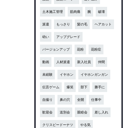
土木施工管理
筋肉痛
腕
破壊
派遣
もっさり
髪の毛
ヘアカット
幼い
アップグレード
バージョンアップ
花粉
花粉症
動画
人材派遣
新入社員
仲間
未経験
イヤホン
イヤホンガンガン
伝言ゲーム
爆笑
部下
勝手に
自撮り
鼻の穴
全開
仕事中
歓迎会
送別会
親睦会
差し入れ
クリスピードーナツ
やる気