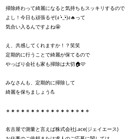
掃除終わって綺麗になると気持ちもスッキリするので
よし！今日も頑張るぞ(ง •̀_•́)ง🔥って
気合い入るんですよね🤩
え、共感してくれますか！？笑笑
定期的に行うことで綺麗が保てるので
やっぱり会社も家も掃除は大切🏠🩷
みなさんも、定期的に掃除して
綺麗を保ちましょう💪
🔹🔸🔹🔸🔹🔸🔹🔸🔹🔸🔹🔸🔹🔸🔹🔸🔹
名古屋で測量と言えば株式会社J.ace(ジェイエース)
お仕事のご依頼または求人のご応募に関しては