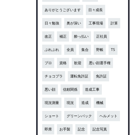
ありがとうございます
日々成長
日々勉強
奥が深い
工事現場
計算
改正
補正
酔っ払い
正社員
ぶれぶれ
全員
集合
野帳
TS
プロ
資格
歓迎
悪い顔選手権
チョコプラ
運転免許証
免許証
悪い顔
信頼関係
造成工事
現況測量
現況
造成
機械
ショート
グリーンバック
ヘルメット
即席
お手製
記念
記念写真