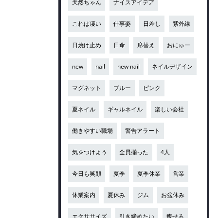
天然ちゃん
ナイスアイデア
これは凄い
仕事姿
日差し
紫外線
日焼け止め
日傘
席替え
おにゅー
new
nail
new nail
ネイルデザイン
マグネット
ブルー
ピンク
夏ネイル
ギャルネイル
楽しい会社
働きやすい職場
警告アラート
気をつけよう
全員揃った
4人
今日も笑顔
夏季
夏季休業
営業
休業案内
夏休み
ジム
お盆休み
エクササイズ
引き締めたい
痩せる