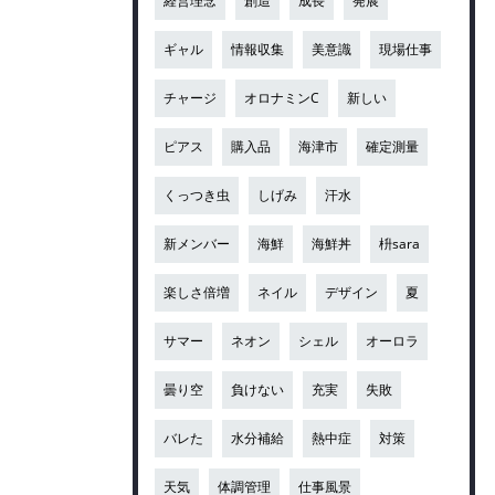
経営理念
創造
成長
発展
ギャル
情報収集
美意識
現場仕事
チャージ
オロナミンC
新しい
ピアス
購入品
海津市
確定測量
くっつき虫
しげみ
汗水
新メンバー
海鮮
海鮮丼
枡sara
楽しさ倍増
ネイル
デザイン
夏
サマー
ネオン
シェル
オーロラ
曇り空
負けない
充実
失敗
バレた
水分補給
熱中症
対策
天気
体調管理
仕事風景