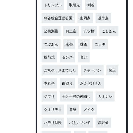
トリンブル
取引先
刈谷
刈谷総合運動公園
山岡家
基準点
公共測量
お土産
八ツ橋
こしあん
つぶあん
京都
抹茶
ニッキ
授与式
センス
良い
ごちそうさまでした
チャーハン
替玉
本丸亭
白塗り
おふざけさん
ジブリ
千と千尋の神隠し
カオナシ
クオリティ
変身
メイク
ハモリ我慢
バナナサンド
高評価