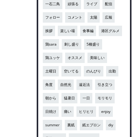
一石二鳥
頑張る
ライブ
配信
フォロー
コメント
太陽
広報
挨拶
楽しい場
食事編
港区グルメ
鶏sara
刺し盛り
5種盛り
鶏ユッケ
オススメ
美味しい
土曜日
空いてる
のんびり
出勤
角度
自然光
遠近法
引き立つ
朝から
猛暑日
一日
モリモリ
日焼け
痛い
ヒリヒリ
enjoy
summer
裏紙
紙エプロン
diy