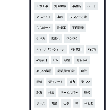
土木工事
測量機械
事務所
パート
アルバイト
事務
ららぽーと港
ららぽーと
測量工
平面測量
やり方
図面化
ワクワク
#ゴールデンウィーク
#休業日
#案内
#営業日
GW
寝癖
おちゃめ
楽しい職場
従業員の日常
建設
新鮮
勉強ノート
努力
楽しい
刺激
外出
サービス精神
旺盛
ポーズ
奇跡
仕事
職
平面図