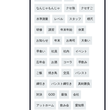
なんじゃもんじゃ
クセ強
クセすご
水準測量
レベル
スタッフ
標尺
研修
講習
年末年始
休業
お知らせ
年末
お寿司
大食い
早食い
社員
社内
イベント
忘年会
お酒
コーラ
早飲み
ご飯
焼き鳥
交流
パンスト
綱引き
パンスト綱引き
真剣勝負
対決
GOD
最強
会社
アットホーム
飲み会
愛知県