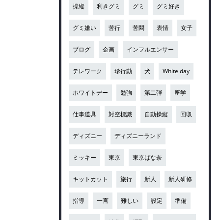
操縦
利きグミ
グミ
グミ好き
グミ嫌い
苦行
苦悶
表情
女子
ブログ
企画
インフルエンサー
テレワーク
珍行動
犬
White day
ホワイトデー
勉強
第二弾
座学
仕事道具
対空標識
自動操縦
回収
ディズニー
ディズニーランド
ミッキー
東京
東京ばな奈
キットカット
旅行
新人
新人研修
指導
一言
難しい
設定
準備