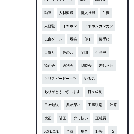
動画
人材派遣
新入社員
仲間
未経験
イヤホン
イヤホンガンガン
伝言ゲーム
爆笑
部下
勝手に
自撮り
鼻の穴
全開
仕事中
歓迎会
送別会
親睦会
差し入れ
クリスピードーナツ
やる気
ありがとうございます
日々成長
日々勉強
奥が深い
工事現場
計算
改正
補正
酔っ払い
正社員
ぶれぶれ
全員
集合
野帳
TS