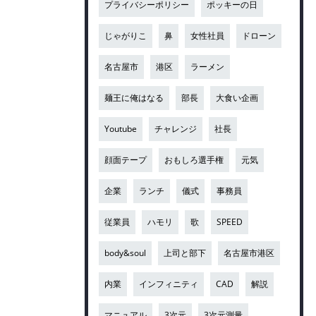
プライバシーポリシー
ポッキーの日
じゃがりこ
鼻
女性社員
ドローン
名古屋市
港区
ラーメン
麺王に俺はなる
部長
大食い企画
Youtube
チャレンジ
社長
顔面テープ
おもしろ選手権
元気
企業
ランチ
儀式
事務員
従業員
ハモリ
歌
SPEED
body&soul
上司と部下
名古屋市港区
内業
インフィニティ
CAD
解説
マニュアル
3次元
3次元測量