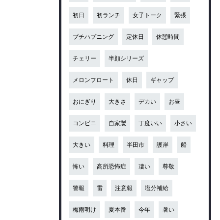
初日
初ランチ
女子トーク
緊張
プチハプニング
定休日
休憩時間
チェリー
半顔シリーズ
メロンフロート
休日
ギャップ
おにぎり
大きさ
デカい
お昼
コンビニ
自家製
丁度いい
小さい
大きい
料理
半田市
護岸
船
怖い
高所恐怖症
凄い
尊敬
警報
雷
注意報
塩分補給
梅雨明け
夏本番
今年
暑い