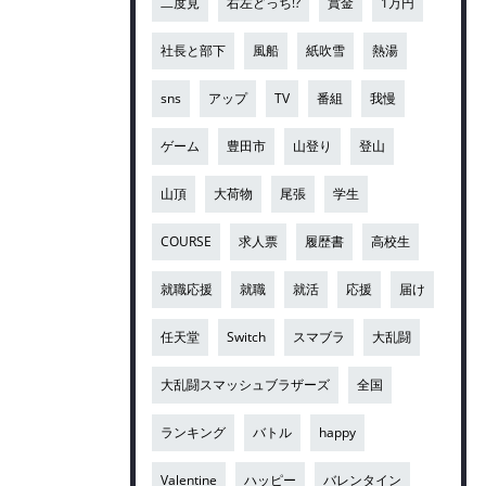
二度見
右左どっち!?
賞金
1万円
社長と部下
風船
紙吹雪
熱湯
sns
アップ
TV
番組
我慢
ゲーム
豊田市
山登り
登山
山頂
大荷物
尾張
学生
COURSE
求人票
履歴書
高校生
就職応援
就職
就活
応援
届け
任天堂
Switch
スマブラ
大乱闘
大乱闘スマッシュブラザーズ
全国
ランキング
バトル
happy
Valentine
ハッピー
バレンタイン