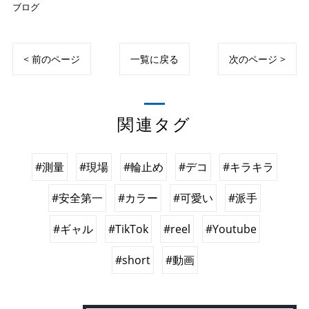
ブログ
< 前のページ
一覧に戻る
次のページ >
関連タグ
#測量
#現場
#輪止め
#デコ
#キラキラ
#安全第一
#カラー
#可愛い
#派手
#ギャル
#TikTok
#reel
#Youtube
#short
#動画