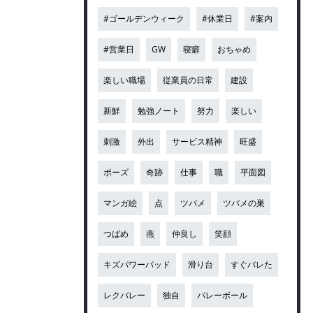
#ゴールデンウィーク
#休業日
#案内
#営業日
GW
寝癖
おちゃめ
楽しい職場
従業員の日常
建設
新鮮
勉強ノート
努力
楽しい
刺激
外出
サービス精神
旺盛
ポーズ
奇跡
仕事
職
平面図
マンガ絵
点
ツバメ
ツバメの巣
つばめ
燕
仲良し
笑顔
キズパワーパッド
滑り台
すぐバレた
レクバレー
独自
バレーボール