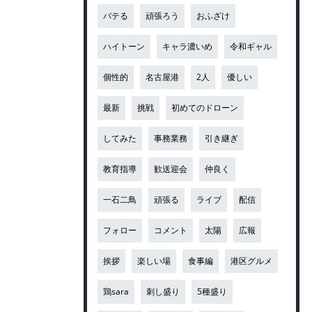
バテる
頑張ろう
おふざけ
ハイトーン
キャラ濃いめ
令和ギャル
個性的
名古屋港
2人
優しい
最新
挑戦
初めてのドローン
してみた
事務業務
引き継ぎ
教育指導
歓送迎会
仲良く
一石二鳥
頑張る
ライブ
配信
フォロー
コメント
太陽
広報
挨拶
楽しい場
食事編
港区グルメ
鶏sara
刺し盛り
5種盛り