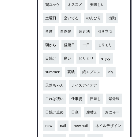
鶏ユッケ
オススメ
美味しい
土曜日
空いてる
のんびり
出勤
角度
自然光
遠近法
引き立つ
朝から
猛暑日
一日
モリモリ
日焼け
痛い
ヒリヒリ
enjoy
summer
裏紙
紙エプロン
diy
天然ちゃん
ナイスアイデア
これは凄い
仕事姿
日差し
紫外線
日焼け止め
日傘
席替え
おにゅー
new
nail
new nail
ネイルデザイン