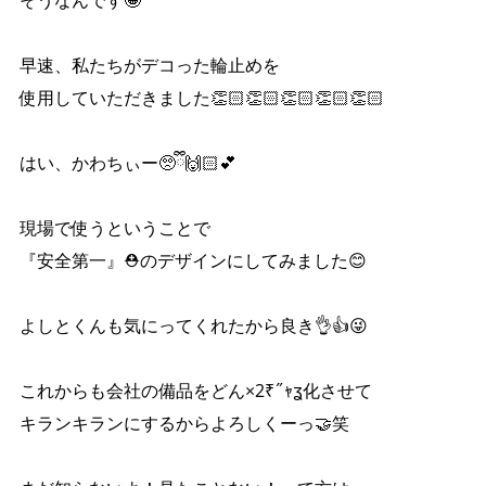
そうなんです🤩
早速、私たちがデコった輪止めを
使用していただきました👏🏻👏🏻👏🏻👏🏻👏🏻
はい、かわちぃー🥺ྀི🙌🏻︎‪💕
現場で使うということで
『安全第一』⛑のデザインにしてみました😊
よしとくんも気にってくれたから良き👌👍😜
これからも会社の備品をどん×2₹˝ｬʓ化させて
キランキランにするからよろしくーっ🤝笑