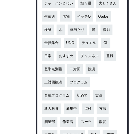
チャーハンじじい
坦々麺
大とくさん
生放送
名物
イッテQ
Qtube
検証
水
体当たり
噂
撮影
全員集合
UNO
デュエル
OL
日常
おすすめ
チャンネル
登録
基準点測量
二対回
観測
二対回観測
プログラム
育成プログラム
初めて
実践
新人教育
募集中
点検
方法
測量部
作業着
スーツ
散髪