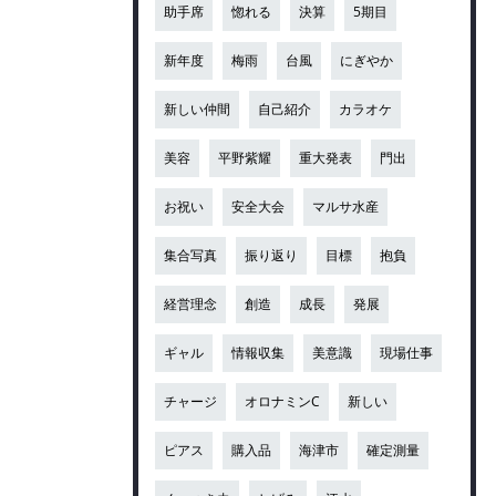
助手席
惚れる
決算
5期目
新年度
梅雨
台風
にぎやか
新しい仲間
自己紹介
カラオケ
美容
平野紫耀
重大発表
門出
お祝い
安全大会
マルサ水産
集合写真
振り返り
目標
抱負
経営理念
創造
成長
発展
ギャル
情報収集
美意識
現場仕事
チャージ
オロナミンC
新しい
ピアス
購入品
海津市
確定測量