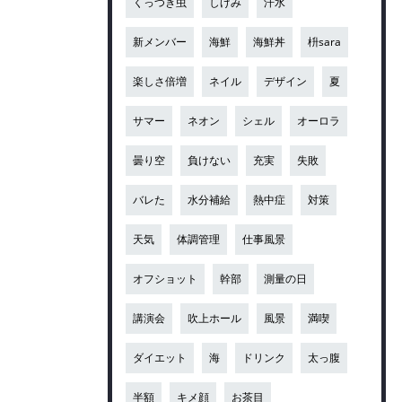
くっつき虫
しげみ
汗水
新メンバー
海鮮
海鮮丼
枡sara
楽しさ倍増
ネイル
デザイン
夏
サマー
ネオン
シェル
オーロラ
曇り空
負けない
充実
失敗
バレた
水分補給
熱中症
対策
天気
体調管理
仕事風景
オフショット
幹部
測量の日
講演会
吹上ホール
風景
満喫
ダイエット
海
ドリンク
太っ腹
半額
キメ顔
お茶目