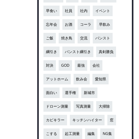
早食い
社員
社内
イベント
忘年会
お酒
コーラ
早飲み
ご飯
焼き鳥
交流
パンスト
綱引き
パンスト綱引き
真剣勝負
対決
GOD
最強
会社
アットホーム
飲み会
愛知県
面白い
選手権
新城市
ドローン測量
写真測量
大掃除
カビキラー
キッチンハイター
窓
こする
起工測量
編集
NG集