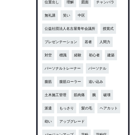
位置出し
理解
図面
チャンバラ
無礼講
笑い
中区
公益社団法人名古屋青年会議所
授賞式
プレゼンテーション
若者
人間力
対空
標識
経験
初心者
建築
パーソナルトレーナー
パーソナル
腹筋
腹筋ローラー
追い込み
土木施工管理
筋肉痛
腕
破壊
派遣
もっさり
髪の毛
ヘアカット
幼い
アップグレード
バージョンアップ
花粉
花粉症