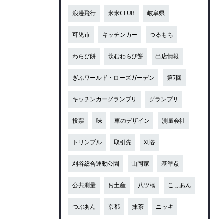
浪漫飛行
米米CLUB
岐阜県
可児市
キッチンカー
つるもち
わらび餅
飲むわらび餅
出店情報
ぎふワールド・ローズガーデン
第7回
キッチンカーグランプリ
グランプリ
投票
味
車のデザイン
測量会社
トリンブル
取引先
刈谷
刈谷総合運動公園
山岡家
基準点
公共測量
お土産
八ツ橋
こしあん
つぶあん
京都
抹茶
ニッキ