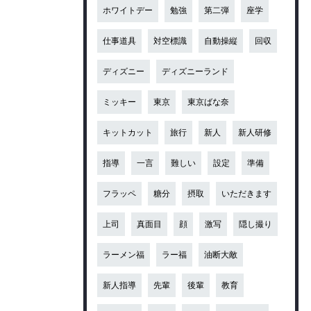
ホワイトデー
勉強
第二弾
座学
仕事道具
対空標識
自動操縦
回収
ディズニー
ディズニーランド
ミッキー
東京
東京ばな奈
キットカット
旅行
新人
新人研修
指導
一言
難しい
設定
準備
フラッペ
糖分
摂取
いただきます
上司
真面目
顔
激写
隠し撮り
ラーメン福
ラー福
油断大敵
新人指導
先輩
後輩
教育