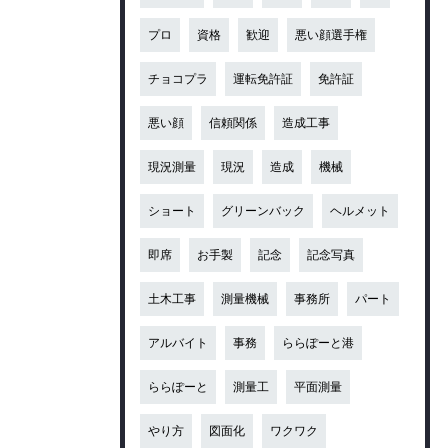
プロ
資格
歓迎
悪い顔選手権
チョコプラ
運転免許証
免許証
悪い顔
信頼関係
造成工事
現況測量
現況
造成
機械
ショート
グリーンバック
ヘルメット
即席
お手製
記念
記念写真
土木工事
測量機械
事務所
パート
アルバイト
事務
ららぽーと港
ららぽーと
測量工
平面測量
やり方
図面化
ワクワク