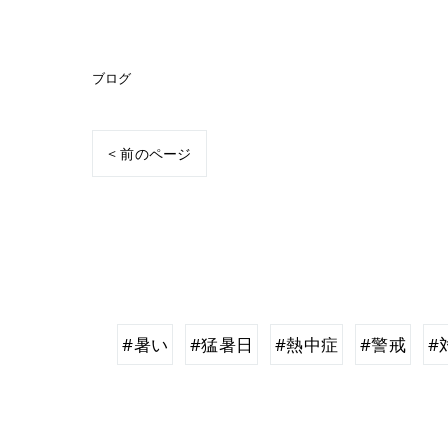
ブログ
< 前のページ
#暑い
#猛暑日
#熱中症
#警戒
#