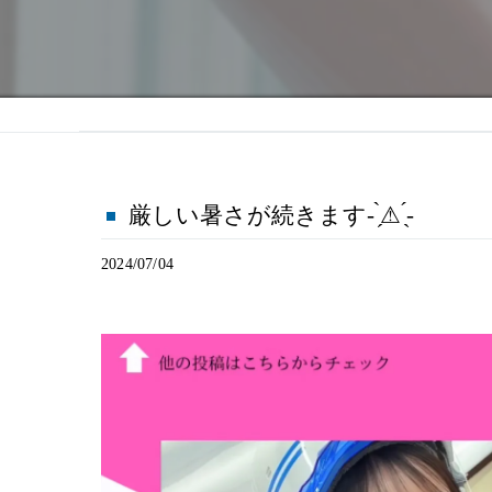
厳しい暑さが続きます- ̗̀⚠︎ ̖́-
2024/07/04