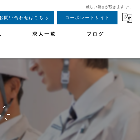
厳しい暑さが続きます- ̗̀⚠︎ ̖́-
お問い合わせはこちら
コーポレートサイト
A
求人一覧
ブログ
̖-