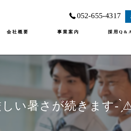
052-655-4317
会社概要
事業案内
採用Q&
しい暑さが続きます- ̗̀⚠︎ ́