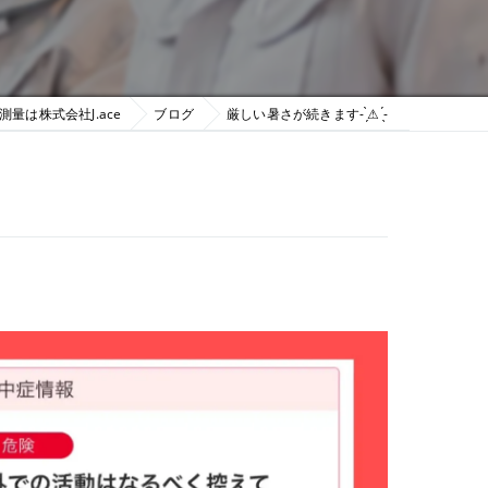
測量は株式会社J.ace
ブログ
厳しい暑さが続きます- ̗̀⚠︎ ̖́-