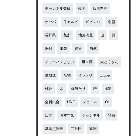
チャンネル登録
韓国
韓国料理
オッパ
牛カルビ
ビビンバ
念願
長野県
某所
地形測量
山
川
据付
出張
絶景
自然
チャーハンじじい
坦々麺
大とくさん
生放送
名物
イッテQ
Qtube
検証
水
体当たり
噂
撮影
全員集合
UNO
デュエル
OL
日常
おすすめ
チャンネル
登録
基準点測量
二対回
観測