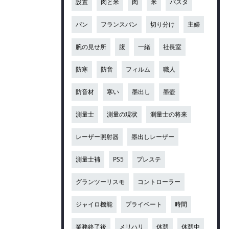
設置
肉と米
肉
米
パスタ
パン
フランスパン
切り分け
主婦
腕の見せ所
腹
一緒
社長室
防寒
防音
フィルム
職人
防音材
寒い
墨出し
墨壺
測量士
測量の現状
測量士の将来
レーザー照射器
墨出しレーザー
測量士補
PS5
プレステ
グランツーリスモ
コントローラー
ジャイロ機能
プライベート
時間
業務終了後
メリハリ
休憩
休憩中