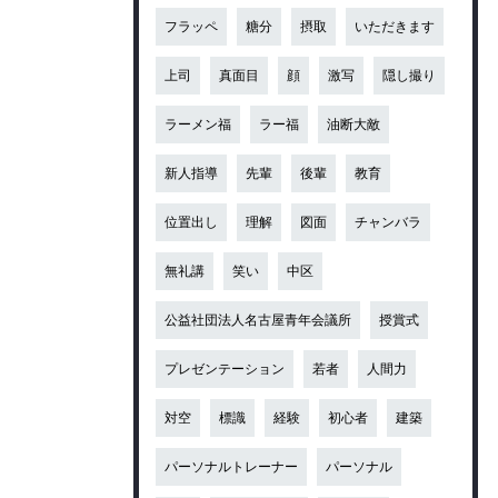
フラッペ
糖分
摂取
いただきます
上司
真面目
顔
激写
隠し撮り
ラーメン福
ラー福
油断大敵
新人指導
先輩
後輩
教育
位置出し
理解
図面
チャンバラ
無礼講
笑い
中区
公益社団法人名古屋青年会議所
授賞式
プレゼンテーション
若者
人間力
対空
標識
経験
初心者
建築
パーソナルトレーナー
パーソナル