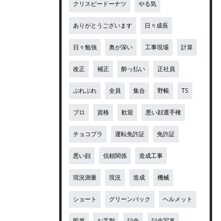
クリスピードーナツ
やる気
ありがとうございます
日々成長
日々勉強
奥が深い
工事現場
計算
改正
補正
酔っ払い
正社員
ぶれぶれ
全員
集合
野帳
TS
プロ
資格
歓迎
悪い顔選手権
チョコプラ
運転免許証
免許証
悪い顔
信頼関係
造成工事
現況測量
現況
造成
機械
ショート
グリーンバック
ヘルメット
即席
お手製
記念
記念写真