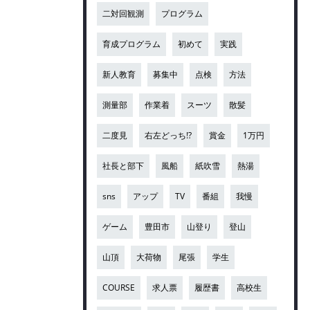
二対回観測
プログラム
育成プログラム
初めて
実践
新人教育
募集中
点検
方法
測量部
作業着
スーツ
散髪
二度見
右左どっち!?
賞金
1万円
社長と部下
風船
紙吹雪
熱湯
sns
アップ
TV
番組
我慢
ゲーム
豊田市
山登り
登山
山頂
大荷物
尾張
学生
COURSE
求人票
履歴書
高校生