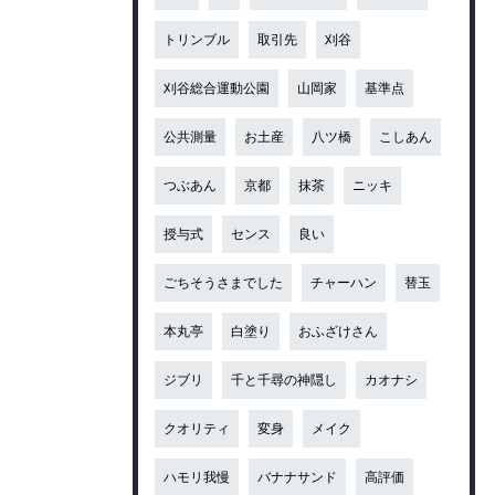
トリンブル
取引先
刈谷
刈谷総合運動公園
山岡家
基準点
公共測量
お土産
八ツ橋
こしあん
つぶあん
京都
抹茶
ニッキ
授与式
センス
良い
ごちそうさまでした
チャーハン
替玉
本丸亭
白塗り
おふざけさん
ジブリ
千と千尋の神隠し
カオナシ
クオリティ
変身
メイク
ハモリ我慢
バナナサンド
高評価