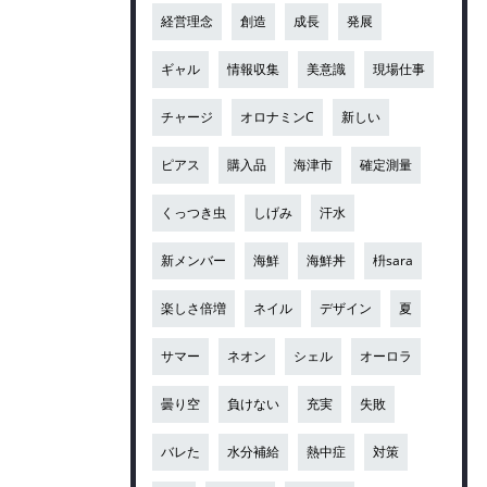
経営理念
創造
成長
発展
ギャル
情報収集
美意識
現場仕事
チャージ
オロナミンC
新しい
ピアス
購入品
海津市
確定測量
くっつき虫
しげみ
汗水
新メンバー
海鮮
海鮮丼
枡sara
楽しさ倍増
ネイル
デザイン
夏
サマー
ネオン
シェル
オーロラ
曇り空
負けない
充実
失敗
バレた
水分補給
熱中症
対策