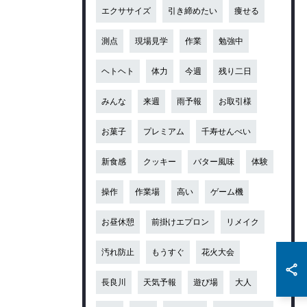
エクササイズ
引き締めたい
痩せる
測点
現場見学
作業
勉強中
ヘトヘト
体力
今週
残り二日
みんな
来週
雨予報
お取引様
お菓子
プレミアム
千寿せんべい
新食感
クッキー
バター風味
体験
操作
作業場
高い
ゲーム機
お昼休憩
前掛けエプロン
リメイク
汚れ防止
もうすぐ
花火大会
長良川
天気予報
遊び場
大人