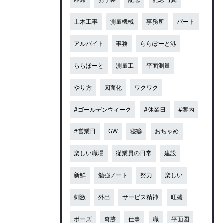
土木工事
測量機械
事務所
パート
アルバイト
事務
ららぽーと港
ららぽーと
測量工
平面測量
やり方
図面化
ワクワク
#ゴールデンウィーク
#休業日
#案内
#営業日
GW
寝癖
おちゃめ
楽しい職場
従業員の日常
建設
新鮮
勉強ノート
努力
楽しい
刺激
外出
サービス精神
旺盛
ポーズ
奇跡
仕事
職
平面図