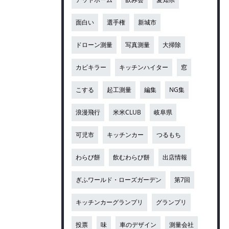
面白い
選手権
新城市
ドローン測量
写真測量
大掃除
カビキラー
キッチンハイター
窓
こする
起工測量
編集
NG集
浪漫飛行
米米CLUB
岐阜県
可児市
キッチンカー
つるもち
わらび餅
飲むわらび餅
出店情報
ぎふワールド・ローズガーデン
第7回
キッチンカーグランプリ
グランプリ
投票
味
車のデザイン
測量会社