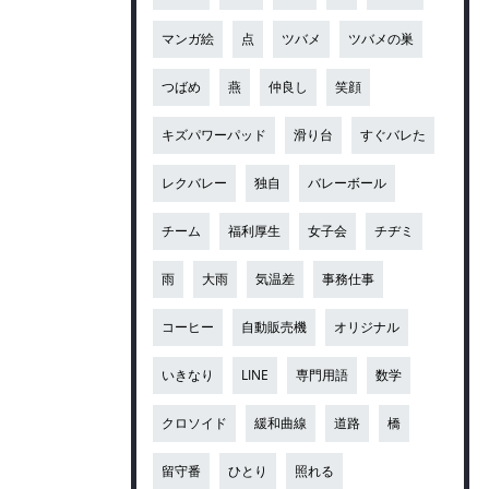
マンガ絵
点
ツバメ
ツバメの巣
つばめ
燕
仲良し
笑顔
キズパワーパッド
滑り台
すぐバレた
レクバレー
独自
バレーボール
チーム
福利厚生
女子会
チヂミ
雨
大雨
気温差
事務仕事
コーヒー
自動販売機
オリジナル
いきなり
LINE
専門用語
数学
クロソイド
緩和曲線
道路
橋
留守番
ひとり
照れる