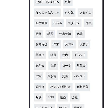
SWEET 19 BLUES
更新
なんじゃもんじゃ
クセ強
クセすご
水準測量
レベル
スタッフ
標尺
研修
講習
年末年始
休業
お知らせ
年末
お寿司
大食い
早食い
社員
社内
イベント
忘年会
お酒
コーラ
早飲み
ご飯
焼き鳥
交流
パンスト
綱引き
パンスト綱引き
真剣勝負
対決
GOD
最強
会社
アットホーム
飲み会
愛知県