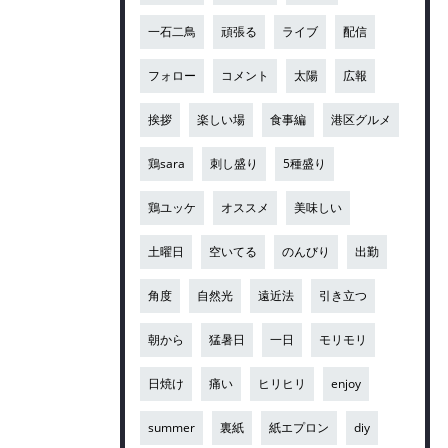
一石二鳥
頑張る
ライブ
配信
フォロー
コメント
太陽
広報
挨拶
楽しい場
食事編
港区グルメ
鶏sara
刺し盛り
5種盛り
鶏ユッケ
オススメ
美味しい
土曜日
空いてる
のんびり
出勤
角度
自然光
遠近法
引き立つ
朝から
猛暑日
一日
モリモリ
日焼け
痛い
ヒリヒリ
enjoy
summer
裏紙
紙エプロン
diy