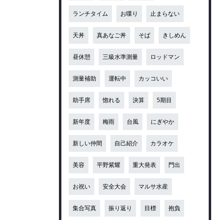
ランチタイム
お喋り
止まらない
天丼
真あなご丼
そば
きしめん
昼休憩
三級水準測量
ロッドマン
測量補助
運転中
カッコいい
助手席
惚れる
決算
5期目
新年度
梅雨
台風
にぎやか
新しい仲間
自己紹介
カラオケ
美容
平野紫耀
重大発表
門出
お祝い
安全大会
マルサ水産
集合写真
振り返り
目標
抱負