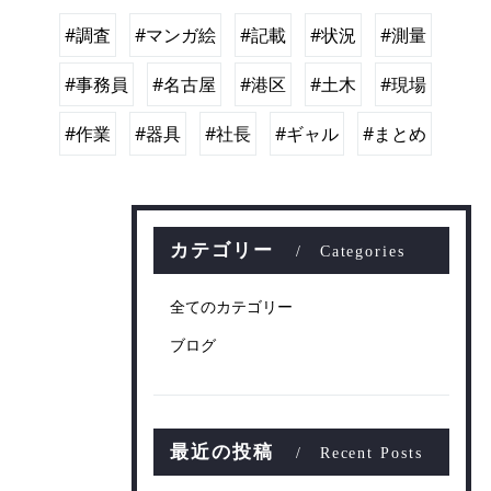
#調査
#マンガ絵
#記載
#状況
#測量
#事務員
#名古屋
#港区
#土木
#現場
#作業
#器具
#社長
#ギャル
#まとめ
カテゴリー
Categories
全てのカテゴリー
ブログ
最近の投稿
Recent Posts