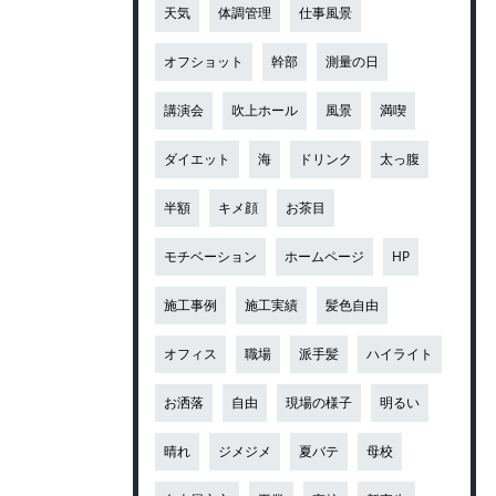
天気
体調管理
仕事風景
オフショット
幹部
測量の日
講演会
吹上ホール
風景
満喫
ダイエット
海
ドリンク
太っ腹
半額
キメ顔
お茶目
モチベーション
ホームページ
HP
施工事例
施工実績
髪色自由
オフィス
職場
派手髪
ハイライト
お洒落
自由
現場の様子
明るい
晴れ
ジメジメ
夏バテ
母校