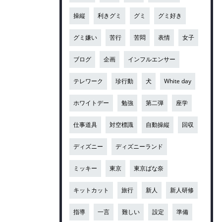
操縦
利きグミ
グミ
グミ好き
グミ嫌い
苦行
苦悶
表情
女子
ブログ
企画
インフルエンサー
テレワーク
珍行動
犬
White day
ホワイトデー
勉強
第二弾
座学
仕事道具
対空標識
自動操縦
回収
ディズニー
ディズニーランド
ミッキー
東京
東京ばな奈
キットカット
旅行
新人
新人研修
指導
一言
難しい
設定
準備