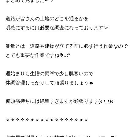
まとめて見ました👀✨
道路が皆さんの土地のどこを通るかを
明確にするには必要な調査になっております💡
測量とは、道路や建物が立てる前に必ず行う作業なので
とても重要な作業ですね🌟｡:*
週始まりも生憎の雨☔️で少し肌寒いので
体調管理しっかりして頑張りましょう🔥
偏頭痛持ちには絶望すぎますが頑張ります(ง •̀_•́)ง
🔹🔸🔹🔸🔹🔸🔹🔸🔹🔸🔹🔸🔹🔸🔹🔸🔹