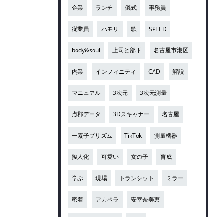
企業
ランチ
儀式
事務員
従業員
ハモリ
歌
SPEED
body&soul
上司と部下
名古屋市港区
内業
インフィニティ
CAD
解説
マニュアル
3次元
3次元測量
点郡データ
3Dスキャナー
名古屋
一素子プリズム
TikTok
測量機器
擬人化
可愛い
女の子
育成
学ぶ
現場
トランシット
ミラー
密着
アカペラ
安室奈美恵