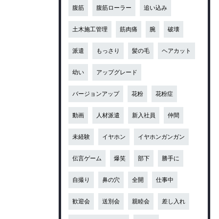
腹筋
腹筋ローラー
追い込み
土木施工管理
筋肉痛
腕
破壊
派遣
もっさり
髪の毛
ヘアカット
幼い
アップグレード
バージョンアップ
花粉
花粉症
動画
人材派遣
新入社員
仲間
未経験
イヤホン
イヤホンガンガン
伝言ゲーム
爆笑
部下
勝手に
自撮り
鼻の穴
全開
仕事中
歓迎会
送別会
親睦会
差し入れ