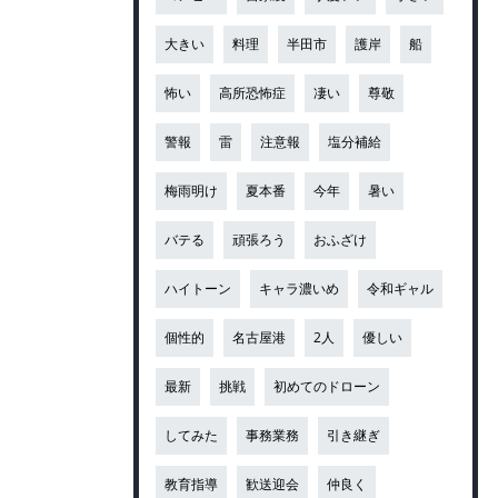
大きい
料理
半田市
護岸
船
怖い
高所恐怖症
凄い
尊敬
警報
雷
注意報
塩分補給
梅雨明け
夏本番
今年
暑い
バテる
頑張ろう
おふざけ
ハイトーン
キャラ濃いめ
令和ギャル
個性的
名古屋港
2人
優しい
最新
挑戦
初めてのドローン
してみた
事務業務
引き継ぎ
教育指導
歓送迎会
仲良く