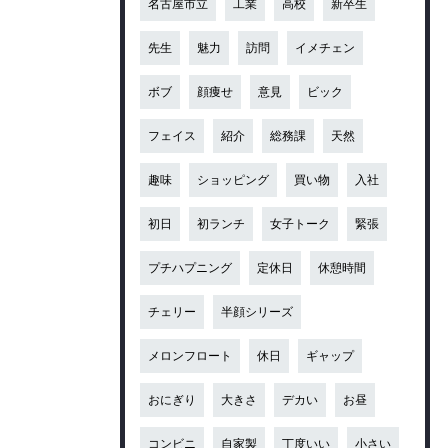
名古屋市立
工業
高校
新卒生
先生
魅力
訪問
イメチェン
ボブ
顔痩せ
意見
ビック
フェイス
紹介
総務課
天然
趣味
ショッピング
買い物
入社
初日
初ランチ
女子トーク
緊張
プチハプニング
定休日
休憩時間
チェリー
半顔シリーズ
メロンフロート
休日
ギャップ
おにぎり
大きさ
デカい
お昼
コンビニ
自家製
丁度いい
小さい