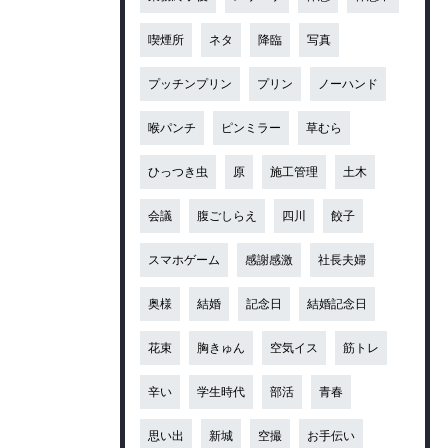
喫煙所
ネタ
降臨
写真
プッチンプリン
プリン
ノーハンド
喉パンチ
ピンミラー
草むら
ひっつき虫
原
施工管理
土木
会議
腹ごしらえ
四川
餃子
スマホゲーム
感謝感激
社長夫婦
奥様
結婚
記念日
結婚記念日
花束
胸きゅん
空気イス
筋トレ
辛い
学生時代
部活
青春
思い出
新城
空撮
お手伝い