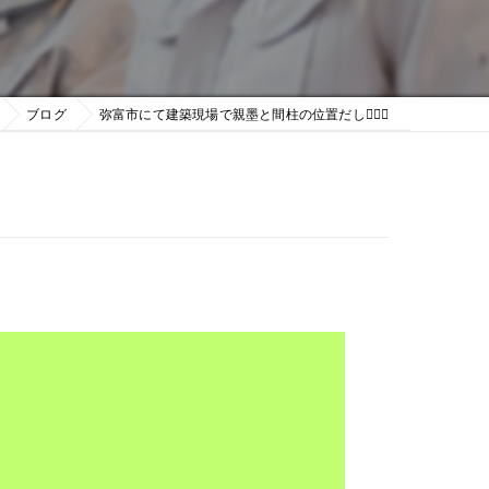
ブログ
弥富市にて建築現場で親墨と間柱の位置だし👷🏼‍♂️