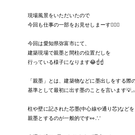
現場風景をいただいたので
今回も仕事の一部をお見せしまーす👷🏼‍♂️
今回は愛知県弥富市にて、
建築現場で親墨と間柱の位置だしを
行っている様子になります😂☝☝
「親墨」とは、建築物などに墨出しをする際
基準として最初に出す墨のことを言います💡𓈒𓂂
柱や壁に記された芯墨(中心線や通り芯)などを
親墨とするのが一般的です👀.′.′