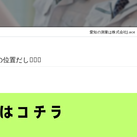
愛知の測量は株式会社J.ace
し👷🏼‍♂️