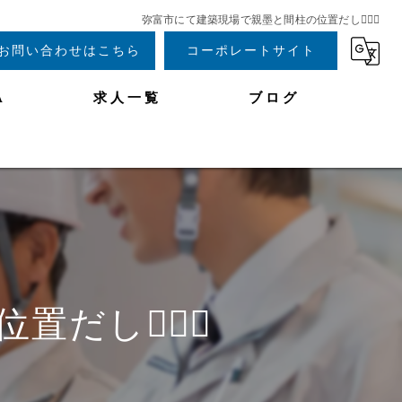
弥富市にて建築現場で親墨と間柱の位置だし👷🏼‍♂️
お問い合わせはこちら
コーポレートサイト
A
求人一覧
ブログ
👷🏼‍♂️