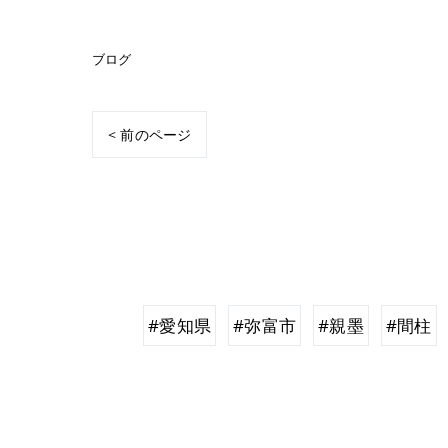
ブログ
< 前のページ
#愛知県
#弥富市
#親墨
#間柱