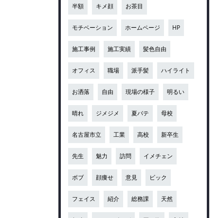
半額
キメ顔
お茶目
モチベーション
ホームページ
HP
施工事例
施工実績
髪色自由
オフィス
職場
派手髪
ハイライト
お洒落
自由
現場の様子
明るい
晴れ
ジメジメ
夏バテ
母校
名古屋市立
工業
高校
新卒生
先生
魅力
訪問
イメチェン
ボブ
顔痩せ
意見
ビック
フェイス
紹介
総務課
天然