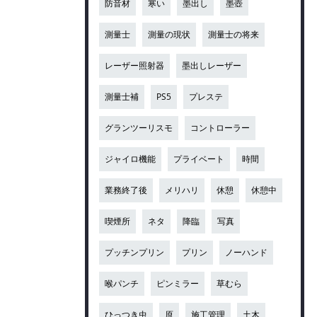
防音材
寒い
墨出し
墨壺
測量士
測量の現状
測量士の将来
レーザー照射器
墨出しレーザー
測量士補
PS5
プレステ
グランツーリスモ
コントローラー
ジャイロ機能
プライベート
時間
業務終了後
メリハリ
休憩
休憩中
喫煙所
ネタ
降臨
写真
プッチンプリン
プリン
ノーハンド
喉パンチ
ピンミラー
草むら
ひっつき虫
原
施工管理
土木