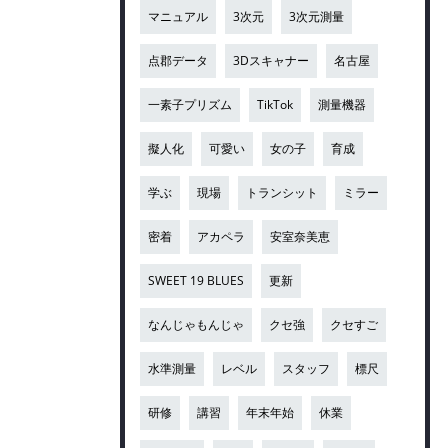
マニュアル
3次元
3次元測量
点郡データ
3Dスキャナー
名古屋
一素子プリズム
TikTok
測量機器
擬人化
可愛い
女の子
育成
学ぶ
現場
トランシット
ミラー
密着
アカペラ
安室奈美恵
SWEET 19 BLUES
更新
なんじゃもんじゃ
クセ強
クセすご
水準測量
レベル
スタッフ
標尺
研修
講習
年末年始
休業