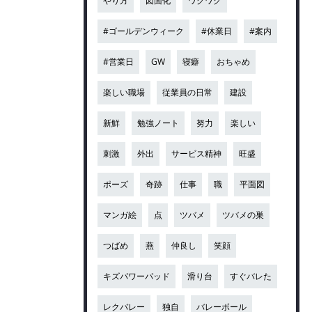
やり方
図面化
ワクワク
#ゴールデンウィーク
#休業日
#案内
#営業日
GW
寝癖
おちゃめ
楽しい職場
従業員の日常
建設
新鮮
勉強ノート
努力
楽しい
刺激
外出
サービス精神
旺盛
ポーズ
奇跡
仕事
職
平面図
マンガ絵
点
ツバメ
ツバメの巣
つばめ
燕
仲良し
笑顔
キズパワーパッド
滑り台
すぐバレた
レクバレー
独自
バレーボール