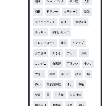
趣味
ショッピング
買い物
入社
初日
初ランチ
女子トーク
緊張
プチハプニング
定休日
休憩時間
チェリー
半顔シリーズ
メロンフロート
休日
ギャップ
おにぎり
大きさ
デカい
お昼
コンビニ
自家製
丁度いい
小さい
大きい
料理
半田市
護岸
船
怖い
高所恐怖症
凄い
尊敬
警報
雷
注意報
塩分補給
梅雨明け
夏本番
今年
暑い