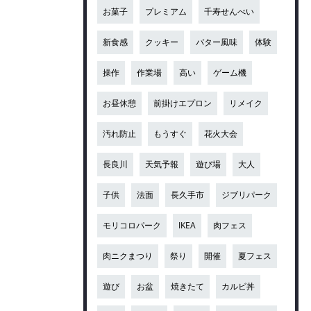
お菓子
プレミアム
千寿せんべい
新食感
クッキー
バター風味
体験
操作
作業場
高い
ゲーム機
お昼休憩
前掛けエプロン
リメイク
汚れ防止
もうすぐ
花火大会
長良川
天気予報
遊び場
大人
子供
法面
長久手市
ジブリパーク
モリコロパーク
IKEA
肉フェス
肉ニクまつり
祭り
開催
夏フェス
遊び
お盆
焼きたて
カルビ丼