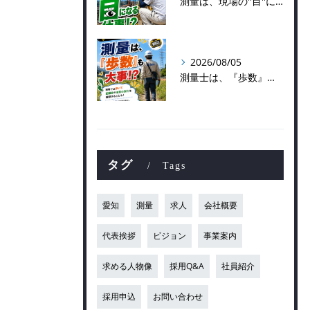
測量は、現場の''目''になる仕事！？
2026/08/05
測量士は、『歩数』も大事！？
タグ
Tags
愛知
測量
求人
会社概要
代表挨拶
ビジョン
事業案内
求める人物像
採用Q&A
社員紹介
採用申込
お問い合わせ