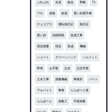
ぶれぶれ
全員
集合
野帳
TS
プロ
資格
歓迎
悪い顔選手権
チョコプラ
運転免許証
免許証
悪い顔
信頼関係
造成工事
現況測量
現況
造成
機械
ショート
グリーンバック
ヘルメット
即席
お手製
記念
記念写真
土木工事
測量機械
事務所
パート
アルバイト
事務
ららぽーと港
ららぽーと
測量工
平面測量