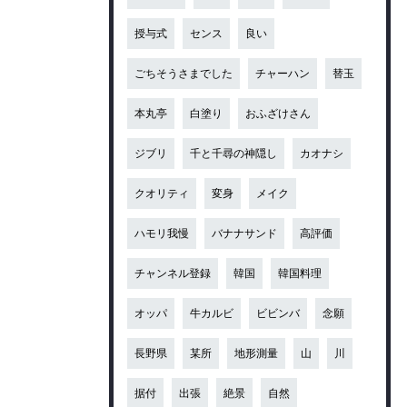
授与式
センス
良い
ごちそうさまでした
チャーハン
替玉
本丸亭
白塗り
おふざけさん
ジブリ
千と千尋の神隠し
カオナシ
クオリティ
変身
メイク
ハモリ我慢
バナナサンド
高評価
チャンネル登録
韓国
韓国料理
オッパ
牛カルビ
ビビンバ
念願
長野県
某所
地形測量
山
川
据付
出張
絶景
自然