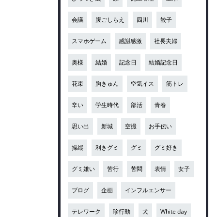
会議
腹ごしらえ
四川
餃子
スマホゲーム
感謝感激
社長夫婦
奥様
結婚
記念日
結婚記念日
花束
胸きゅん
空気イス
筋トレ
辛い
学生時代
部活
青春
思い出
新城
空撮
お手伝い
操縦
利きグミ
グミ
グミ好き
グミ嫌い
苦行
苦悶
表情
女子
ブログ
企画
インフルエンサー
テレワーク
珍行動
犬
White day