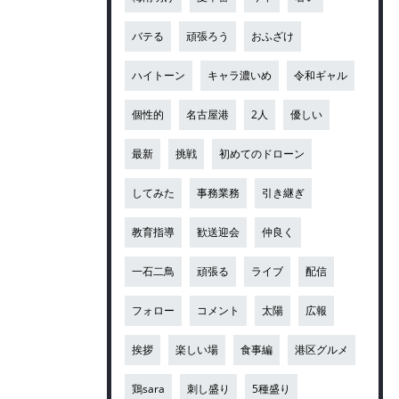
バテる
頑張ろう
おふざけ
ハイトーン
キャラ濃いめ
令和ギャル
個性的
名古屋港
2人
優しい
最新
挑戦
初めてのドローン
してみた
事務業務
引き継ぎ
教育指導
歓送迎会
仲良く
一石二鳥
頑張る
ライブ
配信
フォロー
コメント
太陽
広報
挨拶
楽しい場
食事編
港区グルメ
鶏sara
刺し盛り
5種盛り