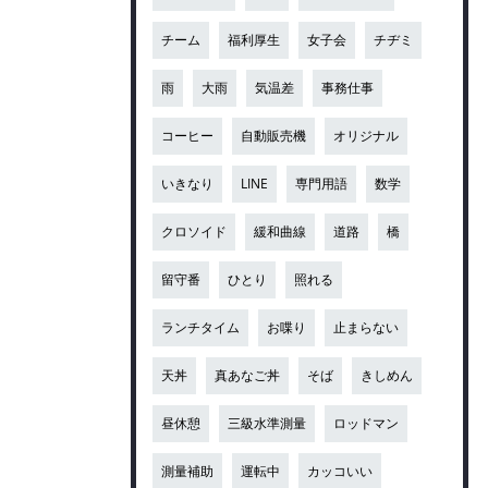
チーム
福利厚生
女子会
チヂミ
雨
大雨
気温差
事務仕事
コーヒー
自動販売機
オリジナル
いきなり
LINE
専門用語
数学
クロソイド
緩和曲線
道路
橋
留守番
ひとり
照れる
ランチタイム
お喋り
止まらない
天丼
真あなご丼
そば
きしめん
昼休憩
三級水準測量
ロッドマン
測量補助
運転中
カッコいい