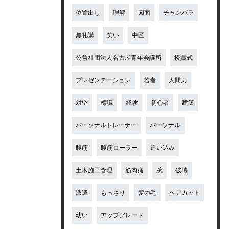
位置出し
理解
図面
チャンバラ
無礼講
笑い
中区
公益社団法人名古屋青年会議所
授賞式
プレゼンテーション
若者
人間力
対空
標識
経験
初心者
建築
パーソナルトレーナー
パーソナル
腹筋
腹筋ローラー
追い込み
土木施工管理
筋肉痛
腕
破壊
派遣
もっさり
髪の毛
ヘアカット
幼い
アップグレード