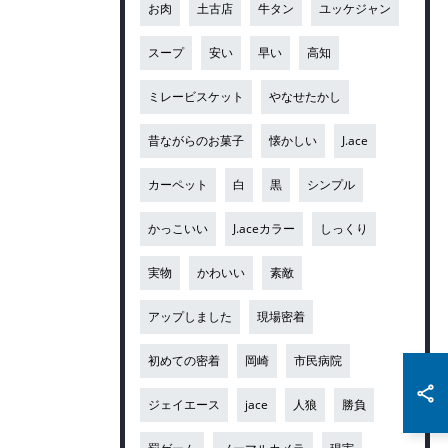
お肉
土古店
牛タン
ユッケジャン
スープ
安い
早い
高知
ミレービスケット
やなせたかし
昔ながらのお菓子
懐かしい
J.ace
カーペット
白
黒
シンプル
かっこいい
J.aceカラー
しっくり
実物
かわいい
素敵
アップしました
現場密着
初めての密着
岡崎
市民病院
ジェイエース
jace
人狼
勝負