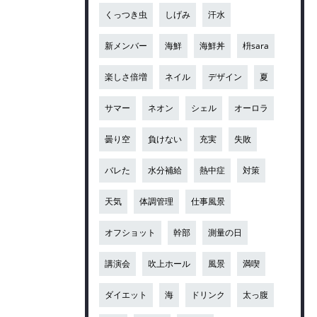
くっつき虫
しげみ
汗水
新メンバー
海鮮
海鮮丼
枡sara
楽しさ倍増
ネイル
デザイン
夏
サマー
ネオン
シェル
オーロラ
曇り空
負けない
充実
失敗
バレた
水分補給
熱中症
対策
天気
体調管理
仕事風景
オフショット
幹部
測量の日
講演会
吹上ホール
風景
満喫
ダイエット
海
ドリンク
太っ腹