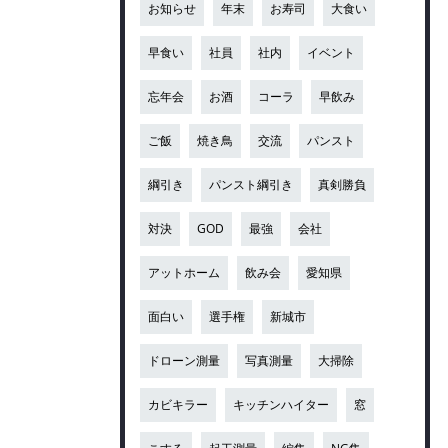
お知らせ
年末
お寿司
大食い
早食い
社員
社内
イベント
忘年会
お酒
コーラ
早飲み
ご飯
焼き鳥
交流
パンスト
綱引き
パンスト綱引き
真剣勝負
対決
GOD
最強
会社
アットホーム
飲み会
愛知県
面白い
選手権
新城市
ドローン測量
写真測量
大掃除
カビキラー
キッチンハイター
窓