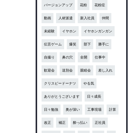
バージョンアップ
花粉
花粉症
動画
人材派遣
新入社員
仲間
未経験
イヤホン
イヤホンガンガン
伝言ゲーム
爆笑
部下
勝手に
自撮り
鼻の穴
全開
仕事中
歓迎会
送別会
親睦会
差し入れ
クリスピードーナツ
やる気
ありがとうございます
日々成長
日々勉強
奥が深い
工事現場
計算
改正
補正
酔っ払い
正社員