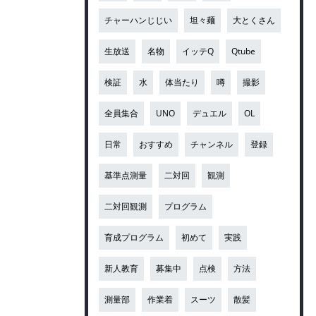
チャーハンじじい
坦々麺
大とくさん
生放送
名物
イッテQ
Qtube
検証
水
体当たり
噂
撮影
全員集合
UNO
デュエル
OL
日常
おすすめ
チャンネル
登録
基準点測量
二対回
観測
二対回観測
プログラム
育成プログラム
初めて
実践
新人教育
募集中
点検
方法
測量部
作業着
スーツ
散髪