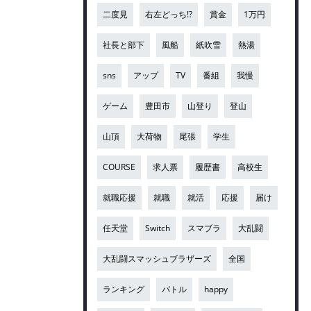
二度見
右左どっち!?
賞金
1万円
社長と部下
風船
紙吹雪
熱湯
sns
アップ
TV
番組
我慢
ゲーム
豊田市
山登り
登山
山頂
大荷物
尾張
学生
COURSE
求人票
履歴書
高校生
就職応援
就職
就活
応援
届け
任天堂
Switch
スマブラ
大乱闘
大乱闘スマッシュブラザーズ
全国
ランキング
バトル
happy