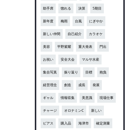
助手席
惚れる
決算
5期目
新年度
梅雨
台風
にぎやか
新しい仲間
自己紹介
カラオケ
美容
平野紫耀
重大発表
門出
お祝い
安全大会
マルサ水産
集合写真
振り返り
目標
抱負
経営理念
創造
成長
発展
ギャル
情報収集
美意識
現場仕事
チャージ
オロナミンC
新しい
ピアス
購入品
海津市
確定測量