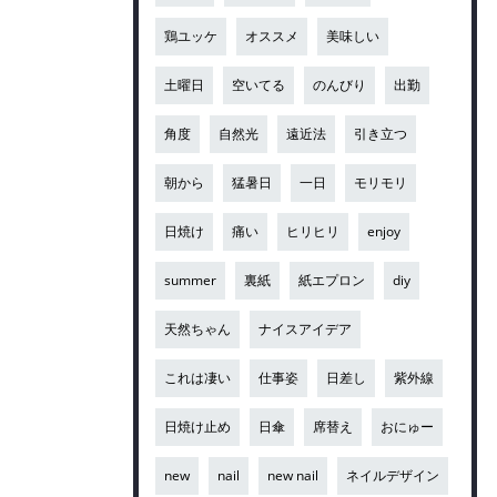
鶏ユッケ
オススメ
美味しい
土曜日
空いてる
のんびり
出勤
角度
自然光
遠近法
引き立つ
朝から
猛暑日
一日
モリモリ
日焼け
痛い
ヒリヒリ
enjoy
summer
裏紙
紙エプロン
diy
天然ちゃん
ナイスアイデア
これは凄い
仕事姿
日差し
紫外線
日焼け止め
日傘
席替え
おにゅー
new
nail
new nail
ネイルデザイン