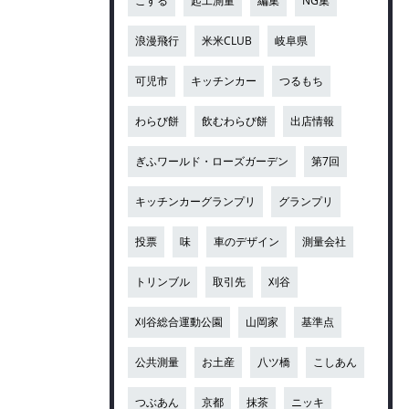
こする
起工測量
編集
NG集
浪漫飛行
米米CLUB
岐阜県
可児市
キッチンカー
つるもち
わらび餅
飲むわらび餅
出店情報
ぎふワールド・ローズガーデン
第7回
キッチンカーグランプリ
グランプリ
投票
味
車のデザイン
測量会社
トリンブル
取引先
刈谷
刈谷総合運動公園
山岡家
基準点
公共測量
お土産
八ツ橋
こしあん
つぶあん
京都
抹茶
ニッキ