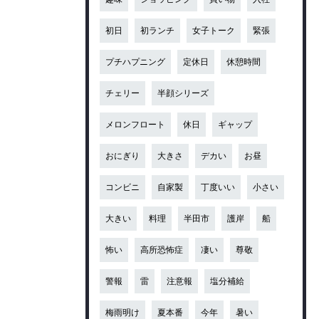
初日
初ランチ
女子トーク
緊張
プチハプニング
定休日
休憩時間
チェリー
半顔シリーズ
メロンフロート
休日
ギャップ
おにぎり
大きさ
デカい
お昼
コンビニ
自家製
丁度いい
小さい
大きい
料理
半田市
護岸
船
怖い
高所恐怖症
凄い
尊敬
警報
雷
注意報
塩分補給
梅雨明け
夏本番
今年
暑い