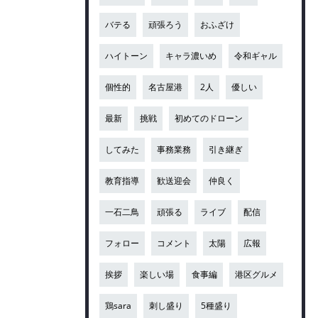
バテる
頑張ろう
おふざけ
ハイトーン
キャラ濃いめ
令和ギャル
個性的
名古屋港
2人
優しい
最新
挑戦
初めてのドローン
してみた
事務業務
引き継ぎ
教育指導
歓送迎会
仲良く
一石二鳥
頑張る
ライブ
配信
フォロー
コメント
太陽
広報
挨拶
楽しい場
食事編
港区グルメ
鶏sara
刺し盛り
5種盛り