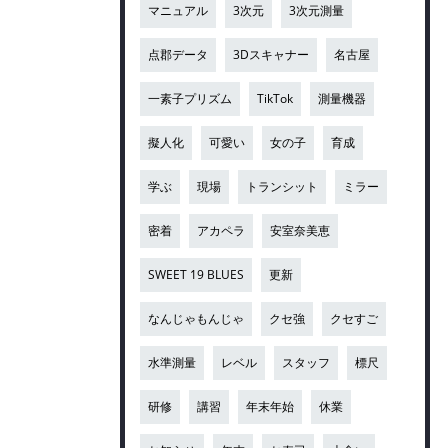
マニュアル
3次元
3次元測量
点郡データ
3Dスキャナー
名古屋
一素子プリズム
TikTok
測量機器
擬人化
可愛い
女の子
育成
学ぶ
現場
トランシット
ミラー
密着
アカペラ
安室奈美恵
SWEET 19 BLUES
更新
なんじゃもんじゃ
クセ強
クセすご
水準測量
レベル
スタッフ
標尺
研修
講習
年末年始
休業