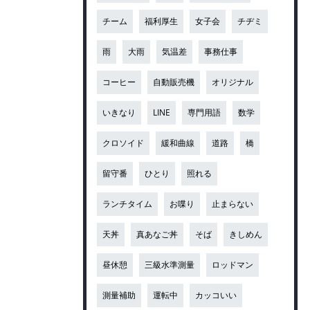
チーム
福利厚生
女子会
チヂミ
雨
大雨
気温差
事務仕事
コーヒー
自動販売機
オリジナル
いきなり
LINE
専門用語
数学
クロソイド
緩和曲線
道路
橋
留守番
ひとり
照れる
ランチタイム
お喋り
止まらない
天丼
真あなご丼
そば
きしめん
昼休憩
三級水準測量
ロッドマン
測量補助
運転中
カッコいい