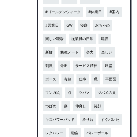
#ゴールデンウィーク
#休業日
#案内
#営業日
GW
寝癖
おちゃめ
楽しい職場
従業員の日常
建設
新鮮
勉強ノート
努力
楽しい
刺激
外出
サービス精神
旺盛
ポーズ
奇跡
仕事
職
平面図
マンガ絵
点
ツバメ
ツバメの巣
つばめ
燕
仲良し
笑顔
キズパワーパッド
滑り台
すぐバレた
レクバレー
独自
バレーボール