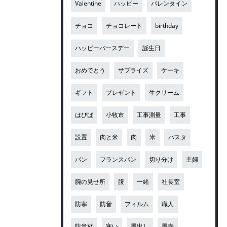
Valentine
ハッピー
バレンタイン
チョコ
チョコレート
birthday
ハッピーバースデー
誕生日
おめでとう
サプライズ
ケーキ
ギフト
プレゼント
生クリーム
はぴば
小牧市
工事測量
工事
設置
肉と米
肉
米
パスタ
パン
フランスパン
切り分け
主婦
腕の見せ所
腹
一緒
社長室
防寒
防音
フィルム
職人
防音材
寒い
墨出し
墨壺