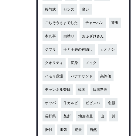
授与式
センス
良い
ごちそうさまでした
チャーハン
替玉
本丸亭
白塗り
おふざけさん
ジブリ
千と千尋の神隠し
カオナシ
クオリティ
変身
メイク
ハモリ我慢
バナナサンド
高評価
チャンネル登録
韓国
韓国料理
オッパ
牛カルビ
ビビンバ
念願
長野県
某所
地形測量
山
川
据付
出張
絶景
自然