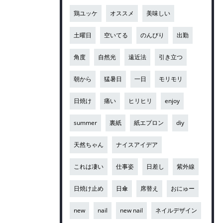
鶏ユッケ
オススメ
美味しい
土曜日
空いてる
のんびり
出勤
角度
自然光
遠近法
引き立つ
朝から
猛暑日
一日
モリモリ
日焼け
痛い
ヒリヒリ
enjoy
summer
裏紙
紙エプロン
diy
天然ちゃん
ナイスアイデア
これは凄い
仕事姿
日差し
紫外線
日焼け止め
日傘
席替え
おにゅー
new
nail
new nail
ネイルデザイン