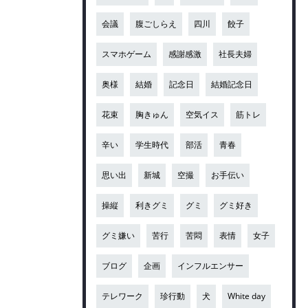
会議
腹ごしらえ
四川
餃子
スマホゲーム
感謝感激
社長夫婦
奥様
結婚
記念日
結婚記念日
花束
胸きゅん
空気イス
筋トレ
辛い
学生時代
部活
青春
思い出
新城
空撮
お手伝い
操縦
利きグミ
グミ
グミ好き
グミ嫌い
苦行
苦悶
表情
女子
ブログ
企画
インフルエンサー
テレワーク
珍行動
犬
White day