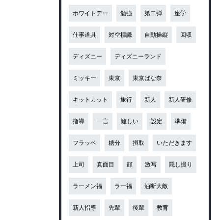
ホワイトデー
勉強
第二弾
座学
仕事道具
対空標識
自動操縦
回収
ディズニー
ディズニーランド
ミッキー
東京
東京ばな奈
キットカット
旅行
新人
新人研修
指導
一言
難しい
設定
準備
フラッペ
糖分
摂取
いただきます
上司
真面目
顔
激写
隠し撮り
ラーメン福
ラー福
油断大敵
新人指導
先輩
後輩
教育