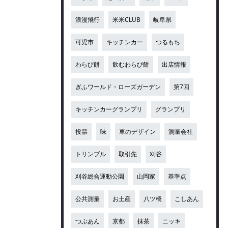
浪漫飛行
米米CLUB
岐阜県
可児市
キッチンカー
つるもち
わらび餅
飲むわらび餅
出店情報
ぎふワールド・ローズガーデン
第7回
キッチンカーグランプリ
グランプリ
投票
味
車のデザイン
測量会社
トリンブル
取引先
刈谷
刈谷総合運動公園
山岡家
基準点
公共測量
お土産
八ツ橋
こしあん
つぶあん
京都
抹茶
ニッキ