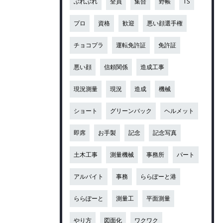
ぶれぶれ
全員
集合
野帳
TS
プロ
資格
歓迎
悪い顔選手権
チョコプラ
運転免許証
免許証
悪い顔
信頼関係
造成工事
現況測量
現況
造成
機械
ショート
グリーンバック
ヘルメット
即席
お手製
記念
記念写真
土木工事
測量機械
事務所
パート
アルバイト
事務
ららぽーと港
ららぽーと
測量工
平面測量
やり方
図面化
ワクワク