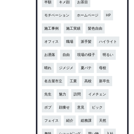
半額
キメ顔
お茶目
モチベーション
ホームページ
HP
施工事例
施工実績
髪色自由
オフィス
職場
派手髪
ハイライト
お洒落
自由
現場の様子
明るい
晴れ
ジメジメ
夏バテ
母校
名古屋市立
工業
高校
新卒生
先生
魅力
訪問
イメチェン
ボブ
顔痩せ
意見
ビック
フェイス
紹介
総務課
天然
趣味
ショッピング
買い物
入社