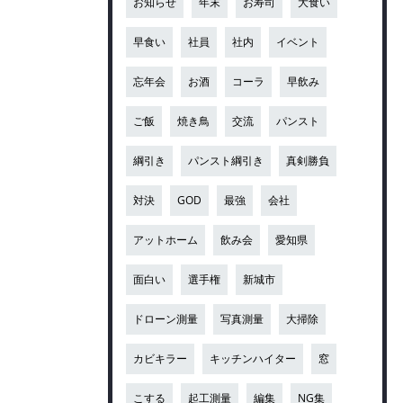
お知らせ
年末
お寿司
大食い
早食い
社員
社内
イベント
忘年会
お酒
コーラ
早飲み
ご飯
焼き鳥
交流
パンスト
綱引き
パンスト綱引き
真剣勝負
対決
GOD
最強
会社
アットホーム
飲み会
愛知県
面白い
選手権
新城市
ドローン測量
写真測量
大掃除
カビキラー
キッチンハイター
窓
こする
起工測量
編集
NG集