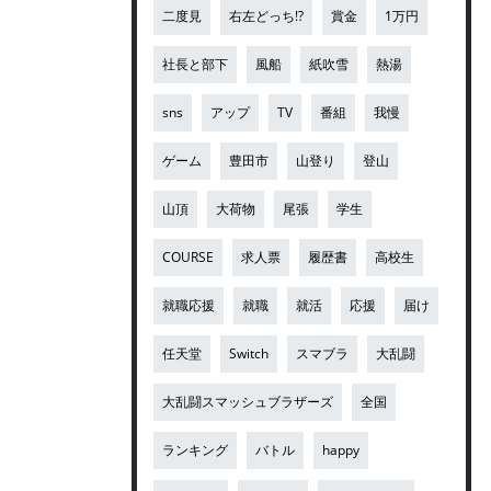
二度見
右左どっち!?
賞金
1万円
社長と部下
風船
紙吹雪
熱湯
sns
アップ
TV
番組
我慢
ゲーム
豊田市
山登り
登山
山頂
大荷物
尾張
学生
COURSE
求人票
履歴書
高校生
就職応援
就職
就活
応援
届け
任天堂
Switch
スマブラ
大乱闘
大乱闘スマッシュブラザーズ
全国
ランキング
バトル
happy