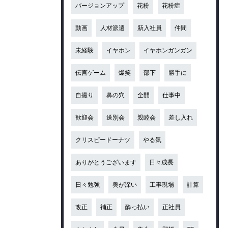
バージョンアップ
花粉
花粉症
動画
人材派遣
新入社員
仲間
未経験
イヤホン
イヤホンガンガン
伝言ゲーム
爆笑
部下
勝手に
自撮り
鼻の穴
全開
仕事中
歓迎会
送別会
親睦会
差し入れ
クリスピードーナツ
やる気
ありがとうございます
日々成長
日々勉強
奥が深い
工事現場
計算
改正
補正
酔っ払い
正社員