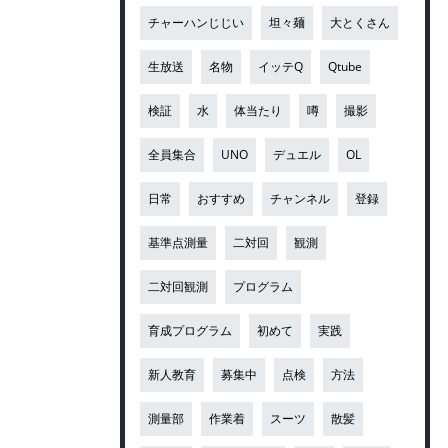
チャーハンじじい
坦々麺
大とくさん
生放送
名物
イッテQ
Qtube
検証
水
体当たり
噂
撮影
全員集合
UNO
デュエル
OL
日常
おすすめ
チャンネル
登録
基準点測量
二対回
観測
二対回観測
プログラム
育成プログラム
初めて
実践
新人教育
募集中
点検
方法
測量部
作業着
スーツ
散髪