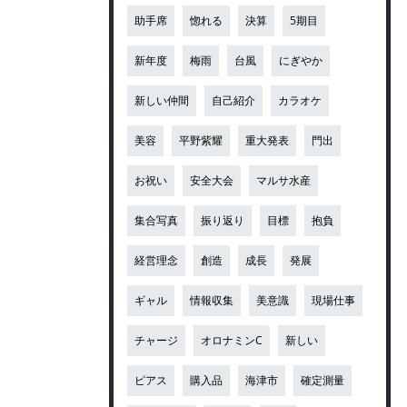
助手席
惚れる
決算
5期目
新年度
梅雨
台風
にぎやか
新しい仲間
自己紹介
カラオケ
美容
平野紫耀
重大発表
門出
お祝い
安全大会
マルサ水産
集合写真
振り返り
目標
抱負
経営理念
創造
成長
発展
ギャル
情報収集
美意識
現場仕事
チャージ
オロナミンC
新しい
ピアス
購入品
海津市
確定測量