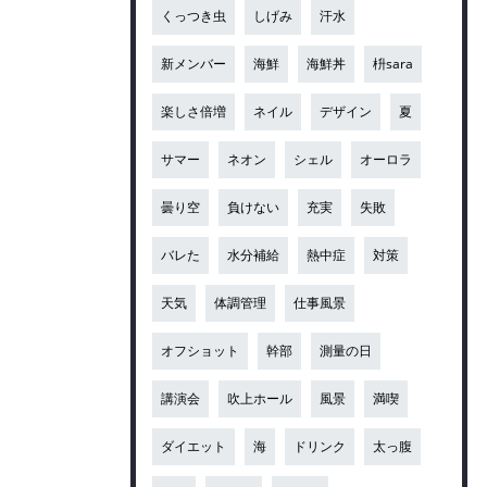
くっつき虫
しげみ
汗水
新メンバー
海鮮
海鮮丼
枡sara
楽しさ倍増
ネイル
デザイン
夏
サマー
ネオン
シェル
オーロラ
曇り空
負けない
充実
失敗
バレた
水分補給
熱中症
対策
天気
体調管理
仕事風景
オフショット
幹部
測量の日
講演会
吹上ホール
風景
満喫
ダイエット
海
ドリンク
太っ腹