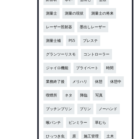
測量士
測量の現状
測量士の将来
レーザー照射器
墨出しレーザー
測量士補
PS5
プレステ
グランツーリスモ
コントローラー
ジャイロ機能
プライベート
時間
業務終了後
メリハリ
休憩
休憩中
喫煙所
ネタ
降臨
写真
プッチンプリン
プリン
ノーハンド
喉パンチ
ピンミラー
草むら
ひっつき虫
原
施工管理
土木