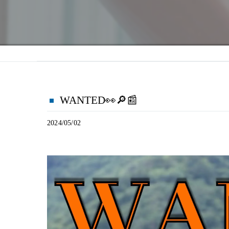
WANTED👀🔎📰
2024/05/02