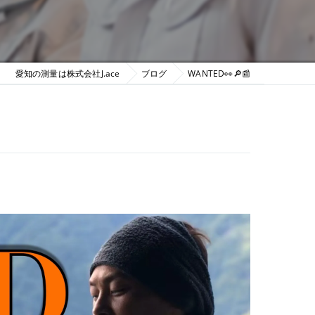
愛知の測量は株式会社J.ace
ブログ
WANTED👀🔎📰