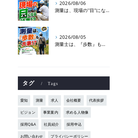
2026/08/06
測量は、現場の''目''になる仕事！？
2026/08/05
測量士は、『歩数』も大事！？
タグ
Tags
愛知
測量
求人
会社概要
代表挨拶
ビジョン
事業案内
求める人物像
採用Q&A
社員紹介
採用申込
お問い合わせ
プライバシーポリシー