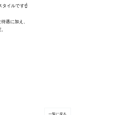
スタイルです☝️
な待遇に加え、
実。
一覧に戻る