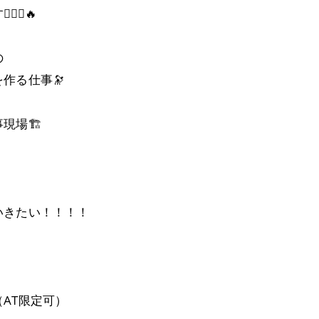
♂️🔥
の
作る仕事🔭
場🏗️
いきたい！！！！
AT限定可）