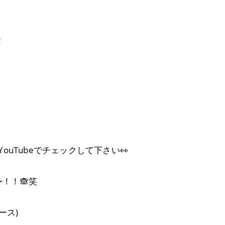
！
ouTubeでチェックして下さい👀
！！🙈笑
ース)