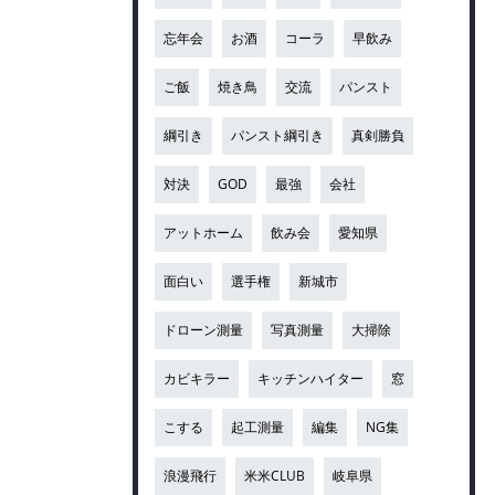
忘年会
お酒
コーラ
早飲み
ご飯
焼き鳥
交流
パンスト
綱引き
パンスト綱引き
真剣勝負
対決
GOD
最強
会社
アットホーム
飲み会
愛知県
面白い
選手権
新城市
ドローン測量
写真測量
大掃除
カビキラー
キッチンハイター
窓
こする
起工測量
編集
NG集
浪漫飛行
米米CLUB
岐阜県