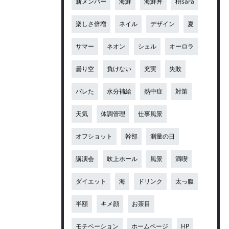
新メンバー
海鮮
海鮮丼
枡sara
楽しさ倍増
ネイル
デザイン
夏
サマー
ネオン
シェル
オーロラ
曇り空
負けない
充実
失敗
バレた
水分補給
熱中症
対策
天気
体調管理
仕事風景
オフショット
幹部
測量の日
講演会
吹上ホール
風景
満喫
ダイエット
海
ドリンク
太っ腹
半額
キメ顔
お茶目
モチベーション
ホームページ
HP