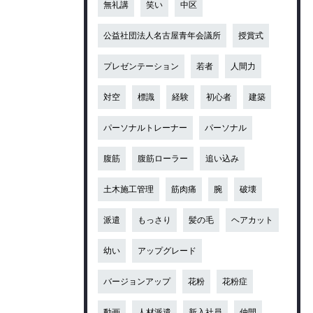
無礼講
笑い
中区
公益社団法人名古屋青年会議所
授賞式
プレゼンテーション
若者
人間力
対空
標識
経験
初心者
建築
パーソナルトレーナー
パーソナル
腹筋
腹筋ローラー
追い込み
土木施工管理
筋肉痛
腕
破壊
派遣
もっさり
髪の毛
ヘアカット
幼い
アップグレード
バージョンアップ
花粉
花粉症
動画
人材派遣
新入社員
仲間