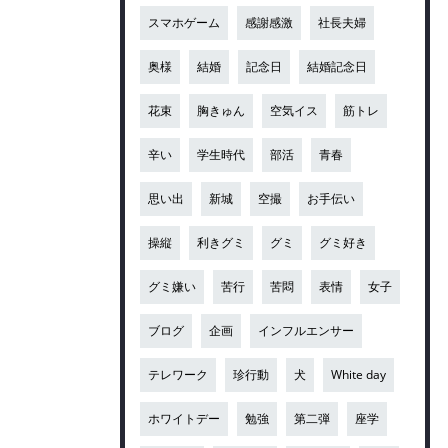
スマホゲーム
感謝感激
社長夫婦
奥様
結婚
記念日
結婚記念日
花束
胸きゅん
空気イス
筋トレ
辛い
学生時代
部活
青春
思い出
新城
空撮
お手伝い
操縦
利きグミ
グミ
グミ好き
グミ嫌い
苦行
苦悶
表情
女子
ブログ
企画
インフルエンサー
テレワーク
珍行動
犬
White day
ホワイトデー
勉強
第二弾
座学