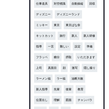
仕事道具
対空標識
自動操縦
回収
ディズニー
ディズニーランド
ミッキー
東京
東京ばな奈
キットカット
旅行
新人
新人研修
指導
一言
難しい
設定
準備
フラッペ
糖分
摂取
いただきます
上司
真面目
顔
激写
隠し撮り
ラーメン福
ラー福
油断大敵
新人指導
先輩
後輩
教育
位置出し
理解
図面
チャンバラ