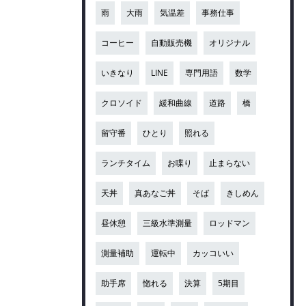
雨
大雨
気温差
事務仕事
コーヒー
自動販売機
オリジナル
いきなり
LINE
専門用語
数学
クロソイド
緩和曲線
道路
橋
留守番
ひとり
照れる
ランチタイム
お喋り
止まらない
天丼
真あなご丼
そば
きしめん
昼休憩
三級水準測量
ロッドマン
測量補助
運転中
カッコいい
助手席
惚れる
決算
5期目