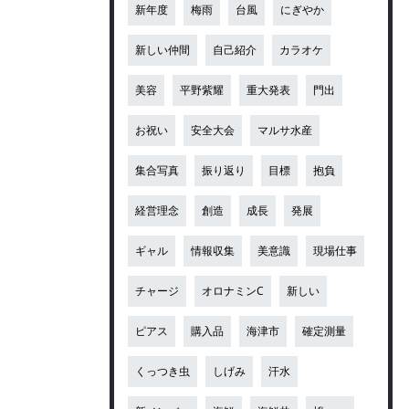
新年度
梅雨
台風
にぎやか
新しい仲間
自己紹介
カラオケ
美容
平野紫耀
重大発表
門出
お祝い
安全大会
マルサ水産
集合写真
振り返り
目標
抱負
経営理念
創造
成長
発展
ギャル
情報収集
美意識
現場仕事
チャージ
オロナミンC
新しい
ピアス
購入品
海津市
確定測量
くっつき虫
しげみ
汗水