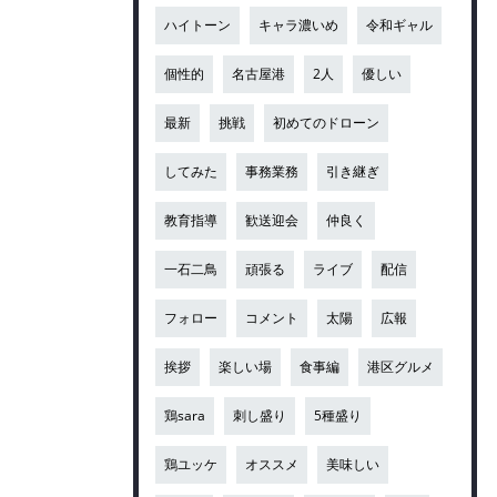
ハイトーン
キャラ濃いめ
令和ギャル
個性的
名古屋港
2人
優しい
最新
挑戦
初めてのドローン
してみた
事務業務
引き継ぎ
教育指導
歓送迎会
仲良く
一石二鳥
頑張る
ライブ
配信
フォロー
コメント
太陽
広報
挨拶
楽しい場
食事編
港区グルメ
鶏sara
刺し盛り
5種盛り
鶏ユッケ
オススメ
美味しい