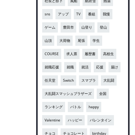
社長と部下
風船
紙吹雪
熱湯
sns
アップ
TV
番組
我慢
ゲーム
豊田市
山登り
登山
山頂
大荷物
尾張
学生
COURSE
求人票
履歴書
高校生
就職応援
就職
就活
応援
届け
任天堂
Switch
スマブラ
大乱闘
大乱闘スマッシュブラザーズ
全国
ランキング
バトル
happy
Valentine
ハッピー
バレンタイン
チョコ
チョコレート
birthday