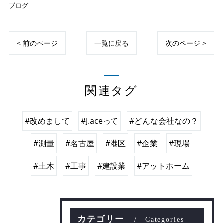
ブログ
< 前のページ
一覧に戻る
次のページ >
関連タグ
#改めまして
#J.aceって
#どんな会社なの？
#測量
#名古屋
#港区
#企業
#現場
#土木
#工事
#建設業
#アットホーム
カテゴリー
Categories