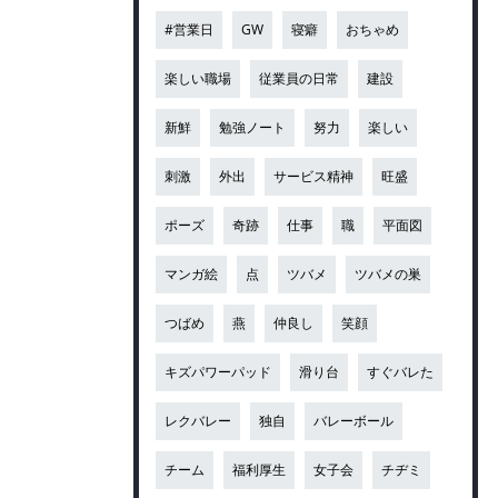
#営業日
GW
寝癖
おちゃめ
楽しい職場
従業員の日常
建設
新鮮
勉強ノート
努力
楽しい
刺激
外出
サービス精神
旺盛
ポーズ
奇跡
仕事
職
平面図
マンガ絵
点
ツバメ
ツバメの巣
つばめ
燕
仲良し
笑顔
キズパワーパッド
滑り台
すぐバレた
レクバレー
独自
バレーボール
チーム
福利厚生
女子会
チヂミ