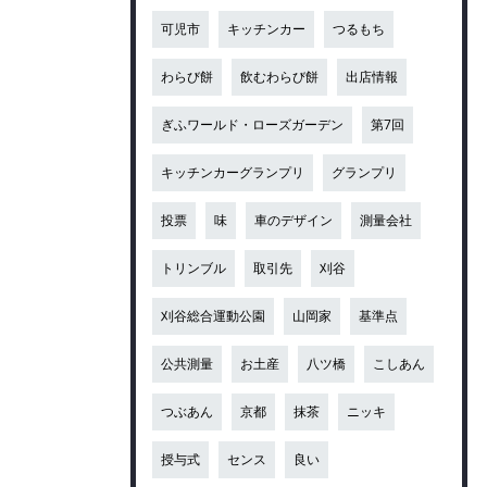
可児市
キッチンカー
つるもち
わらび餅
飲むわらび餅
出店情報
ぎふワールド・ローズガーデン
第7回
キッチンカーグランプリ
グランプリ
投票
味
車のデザイン
測量会社
トリンブル
取引先
刈谷
刈谷総合運動公園
山岡家
基準点
公共測量
お土産
八ツ橋
こしあん
つぶあん
京都
抹茶
ニッキ
授与式
センス
良い