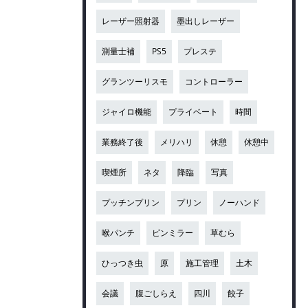
レーザー照射器
墨出しレーザー
測量士補
PS5
プレステ
グランツーリスモ
コントローラー
ジャイロ機能
プライベート
時間
業務終了後
メリハリ
休憩
休憩中
喫煙所
ネタ
降臨
写真
プッチンプリン
プリン
ノーハンド
喉パンチ
ピンミラー
草むら
ひっつき虫
原
施工管理
土木
会議
腹ごしらえ
四川
餃子