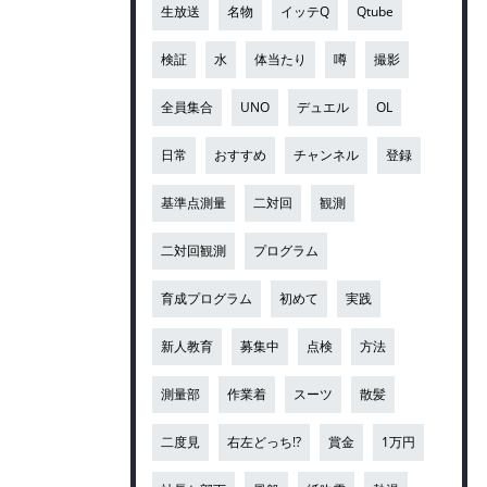
生放送
名物
イッテQ
Qtube
検証
水
体当たり
噂
撮影
全員集合
UNO
デュエル
OL
日常
おすすめ
チャンネル
登録
基準点測量
二対回
観測
二対回観測
プログラム
育成プログラム
初めて
実践
新人教育
募集中
点検
方法
測量部
作業着
スーツ
散髪
二度見
右左どっち!?
賞金
1万円