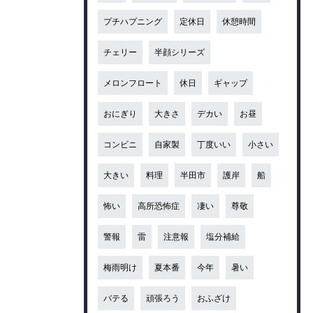
プチハプニング
定休日
休憩時間
チェリー
半顔シリーズ
メロンフロート
休日
ギャップ
おにぎり
大きさ
デカい
お昼
コンビニ
自家製
丁度いい
小さい
大きい
料理
半田市
護岸
船
怖い
高所恐怖症
凄い
尊敬
警報
雷
注意報
塩分補給
梅雨明け
夏本番
今年
暑い
バテる
頑張ろう
おふざけ