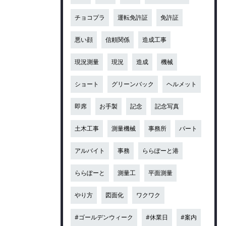
チョコプラ
運転免許証
免許証
悪い顔
信頼関係
造成工事
現況測量
現況
造成
機械
ショート
グリーンバック
ヘルメット
即席
お手製
記念
記念写真
土木工事
測量機械
事務所
パート
アルバイト
事務
ららぽーと港
ららぽーと
測量工
平面測量
やり方
図面化
ワクワク
#ゴールデンウィーク
#休業日
#案内