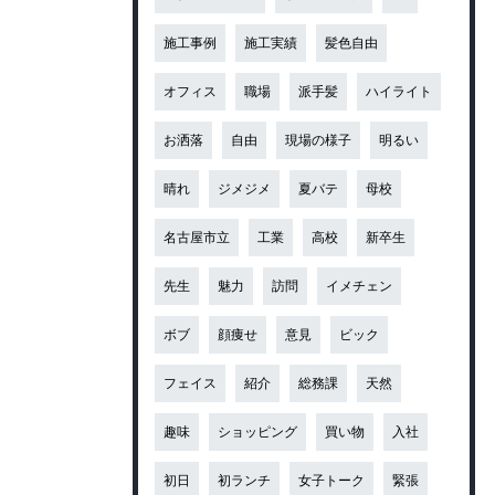
施工事例
施工実績
髪色自由
オフィス
職場
派手髪
ハイライト
お洒落
自由
現場の様子
明るい
晴れ
ジメジメ
夏バテ
母校
名古屋市立
工業
高校
新卒生
先生
魅力
訪問
イメチェン
ボブ
顔痩せ
意見
ビック
フェイス
紹介
総務課
天然
趣味
ショッピング
買い物
入社
初日
初ランチ
女子トーク
緊張