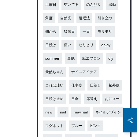
土曜日
空いてる
のんびり
出勤
角度
自然光
遠近法
引き立つ
朝から
猛暑日
一日
モリモリ
日焼け
痛い
ヒリヒリ
enjoy
summer
裏紙
紙エプロン
diy
天然ちゃん
ナイスアイデア
これは凄い
仕事姿
日差し
紫外線
日焼け止め
日傘
席替え
おにゅー
new
nail
new nail
ネイルデザイン
マグネット
ブルー
ピンク