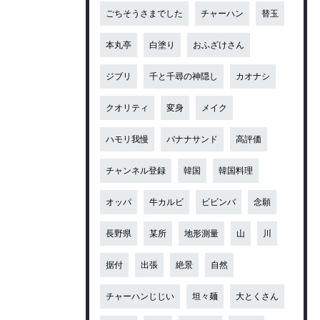
ごちそうさまでした
チャーハン
替玉
本丸亭
白塗り
おふざけさん
ジブリ
千と千尋の神隠し
カオナシ
クオリティ
変身
メイク
ハモリ我慢
バナナサンド
高評価
チャンネル登録
韓国
韓国料理
オッパ
牛カルビ
ビビンバ
念願
長野県
某所
地形測量
山
川
据付
出張
絶景
自然
チャーハンじじい
坦々麺
大とくさん