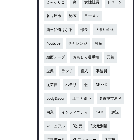
じゃがりこ
鼻
女性社員
ドローン
名古屋市
港区
ラーメン
麺王に俺はなる
部長
大食い企画
Youtube
チャレンジ
社長
顔面テープ
おもしろ選手権
元気
企業
ランチ
儀式
事務員
従業員
ハモリ
歌
SPEED
body&soul
上司と部下
名古屋市港区
内業
インフィニティ
CAD
解説
マニュアル
3次元
3次元測量
点郡データ
3Dスキャナー
名古屋