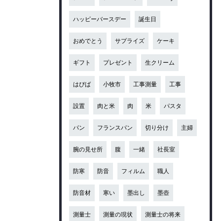
ハッピーバースデー
誕生日
おめでとう
サプライズ
ケーキ
ギフト
プレゼント
生クリーム
はぴば
小牧市
工事測量
工事
設置
肉と米
肉
米
パスタ
パン
フランスパン
切り分け
主婦
腕の見せ所
腹
一緒
社長室
防寒
防音
フィルム
職人
防音材
寒い
墨出し
墨壺
測量士
測量の現状
測量士の将来