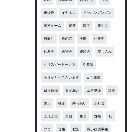
未経験
イヤホン
イヤホンガンガン
伝言ゲーム
爆笑
部下
勝手に
自撮り
鼻の穴
全開
仕事中
歓迎会
送別会
親睦会
差し入れ
クリスピードーナツ
やる気
ありがとうございます
日々成長
日々勉強
奥が深い
工事現場
計算
改正
補正
酔っ払い
正社員
ぶれぶれ
全員
集合
野帳
TS
プロ
資格
歓迎
悪い顔選手権