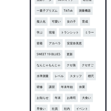
一素子プリズム
TikTok
測量機器
擬人化
可愛い
女の子
育成
学ぶ
現場
トランシット
ミラー
密着
アカペラ
安室奈美恵
SWEET 19 BLUES
更新
なんじゃもんじゃ
クセ強
クセすご
水準測量
レベル
スタッフ
標尺
研修
講習
年末年始
休業
お知らせ
年末
お寿司
大食い
早食い
社員
社内
イベント